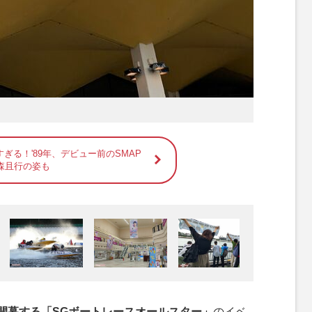
ぎる！'89年、デビュー前のSMAP
森且行の姿も
開幕する「SGボートレースオールスター」
のイベ