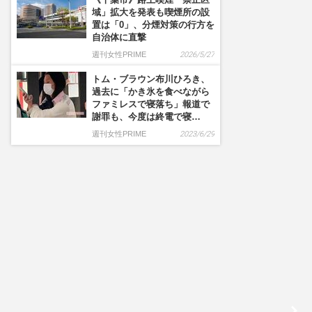
域」拡大を発表も喫煙所の設
置は「0」、分煙対策の行方を
自治体に直撃
週刊女性PRIME
2026/5/27
トム・ブラウン布川ひろき、
過去に「かき氷を食べながら
ファミレスで寝落ち」報道で
謝罪も、今度は終電で寝…
週刊女性PRIME
2023/6/29