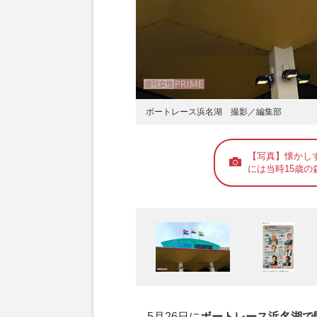
ボートレース浜名湖 撮影／編集部
【写真】懐かしす
には当時15歳の
5月26日に
ボートレース浜名湖で