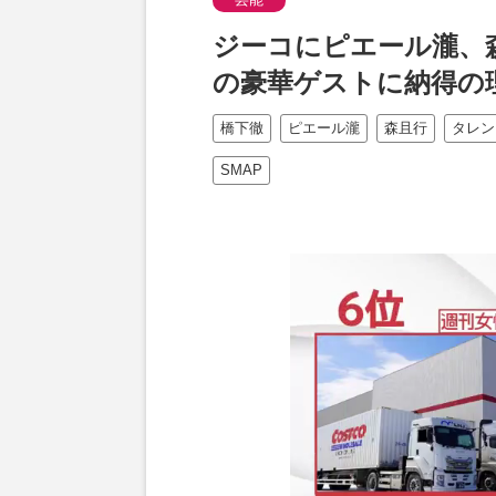
ジーコにピエール瀧、
の豪華ゲストに納得の
橋下徹
ピエール瀧
森且行
タレン
SMAP