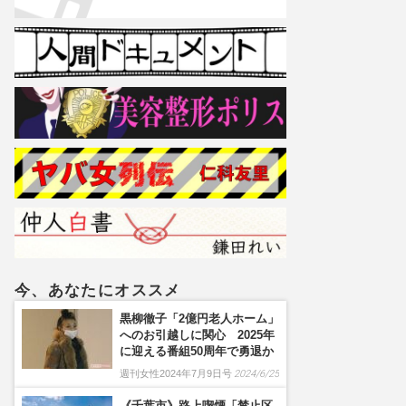
今、あなたにオススメ
黒柳徹子「2億円老人ホーム」
へのお引越しに関心 2025年
に迎える番組50周年で勇退か
週刊女性2024年7月9日号
2024/6/25
《千葉市》路上喫煙「禁止区