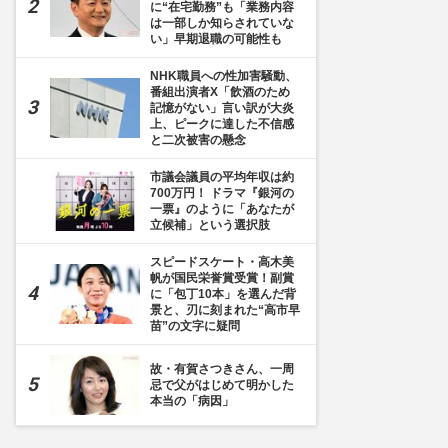
に“在宅勤務”も「業務内容
は一部しか知らされていな
い」早期退職の可能性も
NHK職員への性加害騒動、
番組出演者X「飲酒のため
記憶がない」言い訳が大炎
上、ピークに達した不信感
と二次被害の懸念
市議会議員の平均年収は約
700万円！ ドラマ『銀河の
一票』のように「あなたが
立候補」という選択肢
スピードスケート・高木美
帆が国民栄誉賞受賞！副賞
に「包丁10本」を選んだ背
景と、刃に刻まれた“高市早
苗”の文字に疑問
故・有賀さつきさん、一周
忌で父がはじめて明かした
本当の「病因」