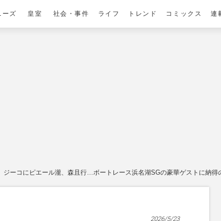
ニーズ
皇室
社会・事件
ライフ
トレンド
コミックス
連
ジーコにピエール瀧、森且行…ボートレース浜名湖SGの豪華ゲストに納得
2026/5/23