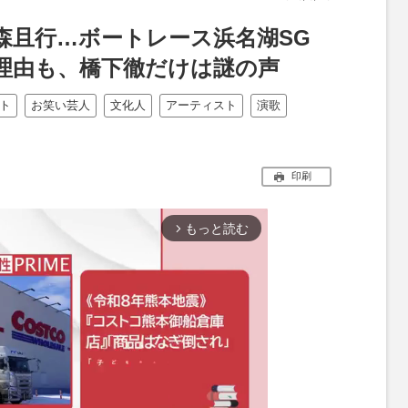
森且行…ボートレース浜名湖SG
理由も、橋下徹だけは謎の声
ト
お笑い芸人
文化人
アーティスト
演歌
印刷
もっと読む
arrow_forward_ios