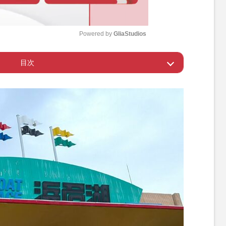
Powered by 
GliaStudios
目次
M
u
された理由は
t
e