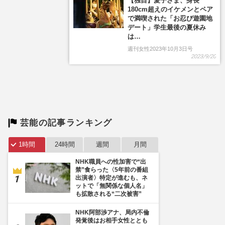
芸能の記事ランキング
1時間
24時間
週間
月間
NHK職員への性加害で“出
禁”食らった〈5年前の番組
出演者〉特定が進むも、ネ
ットで「無関係な個人名」
も拡散される“二次被害”
NHK阿部渉アナ、局内不倫
発覚後はお相手女性ととも