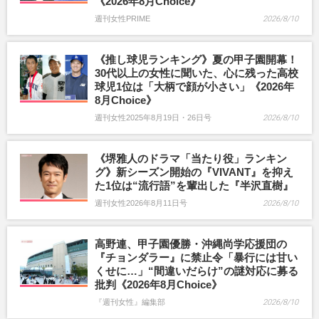
《2026年8月Choice》
週刊女性PRIME
2026/8/10
《推し球児ランキング》夏の甲子園開幕！
30代以上の女性に聞いた、心に残った高校
球児1位は「大柄で顔が小さい」《2026年
8月Choice》
週刊女性2025年8月19日・26日号
2026/8/10
《堺雅人のドラマ「当たり役」ランキン
グ》新シーズン開始の『VIVANT』を抑え
た1位は“流行語”を輩出した『半沢直樹』
週刊女性2026年8月11日号
2026/8/10
高野連、甲子園優勝・沖縄尚学応援団の
『チョンダラー』に禁止令「暴行には甘い
くせに…」“間違いだらけ”の謎対応に募る
批判《2026年8月Choice》
『週刊女性』編集部
2026/8/10