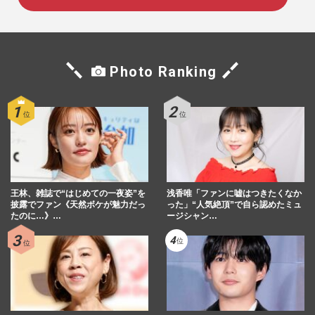
Photo Ranking
王林、雑誌で“はじめての一夜姿”を
浅香唯「ファンに嘘はつきたくなか
披露でファン《天然ボケが魅力だっ
った」“人気絶頂”で自ら認めたミュ
たのに…》…
ージシャン…