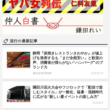
流行の最新記事
静岡『炭焼きレストランさわやか』が値上
げを発表するも「まだ全然安い」と歓迎の
声、消費者が揺らがない“ハンバーグ”のブ
ランド力
週刊女性PRIME
2026/8/10
隅田川花火大会やフジロックで「配信で楽
しむスタイル」が一般化、猛暑・混雑時代
に広がる“新しい夏イベントの楽しみ方”
2026/8/9