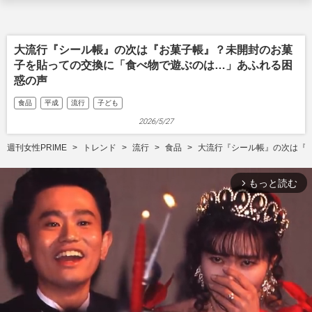
大流行『シール帳』の次は『お菓子帳』？未開封のお菓
子を貼っての交換に「食べ物で遊ぶのは…」あふれる困
惑の声
食品
平成
流行
子ども
2026/5/27
週刊女性PRIME
トレンド
流行
食品
大流行『シール帳』の次は『
もっと読む
arrow_forward_ios