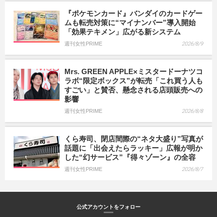
『ポケモンカード』バンダイのカードゲー
ムも転売対策に“マイナンバー”導入開始
「効果テキメン」広がる新システム
週刊女性PRIME
2026/8/9
Mrs. GREEN APPLE×ミスタードーナツコ
ラボ“限定ボックス”が転売「これ買う人も
すごい」と賛否、懸念される店頭販売への
影響
週刊女性PRIME
2026/8/8
くら寿司、閉店間際の“ネタ大盛り”写真が
話題に「出会えたらラッキー」広報が明か
した“幻サービス”『得々ゾーン』の全容
週刊女性PRIME
2026/8/7
公式アカウントをフォロー