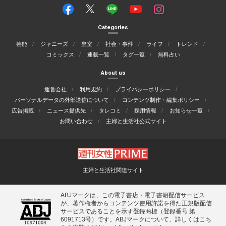
Categories
芸能
ジャニーズ
皇室
社会・事件
ライフ
トレンド
コミックス
連載一覧
タグ一覧
無料占い
About us
運営会社
利用規約
プライバシーポリシー
パーソナルデータの外部送信について
コンテンツ制作・編集ポリシー
広告掲載
ニュース提供先
タレコミ
採用情報
お知らせ一覧
お問い合わせ
主婦と生活社公式サイト
主婦と生活社関連サイト
ABJマークは、この電子書店・電子書籍配信サービス
が、著作権者からコンテンツ使用許諾を得た正規版配信
サービスであることを示す登録商標（登録番号 第
6091713号）です。ABJマークについて、詳しくはこち