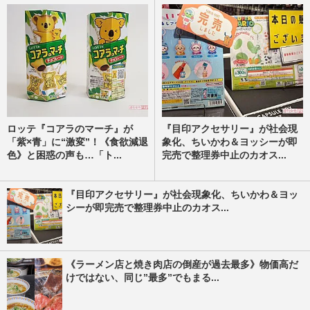
ロッテ『コアラのマーチ』が
『目印アクセサリー』が社会現
「紫×青」に“激変”！《食欲減退
象化、ちいかわ＆ヨッシーが即
色》と困惑の声も…「ト...
完売で整理券中止のカオス...
『目印アクセサリー』が社会現象化、ちいかわ＆ヨッ
シーが即完売で整理券中止のカオス...
《ラーメン店と焼き肉店の倒産が過去最多》物価高だ
けではない、同じ”最多”でもまる...