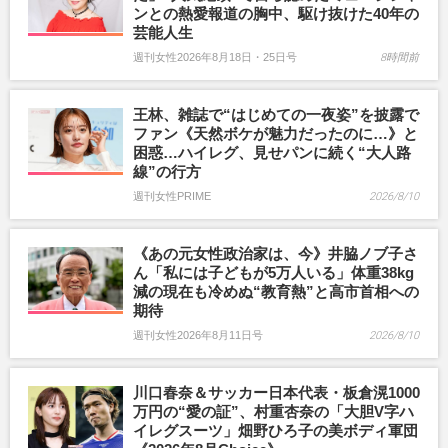
ンとの熱愛報道の胸中、駆け抜けた40年の
芸能人生
週刊女性2026年8月18日・25日号
8時間前
王林、雑誌で“はじめての一夜姿”を披露で
ファン《天然ボケが魅力だったのに…》と
困惑…ハイレグ、見せパンに続く“大人路
線”の行方
週刊女性PRIME
2026/8/10
《あの元女性政治家は、今》井脇ノブ子さ
ん「私には子どもが5万人いる」体重38kg
減の現在も冷めぬ“教育熱”と高市首相への
期待
週刊女性2026年8月11日号
2026/8/10
川口春奈＆サッカー日本代表・板倉滉1000
万円の“愛の証”、村重杏奈の「大胆V字ハ
イレグスーツ」畑野ひろ子の美ボディ軍団