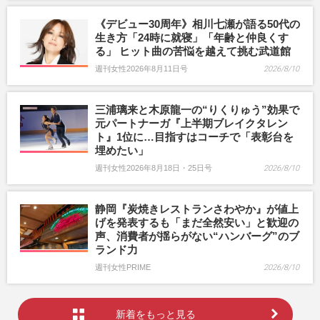
《デビュー30周年》相川七瀬が語る50代の
生き方「24時に就寝」「年齢と仲良くす
る」 ヒット曲の苦悩を越えて挑む武道館
週刊女性2026年8月11日号
2026/8/10
三浦璃来と木原龍一の“りくりゅう”効果で
元パートナーガ『上半期ブレイクタレン
ト』1位に…目指すはコーチで「表彰台を
埋めたい」
週刊女性2026年8月18日・25日号
2026/8/10
静岡『炭焼きレストランさわやか』が値上
げを発表するも「まだ全然安い」と歓迎の
声、消費者が揺らがない“ハンバーグ”のブ
ランド力
週刊女性PRIME
2026/8/10
新着をもっと見る