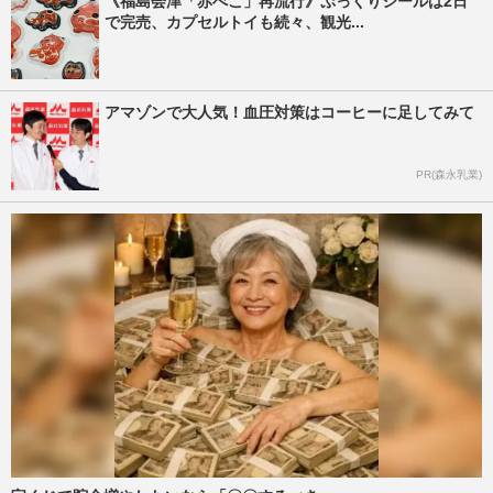
《福島会津「赤べこ」再流行》ぷっくりシールは2日
で完売、カプセルトイも続々、観光...
アマゾンで大人気！血圧対策はコーヒーに足してみて
PR(森永乳業)