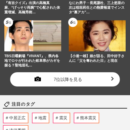
『有吉クイズ』出演の高橋真
なにわ男子・長尾謙杜、三上悠亜の
麻、“げっそり両腕”で心配された体
次は稲垣莉生との熱愛報道でインス
重増減、高橋秀樹…
タ“裏アカ”…
TBS日曜劇場『VIVANT』、県内各
【小達一雄】娘が語る、田中好子さ
地でロケが行われた岐阜県がカギを
んに「父を奪われた日」と現在
握る？聖地巡礼…
7位以降を見る
注目のタグ
中居正広
地震
震災
熊本震災