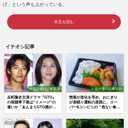
げ」という声も上がっている。
本文を読む
イチオシ記事
⭐ 高評価の記事(8.5)
⭐ 高評価の記事(8.8)
反町隆史主演ドラマ『GTO』
惣菜が老化を早め、おにぎり
の視聴率下落は“イメージ”の
が居眠り運転の原因に、スー
違いか「あんまりGTO感がな
パー&コンビニの「危ない食
い」旧作ファンが求めていた
品」
モノ