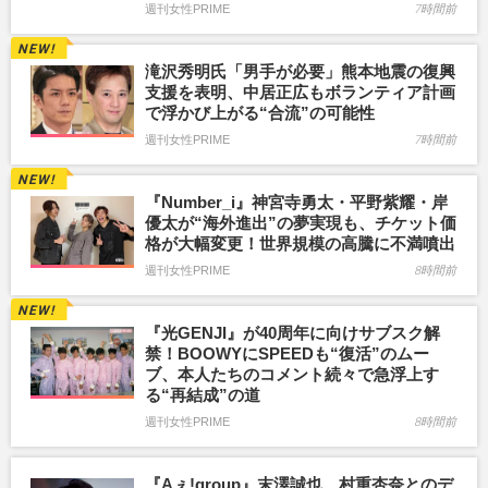
週刊女性PRIME
7時間前
滝沢秀明氏「男手が必要」熊本地震の復興
支援を表明、中居正広もボランティア計画
で浮かび上がる“合流”の可能性
週刊女性PRIME
7時間前
『Number_i』神宮寺勇太・平野紫耀・岸
優太が“海外進出”の夢実現も、チケット価
格が大幅変更！世界規模の高騰に不満噴出
週刊女性PRIME
8時間前
『光GENJI』が40周年に向けサブスク解
禁！BOOWYにSPEEDも“復活”のムー
ブ、本人たちのコメント続々で急浮上す
る“再結成”の道
週刊女性PRIME
8時間前
『Aぇ!group』末澤誠也、村重杏奈とのデ