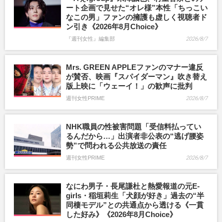
ート企画で見せた“オレ様”本性「ちっこい
なこの男」ファンの擁護も虚しく視聴者ド
ン引き《2026年8月Choice》
『週刊女性』編集部
2026/8/7
Mrs. GREEN APPLEファンのマナー違反
が賛否、映画『スパイダーマン』吹き替え
版上映に「ウェーイ！」の歓声に批判
週刊女性PRIME
2026/8/7
NHK職員の性被害問題「受信料払ってい
るんだから…」出演者非公表の“逃げ腰姿
勢”で問われる公共放送の責任
週刊女性PRIME
2026/8/7
なにわ男子・長尾謙杜と熱愛報道の元E-
girls・稲垣莉生「犬顔が好き」過去の“半
同棲モデル”との共通点から透ける《一貫
した好み》《2026年8月Choice》