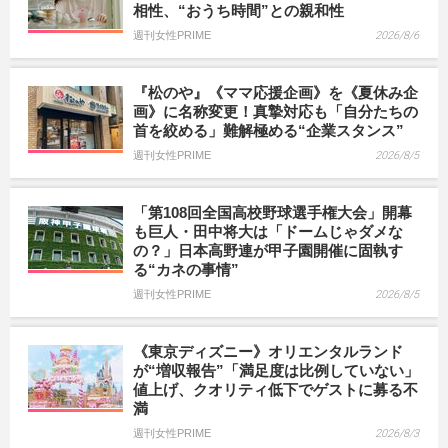
相性、“おうち時間”との親和性
週刊女性PRIME
2026/8/6
『松のや』《ママ応援企画》を《夏休み企
画》に名称変更！真摯対応も「自分たちの
首を絞める」難解極める“企業スタンス”
週刊女性PRIME
2026/8/5
「第108回全国高校野球選手権大会」開幕
も巨人・田中将大は「ドームじゃダメな
の？」日本高野連が甲子園開催に固執す
る“カネの事情”
週刊女性PRIME
2026/8/5
《東京ディズニー》オリエンタルランド
が“増収報告”「満足度は比例していない」
値上げ、クオリティ低下でゲストに募る不
満
週刊女性PRIME
2026/8/3