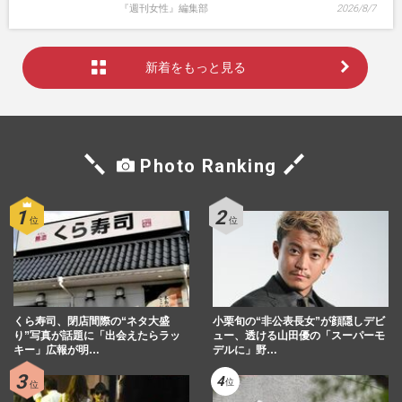
『週刊女性』編集部
2026/8/7
新着をもっと見る
Photo Ranking
くら寿司、閉店間際の“ネタ大盛
小栗旬の“非公表長女”が顔隠しデビ
り”写真が話題に「出会えたらラッ
ュー、透ける山田優の「スーパーモ
キー」広報が明…
デルに」野…