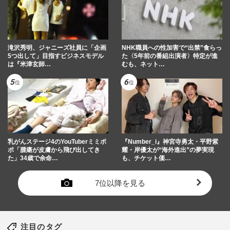
滝沢秀明、ジャニーズ社員に「企画
NHK職員への性加害で“出禁”食らっ
5つ出して」目指すビジネスモデル
た〈5年前の番組出演者〉特定が進
は『米津玄師…
むも、ネット…
乳がんステージ4のYouTuberミミポ
『Number_i』神宮寺勇太・平野紫
ポ「腫瘍が皮膚から飛び出してき
耀・岸優太が“海外進出”の夢実現
た」34歳で余命…
も、チケット価…
7位以降を見る
注目のタグ