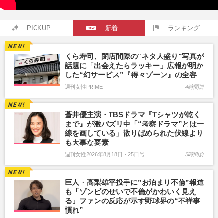
PICKUP
新着
ランキング
くら寿司、閉店間際の“ネタ大盛り”写真が
話題に「出会えたらラッキー」広報が明か
した“幻サービス”『得々ゾーン』の全容
週刊女性PRIME
4時間前
蒼井優主演・TBSドラマ『Tシャツが乾く
まで』が激バズリ中「“考察ドラマ”とは一
線を画している」散りばめられた伏線より
も大事な要素
週刊女性2026年8月18日・25日号
5時間前
巨人・高梨雄平投手に”お泊まり不倫”報道
も「ゾンビのせいで不倫がかわいく見え
る」ファンの反応が示す野球界の“不祥事
慣れ”