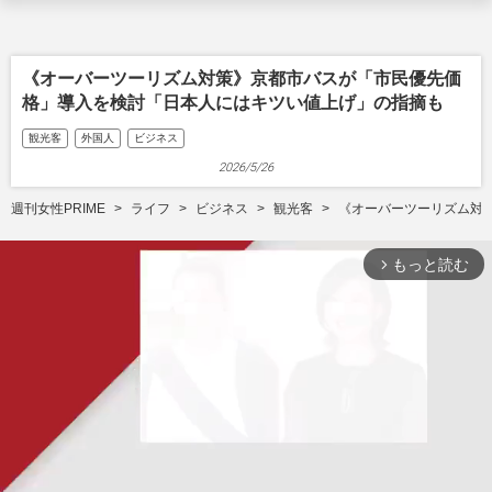
《オーバーツーリズム対策》京都市バスが「市民優先価
格」導入を検討「日本人にはキツい値上げ」の指摘も
観光客
外国人
ビジネス
2026/5/26
週刊女性PRIME
ライフ
ビジネス
観光客
《オーバーツーリズム対
もっと読む
arrow_forward_ios