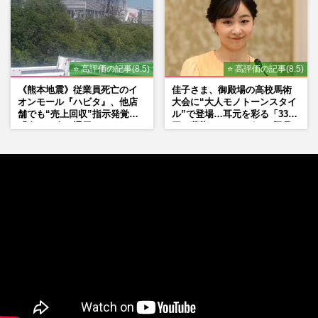
⭐ 高評価の記事(8.5)
⭐ 高評価の記事(8.5)
《熊本地震》従業員死亡のイ
佳子さま、御殿場の高校馬術
オンモール『ハビタ』、他店
大会に“大人モノトーンスタイ
舗でも“売上回収”指示発覚で
ル”で登場…耳元を彩る「3300
「命より金」通用しなくなっ
円の藍染イヤリング」は即品
た言い訳
薄に