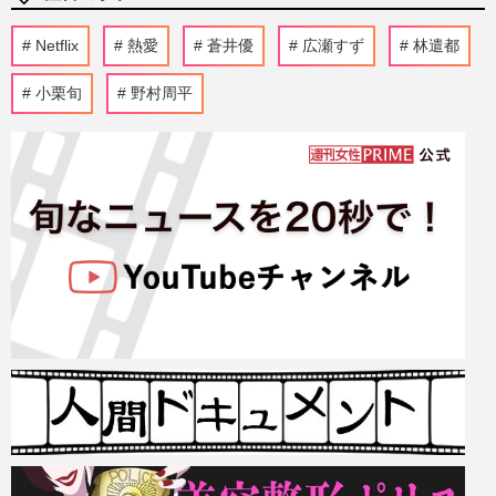
Netflix
熱愛
蒼井優
広瀬すず
林遣都
小栗旬
野村周平