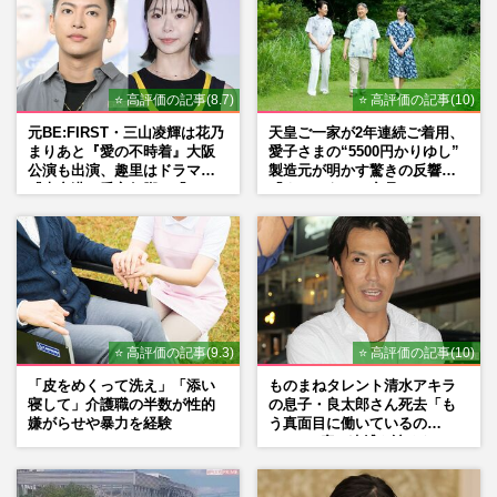
⭐ 高評価の記事(8.7)
⭐ 高評価の記事(10)
元BE:FIRST・三山凌輝は花乃
天皇ご一家が2年連続ご着用、
まりあと『愛の不時着』大阪
愛子さまの“5500円かりゆし”
公演も出演、趣里はドラマ
製造元が明かす驚きの反響
『大空港』番宣行脚に「メン
「まさかうちの商品とは…」
タル強すぎ」の実情
⭐ 高評価の記事(9.3)
⭐ 高評価の記事(10)
「皮をめくって洗え」「添い
ものまねタレント清水アキラ
寝して」介護職の半数が性的
の息子・良太郎さん死去「も
嫌がらせや暴力を経験
う真面目に働いているの
で」、2度の逮捕も諦めなかっ
た芸能界“波乱に満ちた37年”