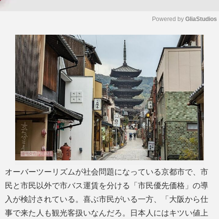
Powered by 
GliaStudios
M
u
t
e
オーバーツーリズムが社会問題になっている京都市で、市
民と市民以外で市バス運賃を分ける「市民優先価格」の導
入が検討されている。喜ぶ市民がいる一方、「大阪から仕
事で来た人も観光客扱いなんだろ。日本人にはキツい値上