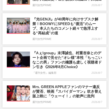
週刊女性PRIME
2026/8/7
『光GENJI』が40周年に向けサブスク解
禁！BOOWYにSPEEDも“復活”のムー
ブ、本人たちのコメント続々で急浮上す
る“再結成”の道
週刊女性PRIME
2026/8/7
『Aぇ!group』末澤誠也、村重杏奈とのデ
ート企画で見せた“オレ様”本性「ちっこい
なこの男」ファンの擁護も虚しく視聴者ド
ン引き《2026年8月Choice》
『週刊女性』編集部
2026/8/7
Mrs. GREEN APPLEファンのマナー違反
が賛否、映画『スパイダーマン』吹き替え
版上映に「ウェーイ！」の歓声に批判
週刊女性PRIME
2026/8/7