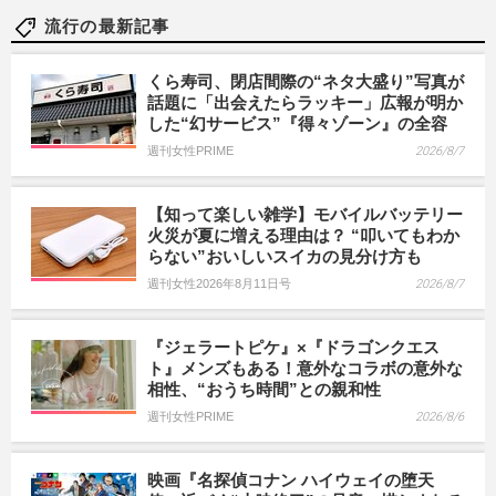
流行の最新記事
くら寿司、閉店間際の“ネタ大盛り”写真が
話題に「出会えたらラッキー」広報が明か
した“幻サービス”『得々ゾーン』の全容
週刊女性PRIME
2026/8/7
【知って楽しい雑学】モバイルバッテリー
火災が夏に増える理由は？ “叩いてもわか
らない”おいしいスイカの見分け方も
週刊女性2026年8月11日号
2026/8/7
『ジェラートピケ』×『ドラゴンクエス
ト』メンズもある！意外なコラボの意外な
相性、“おうち時間”との親和性
週刊女性PRIME
2026/8/6
映画『名探偵コナン ハイウェイの堕天