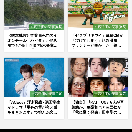
⭐ 高評価の記事(8.5)
⭐ 高評価の記事(9.5)
《熊本地震》従業員死亡のイ
『ゼスプリキウイ』母猫CMが
オンモール『ハビタ』、他店
「泣けてしまう」話題沸騰、
舗でも“売上回収”指示発覚で
プランナーが明かした「親に
「命より金」通用しなくなっ
連絡したくなる」制作秘話
た言い訳
⭐ 高評価の記事(10)
⭐ 高評価の記事(8.7)
『ACEes』浮所飛貴×深田竜生
【独自】『KAT-TUN』6人が再
がドラマ『夏色の雲が恋と嵐
集結か、亀梨和也と赤西仁が
をまきおこす』で挑んだ恋人
「秋に驚く発表」田中聖の刑
役、照れながら挑んだキュン
期満了と重なる“匂わせ”では
シーン秘話
ない理由