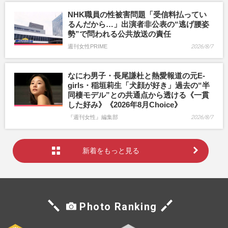
NHK職員の性被害問題「受信料払ってい
るんだから…」出演者非公表の“逃げ腰姿
勢”で問われる公共放送の責任
週刊女性PRIME
2026/8/7
なにわ男子・長尾謙杜と熱愛報道の元E-
girls・稲垣莉生「犬顔が好き」過去の“半
同棲モデル”との共通点から透ける《一貫
した好み》《2026年8月Choice》
『週刊女性』編集部
2026/8/7
新着をもっと見る
Photo Ranking