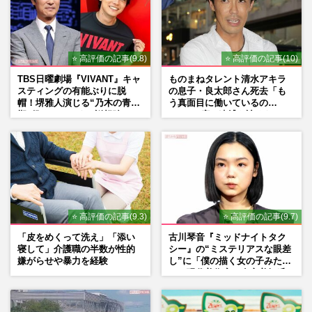
⭐ 高評価の記事(9.8)
⭐ 高評価の記事(10)
TBS日曜劇場『VIVANT』キャ
ものまねタレント清水アキラ
スティングの有能ぶりに脱
の息子・良太郎さん死去「も
帽！堺雅人演じる“乃木の青年
う真面目に働いているの
期”役は、そっくり説根強い
で」、2度の逮捕も諦めなかっ
Mr.Children桜井和寿のバンド
た芸能界“波乱に満ちた37年”
マン長男・櫻井海音だった
⭐ 高評価の記事(9.3)
⭐ 高評価の記事(9.7)
「皮をめくって洗え」「添い
古川琴音『ミッドナイトタク
寝して」介護職の半数が性的
シー』の“ミステリアスな眼差
嫌がらせや暴力を経験
し”に「僕の描く女の子みた
い」現代美術家・奈良美智氏
もSNSで“公認”