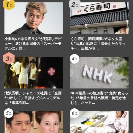
小栗旬の“非公表長女”が顔隠しデビ
くら寿司、閉店間際の“ネタ大盛
ュー、透ける山田優の「スーパーモ
り”写真が話題に「出会えたらラッ
デルに」野…
キー」広報が明…
滝沢秀明、ジャニーズ社員に「企画
NHK職員への性加害で“出禁”食らっ
5つ出して」目指すビジネスモデル
た〈5年前の番組出演者〉特定が進
は『米津玄師…
むも、ネット…