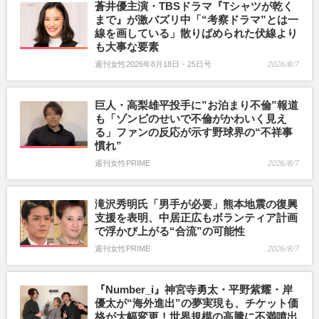
蒼井優主演・TBSドラマ『Tシャツが乾く
まで』が激バズリ中「“考察ドラマ”とは一
線を画している」散りばめられた伏線より
も大事な要素
週刊女性2026年8月18日・25日号
2026/8/7
巨人・高梨雄平投手に”お泊まり不倫”報道
も「ゾンビのせいで不倫がかわいく見え
る」ファンの反応が示す野球界の“不祥事
慣れ”
週刊女性PRIME
2026/8/7
滝沢秀明氏「男手が必要」熊本地震の復興
支援を表明、中居正広もボランティア計画
で浮かび上がる“合流”の可能性
週刊女性PRIME
2026/8/7
『Number_i』神宮寺勇太・平野紫耀・岸
優太が“海外進出”の夢実現も、チケット価
格が大幅変更！世界規模の高騰に不満噴出