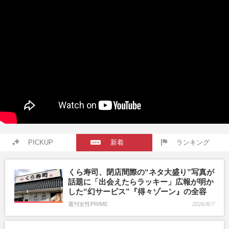
PICKUP
新着
ランキング
くら寿司、閉店間際の“ネタ大盛り”写真が
話題に「出会えたらラッキー」広報が明か
した“幻サービス”『得々ゾーン』の全容
週刊女性PRIME
2026/8/7