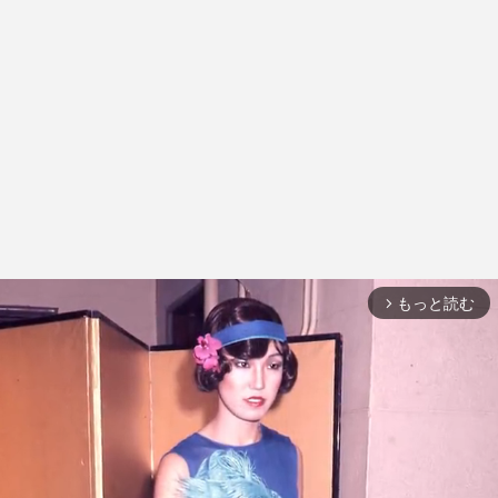
もっと読む
arrow_forward_ios