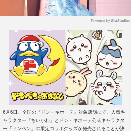
Powered by 
GliaStudios
M
u
t
e
6月6日、全国の『ドン・キホーテ』対象店舗にて、人気キ
ャラクター『ちいかわ』とドン・キホーテ公式キャラクタ
ー「ドンペン」の限定コラボグッズが発売されることが決