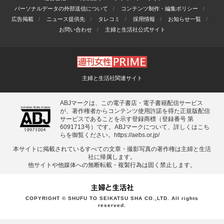
パーソナルデータの外部送信について
コンテンツ制作・編集ポリシー
広告掲載
ニュース提供先
タレコミ
採用情報
お知らせ一覧
お問い合わせ
主婦と生活社公式サイト
主婦と生活社関連サイト
ABJマークは、この電子書店・電子書籍配信サービス
が、著作権者からコンテンツ使用許諾を得た正規版配信
サービスであることを示す登録商標（登録番号 第
6091713号）です。ABJマークについて、詳しくはこち
らを御覧ください。
https://aebs.or.jp/
本サイトに掲載されているすべての⽂章・撮影写真の著作権は主婦と⽣活
社に帰属します。
他サイトや他媒体への無断転載・複製⾏為は固く禁⽌します。
COPYRIGHT © SHUFU TO SEIKATSU SHA CO.,LTD. All rights
reserved.