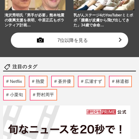
滝沢秀明氏「男手が必要」熊本地震
乳がんステージ4のYouTuberミミポ
の復興支援を表明、中居正広もボラ
ポ「腫瘍が皮膚から飛び出してき
ンティア計画…
た」34歳で余命…
7位以降を見る
注目のタグ
Netflix
熱愛
蒼井優
広瀬すず
林遣都
小栗旬
野村周平