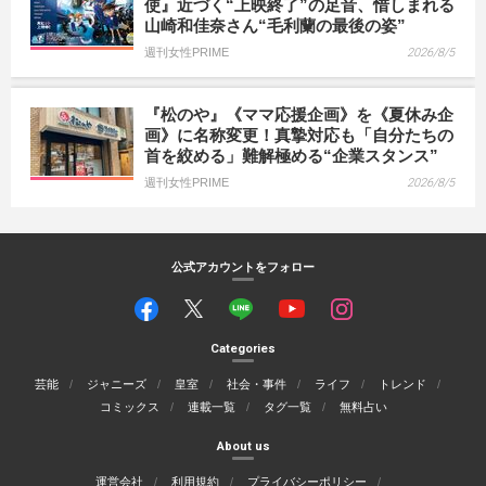
使』近づく“上映終了”の足音、惜しまれる
山崎和佳奈さん“毛利蘭の最後の姿”
週刊女性PRIME
2026/8/5
『松のや』《ママ応援企画》を《夏休み企
画》に名称変更！真摯対応も「自分たちの
首を絞める」難解極める“企業スタンス”
週刊女性PRIME
2026/8/5
公式アカウントをフォロー
Categories
芸能
ジャニーズ
皇室
社会・事件
ライフ
トレンド
コミックス
連載一覧
タグ一覧
無料占い
About us
運営会社
利用規約
プライバシーポリシー