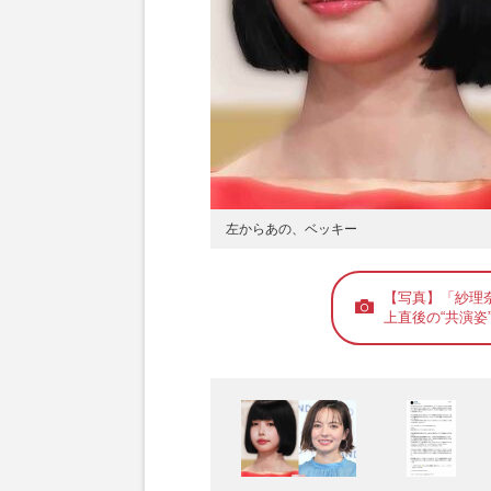
左からあの、ベッキー
【写真】「紗理奈
上直後の“共演姿