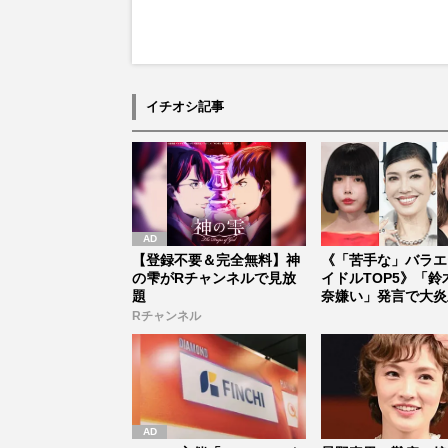
イチオシ記事
【登録不要＆完全無料】神
《「苦手な」バラエ
の雫がRチャンネルで見放
イドルTOP5》「鈴
題
奈嫌い」発言で大炎
のちゃ...
Rチャンネル