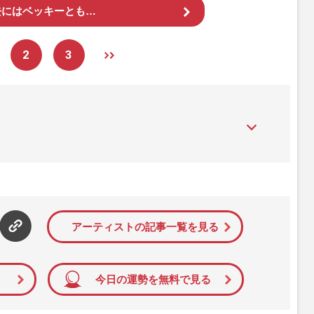
去にはベッキーとも…
2
3
』は、2015年（平成27年）1月に開設された主婦と生活社が運
性PRIME』編集者が担当する連載陣の執筆記事を配信するほ
された記事から、インターネット利用者層にとって特に関心の
て配信しています！
アーティストの記事一覧を見る
今日の運勢を無料で見る