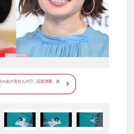
vsあの見れんの!?」話題沸騰、炎
”