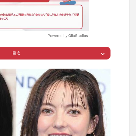
Powered by 
GliaStudios
目次
M
u
人」で鈴木紗理奈を実名回答
t
e
しょうもないからミュートした」