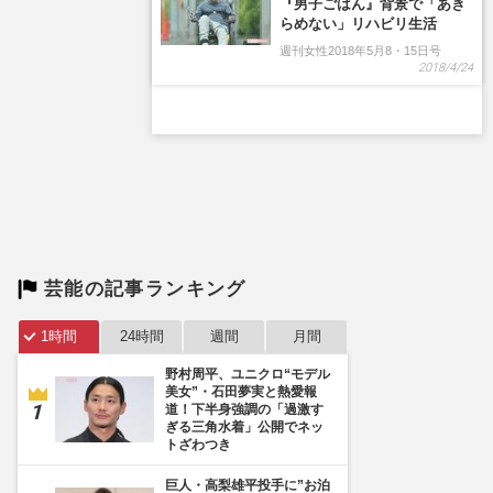
芸能の記事ランキング
1時間
24時間
週間
月間
野村周平、ユニクロ“モデル
美女”・石田夢実と熱愛報
道！下半身強調の「過激す
ぎる三角水着」公開でネッ
トざわつき
巨人・高梨雄平投手に”お泊