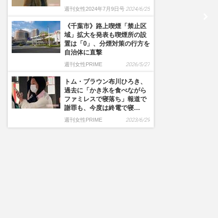
週刊女性2024年7月9日号
2024/6/25
《千葉市》路上喫煙「禁止区
域」拡大を発表も喫煙所の設
置は「0」、分煙対策の行方を
自治体に直撃
週刊女性PRIME
2026/5/27
トム・ブラウン布川ひろき、
過去に「かき氷を食べながら
ファミレスで寝落ち」報道で
謝罪も、今度は終電で寝…
週刊女性PRIME
2023/6/29