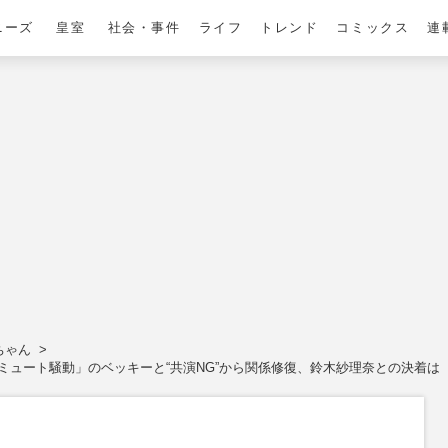
ニーズ
皇室
社会・事件
ライフ
トレンド
コミックス
連
ちゃん
ミュート騒動」のベッキーと“共演NG”から関係修復、鈴木紗理奈との決着は