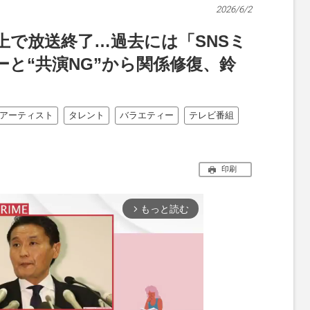
2026/6/2
上で放送終了…過去には「SNSミ
と“共演NG”から関係修復、鈴
アーティスト
タレント
バラエティー
テレビ番組
印刷
もっと読む
arrow_forward_ios