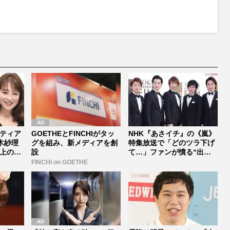
ティア
GOETHEとFINCHIがタッ
NHK『あさイチ』の《嵐》
木紗理
グを組み、新メディアを創
特集放送で「どのツラ下げ
上のあ
設
て…」ファンが憤る“出禁
措置”...
FINCHI on GOETHE