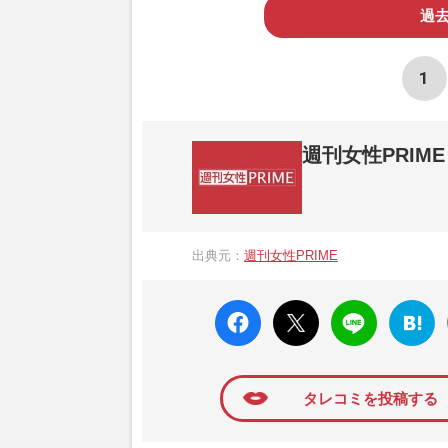
過
1
週刊女性PRIME
『週刊女性PRIME（シュージョプライム）
営する日本のニュースサイトです。『週刊女
出典元：
週刊女性PRIME
か、女性週刊誌『週刊女性』の誌面に掲載
高い題材の記事を、WEB向けにリライトし
faceboo
X ポス
LINE
はてな
k いい
ト
ブック
ね
マーク
に追加
タレコミを投稿する