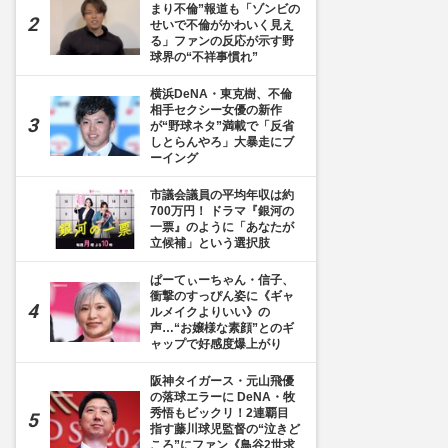
まり不倫”報道も「ゾンビの
せいで不倫がかわいく見え
る」ファンの反応が示す野
球界の“不祥事慣れ”
横浜DeNA・東克樹、不倫
相手セクシー女優の新作
が“野球ネタ”満載で「反省
しとらんやろ」大暴走にブ
ーイング
市議会議員の平均年収は約
700万円！ ドラマ『銀河の
一票』のように「あなたが
立候補」という選択肢
ぱーてぃーちゃん・信子、
衝撃のすっぴん姿に《ギャ
ルメイクよりいい》の
声…“お嬢様な素顔”とのギ
ャップで好感度爆上がり
阪神タイガース・元山飛優
の落球エラーに DeNA・牧
秀悟もビックリ！2連覇目
指す藤川球児監督の“泣きど
ころ”にファン《鳥谷2世求