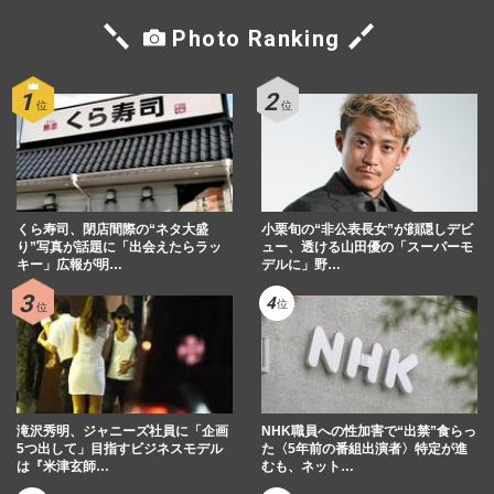
Photo Ranking
くら寿司、閉店間際の“ネタ大盛
小栗旬の“非公表長女”が顔隠しデビ
り”写真が話題に「出会えたらラッ
ュー、透ける山田優の「スーパーモ
キー」広報が明…
デルに」野…
滝沢秀明、ジャニーズ社員に「企画
NHK職員への性加害で“出禁”食らっ
5つ出して」目指すビジネスモデル
た〈5年前の番組出演者〉特定が進
は『米津玄師…
むも、ネット…