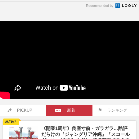
Recommended by
PICKUP
新着
ランキング
《開業1周年》倒産寸前・ガラガラ…酷評
だらけの『ジャングリア沖縄』「スコール