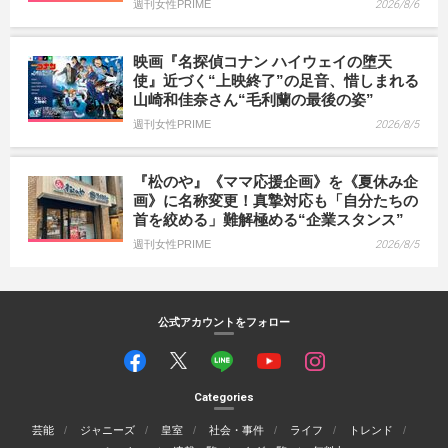
週刊女性PRIME
2026/8/6
映画『名探偵コナン ハイウェイの堕天
使』近づく“上映終了”の足音、惜しまれる
山崎和佳奈さん“毛利蘭の最後の姿”
週刊女性PRIME
2026/8/5
『松のや』《ママ応援企画》を《夏休み企
画》に名称変更！真摯対応も「自分たちの
首を絞める」難解極める“企業スタンス”
週刊女性PRIME
2026/8/5
公式アカウントをフォロー
Categories
芸能
ジャニーズ
皇室
社会・事件
ライフ
トレンド