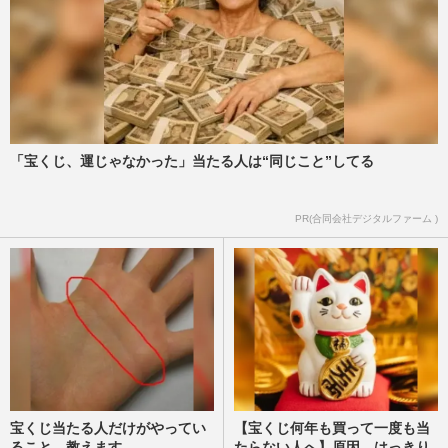
「宝くじ、運じゃなかった」当たる人は“同じこと”してる
PR(合同会社デジタルファーム )
宝くじ当たる人だけがやってい
【宝くじ何年も買って一度も当
ること、教えます
たらない人へ】原因、はっきり