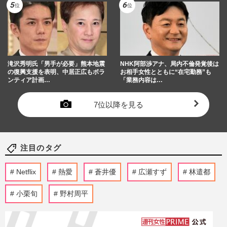
滝沢秀明氏「男手が必要」熊本地震
NHK阿部渉アナ、局内不倫発覚後は
の復興支援を表明、中居正広もボラ
お相手女性とともに“在宅勤務”も
ンティア計画…
「業務内容は…
7位以降を見る
注目のタグ
Netflix
熱愛
蒼井優
広瀬すず
林遣都
小栗旬
野村周平