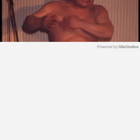
Powered by 
GliaStudios
M
u
t
e