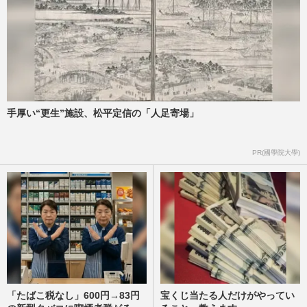
手厚い“更生”施設、松平定信の「人足寄場」
PR(國學院大學)
「たばこ税なし」600円→83円
宝くじ当たる人だけがやってい