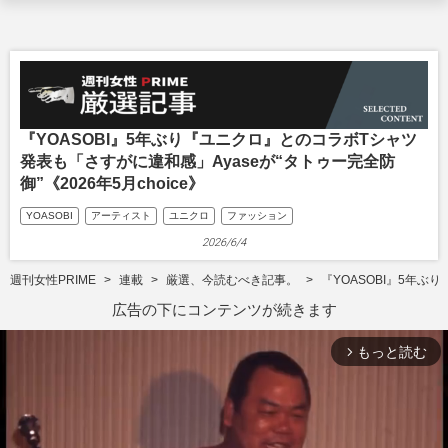
『YOASOBI』5年ぶり『ユニクロ』とのコラボTシャツ
発表も「さすがに違和感」Ayaseが“タトゥー完全防
御”《2026年5月choice》
YOASOBI
アーティスト
ユニクロ
ファッション
2026/6/4
週刊女性PRIME
連載
厳選、今読むべき記事。
『YOASOBI』5年ぶ
広告の下にコンテンツが続きます
もっと読む
arrow_forward_ios