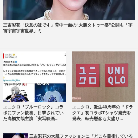
三吉彩花「決意の証です」背中一面の“大胆タトゥー姿”公開も「宇
宙宇宙宇宙世界」ミ...
ユニクロ『ブルーロック』コラ
ユニクロ、誕生40周年の『ドラ
ボにファン歓喜、目撃されてい
クエ』初コラボTシャツ発売を
た高橋文哉主演「実写映画...
発表、転売懸念も大盛り...
三吉彩花の大胆ファッションに「どこを目指している