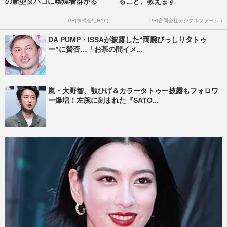
の新型タバコに喫煙者群がる
ること、教えます
PR(株式会社HAL)
PR(合同会社デジタルファーム )
DA PUMP・ISSAが披露した“両腕びっしりタトゥ
ー”に賛否…「お茶の間イメ...
嵐・大野智、顎ひげ＆カラータトゥー披露もフォロワ
ー爆増！左腕に刻まれた『SATO...