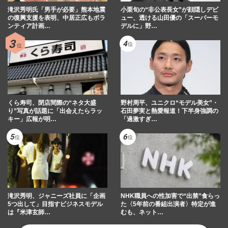
滝沢秀明氏「男手が必要」熊本地震
小栗旬の“非公表長女”が顔隠しデビ
の復興支援を表明、中居正広もボラ
ュー、透ける山田優の「スーパーモ
ンティア計画…
デルに」野…
くら寿司、閉店間際の“ネタ大盛
野村周平、ユニクロ“モデル美女”・
り”写真が話題に「出会えたらラッ
石田夢実と熱愛報道！下半身強調の
キー」広報が明…
「過激すぎ…
滝沢秀明、ジャニーズ社員に「企画
NHK職員への性加害で“出禁”食らっ
5つ出して」目指すビジネスモデル
た〈5年前の番組出演者〉特定が進
は『米津玄師…
むも、ネット…