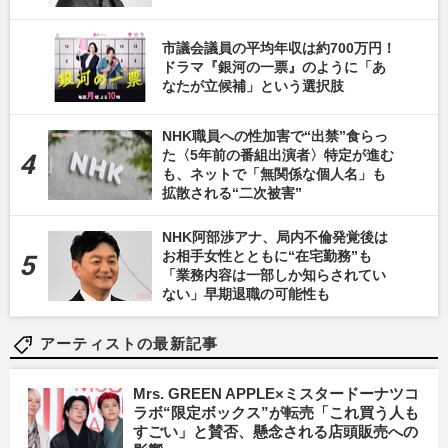
市議会議員の平均年収は約700万円！
ドラマ『銀河の一票』のように「あ
なたが立候補」という選択肢
NHK職員への性加害で“出禁”食らっ
た〈5年前の番組出演者〉特定が進む
も、ネットで「無関係な個人名」も
拡散される“二次被害”
NHK阿部渉アナ、局内不倫発覚後は
お相手女性とともに“在宅勤務”も
「業務内容は一部しか知らされてい
ない」早期退職の可能性も
アーティストの最新記事
Mrs. GREEN APPLE×ミスタードーナツコ
ラボ“限定ボックス”が転売「これ買う人も
すごい」と賛否、懸念される店頭販売への