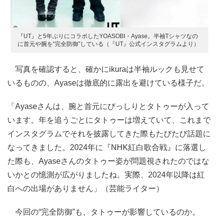
『UT』と5年ぶりにコラボしたYOASOBI・Ayase。半袖Tシャツなの
に首元や腕を“完全防御”している（『UT』公式インスタグラムより）
写真を確認すると、確かにikuraは半袖ルックも見せて
いるものの、Ayaseは徹底的に露出を避けている様子だ。
「Ayaseさんは、腕と首元にびっしりとタトゥーが入って
います。年を追うごとにタトゥーは増えていて、これまで
インスタグラムでそれを披露してきた際もたびたび話題に
なってきました。2024年に『NHK紅白歌合戦』に落選し
た際も、Ayaseさんのタトゥー姿が問題視されたのではな
いかとの憶測が広がりましたね。実際、2024年以降は紅
白への出場がありません」（芸能ライター）
今回の“完全防御”も、タトゥーが影響しているのか。