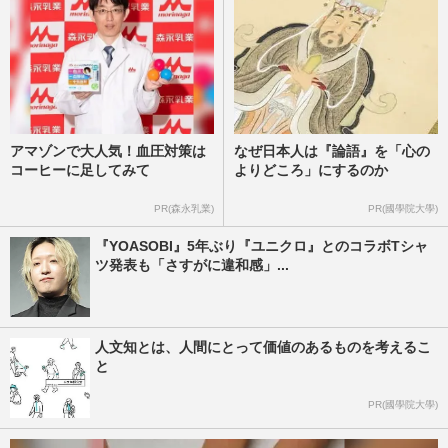
アマゾンで大人気！血圧対策は
なぜ日本人は『論語』を「心の
コーヒーに足してみて
よりどころ」にするのか
PR(森永乳業)
PR(國學院大學)
『YOASOBI』5年ぶり『ユニクロ』とのコラボTシャ
ツ発表も「さすがに違和感」...
人文知とは、人間にとって価値のあるものを考えるこ
と
PR(國學院大學)