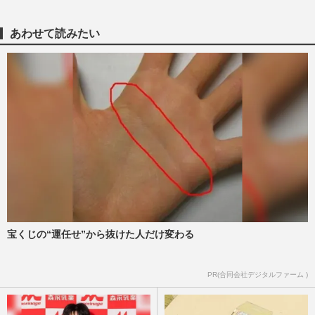
組」ランキング》松田聖子、Ado、
YOASOBIらを抑えたダントツ1位は中森
明…
あわせて読みたい
週刊女性2025年11月25日号
2025/11/15
『RADWIMPS』野田洋次郎、NHK特番
で“タトゥー”全見えのタンクトップ姿を披
露も懸念される「紅白出場」の…
週刊女性PRIME
2025/10/18
YOASOBI・Ayase、衝撃タトゥー姿を披
露して「NHK出られない」激減する地上
波と貫く“我が道スタイル”
週刊女性PRIME
2025/8/3
宝くじの“運任せ”から抜けた人だけ変わる
『NHKニュース7』畠山衣美アナに“略
奪”不倫報道、清楚系アナの意外な
PR(合同会社デジタルファーム )
『YOASOBI』大好きなロックすぎる私…
週刊女性PRIME
2025/4/18