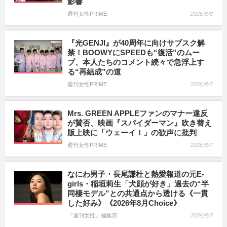
影響
週刊女性PRIME
2026/8/8
『光GENJI』が40周年に向けサブスク解
禁！BOOWYにSPEEDも“復活”のムー
ブ、本人たちのコメント続々で急浮上す
る“再結成”の道
週刊女性PRIME
2026/8/7
Mrs. GREEN APPLEファンのマナー違反
が賛否、映画『スパイダーマン』吹き替え
版上映に「ウェーイ！」の歓声に批判
週刊女性PRIME
2026/8/7
なにわ男子・長尾謙杜と熱愛報道の元E-
girls・稲垣莉生「犬顔が好き」過去の“半
同棲モデル”との共通点から透ける《一貫
した好み》《2026年8月Choice》
『週刊女性』編集部
2026/8/7