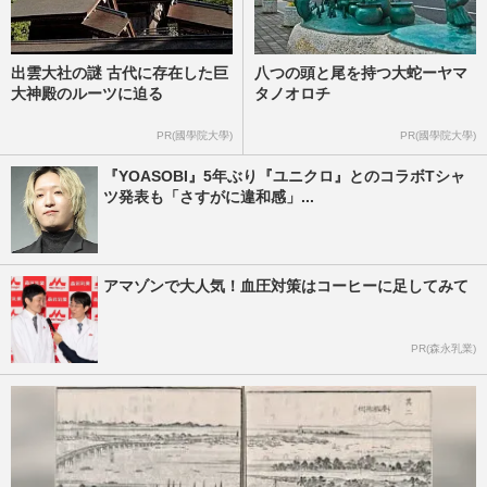
出雲大社の謎 古代に存在した巨
八つの頭と尾を持つ大蛇ーヤマ
大神殿のルーツに迫る
タノオロチ
PR(國學院大學)
PR(國學院大學)
『YOASOBI』5年ぶり『ユニクロ』とのコラボTシャ
ツ発表も「さすがに違和感」...
アマゾンで大人気！血圧対策はコーヒーに足してみて
PR(森永乳業)