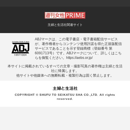
主婦と生活社関連サイト
ABJマークは、この電子書店・電子書籍配信サービス
が、著作権者からコンテンツ使用許諾を得た正規版配信
サービスであることを示す登録商標（登録番号 第
6091713号）です。ABJマークについて、詳しくはこち
らを御覧ください。
https://aebs.or.jp/
本サイトに掲載されているすべての⽂章・撮影写真の著作権は主婦と⽣活
社に帰属します。
他サイトや他媒体への無断転載・複製⾏為は固く禁⽌します。
COPYRIGHT © SHUFU TO SEIKATSU SHA CO.,LTD. All rights
reserved.