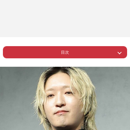
目次
ー Ayaseの“タトゥー完全防御”ファッシ
Page 1
ョン