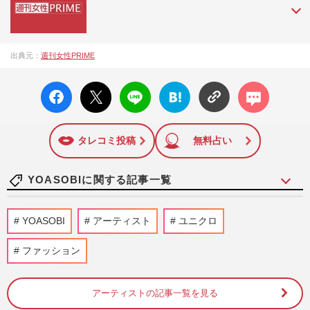
『週刊女性PRIME（シュージョプライム）』は、2015年（平
出典元：
週刊女性PRIME
成27年）1月に開設された主婦と生活社が運営する日本のニュ
ースサイトです。『週刊女性PRIME』編集者が担当する連載
facebo
X ポス
LINE
はてな
コメン
陣の執筆記事を配信するほか、女性週刊誌『週刊女性』の誌
ok い
ト
ブック
ト
面に掲載された記事から、インターネット利用者層にとって
いね
マーク
特に関心の高い題材の記事を、WEB向けにリライトして配信
に追加
しています！
タレコミ投稿
無料占い
YOASOBIに関する記事一覧
『YOASOBI』5年ぶり『ユニクロ』との
YOASOBI
アーティスト
ユニクロ
コラボTシャツ発表も「さすがに違和感」
Ayaseが“タトゥー完全防御”
ファッション
週刊女性PRIME
2026/5/14
アーティストの記事一覧を見る
《NHK紅白歌合戦 本当に見たい「紅