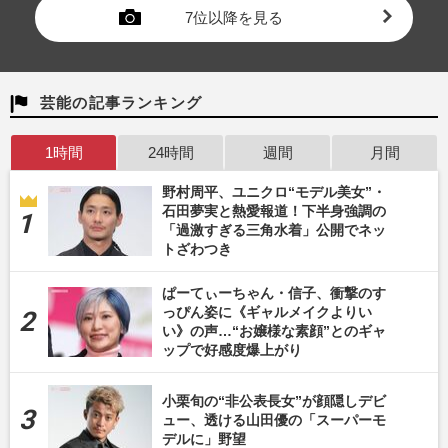
7位以降を見る
芸能の記事ランキング
1時間
24時間
週間
月間
野村周平、ユニクロ“モデル美女”・
石田夢実と熱愛報道！下半身強調の
「過激すぎる三角水着」公開でネッ
トざわつき
ぱーてぃーちゃん・信子、衝撃のす
っぴん姿に《ギャルメイクよりい
い》の声…“お嬢様な素顔”とのギャ
ップで好感度爆上がり
小栗旬の“非公表長女”が顔隠しデビ
ュー、透ける山田優の「スーパーモ
デルに」野望