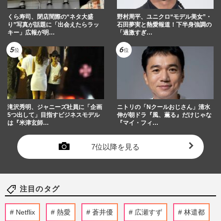
くら寿司、閉店間際の“ネタ大盛
野村周平、ユニクロ“モデル美女”・
り”写真が話題に「出会えたらラッ
石田夢実と熱愛報道！下半身強調の
キー」広報が明…
「過激すぎ…
滝沢秀明、ジャニーズ社員に「企画
ニトリの「Nクールおじさん」清水
5つ出して」目指すビジネスモデル
伸が朝ドラ『風、薫る』だけじゃな
は『米津玄師…
『マイ・フィ…
7位以降を見る
注目のタグ
Netflix
熱愛
蒼井優
広瀬すず
林遣都