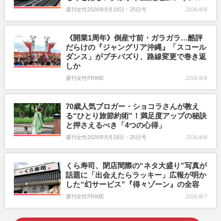
週刊女性2026年8月18日・25日号
2026/8/8
《開業1周年》倒産寸前・ガラガラ…酷評
だらけの『ジャングリア沖縄』「スコール
ダンス」がプチバズり、路線変更で巻き返
しか
週刊女性PRIME
2026/8/8
70歳人気ブロガー・ショコラさんが教え
る“ひとり旅節約術”！満足度アップの秘訣
と押さえるべき「4つの心得」
週刊女性2026年8月18日・25日号
2026/8/8
くら寿司、閉店間際の“ネタ大盛り”写真が
話題に「出会えたらラッキー」広報が明か
した“幻サービス”『得々ゾーン』の全容
週刊女性PRIME
2026/8/7