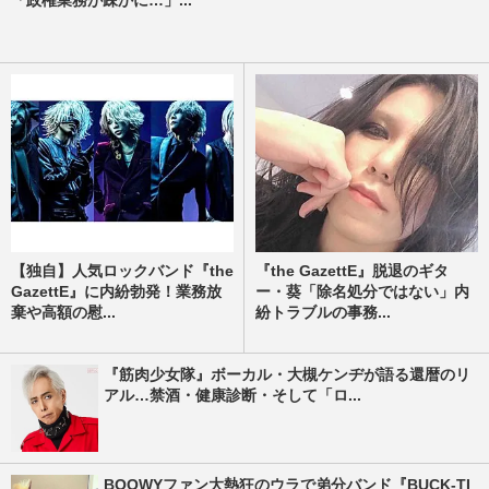
「政権業務が疎かに…」...
【独自】人気ロックバンド『the
『the GazettE』脱退のギタ
GazettE』に内紛勃発！業務放
ー・葵「除名処分ではない」内
棄や高額の慰...
紛トラブルの事務...
『筋肉少女隊』ボーカル・大槻ケンヂが語る還暦のリ
アル…禁酒・健康診断・そして「ロ...
BOOWYファン大熱狂のウラで弟分バンド『BUCK-TI