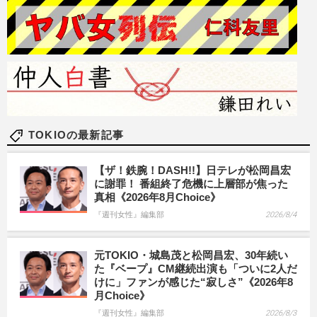
TOKIOの最新記事
【ザ！鉄腕！DASH!!】日テレが松岡昌宏
に謝罪！ 番組終了危機に上層部が焦った
真相《2026年8月Choice》
『週刊女性』編集部
2026/8/4
元TOKIO・城島茂と松岡昌宏、30年続い
た『ベープ』CM継続出演も「ついに2人だ
けに」ファンが感じた“寂しさ”《2026年8
月Choice》
『週刊女性』編集部
2026/8/3