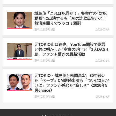
城島茂「これは犯罪だ！」警察庁の“防犯
動画”に出演するも「AIの詐欺広告かと」
熱演空回りでツッコミ殺到
週刊女性PRIME
2026/7/10
元TOKIO山口達也、YouTube開設で謝罪
と共に明かした“空白の8年”と「1人DASH
島」ファンも驚きの最新活動
週刊女性PRIME
2026/6/24
元TOKIO・城島茂と松岡昌宏、30年続い
た『ベープ』CM継続出演も「ついに2人だ
けに」ファンが感じた“寂しさ”《2026年5
月choice》
週刊女性PRIME
2026/6/13