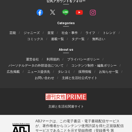
公式アカウントをフォロー
Categories
芸能
ジャニーズ
皇室
社会・事件
ライフ
トレンド
コミックス
連載一覧
タグ一覧
無料占い
About us
運営会社
利用規約
プライバシーポリシー
パーソナルデータの外部送信について
コンテンツ制作・編集ポリシー
広告掲載
ニュース提供先
タレコミ
採用情報
お知らせ一覧
お問い合わせ
主婦と生活社公式サイト
主婦と生活社関連サイト
ABJマークは、この電子書店・電子書籍配信サービス
が、著作権者からコンテンツ使用許諾を得た正規版配信
サービスであることを示す登録商標（登録番号 第