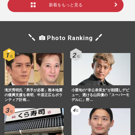
新着をもっと見る
Photo Ranking
滝沢秀明氏「男手が必要」熊本地震
小栗旬の“非公表長女”が顔隠しデビ
の復興支援を表明、中居正広もボラ
ュー、透ける山田優の「スーパーモ
ンティア計画…
デルに」野…