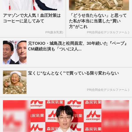
アマゾンで大人気！血圧対策は
「どうせ当たらない」と思って
コーヒーに足してみて
た私が本当に当選した“買い
方”がこれ
PR(森永乳業)
PR(合同会社デジタルファーム )
元TOKIO・城島茂と松岡昌宏、30年続いた『ベープ』
CM継続出演も「ついに2人...
宝くじ“なんとなく”で買っている限り変わらない
PR(合同会社デジタルファーム )