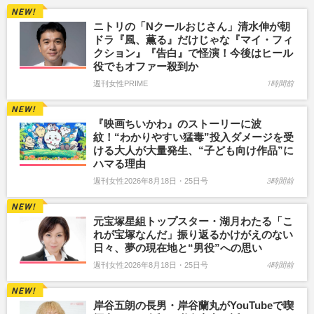
ニトリの「Nクールおじさん」清水伸が朝
ドラ『風、薫る』だけじゃな『マイ・フィ
クション』『告白』で怪演！今後はヒール
役でもオファー殺到か
週刊女性PRIME
1時間前
『映画ちいかわ』のストーリーに波
紋！“わかりやすい猛毒”投入ダメージを受
ける大人が大量発生、“子ども向け作品”に
ハマる理由
週刊女性2026年8月18日・25日号
3時間前
元宝塚星組トップスター・湖月わたる「こ
れが宝塚なんだ」振り返るかけがえのない
日々、夢の現在地と“男役”への思い
週刊女性2026年8月18日・25日号
4時間前
岸谷五朗の長男・岸谷蘭丸がYouTubeで喫