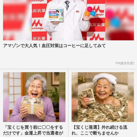
アマゾンで大人気！血圧対策はコーヒーに足してみて
PR(森永乳業)
「宝くじを買う前に〇〇をする
【宝くじ落選】外れ続ける流
だけです」金運上昇で当選者が
れ、ここで断ちませんか