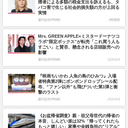
煙者による多額の税金支出を訴えるも、タ
バコ害で生じる社会的損失額の方が上回る
実情
週刊女性PRIME
8時間前
Mrs. GREEN APPLE×ミスタードーナツコ
ラボ“限定ボックス”が転売「これ買う人も
すごい」と賛否、懸念される店頭販売への
影響
週刊女性PRIME
2026/8/8
『映画ちいかわ 人魚の島のひみつ』入場
者特典第2弾にボンボンドロップシール配
布、“ファン以外”も飛びついた第1弾と衝
撃のラスト
週刊女性PRIME
2026/8/8
《お盆帰省調査》親・祖父母世代の帰省の
本音、しんどい派は32%「帰ってくれたら
もっと嬉しい」家事や金銭負担の“リアル”