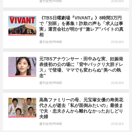
週刊女性PRIME
2026/8/6
《TBS日曜劇場『VIVANT』》8時間3万円
で「別班」を募集！詐欺の声も「求人は事
実」運営会社が明かす“激レア”バイトの真
相
週刊女性PRIME
2026/8/6
元TBSアナウンサー・田中みな実、妊娠発
表後初の公の場に「背中パックリ大胆ドレ
ス」で登場、ママでも変わらぬ“美への執
念”
週刊女性PRIME
2026/8/6
高島ファミリーの母、元宝塚女優の寿美花
代さんが逝去「私が面倒みたいの」最後ま
で夫・忠夫さんから離れなかったおしどり
夫婦
週刊女性PRIME
2026/8/6