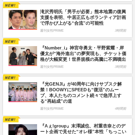
滝沢秀明氏「男手が必要」熊本地震の復興
支援を表明、中居正広もボランティア計画
で浮かび上がる“合流”の可能性
週刊女性PRIME
3時間前
『Number_i』神宮寺勇太・平野紫耀・岸
優太が“海外進出”の夢実現も、チケット価
格が大幅変更！世界規模の高騰に不満噴出
週刊女性PRIME
3時間前
『光GENJI』が40周年に向けサブスク解
禁！BOOWYにSPEEDも“復活”のムー
ブ、本人たちのコメント続々で急浮上す
る“再結成”の道
週刊女性PRIME
4時間前
『Aぇ!group』末澤誠也、村重杏奈とのデ
ート企画で見せた“オレ様”本性「ちっこい