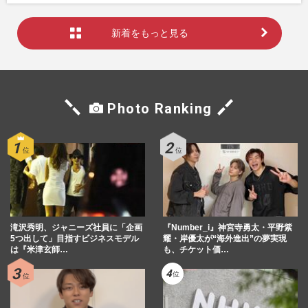
新着をもっと見る
Photo Ranking
滝沢秀明、ジャニーズ社員に「企画
『Number_i』神宮寺勇太・平野紫
5つ出して」目指すビジネスモデル
耀・岸優太が“海外進出”の夢実現
は『米津玄師…
も、チケット価…