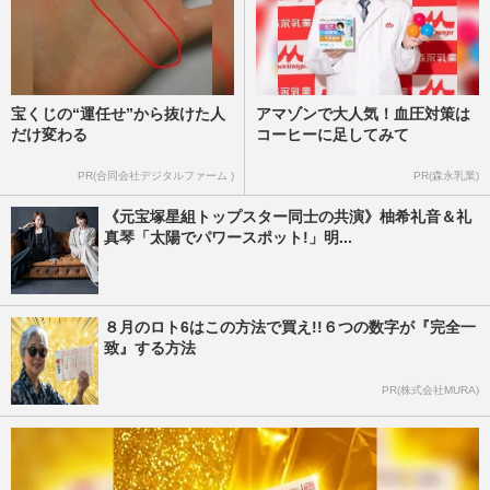
宝くじの“運任せ”から抜けた人
アマゾンで大人気！血圧対策は
だけ変わる
コーヒーに足してみて
PR(合同会社デジタルファーム )
PR(森永乳業)
《元宝塚星組トップスター同士の共演》柚希礼音＆礼
真琴「太陽でパワースポット!」明...
８月のロト6はこの方法で買え!!６つの数字が『完全一
致』する方法
PR(株式会社MURA)