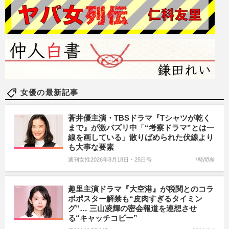
女優の最新記事
蒼井優主演・TBSドラマ『Tシャツが乾く
まで』が激バズリ中「“考察ドラマ”とは一
線を画している」散りばめられた伏線より
も大事な要素
週刊女性2026年8月18日・25日号
1時間前
趣里主演ドラマ『大空港』が税関とのコラ
ボポスター解禁も“皮肉すぎるタイミン
グ”… 三山凌輝の密会報道を連想させ
る“キャッチコピー”