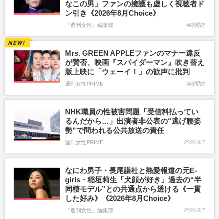
なこの男」ファンの擁護も虚しく視聴者ド
ン引き《2026年8月Choice》
『週刊女性』編集部
4時間前
Mrs. GREEN APPLEファンのマナー違反
が賛否、映画『スパイダーマン』吹き替え
版上映に「ウェーイ！」の歓声に批判
週刊女性PRIME
5時間前
NHK職員の性被害問題「受信料払ってい
るんだから…」出演者非公表の“逃げ腰姿
勢”で問われる公共放送の責任
週刊女性PRIME
2026/8/7
なにわ男子・長尾謙杜と熱愛報道の元E-
girls・稲垣莉生「犬顔が好き」過去の“半
同棲モデル”との共通点から透ける《一貫
した好み》《2026年8月Choice》
『週刊女性』編集部
2026/8/7