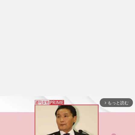
もっと読む
arrow_forward_ios