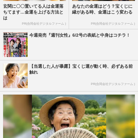
玄関に〇〇置いてる人は金運落
あなたの金運はどう？宝くじに
ちてます…金運を上げる方法と
縁がある時、金運はこう変わる
は
PR(合同会社デジタルファーム )
PR(合同会社デジタルファーム )
今週発売『週刊女性』6/2号の表紙と中身はコチラ！
【当選した人が暴露】宝くじ運が動く時、必ずある前
触れ
PR(合同会社デジタルファーム )