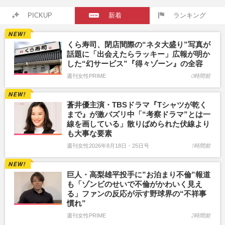
PICKUP
新着
ランキング
くら寿司、閉店間際の“ネタ大盛り”写真が
話題に「出会えたらラッキー」広報が明か
した“幻サービス”『得々ゾーン』の全容
週刊女性PRIME
0時間前
蒼井優主演・TBSドラマ『Tシャツが乾く
まで』が激バズリ中「“考察ドラマ”とは一
線を画している」散りばめられた伏線より
も大事な要素
週刊女性2026年8月18日・25日号
1時間前
巨人・高梨雄平投手に”お泊まり不倫”報道
も「ゾンビのせいで不倫がかわいく見え
る」ファンの反応が示す野球界の“不祥事
慣れ”
週刊女性PRIME
2時間前