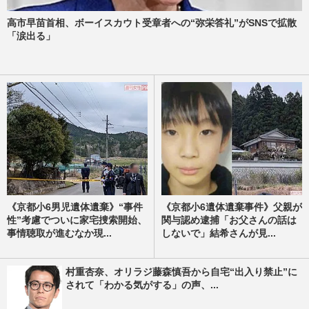
高市早苗首相、ボーイスカウト受章者への“弥栄答礼”がSNSで拡散
「涙出る」
《京都小6男児遺体遺棄》“事件
《京都小6遺体遺棄事件》父親が
性”考慮でついに家宅捜索開始、
関与認め逮捕「お父さんの話は
事情聴取が進むなか現...
しないで」結希さんが見...
村重杏奈、オリラジ藤森慎吾から自宅“出入り禁止”に
されて「わかる気がする」の声、...