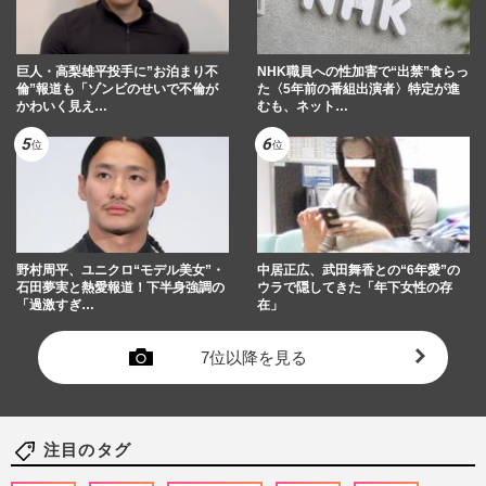
巨人・高梨雄平投手に”お泊まり不
NHK職員への性加害で“出禁”食らっ
倫”報道も「ゾンビのせいで不倫が
た〈5年前の番組出演者〉特定が進
かわいく見え…
むも、ネット…
野村周平、ユニクロ“モデル美女”・
中居正広、武田舞香との“6年愛”の
石田夢実と熱愛報道！下半身強調の
ウラで隠してきた「年下女性の存
「過激すぎ…
在」
7位以降を見る
注目のタグ