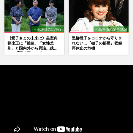
⭐ 高評価の記事(9)
⭐ 高評価の記事(8.5)
《愛子さまの未来は》皇室典
黒柳徹子をコロナから守りき
範改正に「拙速」「女性差
れない…『徹子の部屋』収録
別」と国内外から異論…残さ
再休止の危機
れた「再改正」の道