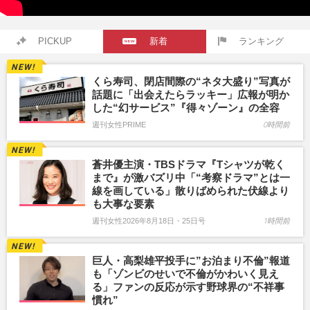
PICKUP
新着
ランキング
くら寿司、閉店間際の“ネタ大盛り”写真が
話題に「出会えたらラッキー」広報が明か
した“幻サービス”『得々ゾーン』の全容
週刊女性PRIME
0時間前
蒼井優主演・TBSドラマ『Tシャツが乾く
まで』が激バズリ中「“考察ドラマ”とは一
線を画している」散りばめられた伏線より
も大事な要素
週刊女性2026年8月18日・25日号
1時間前
巨人・高梨雄平投手に”お泊まり不倫”報道
も「ゾンビのせいで不倫がかわいく見え
る」ファンの反応が示す野球界の“不祥事
慣れ”