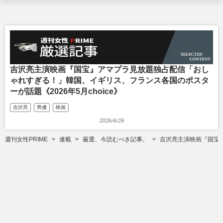
吉沢亮主演映画『国宝』アマプラ見放題独占配信「おし
ゃれすぎる！」韓国、イギリス、フランス各国のポスタ
ーが話題《2026年5月choice》
吉沢亮
男優
映画
2026/6/26
週刊女性PRIME
連載
厳選、今読むべき記事。
吉沢亮主演映画『国宝』