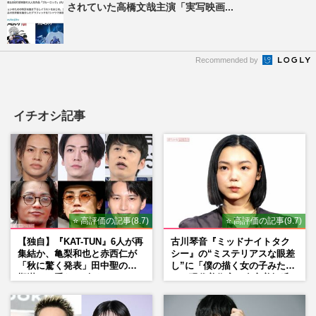
されていた高橋文哉主演「実写映画...
Recommended by
イチオシ記事
⭐ 高評価の記事(8.7)
⭐ 高評価の記事(9.7)
【独自】『KAT-TUN』6人が再
古川琴音『ミッドナイトタク
集結か、亀梨和也と赤西仁が
シー』の“ミステリアスな眼差
「秋に驚く発表」田中聖の刑
し”に「僕の描く女の子みた
期満了と重なる“匂わせ”では
い」現代美術家・奈良美智氏
ない理由
もSNSで“公認”