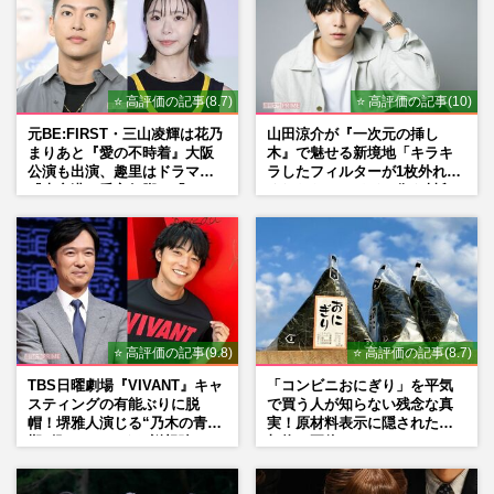
⭐ 高評価の記事(8.7)
⭐ 高評価の記事(10)
元BE:FIRST・三山凌輝は花乃
山田涼介が『一次元の挿し
まりあと『愛の不時着』大阪
木』で魅せる新境地「キラキ
公演も出演、趣里はドラマ
ラしたフィルターが1枚外れて
『大空港』番宣行脚に「メン
くれたら」アイドル像を封印
タル強すぎ」の実情
した覚悟
⭐ 高評価の記事(9.8)
⭐ 高評価の記事(8.7)
TBS日曜劇場『VIVANT』キャ
「コンビニおにぎり」を平気
スティングの有能ぶりに脱
で買う人が知らない残念な真
帽！堺雅人演じる“乃木の青年
実！原材料表示に隠された添
期”役は、そっくり説根強い
加物の正体
Mr.Children桜井和寿のバンド
マン長男・櫻井海音だった