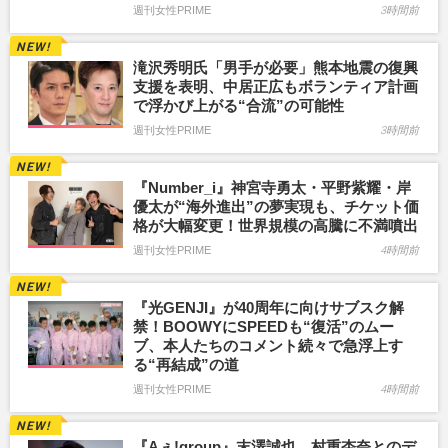
週刊女性PRIME
3時間前
滝沢秀明氏「男手が必要」熊本地震の復興
支援を表明、中居正広もボランティア計画
で浮かび上がる“合流”の可能性
週刊女性PRIME
3時間前
『Number_i』神宮寺勇太・平野紫耀・岸
優太が“海外進出”の夢実現も、チケット価
格が大幅変更！世界規模の高騰に不満噴出
週刊女性PRIME
4時間前
『光GENJI』が40周年に向けサブスク解
禁！BOOWYにSPEEDも“復活”のムー
ブ、本人たちのコメント続々で急浮上す
る“再結成”の道
週刊女性PRIME
4時間前
『Aぇ!group』末澤誠也、村重杏奈とのデ