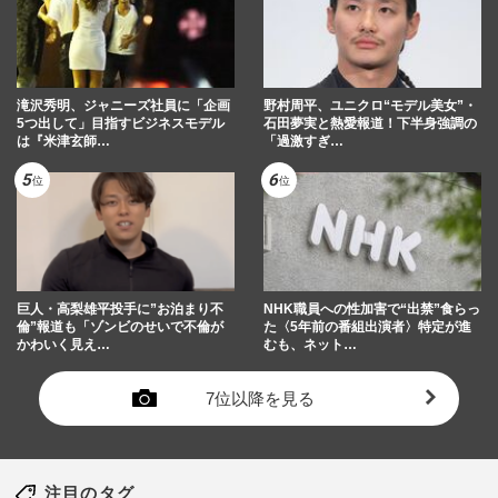
滝沢秀明、ジャニーズ社員に「企画
野村周平、ユニクロ“モデル美女”・
5つ出して」目指すビジネスモデル
石田夢実と熱愛報道！下半身強調の
は『米津玄師…
「過激すぎ…
巨人・高梨雄平投手に”お泊まり不
NHK職員への性加害で“出禁”食らっ
倫”報道も「ゾンビのせいで不倫が
た〈5年前の番組出演者〉特定が進
かわいく見え…
むも、ネット…
7位以降を見る
注目のタグ