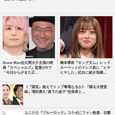
Snow Man佐久間大介主演の映
橋本環奈『キングダム』レッド
画『スペシャルズ』監督がXで
カーペットのドレス姿に「ヒヤ
「今日からがまた正...
ヒヤした」紅白に続き指摘...
《『国宝』超えでトップ奪還なるか》『踊る大捜査
線』増田貴久“真下の息子”役発表と...
ユニクロ『ブルーロック』コラボにファン歓喜、目撃