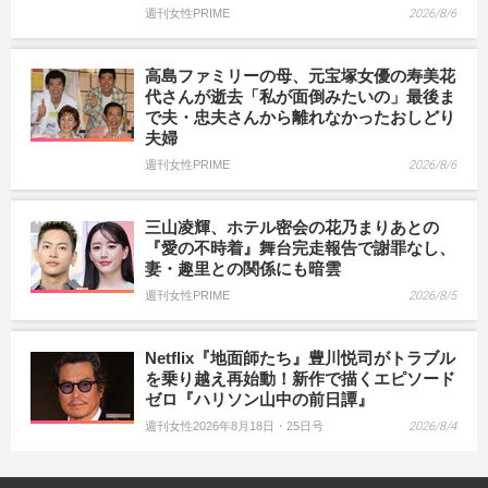
週刊女性PRIME
2026/8/6
高島ファミリーの母、元宝塚女優の寿美花
代さんが逝去「私が面倒みたいの」最後ま
で夫・忠夫さんから離れなかったおしどり
夫婦
週刊女性PRIME
2026/8/6
三山凌輝、ホテル密会の花乃まりあとの
『愛の不時着』舞台完走報告で謝罪なし、
妻・趣里との関係にも暗雲
週刊女性PRIME
2026/8/5
Netflix『地面師たち』豊川悦司がトラブル
を乗り越え再始動！新作で描くエピソード
ゼロ『ハリソン山中の前日譚』
週刊女性2026年8月18日・25日号
2026/8/4