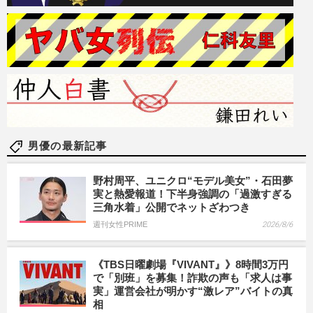
男優の最新記事
野村周平、ユニクロ“モデル美女”・石田夢
実と熱愛報道！下半身強調の「過激すぎる
三角水着」公開でネットざわつき
週刊女性PRIME
2026/8/6
《TBS日曜劇場『VIVANT』》8時間3万円
で「別班」を募集！詐欺の声も「求人は事
実」運営会社が明かす“激レア”バイトの真
相