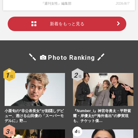
『週刊女性』編集部
2026/8/7
新着をもっと見る
Photo Ranking
小栗旬の“非公表長女”が顔隠しデビ
『Number_i』神宮寺勇太・平野紫
ュー、透ける山田優の「スーパーモ
耀・岸優太が“海外進出”の夢実現
デルに」野…
も、チケット価…