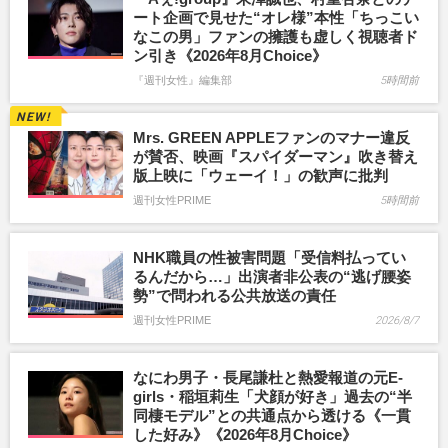
ート企画で見せた“オレ様”本性「ちっこい
なこの男」ファンの擁護も虚しく視聴者ド
ン引き《2026年8月Choice》
『週刊女性』編集部
5時間前
Mrs. GREEN APPLEファンのマナー違反
が賛否、映画『スパイダーマン』吹き替え
版上映に「ウェーイ！」の歓声に批判
週刊女性PRIME
5時間前
NHK職員の性被害問題「受信料払ってい
るんだから…」出演者非公表の“逃げ腰姿
勢”で問われる公共放送の責任
週刊女性PRIME
2026/8/7
なにわ男子・長尾謙杜と熱愛報道の元E-
girls・稲垣莉生「犬顔が好き」過去の“半
同棲モデル”との共通点から透ける《一貫
した好み》《2026年8月Choice》