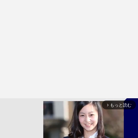
もっと読む
arrow_forward_ios