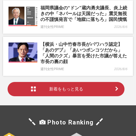
福岡県議会の“ドン”蔵内勇夫議長、炎上続
きの中「ネパールは天国だった」震災無視
の不謹慎発言で「地獄に落ちろ」国民憤慨
週刊女性PRIME
2026/8/6
【横浜・山中竹春市長がパワハラ認定】
「あのデブ」「あいつポンコツだから」
「人間のクズ」暴言を受けた市議が答えた
市長の裏の顔
週刊女性PRIME
2026/8/6
新着をもっと見る
Photo Ranking