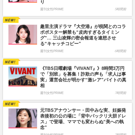
り
週刊女性PRIME
5時間前
趣里主演ドラマ『大空港』が税関とのコラ
ボポスター解禁も“皮肉すぎるタイミン
グ”… 三山凌輝の密会報道を連想させ
る“キャッチコピー”
週刊女性PRIME
6時間前
《TBS日曜劇場『VIVANT』》8時間3万円
で「別班」を募集！詐欺の声も「求人は事
実」運営会社が明かす“激レア”バイトの真
相
週刊女性PRIME
7時間前
元TBSアナウンサー・田中みな実、妊娠発
表後初の公の場に「背中パックリ大胆ドレ
ス」で登場、ママでも変わらぬ“美への執
念”
週刊女性PRIME
7時間前