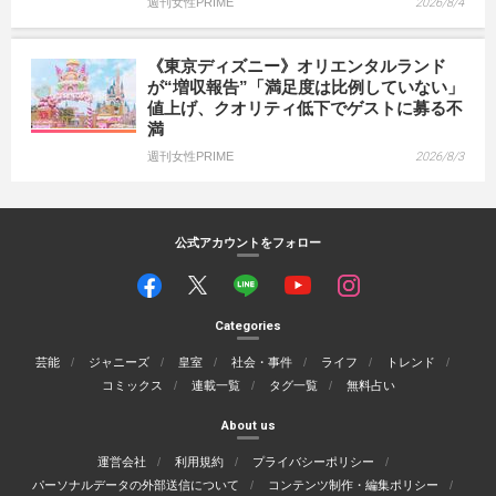
週刊女性PRIME
2026/8/4
《東京ディズニー》オリエンタルランド
が“増収報告”「満足度は比例していない」
値上げ、クオリティ低下でゲストに募る不
満
週刊女性PRIME
2026/8/3
公式アカウントをフォロー
Categories
芸能
ジャニーズ
皇室
社会・事件
ライフ
トレンド
コミックス
連載一覧
タグ一覧
無料占い
About us
運営会社
利用規約
プライバシーポリシー
パーソナルデータの外部送信について
コンテンツ制作・編集ポリシー