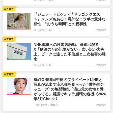
『ジェラートピケ』×『ドラゴンクエス
ト』メンズもある！意外なコラボの意外な
相性、“おうち時間”との親和性
週刊女性PRIME
8時間前
NHK職員への性加害騒動、番組出演者
X「飲酒のため記憶がない」言い訳が大炎
上、ピークに達した不信感と二次被害の懸
念
週刊女性PRIME
8時間前
SixTONES田中樹のプライベートLINEと
写真が流出で流れ弾を食らった“優等生ジ
ャニーズ”の亀梨和也「流出元の女性と繋
がってる」疑惑でキャラ崩壊の危機《2026
年8月Choice》
『週刊女性』編集部
8時間前