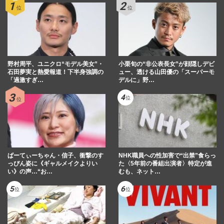
野村周平、ユニクロ“モデル美女”・
小栗旬の“非公表長女”が顔隠しデビ
石田夢実と熱愛報道！下半身強調の
ュー、透ける山田優の「スーパーモ
「過激すぎ…
デルに」野…
ぱーてぃーちゃん・信子、衝撃のす
NHK職員への性加害で“出禁”食らっ
っぴん姿に《ギャルメイクよりい
た〈5年前の番組出演者〉特定が進
い》の声…“お…
むも、ネット…