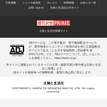
広告掲載
ニュース提供先
タレコミ
採用情報
お知らせ一覧
お問い合わせ
主婦と生活社公式サイト
主婦と生活社関連サイト
ABJマークは、この電子書店・電子書籍配信サービス
が、著作権者からコンテンツ使用許諾を得た正規版配信
サービスであることを示す登録商標（登録番号 第
6091713号）です。ABJマークについて、詳しくはこち
らを御覧ください。
https://aebs.or.jp/
本サイトに掲載されているすべての⽂章・撮影写真の著作権は主婦と⽣活
社に帰属します。
他サイトや他媒体への無断転載・複製⾏為は固く禁⽌します。
COPYRIGHT © SHUFU TO SEIKATSU SHA CO.,LTD. All rights
reserved.