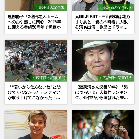
⭐ 高評価の記事(8)
⭐ 高評価の記事(8.7)
黒柳徹子「2億円老人ホーム」
元BE:FIRST・三山凌輝は花乃
へのお引越しに関心 2025年
まりあと『愛の不時着』大阪
に迎える番組50周年で勇退か
公演も出演、趣里はドラマ
『大空港』番宣行脚に「メン
タル強すぎ」の実情
⭐ 高評価の記事(8.1)
⭐ 高評価の記事(7.6)
「“若いから仕方ないね”と助
《渥美清さん没後30年》『男
けてくれなかった」メディア
はつらいよ』人気作ランキン
が取り上げてこなかった『避
グ、48作品から選ばれた栄え
難所での性暴力』
ある1位と評論家イチ推し
の“神作”は