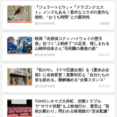
『ジェラートピケ』×『ドラゴンクエス
ト』メンズもある！意外なコラボの意外な
相性、“おうち時間”との親和性
週刊女性PRIME
8時間前
映画『名探偵コナン ハイウェイの堕天
使』近づく“上映終了”の足音、惜しまれる
山崎和佳奈さん“毛利蘭の最後の姿”
週刊女性PRIME
2026/8/5
『松のや』《ママ応援企画》を《夏休み企
画》に名称変更！真摯対応も「自分たちの
首を絞める」難解極める“企業スタンス”
週刊女性PRIME
2026/8/5
TOHOシネマズ大井町、空調トラブル
で“サウナ状態”も上映強行か、運営は「取
材お断わり」問われる映画館の“安全配慮”