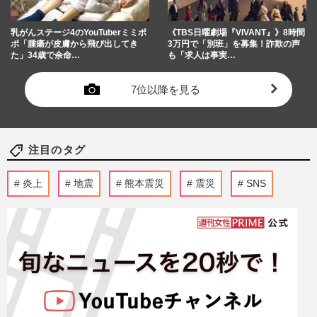
乳がんステージ4のYouTuberミミポ
《TBS日曜劇場『VIVANT』》8時間
ポ「腫瘍が皮膚から飛び出してき
3万円で「別班」を募集！詐欺の声
た」34歳で余命…
も「求人は事実…
7位以降を見る
注目のタグ
炎上
地震
熊本震災
震災
SNS