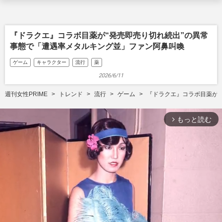
『ドラクエ』コラボ目薬が“発売即売り切れ続出”の異常
事態で「遭遇率メタルキング並」ファン阿鼻叫喚
ゲーム
キャラクター
流行
薬
2026/6/11
週刊女性PRIME
トレンド
流行
ゲーム
『ドラクエ』コラボ目薬が“
もっと読む
arrow_forward_ios