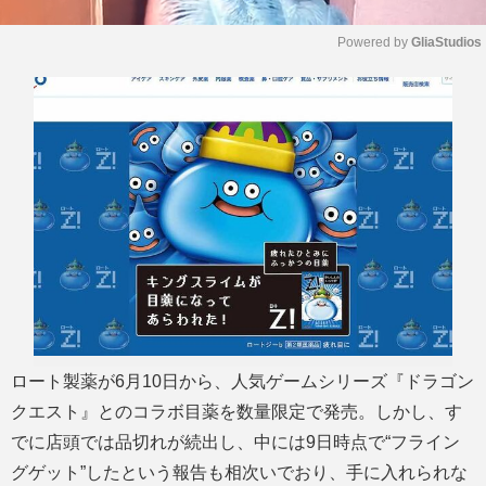
Powered by 
GliaStudios
M
u
t
e
ロート製薬が6月10日から、人気ゲームシリーズ『ドラゴン
クエスト』とのコラボ目薬を数量限定で発売。しかし、す
でに店頭では品切れが続出し、中には9日時点で“フライン
グゲット”したという報告も相次いでおり、手に入れられな