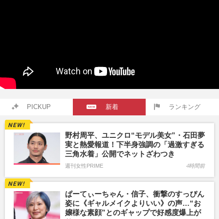
PICKUP
新着
ランキング
野村周平、ユニクロ“モデル美女”・石田夢
実と熱愛報道！下半身強調の「過激すぎる
三角水着」公開でネットざわつき
週刊女性PRIME
4時間前
ぱーてぃーちゃん・信子、衝撃のすっぴん
姿に《ギャルメイクよりいい》の声…“お
嬢様な素顔”とのギャップで好感度爆上が