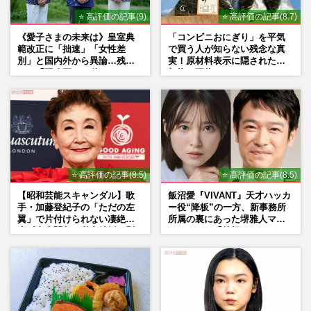
⭐ 高評価の記事(9)
⭐ 高評価の記事(8.7)
《愛子さまの未来は》皇室典
「コンビニおにぎり」を平気
範改正に「拙速」「女性差
で買う人が知らない残念な真
別」と国内外から異論…残さ
実！原材料表示に隠された添
れた「再改正」の道
加物の正体
⭐ 高評価の記事(8.5)
⭐ 高評価の記事(8.5)
【昭和芸能スキャンダル】歌
飯沼愛『VIVANT』天才ハッカ
手・加藤登紀子の「ただの左
ー役“降板”の一方、新事務所
翼」で片付けられない凄絶半
所属の裏にあった堺雅人マネ
生《東大闘争、獄中結婚、別
ージャーの「後押し」
荘で内ゲバ事件》