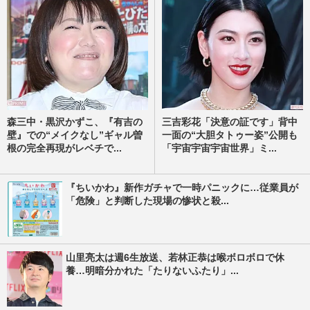
森三中・黒沢かずこ、『有吉の
三吉彩花「決意の証です」背中
壁』での“メイクなし”ギャル曽
一面の“大胆タトゥー姿”公開も
根の完全再現がレベチで...
「宇宙宇宙宇宙世界」ミ...
『ちいかわ』新作ガチャで一時パニックに…従業員が
「危険」と判断した現場の惨状と殺...
山里亮太は週6生放送、若林正恭は喉ボロボロで休
養…明暗分かれた「たりないふたり」...