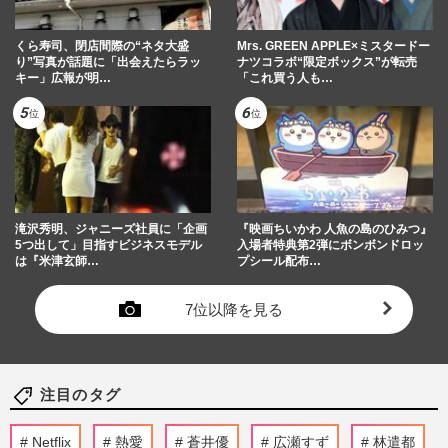
くら寿司、閉店間際の“ネタ大盛
Mrs. GREEN APPLE×ミスタードー
り”写真が話題に「出会えたらラッ
ナツコラボ“限定ボックス”が転売
キー」広報が明…
「これ買う人も…
滝沢秀明、ジャニーズ社員に「企画
『映画ちいかわ 人魚の島のひみつ』
5つ出して」目指すビジネスモデル
入場者特典第2弾にボンボンドロッ
は『米津玄師…
プシール配布…
7位以降を見る
注目のタグ
Netflix
熱愛
蒼井優
広瀬すず
林遣都