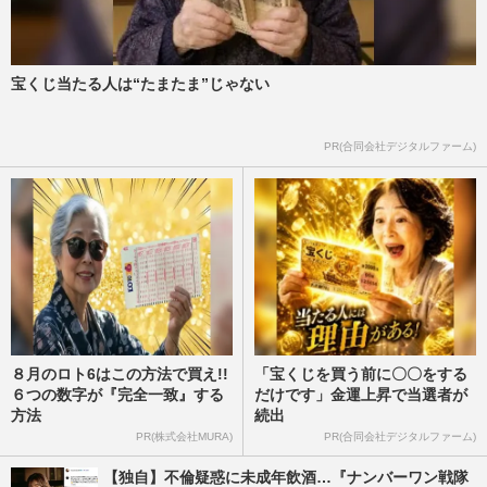
宝くじ当たる人は“たまたま”じゃない
PR(合同会社デジタルファーム)
８月のロト6はこの方法で買え!!
「宝くじを買う前に〇〇をする
６つの数字が『完全一致』する
だけです」金運上昇で当選者が
方法
続出
PR(株式会社MURA)
PR(合同会社デジタルファーム)
【独自】不倫疑惑に未成年飲酒…『ナンバーワン戦隊