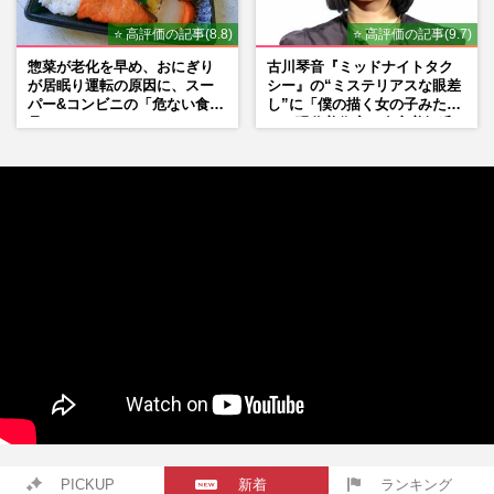
⭐ 高評価の記事(8.8)
⭐ 高評価の記事(9.7)
惣菜が老化を早め、おにぎり
古川琴音『ミッドナイトタク
が居眠り運転の原因に、スー
シー』の“ミステリアスな眼差
パー&コンビニの「危ない食
し”に「僕の描く女の子みた
品」
い」現代美術家・奈良美智氏
もSNSで“公認”
PICKUP
新着
ランキング