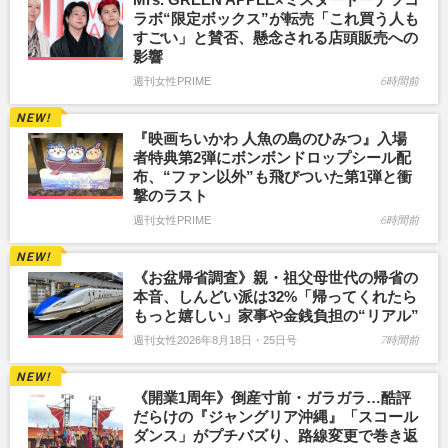
ラボ“限定ボックス”が転売「これ買う人も
すごい」と賛否、懸念される店頭販売への
影響
週刊女性PRIME
6時間前
『映画ちいかわ 人魚の島のひみつ』入場
者特典第2弾にボンボンドロップシール配
布、“ファン以外”も飛びついた第1弾と衝
撃のラスト
週刊女性PRIME
6時間前
《お盆帰省調査》親・祖父母世代の帰省の
本音、しんどい派は32%「帰ってくれたら
もっと嬉しい」家事や金銭負担の“リアル”
週刊女性2026年8月18日・25日号
7時間前
《開業1周年》倒産寸前・ガラガラ…酷評
だらけの『ジャングリア沖縄』「スコール
ダンス」がプチバズり、路線変更で巻き返