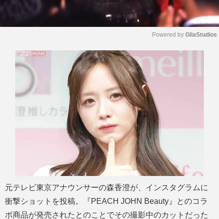
Powered by 
GliaStudios
M
u
t
e
元テレビ東京アナウンサーの森香澄が、インスタグラムに
衝撃ショットを投稿。『PEACH JOHN Beauty』とのコラ
ボ商品が発売されたとのことでその撮影中のカットだった