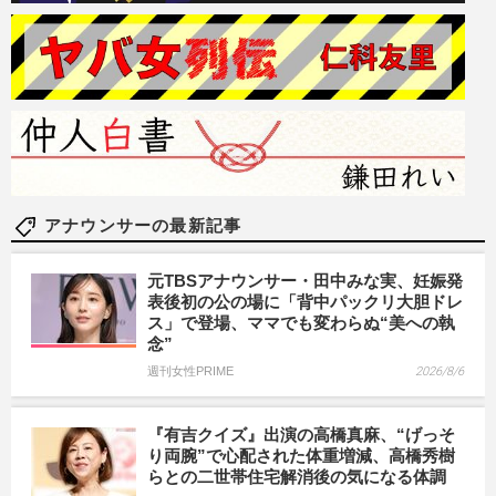
アナウンサーの最新記事
元TBSアナウンサー・田中みな実、妊娠発
表後初の公の場に「背中パックリ大胆ドレ
ス」で登場、ママでも変わらぬ“美への執
念”
週刊女性PRIME
2026/8/6
『有吉クイズ』出演の高橋真麻、“げっそ
り両腕”で心配された体重増減、高橋秀樹
らとの二世帯住宅解消後の気になる体調