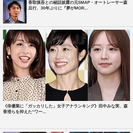
香取慎吾との秘話披露の元SMAP・オートレーサー森
且行、30年ぶりに『夢がMOR...
《俳優業に「ガッカリした」女子アナランキング》田中みな実、森
香澄らを抑えた“ワー...