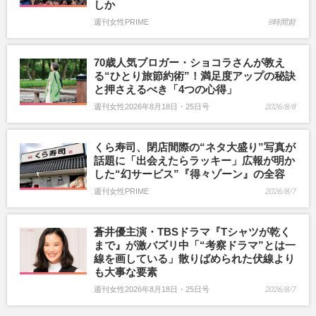
しか
週刊女性PRIME
8時間前
70歳人気ブロガー・ショコラさんが教え
る“ひとり旅節約術”！満足度アップの秘訣
と押さえるべき「4つの心得」
週刊女性2026年8月18日・25日号
2026/8/8
くら寿司、閉店間際の“ネタ大盛り”写真が
話題に「出会えたらラッキー」広報が明か
した“幻サービス”『得々ゾーン』の全容
週刊女性PRIME
2026/8/7
蒼井優主演・TBSドラマ『Tシャツが乾く
まで』が激バズリ中「“考察ドラマ”とは一
線を画している」散りばめられた伏線より
も大事な要素
週刊女性2026年8月18日・25日号
2026/8/7