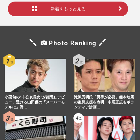
新着をもっと見る
Photo Ranking
小栗旬の“非公表長女”が顔隠しデビ
滝沢秀明氏「男手が必要」熊本地震
ュー、透ける山田優の「スーパーモ
の復興支援を表明、中居正広もボラ
デルに」野…
ンティア計画…