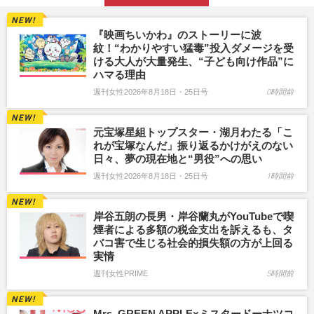
『映画ちいかわ』のストーリーに波
紋！“わかりやすい猛毒”投入ダメージを受
ける大人が大量発生、“子ども向け作品”に
ハマる理由
週刊女性2026年8月18日・25日号
0時間前
元宝塚星組トップスター・湖月わたる「こ
れが宝塚なんだ」振り返るかけがえのない
日々、夢の現在地と“男役”への思い
週刊女性2026年8月18日・25日号
1時間前
岸谷五朗の長男・岸谷蘭丸がYouTubeで喫
煙者による多額の税金支出を訴えるも、タ
バコ害で生じる社会的損失額の方が上回る
実情
週刊女性PRIME
5時間前
Mrs. GREEN APPLE×ミスタードーナツコ