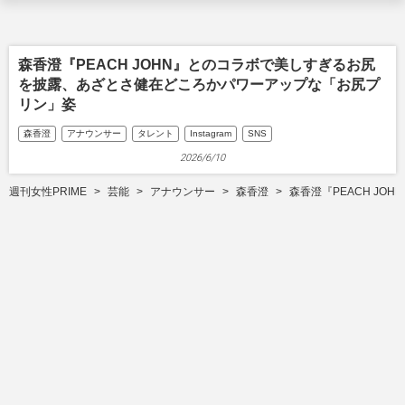
森香澄『PEACH JOHN』とのコラボで美しすぎるお尻
を披露、あざとさ健在どころかパワーアップな「お尻プ
リン」姿
森香澄
アナウンサー
タレント
Instagram
SNS
2026/6/10
週刊女性PRIME
芸能
アナウンサー
森香澄
森香澄『PEACH J