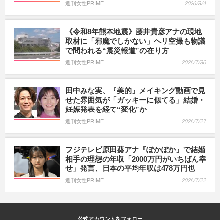
週刊女性PRIME
2026/8/4
《令和8年熊本地震》藤井貴彦アナの現地
取材に「邪魔でしかない」ヘリ空撮も物議
で問われる“震災報道”の在り方
週刊女性PRIME
2026/7/30
田中みな実、『美的』メイキング動画で見
せた雰囲気が「ガッキーに似てる」結婚・
妊娠発表を経て“変化”か
週刊女性PRIME
2026/7/27
フジテレビ原田葵アナ『ぽかぽか』で結婚
相手の理想の年収「2000万円がいちばん幸
せ」発言、日本の平均年収は478万円也
週刊女性PRIME
2026/7/22
公式アカウントをフォロー