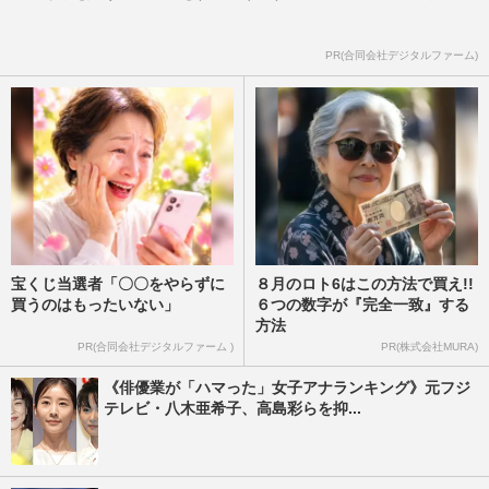
PR(合同会社デジタルファーム)
宝くじ当選者「〇〇をやらずに
８月のロト6はこの方法で買え!!
買うのはもったいない」
６つの数字が『完全一致』する
方法
PR(合同会社デジタルファーム )
PR(株式会社MURA)
《俳優業が「ハマった」女子アナランキング》元フジ
テレビ・八木亜希子、高島彩らを抑...