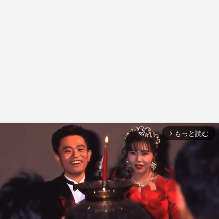
もっと読む
arrow_forward_ios