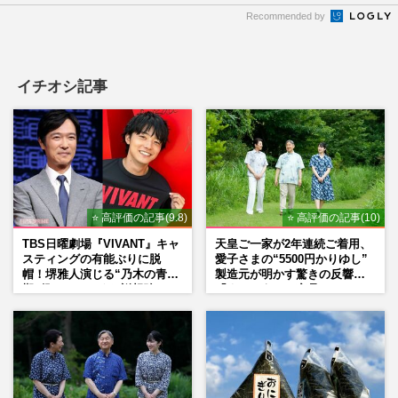
Recommended by
イチオシ記事
⭐ 高評価の記事(9.8)
⭐ 高評価の記事(10)
TBS日曜劇場『VIVANT』キャ
天皇ご一家が2年連続ご着用、
スティングの有能ぶりに脱
愛子さまの“5500円かりゆし”
帽！堺雅人演じる“乃木の青年
製造元が明かす驚きの反響
期”役は、そっくり説根強い
「まさかうちの商品とは…」
Mr.Children桜井和寿のバンド
マン長男・櫻井海音だった