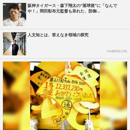
阪神タイガース・森下翔太の“落球後”に「なんで
や！」岡田彰布元監督も呆れた、防御...
人文知とは、答えなき領域の探究
PR(國學院大學)