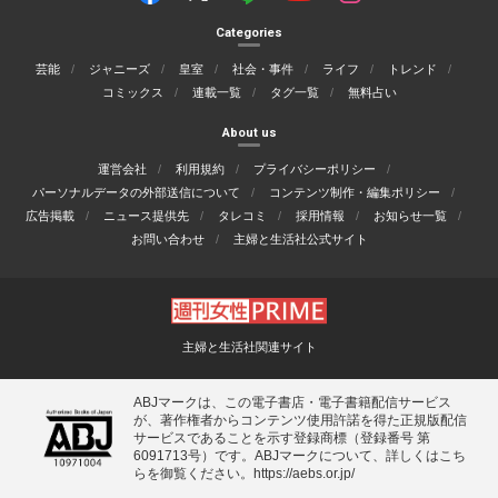
Categories
芸能
ジャニーズ
皇室
社会・事件
ライフ
トレンド
コミックス
連載一覧
タグ一覧
無料占い
About us
運営会社
利用規約
プライバシーポリシー
パーソナルデータの外部送信について
コンテンツ制作・編集ポリシー
広告掲載
ニュース提供先
タレコミ
採用情報
お知らせ一覧
お問い合わせ
主婦と生活社公式サイト
主婦と生活社関連サイト
ABJマークは、この電子書店・電子書籍配信サービス
が、著作権者からコンテンツ使用許諾を得た正規版配信
サービスであることを示す登録商標（登録番号 第
6091713号）です。ABJマークについて、詳しくはこち
らを御覧ください。
https://aebs.or.jp/