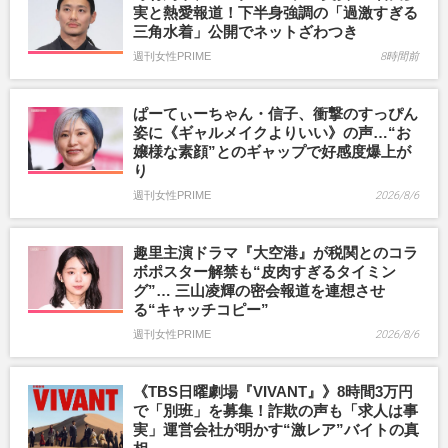
実と熱愛報道！下半身強調の「過激すぎる
三角水着」公開でネットざわつき
週刊女性PRIME
8時間前
ぱーてぃーちゃん・信子、衝撃のすっぴん
姿に《ギャルメイクよりいい》の声…“お
嬢様な素顔”とのギャップで好感度爆上が
り
週刊女性PRIME
2026/8/6
趣里主演ドラマ『大空港』が税関とのコラ
ボポスター解禁も“皮肉すぎるタイミン
グ”… 三山凌輝の密会報道を連想させ
る“キャッチコピー”
週刊女性PRIME
2026/8/6
《TBS日曜劇場『VIVANT』》8時間3万円
で「別班」を募集！詐欺の声も「求人は事
実」運営会社が明かす“激レア”バイトの真