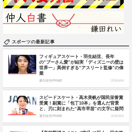
スポーツの最新記事
フィギュアスケート・羽生結弦、長年
の“プーさん愛”が結実「ディズニーの壁は
世界一」異例すぎる“アスリート監修”の偉
業
週刊女性PRIME
2026/8/6
スピードスケート・高木美帆が国民栄誉賞
受賞！副賞に「包丁10本」を選んだ背景
と、刃に刻まれた“高市早苗”の文字に疑問
週刊女性PRIME
2026/8/6