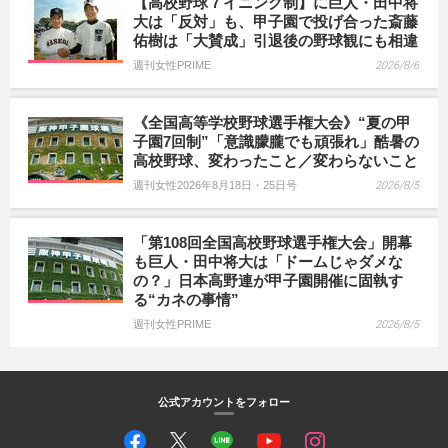
【高校野球７イニング制】に巨人・田中将
大は「反対」も、甲子園で投げ合った斎藤
佑樹は「大賛成」引退後の野球観にも相違
週刊女性PRIME
2026/8/6
《全国高等学校野球選手権大会》“夏の甲
子園7回制”「意識朦朧でも頑張れ」酷暑の
高校野球、変わったこと／変わらないこと
週刊女性2026年8月18日・25日号
2026/8/5
「第108回全国高校野球選手権大会」開幕
も巨人・田中将大は「ドームじゃダメな
の？」日本高野連が甲子園開催に固執す
る“カネの事情”
週刊女性PRIME
2026/8/5
公式アカウントをフォロー