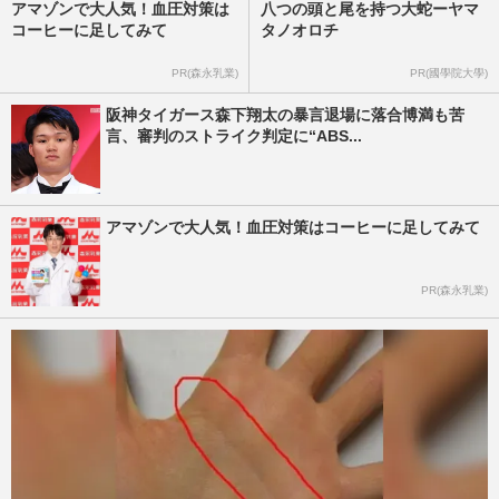
アマゾンで大人気！血圧対策は
八つの頭と尾を持つ大蛇ーヤマ
コーヒーに足してみて
タノオロチ
PR(森永乳業)
PR(國學院大學)
阪神タイガース森下翔太の暴言退場に落合博満も苦
言、審判のストライク判定に“ABS...
アマゾンで大人気！血圧対策はコーヒーに足してみて
PR(森永乳業)