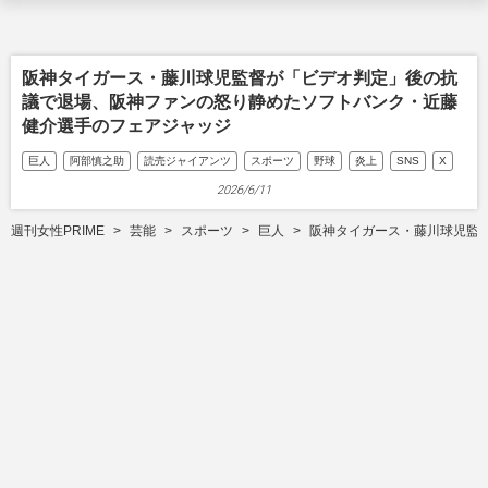
阪神タイガース・藤川球児監督が「ビデオ判定」後の抗
議で退場、阪神ファンの怒り静めたソフトバンク・近藤
健介選手のフェアジャッジ
巨人
阿部慎之助
読売ジャイアンツ
スポーツ
野球
炎上
SNS
X
2026/6/11
週刊女性PRIME
芸能
スポーツ
巨人
阪神タイガース・藤川球児監