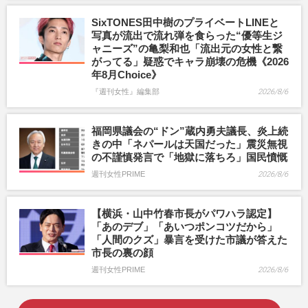
SixTONES田中樹のプライベートLINEと
写真が流出で流れ弾を食らった“優等生ジ
ャニーズ”の亀梨和也「流出元の女性と繋
がってる」疑惑でキャラ崩壊の危機《2026
年8月Choice》
『週刊女性』編集部
2026/8/6
福岡県議会の“ドン”蔵内勇夫議長、炎上続
きの中「ネパールは天国だった」震災無視
の不謹慎発言で「地獄に落ちろ」国民憤慨
週刊女性PRIME
2026/8/6
【横浜・山中竹春市長がパワハラ認定】
「あのデブ」「あいつポンコツだから」
「人間のクズ」暴言を受けた市議が答えた
市長の裏の顔
週刊女性PRIME
2026/8/6