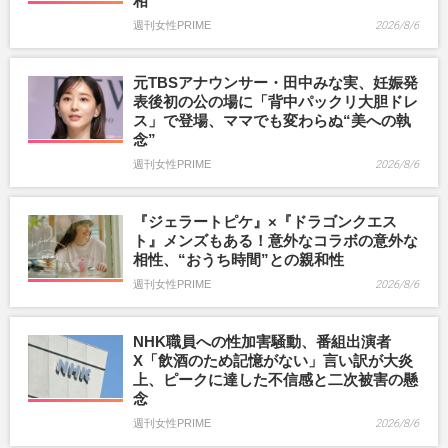
相
週刊女性PRIME
2026/8/6
元TBSアナウンサー・田中みな実、妊娠発
表後初の公の場に「背中パックリ大胆ドレ
ス」で登場、ママでも変わらぬ“美への執
念”
週刊女性PRIME
2026/8/6
『ジェラートピケ』×『ドラゴンクエス
ト』メンズもある！意外なコラボの意外な
相性、“おうち時間”との親和性
週刊女性PRIME
2026/8/6
NHK職員への性加害騒動、番組出演者
X「飲酒のため記憶がない」言い訳が大炎
上、ピークに達した不信感と二次被害の懸
念
週刊女性PRIME
2026/8/6