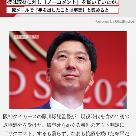
Powered by 
GliaStudios
M
u
t
e
阪神タイガースの藤川球児監督が、現役時代を含めて初の
退場処分を受けた。盗塁死をめぐる審判のアウト判定に
「リクエスト」するも覆らず、なおも抗議を続けた結果だ