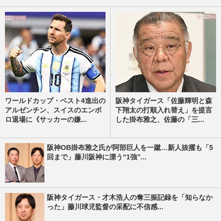
ワールドカップ・ベスト4進出の
阪神タイガース「佐藤輝明と森
アルゼンチン、スイスのエンボ
下翔太の打順入れ替え」を提言
ロ退場に《サッカーの嫌...
した掛布雅之、佐藤の「三...
阪神OB掛布雅之氏が阿部巨人を一蹴…新人抜擢も「5
回まで」藤川阪神に漂う“1強”...
阪神タイガース・才木浩人の奪三振記録を「知らなか
った」藤川球児監督の采配に不信感...