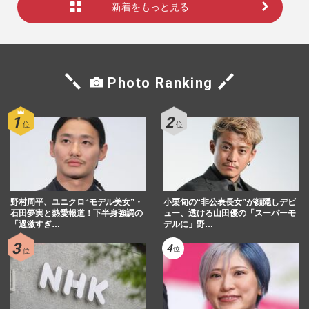
新着をもっと見る
Photo Ranking
野村周平、ユニクロ“モデル美女”・
小栗旬の“非公表長女”が顔隠しデビ
石田夢実と熱愛報道！下半身強調の
ュー、透ける山田優の「スーパーモ
「過激すぎ…
デルに」野…