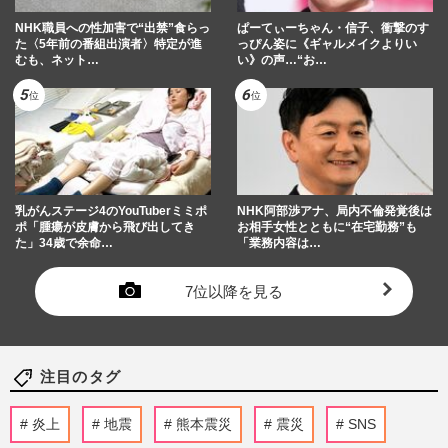
NHK職員への性加害で“出禁”食らっ
ぱーてぃーちゃん・信子、衝撃のす
た〈5年前の番組出演者〉特定が進
っぴん姿に《ギャルメイクよりい
むも、ネット…
い》の声…“お…
乳がんステージ4のYouTuberミミポ
NHK阿部渉アナ、局内不倫発覚後は
ポ「腫瘍が皮膚から飛び出してき
お相手女性とともに“在宅勤務”も
た」34歳で余命…
「業務内容は…
7位以降を見る
注目のタグ
炎上
地震
熊本震災
震災
SNS