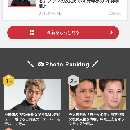
る」ファンの反応が示す野球界の“不祥事
慣れ”
週刊女性PRIME
2026/8/7
新着をもっと見る
Photo Ranking
小栗旬の“非公表長女”が顔隠しデビ
滝沢秀明氏「男手が必要」熊本地震
ュー、透ける山田優の「スーパーモ
の復興支援を表明、中居正広もボラ
デルに」野…
ンティア計画…