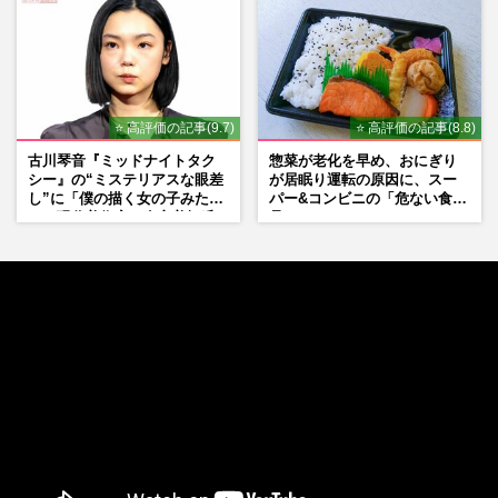
⭐ 高評価の記事(9.7)
⭐ 高評価の記事(8.8)
古川琴音『ミッドナイトタク
惣菜が老化を早め、おにぎり
シー』の“ミステリアスな眼差
が居眠り運転の原因に、スー
し”に「僕の描く女の子みた
パー&コンビニの「危ない食
い」現代美術家・奈良美智氏
品」
もSNSで“公認”