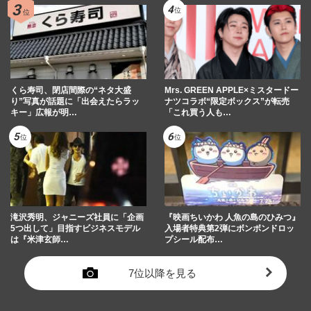
くら寿司、閉店間際の“ネタ大盛
Mrs. GREEN APPLE×ミスタードー
り”写真が話題に「出会えたらラッ
ナツコラボ“限定ボックス”が転売
キー」広報が明…
「これ買う人も…
滝沢秀明、ジャニーズ社員に「企画
『映画ちいかわ 人魚の島のひみつ』
5つ出して」目指すビジネスモデル
入場者特典第2弾にボンボンドロッ
は『米津玄師…
プシール配布…
7位以降を見る