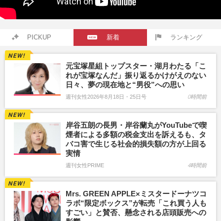
PICKUP
新着
ランキング
元宝塚星組トップスター・湖月わたる「こ
れが宝塚なんだ」振り返るかけがえのない
日々、夢の現在地と“男役”への思い
週刊女性2026年8月18日・25日号
0時間前
岸谷五朗の長男・岸谷蘭丸がYouTubeで喫
煙者による多額の税金支出を訴えるも、タ
バコ害で生じる社会的損失額の方が上回る
実情
週刊女性PRIME
4時間前
Mrs. GREEN APPLE×ミスタードーナツコ
ラボ“限定ボックス”が転売「これ買う人も
すごい」と賛否、懸念される店頭販売への