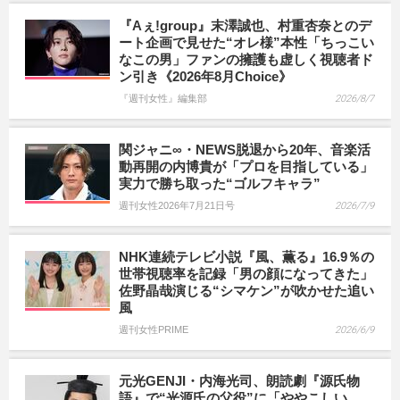
『Aぇ!group』末澤誠也、村重杏奈とのデ
ート企画で見せた“オレ様”本性「ちっこい
なこの男」ファンの擁護も虚しく視聴者ド
ン引き《2026年8月Choice》
『週刊女性』編集部
2026/8/7
関ジャニ∞・NEWS脱退から20年、音楽活
動再開の内博貴が「プロを目指している」
実力で勝ち取った“ゴルフキャラ”
週刊女性2026年7月21日号
2026/7/9
NHK連続テレビ小説『風、薫る』16.9％の
世帯視聴率を記録「男の顔になってきた」
佐野晶哉演じる“シマケン”が吹かせた追い
風
週刊女性PRIME
2026/6/9
元光GENJI・内海光司、朗読劇『源氏物
語』で“光源氏の父役”に「ややこしい