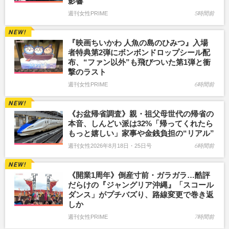
影響
週刊女性PRIME
5時間前
『映画ちいかわ 人魚の島のひみつ』入場
者特典第2弾にボンボンドロップシール配
布、“ファン以外”も飛びついた第1弾と衝
撃のラスト
週刊女性PRIME
6時間前
《お盆帰省調査》親・祖父母世代の帰省の
本音、しんどい派は32%「帰ってくれたら
もっと嬉しい」家事や金銭負担の“リアル”
週刊女性2026年8月18日・25日号
6時間前
《開業1周年》倒産寸前・ガラガラ…酷評
だらけの『ジャングリア沖縄』「スコール
ダンス」がプチバズり、路線変更で巻き返
しか
週刊女性PRIME
7時間前