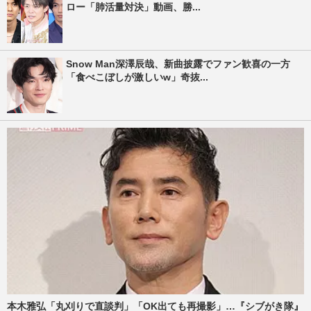
ロー「肺活量対決」動画、勝...
Snow Man深澤辰哉、新曲披露でファン歓喜の一方
「食べこぼしが激しいw」奇抜...
本木雅弘「丸刈りで直談判」「OK出ても再撮影」…『シブがき隊』