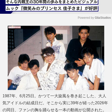
Powered by 
GliaStudios
M
u
t
e
1987年、6月25日。かつて一大旋風を巻き起こした、大人
気アイドルの結成日だ。そこから実に39年が経った2026年
の同日、ファンの胸を踊らせる一本の動画が公開された。