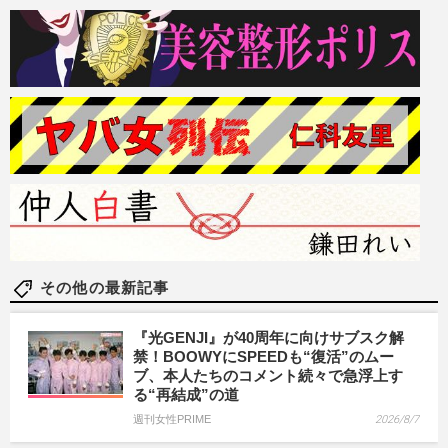
その他の最新記事
『光GENJI』が40周年に向けサブスク解
禁！BOOWYにSPEEDも“復活”のムー
ブ、本人たちのコメント続々で急浮上す
る“再結成”の道
週刊女性PRIME
2026/8/7