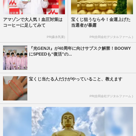
アマゾンで大人気！血圧対策は
宝くじ狙うなら今！金運上げた
コーヒーに足してみて
当選者が暴露
PR(森永乳業)
PR(合同会社デジタルファーム )
『光GENJI』が40周年に向けサブスク解禁！BOOWY
にSPEEDも“復活”の...
宝くじ当たる人だけがやっていること、教えます
PR(合同会社デジタルファーム )