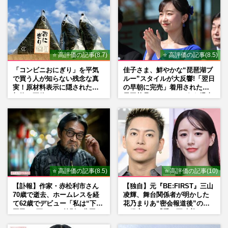
⭐ 高評価の記事(8.7)
⭐ 高評価の記事(8.5)
「コンビニおにぎり」を平気
佳子さま、鮮やかな“琵琶湖ブ
で買う人が知らない残念な真
ルー”スタイルが大反響!「翌日
実！原材料表示に隠された添
の早朝に完売」着用された地
加物の正体
元工芸品のイヤリングが“爆売
れ”
⭐ 高評価の記事(8.5)
⭐ 高評価の記事(10)
【訃報】作家・赤松利市さん
【独自】元『BE:FIRST』三山
70歳で逝去、ホームレスを経
凌輝、舞台関係者が明かした
て62歳でデビュー「私は“下級
花乃まりあ“密会報道後”の呆
国民”。死ぬまで差別と貧困を
れ発言と、『愛の不時着』の
書き続けます」壮絶人生
劇場が答えた共演舞台の行方