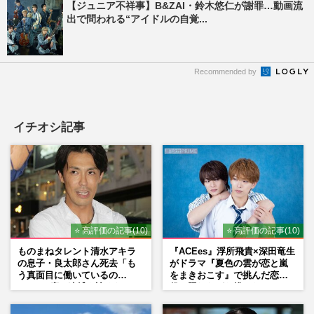
【ジュニア不祥事】B&ZAI・鈴木悠仁が謝罪…動画流
出で問われる“アイドルの自覚...
Recommended by
イチオシ記事
⭐ 高評価の記事(10)
⭐ 高評価の記事(10)
ものまねタレント清水アキラ
『ACEes』浮所飛貴×深田竜生
の息子・良太郎さん死去「も
がドラマ『夏色の雲が恋と嵐
う真面目に働いているの
をまきおこす』で挑んだ恋人
で」、2度の逮捕も諦めなかっ
役、照れながら挑んだキュン
た芸能界“波乱に満ちた37年”
シーン秘話