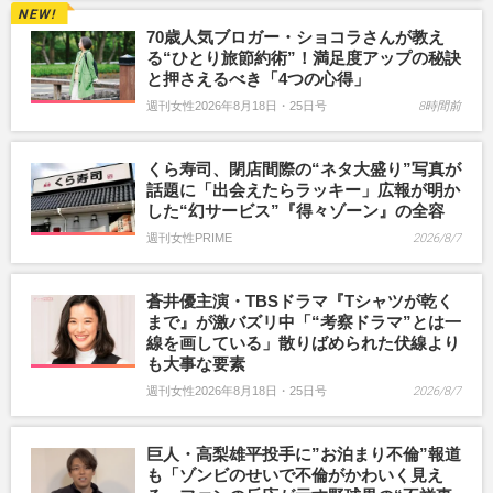
70歳人気ブロガー・ショコラさんが教え
る“ひとり旅節約術”！満足度アップの秘訣
と押さえるべき「4つの心得」
週刊女性2026年8月18日・25日号
8時間前
くら寿司、閉店間際の“ネタ大盛り”写真が
話題に「出会えたらラッキー」広報が明か
した“幻サービス”『得々ゾーン』の全容
週刊女性PRIME
2026/8/7
蒼井優主演・TBSドラマ『Tシャツが乾く
まで』が激バズリ中「“考察ドラマ”とは一
線を画している」散りばめられた伏線より
も大事な要素
週刊女性2026年8月18日・25日号
2026/8/7
巨人・高梨雄平投手に”お泊まり不倫”報道
も「ゾンビのせいで不倫がかわいく見え