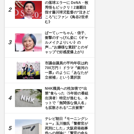
の落球エラーに DeNA・牧
秀悟もビックリ！2連覇目
指す藤川球児監督の“泣きど
ころ”にファン《鳥谷2世求
む》
ぱーてぃーちゃん・信子、
衝撃のすっぴん姿に《ギャ
ルメイクよりいい》の
声…“お嬢様な素顔”とのギ
ャップで好感度爆上がり
市議会議員の平均年収は約
700万円！ ドラマ『銀河の
一票』のように「あなたが
立候補」という選択肢
NHK職員への性加害で“出
禁”食らった〈5年前の番組
出演者〉特定が進むも、ネ
ットで「無関係な個人名」
も拡散される“二次被害”
テレビ朝日『モーニングシ
ョー』玉川徹氏「警察官が
死刑にした」大阪府発砲事
件への持論に「警官の命を