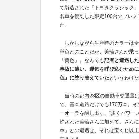
て製造された「トヨタクラシック」
名車を復刻した限定100台のプレ
た。
しかしながら生産時のカラーは全
単色とのことだが、美輪さんが乗っ
「黄色」。なんでも
記者と遭遇した
事故に遭い、運気を呼び込むために
色」に塗り替えていた
というわけだ
当時の都内23区の自動車交通量は1
で、基本道路だけでも170万本。
ーオーラを醸し出す、“歩くパワース
称された美輪さんに加えて、さらに
車」との遭遇は、それは宝くじ以上