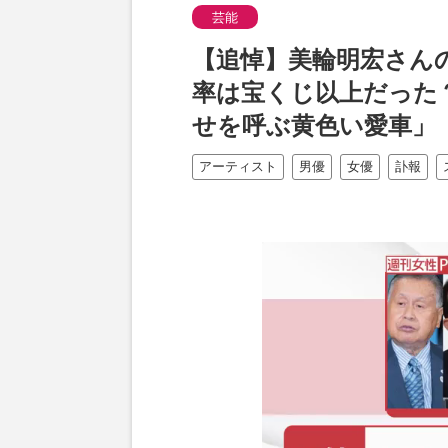
芸能
【追悼】美輪明宏さんの
率は宝くじ以上だった？
せを呼ぶ黄色い愛車」
アーティスト
男優
女優
訃報