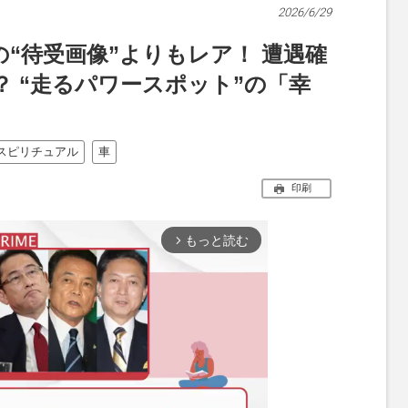
2026/6/29
“待受画像”よりもレア！ 遭遇確
 “走るパワースポット”の「幸
スピリチュアル
車
印刷
もっと読む
arrow_forward_ios