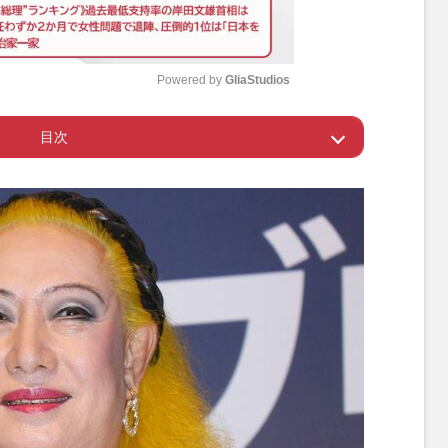
Powered by 
GliaStudios
目次
M
u
ーは「ブラック」だった
t
e