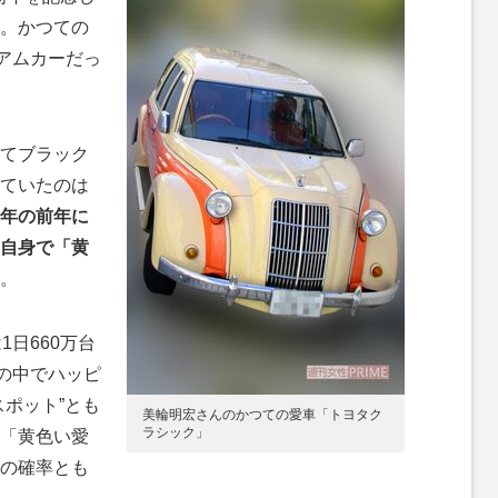
。かつての
ミアムカーだっ
てブラック
ていたのは
年の前年に
自身で「黄
。
日660万台
その中でハッピ
ポット”とも
美輪明宏さんのかつての愛車「トヨタク
ラシック」
「黄色い愛
の確率とも