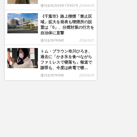
週刊女性2024年7月9日号
2024/6/25
《千葉市》路上喫煙「禁止区
域」拡大を発表も喫煙所の設
置は「0」、分煙対策の行方を
自治体に直撃
週刊女性PRIME
2026/5/27
トム・ブラウン布川ひろき、
過去に「かき氷を食べながら
ファミレスで寝落ち」報道で
謝罪も、今度は終電で寝…
週刊女性PRIME
2023/6/29