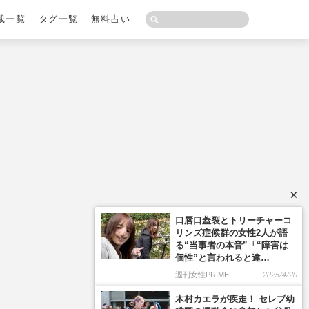
載一覧
タグ一覧
無料占い
×
口唇口蓋裂とトリーチャーコ
リンズ症候群の女性2人が語
る“当事者の本音”「“障害は
」
個性”と言われると違…
週刊女性PRIME
2025/4/20
木村カエラが疾走！ セレブ幼