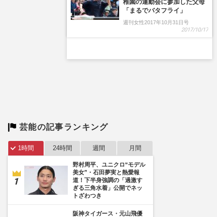
稚園の運動会に参加した父母
「まるでバタフライ」
週刊女性2017年10月31日号
2017/10/17
芸能の記事ランキング
1時間
24時間
週間
月間
野村周平、ユニクロ“モデル
美女”・石田夢実と熱愛報
道！下半身強調の「過激す
ぎる三角水着」公開でネッ
トざわつき
阪神タイガース・元山飛優