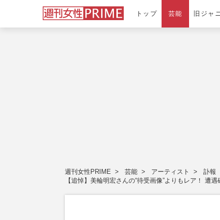
トップ
芸能
旧ジャ
週刊女性PRIME
芸能
アーティスト
訃報
【追悼】美輪明宏さんの“待受画像”よりもレア！ 遭遇