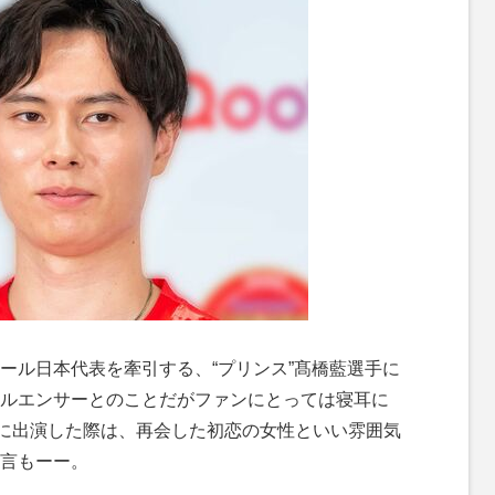
ール日本代表を牽引する、“プリンス”髙橋藍選手に
ルエンサーとのことだがファンにとっては寝耳に
』に出演した際は、再会した初恋の女性といい雰囲気
言もーー。