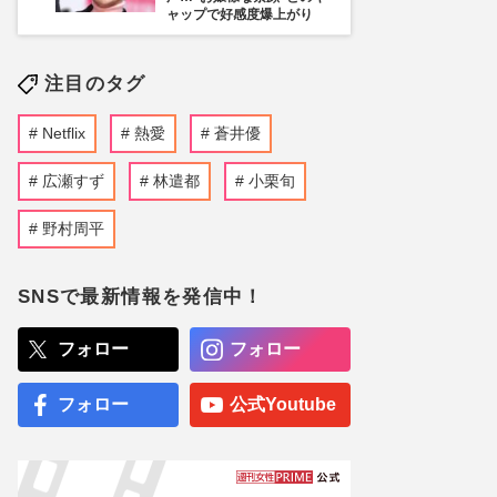
ャップで好感度爆上がり
注目のタグ
Netflix
熱愛
蒼井優
広瀬すず
林遣都
小栗旬
野村周平
SNSで最新情報を発信中！
フォロー
フォロー
フォロー
公式Youtube