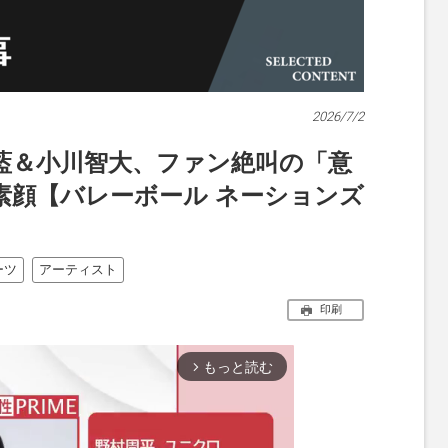
2026/7/2
藍＆小川智大、ファン絶叫の「意
素顔【バレーボール ネーションズ
ーツ
アーティスト
印刷
もっと読む
arrow_forward_ios