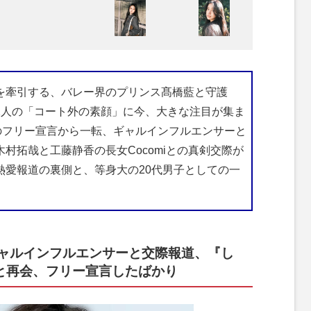
牽引する、バレー界のプリンス髙橋藍と守護
2人の「コート外の素顔」に今、大きな注目が集ま
のフリー宣言から一転、ギャルインフルエンサーと
村拓哉と工藤静香の長女Cocomiとの真剣交際が
熱愛報道の裏側と、等身大の20代男子としての一
ャルインフルエンサーと交際報道、『し
性と再会、フリー宣言したばかり