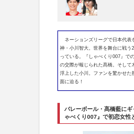
ネーションズリーグで日本代表を
神・小川智大。世界を舞台に戦う
っている。『しゃべくり007』で
の交際が報じられた髙橋。そして木
浮上した小川。ファンを驚かせた
面に迫る！
バレーボール・髙橋藍にギ
ゃべくり007』で初恋女