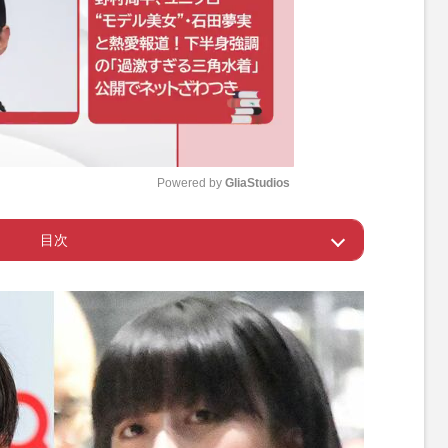
Powered by 
GliaStudios
目次
M
u
・髙橋藍にギャルインフルエンサーと交際報道、
t
7』で初恋女性と再会、フリー宣言したばかり
e
女・Cocomi、男子バレーボール日本代表選手と真
結局繋がるためか」違和感募る過去の振る舞い