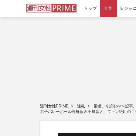
トップ
芸能
旧ジャ
週刊女性PRIME
連載
厳選、今読むべき記事
男子バレーボール髙橋藍＆小川智大、ファン絶叫の「意