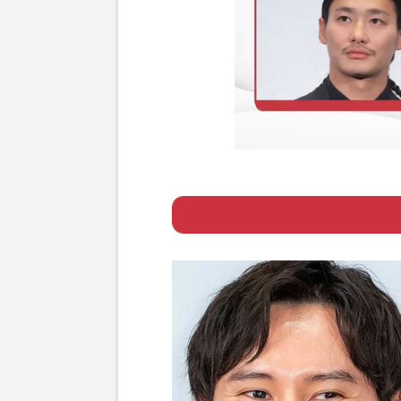
ー バレーボール
『しゃべくり00
Page 1
ー 木村拓哉の長
剣交際が発覚で「