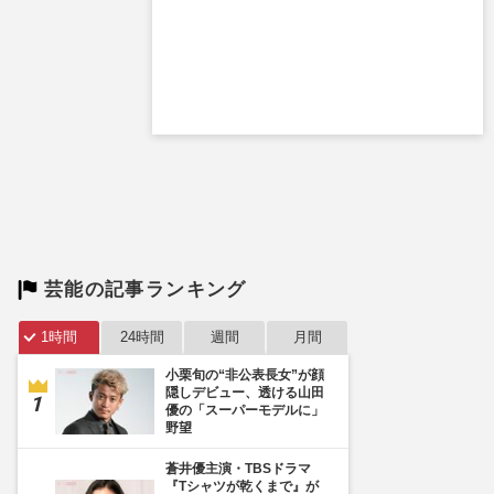
芸能の記事ランキング
1時間
24時間
週間
月間
小栗旬の“非公表長女”が顔
隠しデビュー、透ける山田
優の「スーパーモデルに」
野望
蒼井優主演・TBSドラマ
『Tシャツが乾くまで』が