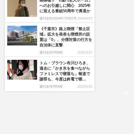
黒柳徹子「2億円老人ホーム」
へのお引越しに関心 2025年
に迎える番組50周年で勇退か
週刊女性2024年7月9日号
2024/6/25
《千葉市》路上喫煙「禁止区
域」拡大を発表も喫煙所の設
置は「0」、分煙対策の行方を
自治体に直撃
週刊女性PRIME
2026/5/27
トム・ブラウン布川ひろき、
過去に「かき氷を食べながら
ファミレスで寝落ち」報道で
謝罪も、今度は終電で寝…
週刊女性PRIME
2023/6/29