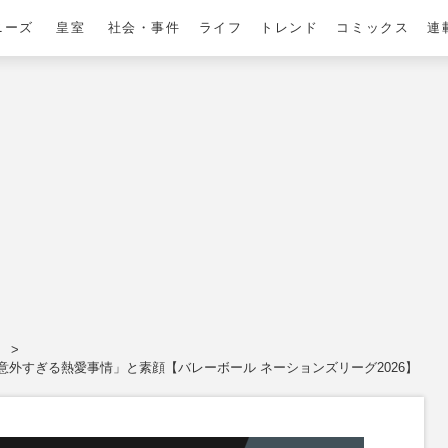
ニーズ
皇室
社会・事件
ライフ
トレンド
コミックス
連
。
外すぎる熱愛事情」と素顔【バレーボール ネーションズリーグ2026】