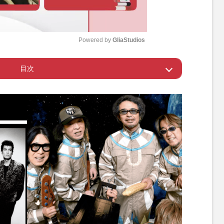
Powered by 
GliaStudios
目次
M
u
』再結成期待の裏でライブアルバム発売
t
e
たUNICORNは還暦ライブ