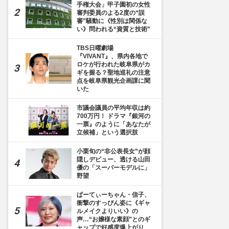
手権大会」甲子園初の女性
審判委員のよる2度の“誤
審”騒動に《性別は関係な
い》問われる“資質と技術”
TBS日曜劇場
『VIVANT』、県内各地で
ロケが行われた岐阜県がカ
ギを握る？聖地巡礼の注意
点を岐阜県観光企画課に聞
いた
市議会議員の平均年収は約
700万円！ ドラマ『銀河の
一票』のように「あなたが
立候補」という選択肢
小栗旬の“非公表長女”が顔
隠しデビュー、透ける山田
優の「スーパーモデルに」
野望
ぱーてぃーちゃん・信子、
衝撃のすっぴん姿に《ギャ
ルメイクよりいい》の
声…“お嬢様な素顔”とのギ
ャップで好感度爆上がり