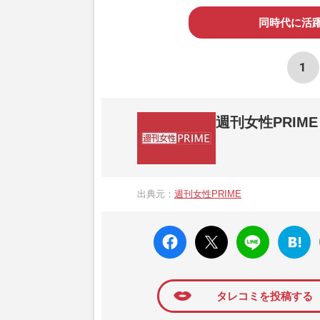
同時代に活躍
1
週刊女性PRIME
『週刊女性PRIME（シュージョプライム）
営する日本のニュースサイトです。『週刊女
出典元：
週刊女性PRIME
か、女性週刊誌『週刊女性』の誌面に掲載
高い題材の記事を、WEB向けにリライトし
faceboo
X ポス
LINE
はてな
k いい
ト
ブック
ね
マーク
に追加
タレコミを投稿する