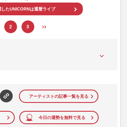
したUNICORNは還暦ライブ
2
3
』は、2015年（平成27年）1月に開設された主婦と生活社が運
性PRIME』編集者が担当する連載陣の執筆記事を配信するほ
された記事から、インターネット利用者層にとって特に関心の
て配信しています！
アーティストの記事一覧を見る
今日の運勢を無料で見る