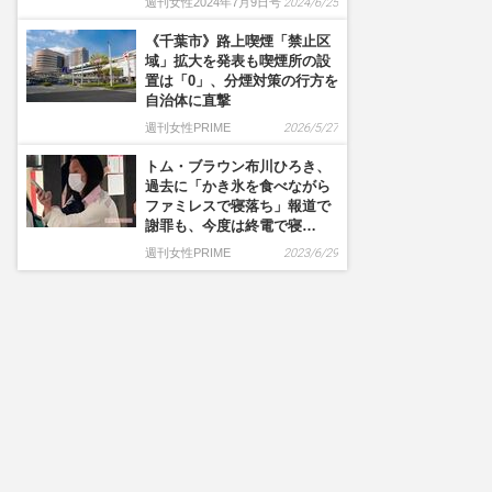
週刊女性2024年7月9日号
2024/6/25
《千葉市》路上喫煙「禁止区
域」拡大を発表も喫煙所の設
置は「0」、分煙対策の行方を
自治体に直撃
週刊女性PRIME
2026/5/27
トム・ブラウン布川ひろき、
過去に「かき氷を食べながら
ファミレスで寝落ち」報道で
謝罪も、今度は終電で寝…
週刊女性PRIME
2023/6/29