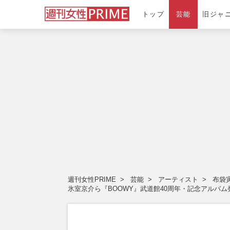
トップ
芸能
旧ジャ
週刊女性PRIME
芸能
アーティスト
布袋
氷室京介ら『BOOWY』武道館40周年・記念アルバム