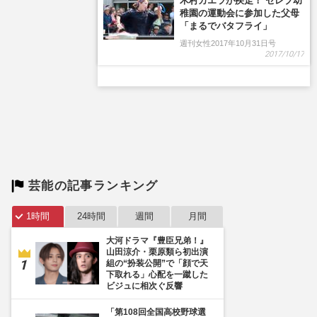
芸能の記事ランキング
1時間
24時間
週間
月間
大河ドラマ『豊臣兄弟！』
山田涼介・栗原類ら初出演
組の“扮装公開”で「顔で天
下取れる」心配を一蹴した
ビジュに相次ぐ反響
「第108回全国高校野球選