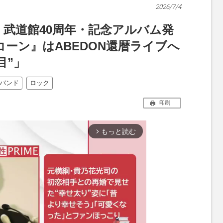
2026/7/4
』武道館40周年・記念アルバム発
ーン』はABEDON還暦ライブへ
目”」
バンド
ロック
印刷
もっと読む
arrow_forward_ios