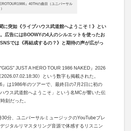
AHEROTOUR1986』40THの曲目（ユニバーサル
り）
新聞に突如《ライブハウス武道館へようこそ！》とい
。広告にはBOOWYの4人のシルエットを使ったお
SNSでは《再結成するの？》と期待の声が広がっ
JUST A HERO TOUR 1986 NAKED』2026
と《2026.07.02.18:30》という数字も掲載された。
UR 1986』は1986年のツアーで、最終日の7月2日に初の
ハウス武道館へようこそ」という名MCが響いた伝
開演時刻だった。
30分、ユニバーサルミュージックのYouTubeプレ
デジタルリマスタリング音源で体感するリスニン