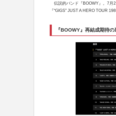
伝説的バンド『BOOWY』。7月
『“GIGS” JUST A HERO T
『BOOWY』再結成期待