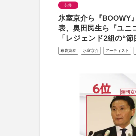
芸能
氷室京介ら『BOOWY
表、奥田民生ら『ユニコ
「レジェンド2組の“節
布袋寅泰
氷室京介
アーティスト