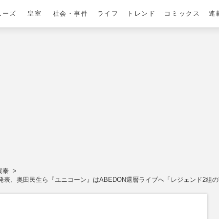
ニーズ
皇室
社会・事件
ライフ
トレンド
コミックス
連
寅泰
発表、奥田民生ら『ユニコーン』はABEDON還暦ライブへ「レジェンド2組の“