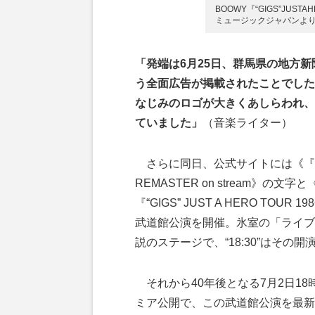
BOOWY『“GIGS”JUST
ミュージックジャパンよ
「発端は6月25日、群馬県の地方
う全面広告が掲載されたことでした
なじみのロゴが大きくあしらわれ、
ていました」
（音楽ライター）
さらに同日、公式サイトには《『“GIGS” 
REMASTER on stream》の文字
『“GIGS” JUST A HERO TO
武道館公演を開催。氷室の「ライブ
説のステージで、“18:30”はその
それから40年後となる7月2日18時
ミア公開で、この武道館公演を最新