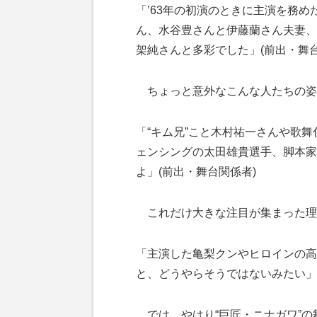
「’63年の初演のときに主演を務
ん、水谷豊さんと伊藤蘭さん夫妻、
架純さんと多彩でした」(前出・舞台
ちょっと意外なこんな人たちの姿
「“キム兄”こと木村祐一さんや歌舞
ェンシングの太田雄貴選手、脚本家
よ」(前出・舞台関係者)
これだけ大きな注目が集まった理
「主演した亀梨クンやヒロインの高
と、どうやらそうではないみたい」
では、やはり“巨匠・ニナガワ”の