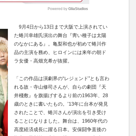
Powered by 
GliaStudios
M
9月4日から13日まで大阪で上演されてい
u
た蜷川幸雄氏演出の舞台『靑い種子は太陽
t
のなかにある』。亀梨和也が初めて蜷川作
e
品の主演を務め、ヒロインには来年の朝ド
ラ女優・高畑充希が抜擢。
「この作品は演劇界の“レジェンド”とも言わ
れる故・寺山修司さんが、自らの劇団『天
井棧敷』を旗揚げするより前の1963年、28
歳のときに書いたもの。’13年に台本が発見
されたことで、蜷川さんが演出を引き受け
ることになりました。舞台は、1960年代の
高度経済成長に躍る日本。安保闘争直後の