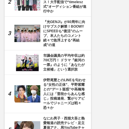
ス！大手配信で“timelesz
式”オーディション番組が進
行中か
『光GENJI』が40周年に向
けサブスク解禁！BOOWY
にSPEEDも“復活”のムー
ブ、本人たちのコメント
続々で急浮上する“再結
成”の道
市議会議員の平均年収は約
700万円！ ドラマ『銀河の
一票』のように「あなたが
立候補」という選択肢
伊野尾慧とのLINEを匂わせ
る“女性の正体”、平野紫耀
との“デート疑惑”や高橋海
人には「普段からあんな感
じ」投稿連発、繋がりアピ
ールでジャニーズは戦々
恐々か
なにわ男子・西畑大吾と熱
愛報道の読売テレビ・足立
夏保アナ、局YouTubeチャ