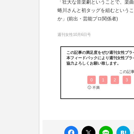
「壮大な音楽劇ということで、楽曲
蜷川さんと初タッグを組むというこ
か」(前出・芸能プロ関係者)
週刊女性10月6日号
この記事の満足度をぜひ週刊女性プラ
本フィードバックにより週刊女性プラ
協力よろしくお願い致します。
この記
0
1
2
3
🙁
不満
faceboo
X ポス
LINE
はてな
k いい
ト
ブック