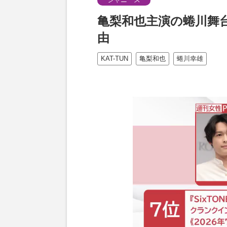
亀梨和也主演の蜷川舞
由
KAT-TUN
亀梨和也
蜷川幸雄