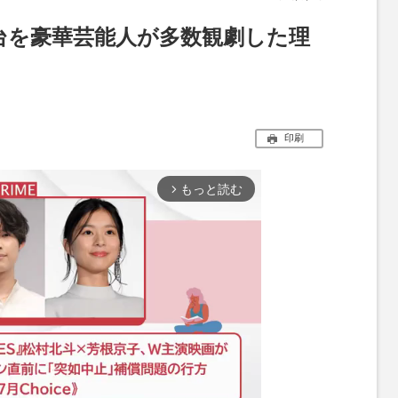
台を豪華芸能人が多数観劇した理
印刷
もっと読む
arrow_forward_ios