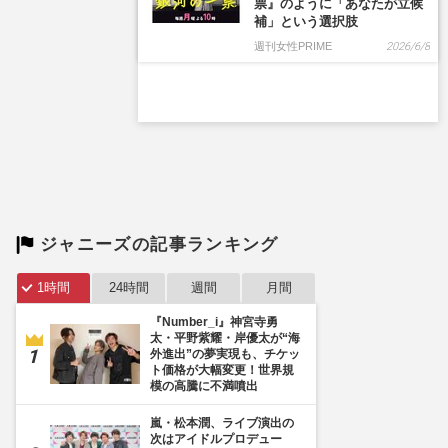
票』のように「あなたが立候
補」という選択肢
週刊女性PRIME
2026/6/8
ジャニーズの記事ランキング
1時間
24時間
週間
月間
『Number_i』神宮寺勇
太・平野紫耀・岸優太が“海
外進出”の夢実現も、チケッ
ト価格が大幅変更！世界規
模の高騰に不満噴出
嵐・松本潤、ライブ演出の
次はアイドルプロデュー