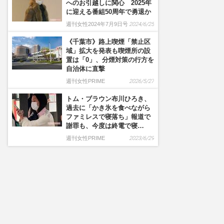
へのお引越しに関心 2025年
に迎える番組50周年で勇退か
週刊女性2024年7月9日号
2024/6/25
《千葉市》路上喫煙「禁止区
域」拡大を発表も喫煙所の設
置は「0」、分煙対策の行方を
自治体に直撃
週刊女性PRIME
2026/5/27
トム・ブラウン布川ひろき、
過去に「かき氷を食べながら
ファミレスで寝落ち」報道で
謝罪も、今度は終電で寝…
週刊女性PRIME
2023/6/29