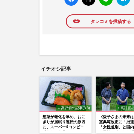
ね
マーク
に追加
タレコミを投稿する
イチオシ記事
⭐ 高評価の記事(8.8)
⭐ 高評価の
惣菜が老化を早め、おに
《愛子さまの未来は
ぎりが居眠り運転の原因
室典範改正に「拙速
に、スーパー&コンビニの
「女性差別」と国内
「危ない食品」
ら異論…残された「