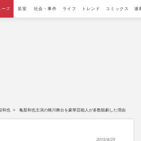
ニーズ
皇室
社会・事件
ライフ
トレンド
コミックス
連
梨和也
亀梨和也主演の蜷川舞台を豪華芸能人が多数観劇した理由
2015/9/23