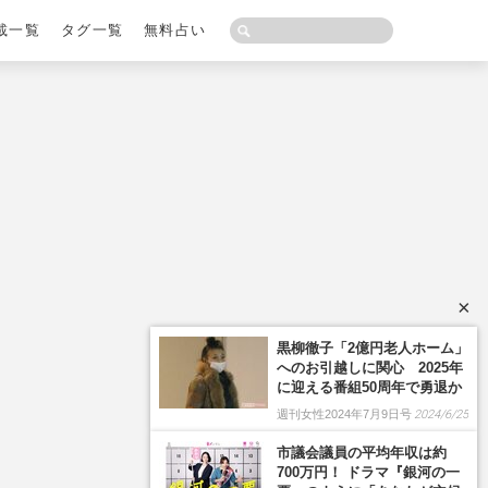
載一覧
タグ一覧
無料占い
×
黒柳徹子「2億円老人ホーム」
へのお引越しに関心 2025年
に迎える番組50周年で勇退か
週刊女性2024年7月9日号
2024/6/25
市議会議員の平均年収は約
700万円！ ドラマ『銀河の一