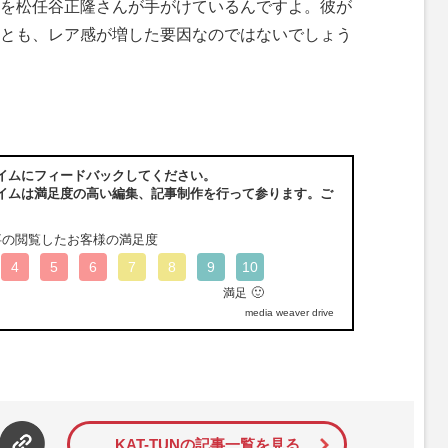
を松任谷正隆さんが手がけているんですよ。彼が
とも、レア感が増した要因なのではないでしょう
イムにフィードバックしてください。
イムは満足度の高い編集、記事制作を行って参ります。ご
事の閲覧したお客様の満足度
4
5
6
7
8
9
10
🙂
満足
media weaver drive
KAT-TUNの記事一覧を見る