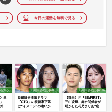
今日の運勢を無料で見る
記事(9)
⭐ 高評価の記事(8.5)
⭐ 高評価の記事(10)
》皇
反町隆史主演ドラマ
【独自】元『BE:FIRST』
」
『GTO』の視聴率下落
三山凌輝、舞台関係者が
外か
は“イメージ”の違いか
明かした花乃まりあ“密会
再改
「あんまりGTO感がな
報道後”の呆れ発言と、