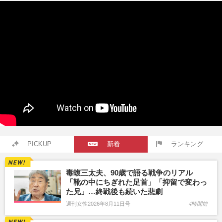
PICKUP
新着
ランキング
毒蝮三太夫、90歳で語る戦争のリアル
「靴の中にちぎれた足首」「抑留で変わっ
た兄」…終戦後も続いた悲劇
週刊女性2026年8月11日号
4時間前