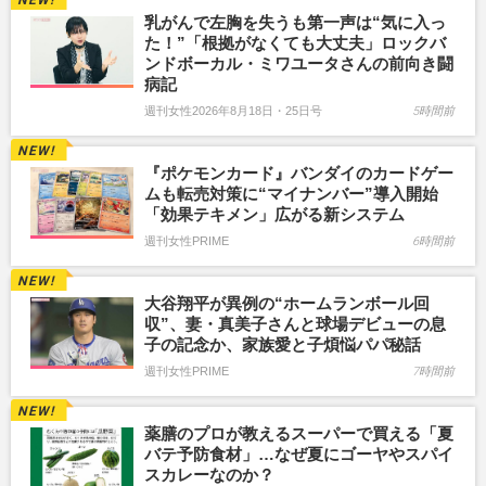
乳がんで左胸を失うも第一声は“気に入っ
た！”「根拠がなくても大丈夫」ロックバ
ンドボーカル・ミワユータさんの前向き闘
病記
週刊女性2026年8月18日・25日号
5時間前
『ポケモンカード』バンダイのカードゲー
ムも転売対策に“マイナンバー”導入開始
「効果テキメン」広がる新システム
週刊女性PRIME
6時間前
大谷翔平が異例の“ホームランボール回
収”、妻・真美子さんと球場デビューの息
子の記念か、家族愛と子煩悩パパ秘話
週刊女性PRIME
7時間前
薬膳のプロが教えるスーパーで買える「夏
バテ予防食材」…なぜ夏にゴーヤやスパイ
スカレーなのか？