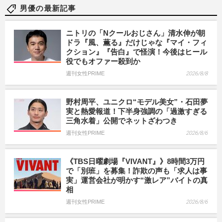
男優の最新記事
ニトリの「Nクールおじさん」清水伸が朝
ドラ『風、薫る』だけじゃな『マイ・フィ
クション』『告白』で怪演！今後はヒール
役でもオファー殺到か
週刊女性PRIME
2026/8/8
野村周平、ユニクロ“モデル美女”・石田夢
実と熱愛報道！下半身強調の「過激すぎる
三角水着」公開でネットざわつき
週刊女性PRIME
2026/8/6
《TBS日曜劇場『VIVANT』》8時間3万円
で「別班」を募集！詐欺の声も「求人は事
実」運営会社が明かす“激レア”バイトの真
相
週刊女性PRIME
2026/8/6