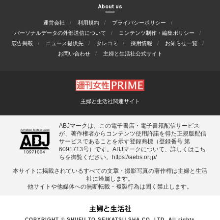
About us
運営会社
利用規約
プライバシーポリシー
パーソナルデータの外部送信について
コンテンツ制作・編集ポリシー
広告掲載
ニュース提供先
タレコミ
採用情報
お知らせ一覧
お問い合わせ
主婦と生活社公式サイト
主婦と生活社関連サイト
ABJマークは、この電子書店・電子書籍配信サービス
が、著作権者からコンテンツ使用許諾を得た正規版配信
サービスであることを示す登録商標（登録番号 第
6091713号）です。ABJマークについて、詳しくはこち
らを御覧ください。
https://aebs.or.jp/
本サイトに掲載されているすべての⽂章・撮影写真の著作権は主婦と⽣活
社に帰属します。
他サイトや他媒体への無断転載・複製⾏為は固く禁⽌します。
COPYRIGHT © SHUFU TO SEIKATSU SHA CO.,LTD. All rights