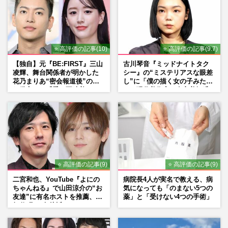
⭐ 高評価の記事(10)
⭐ 高評価の記事(9.7)
【独自】元『BE:FIRST』三山
古川琴音『ミッドナイトタク
凌輝、舞台関係者が明かした
シー』の“ミステリアスな眼差
花乃まりあ“密会報道後”の呆
し”に「僕の描く女の子みた
れ発言と、『愛の不時着』の
い」現代美術家・奈良美智氏
劇場が答えた共演舞台の行方
もSNSで“公認”
⭐ 高評価の記事(9)
⭐ 高評価の記事(9)
二宮和也、YouTube『よにの
病院長4人が実名で教える、病
ちゃんねる』で山田涼介の“お
気になっても「のまない5つの
友達”に有名ホストを推薦、歌
薬」と「受けない4つの手術」
舞伎町に“急接近”でファン
「関わらないで！」