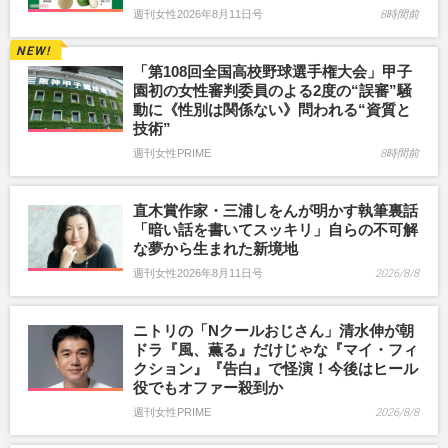
週刊女性2026年8月11日号
8時間前
「第108回全国高校野球選手権大会」甲子
園初の女性審判委員のよる2度の“誤審”騒
動に《性別は関係ない》問われる“資質と
技術”
週刊女性PRIME
8時間前
直木賞作家・三浦しをんが明かす執筆裏話
「暗い話を書いてスッキリ」自らの不可解
な夢から生まれた新境地
週刊女性2026年8月11日号
2026/8/8
ニトリの「Nクールおじさん」清水伸が朝
ドラ『風、薫る』だけじゃな『マイ・フィ
クション』『告白』で怪演！今後はヒール
役でもオファー殺到か
週刊女性PRIME
2026/8/8