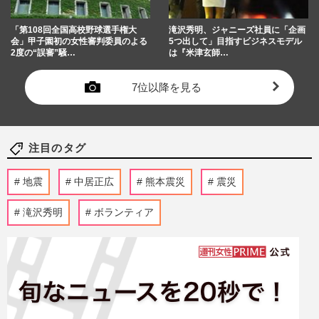
「第108回全国高校野球選手権大
滝沢秀明、ジャニーズ社員に「企画
会」甲子園初の女性審判委員のよる
5つ出して」目指すビジネスモデル
2度の“誤審”騒…
は『米津玄師…
7位以降を見る
注目のタグ
地震
中居正広
熊本震災
震災
滝沢秀明
ボランティア