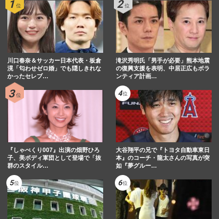
川口春奈＆サッカー日本代表・板倉
滝沢秀明氏「男手が必要」熊本地震
滉「匂わせゼロ婚」でも隠しきれな
の復興支援を表明、中居正広もボラ
かったセレブ…
ンティア計画…
『しゃべくり007』出演の畑野ひろ
大谷翔平の兄で『トヨタ自動車東日
子、美ボディ軍団として登場で「抜
本』のコーチ・龍太さんの写真が突
群のスタイル…
如『夢グルー…