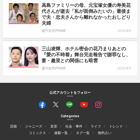
高島ファミリーの母、元宝塚女優の寿美花
代さんが逝去「私が面倒みたいの」最後ま
で夫・忠夫さんから離れなかったおしどり
夫婦
週刊女性PRIME
2026/8/6
三山凌輝、ホテル密会の花乃まりあとの
『愛の不時着』舞台完走報告で謝罪なし、
妻・趣里との関係にも暗雲
週刊女性PRIME
2026/8/5
公式アカウントをフォロー
Categories
芸能
ジャニーズ
皇室
社会・事件
ライフ
トレンド
コミックス
連載一覧
タグ一覧
無料占い