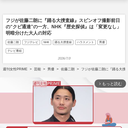
フジが佐藤二朗に『踊る大捜査線』スピンオフ撮影前日
の“クビ通達”の一方、NHK『歴史探偵』は「変更なし」
明暗分けた大人の対応
佐藤二朗
フジテレビ
NHK
踊る大捜査線
ハラスメント
男優
テレビ番組
2026/7/3
週刊女性PRIME
芸能
男優
佐藤二朗
フジが佐藤二朗に『踊る大捜査
もっと読む
arrow_forward_ios