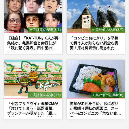
⭐ 高評価の記事(8.7)
⭐ 高評価の記事(8.7)
【独自】『KAT-TUN』6人が再
「コンビニおにぎり」を平気
集結か、亀梨和也と赤西仁が
で買う人が知らない残念な真
「秋に驚く発表」田中聖の刑
実！原材料表示に隠された添
期満了と重なる“匂わせ”では
加物の正体
ない理由
⭐ 高評価の記事(9.5)
⭐ 高評価の記事(8.8)
『ゼスプリキウイ』母猫CMが
惣菜が老化を早め、おにぎり
「泣けてしまう」話題沸騰、
が居眠り運転の原因に、スー
プランナーが明かした「親に
パー&コンビニの「危ない食
連絡したくなる」制作秘話
品」