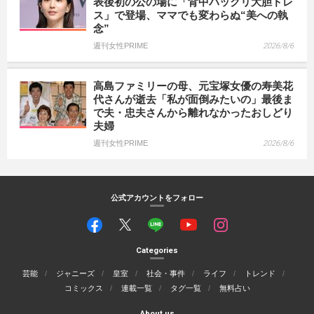
表後初の公の場に「背中パックリ大胆ドレ
ス」で登場、ママでも変わらぬ“美への執
念”
週刊女性PRIME
2026/8/6
高島ファミリーの母、元宝塚女優の寿美花
代さんが逝去「私が面倒みたいの」最後ま
で夫・忠夫さんから離れなかったおしどり
夫婦
週刊女性PRIME
2026/8/6
公式アカウントをフォロー
Categories
芸能
ジャニーズ
皇室
社会・事件
ライフ
トレンド
コミックス
連載一覧
タグ一覧
無料占い
About us