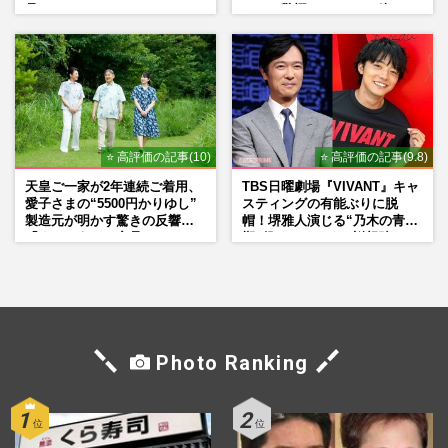
品」
ァンも驚愕した“ちょけ姿”
⭐ 高評価の記事(10)
⭐ 高評価の記事(9.8)
天皇ご一家が2年連続ご着用、
TBS日曜劇場『VIVANT』キャ
愛子さまの“5500円かりゆし”
スティングの有能ぶりに脱
製造元が明かす驚きの反響
帽！堺雅人演じる“乃木の青年
「まさかうちの商品とは…」
期”役は、そっくり説根強い
Mr.Children桜井和寿のバンド
マン長男・櫻井海音だった
Photo Ranking