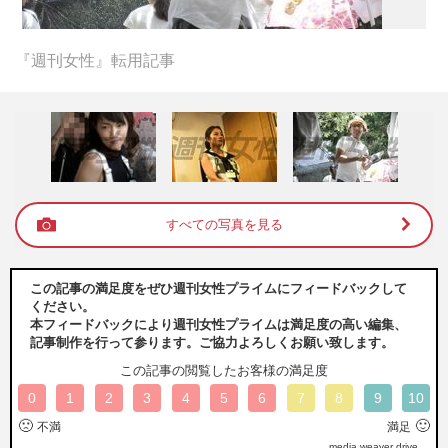
『週刊女性』転用記事
すべての写真を見る
この記事の満足度をぜひ週刊女性プライムにフィードバックして
ください。
本フィードバックにより週刊女性プライムは満足度の高い編集、
記事制作を行って参ります。ご協力よろしくお願い致します。
この記事の閲覧したお客様の満足度
0
1
2
3
4
5
6
7
8
9
10
🙁
🙂
不満
満足
media weaver drive