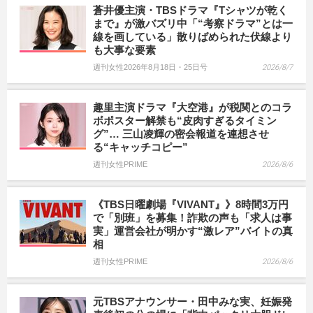
蒼井優主演・TBSドラマ『Tシャツが乾く
まで』が激バズリ中「“考察ドラマ”とは一
線を画している」散りばめられた伏線より
も大事な要素
週刊女性2026年8月18日・25日号
2026/8/7
趣里主演ドラマ『大空港』が税関とのコラ
ボポスター解禁も“皮肉すぎるタイミン
グ”… 三山凌輝の密会報道を連想させ
る“キャッチコピー”
週刊女性PRIME
2026/8/6
《TBS日曜劇場『VIVANT』》8時間3万円
で「別班」を募集！詐欺の声も「求人は事
実」運営会社が明かす“激レア”バイトの真
相
週刊女性PRIME
2026/8/6
元TBSアナウンサー・田中みな実、妊娠発