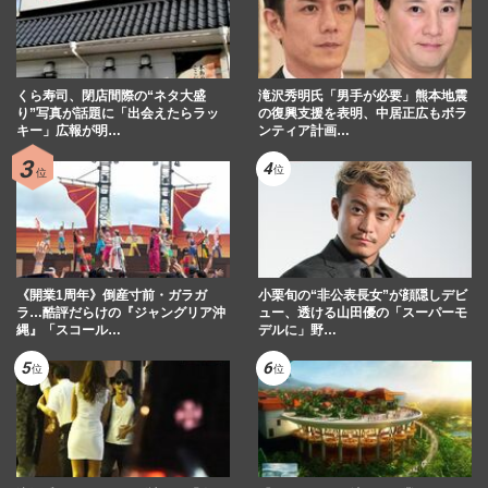
くら寿司、閉店間際の“ネタ大盛
滝沢秀明氏「男手が必要」熊本地震
り”写真が話題に「出会えたらラッ
の復興支援を表明、中居正広もボラ
キー」広報が明…
ンティア計画…
《開業1周年》倒産寸前・ガラガ
小栗旬の“非公表長女”が顔隠しデビ
ラ…酷評だらけの『ジャングリア沖
ュー、透ける山田優の「スーパーモ
縄』「スコール…
デルに」野…