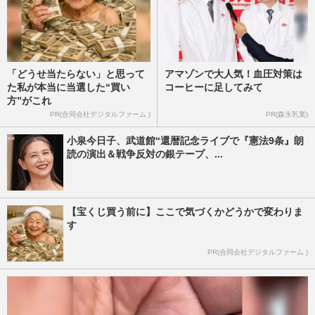
「どうせ当たらない」と思って
アマゾンで大人気！血圧対策は
た私が本当に当選した“買い
コーヒーに足してみて
方”がこれ
PR(合同会社デジタルファーム )
PR(森永乳業)
小泉今日子、武道館“還暦記念ライブで『憲法9条』朗
読の演出＆戦争反対の銀テープ、...
【宝くじ買う前に】ここで気づくかどうかで変わりま
す
PR(合同会社デジタルファーム )