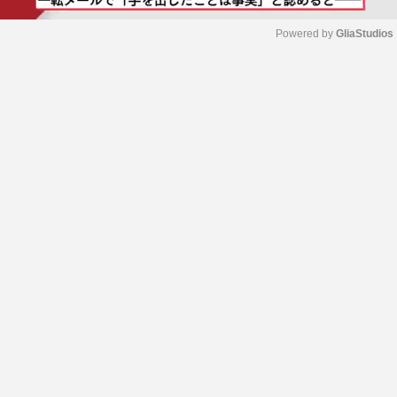
Powered by 
GliaStudios
M
u
t
e