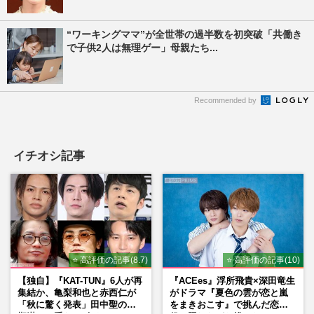
“ワーキングママ”が全世帯の過半数を初突破「共働き
で子供2人は無理ゲー」母親たち...
Recommended by
イチオシ記事
⭐ 高評価の記事(8.7)
⭐ 高評価の記事(10)
【独自】『KAT-TUN』6人が再
『ACEes』浮所飛貴×深田竜生
集結か、亀梨和也と赤西仁が
がドラマ『夏色の雲が恋と嵐
「秋に驚く発表」田中聖の刑
をまきおこす』で挑んだ恋人