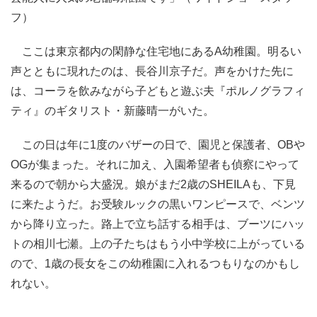
フ）
ここは東京都内の閑静な住宅地にあるA幼稚園。明るい
声とともに現れたのは、長谷川京子だ。声をかけた先に
は、コーラを飲みながら子どもと遊ぶ夫『ポルノグラフィ
ティ』のギタリスト・新藤晴一がいた。
この日は年に1度のバザーの日で、園児と保護者、OBや
OGが集まった。それに加え、入園希望者も偵察にやって
来るので朝から大盛況。娘がまだ2歳のSHEILAも、下見
に来たようだ。お受験ルックの黒いワンピースで、ベンツ
から降り立った。路上で立ち話する相手は、ブーツにハッ
トの相川七瀬。上の子たちはもう小中学校に上がっている
ので、1歳の長女をこの幼稚園に入れるつもりなのかもし
れない。