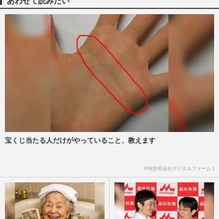
あわせて読みたい
「ゆらぎある唇」唇の“トレ…
週刊女性PRIME
2025/8/11
長谷川京子、ミニ丈にルーズソックスの最
新近影が「アラフィフでこれは最強」美し
すぎる私服ショットに大反…
週刊女性PRIME
2025/6/21
長谷川京子46歳の美しすぎる“ほうれい線
ゼロ”衝撃すっぴん姿が波紋「全くシワが
ないのが逆に怖い」
週刊女性PRIME
2025/3/26
宝くじ当たる人だけがやっていること、教えます
長谷川京子が『酒のツマミになる話』で吐
PR(合同会社デジタルファーム )
露した“加齢の苦悩”に総ツッコミ、46歳の
美魔女キャラがもはやネ…
週刊女性PRIME
2025/2/11