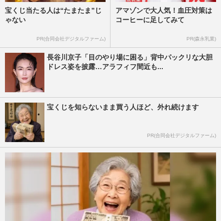
宝くじ当たる人は“たまたま”じ
アマゾンで大人気！血圧対策は
ゃない
コーヒーに足してみて
PR(合同会社デジタルファーム)
PR(森永乳業)
長谷川京子「目のやり場に困る」背中パックリな大胆
ドレス姿を披露…アラフィフ間近も...
宝くじを知らないまま買う人ほど、外れ続けます
PR(合同会社デジタルファーム)