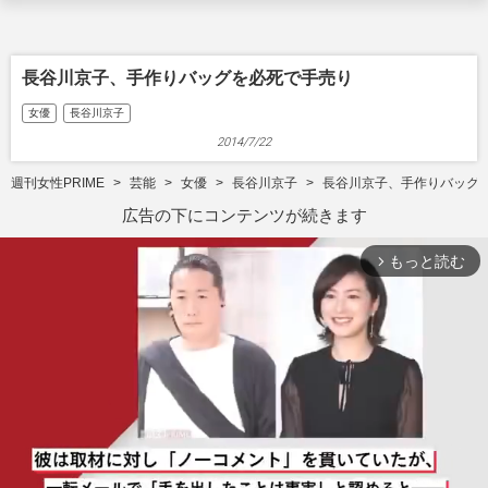
長谷川京子、手作りバッグを必死で手売り
女優
長谷川京子
2014/7/22
週刊女性PRIME
芸能
女優
長谷川京子
長谷川京子、手作りバッグ
広告の下にコンテンツが続きます
もっと読む
arrow_forward_ios