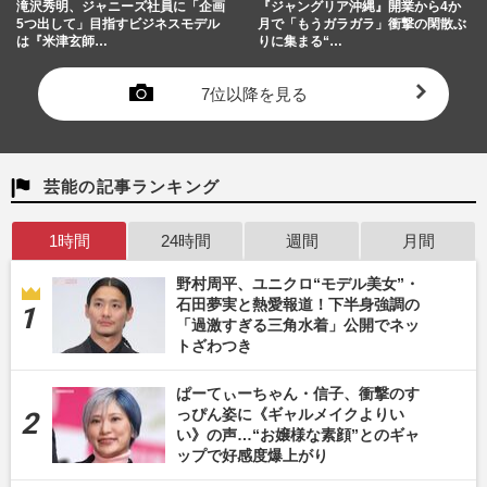
滝沢秀明、ジャニーズ社員に「企画
『ジャングリア沖縄』開業から4か
5つ出して」目指すビジネスモデル
月で「もうガラガラ」衝撃の閑散ぶ
は『米津玄師…
りに集まる“…
7位以降を見る
芸能の記事ランキング
1時間
24時間
週間
月間
野村周平、ユニクロ“モデル美女”・
石田夢実と熱愛報道！下半身強調の
「過激すぎる三角水着」公開でネッ
トざわつき
ぱーてぃーちゃん・信子、衝撃のす
っぴん姿に《ギャルメイクよりい
い》の声…“お嬢様な素顔”とのギャ
ップで好感度爆上がり