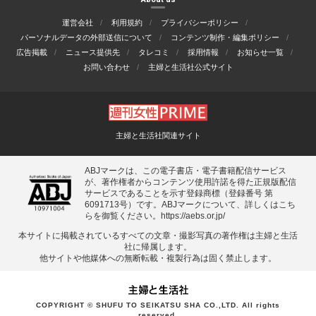
運営会社
利用規約
プライバシーポリシー
パーソナルデータの外部送信について
コンテンツ制作・編集ポリシー
広告掲載
ニュース提供先
タレコミ
採用情報
お知らせ一覧
お問い合わせ
主婦と生活社公式サイト
主婦と生活社関連サイト
ABJマークは、この電子書店・電子書籍配信サービス
が、著作権者からコンテンツ使用許諾を得た正規版配信
サービスであることを示す登録商標（登録番号 第
6091713号）です。ABJマークについて、詳しくはこち
らを御覧ください。
https://aebs.or.jp/
本サイトに掲載されているすべての⽂章・撮影写真の著作権は主婦と⽣活
社に帰属します。
他サイトや他媒体への無断転載・複製⾏為は固く禁⽌します。
COPYRIGHT © SHUFU TO SEIKATSU SHA CO.,LTD. All rights
reserved.