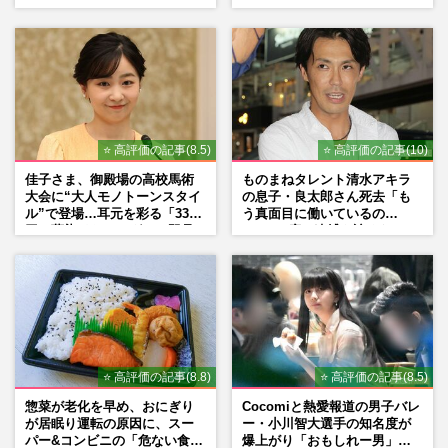
期満了と重なる“匂わせ”では
役、照れながら挑んだキュン
ない理由
シーン秘話
⭐ 高評価の記事(8.5)
⭐ 高評価の記事(10)
佳子さま、御殿場の高校馬術
ものまねタレント清水アキラ
大会に“大人モノトーンスタイ
の息子・良太郎さん死去「も
ル”で登場…耳元を彩る「3300
う真面目に働いているの
円の藍染イヤリング」は即品
で」、2度の逮捕も諦めなかっ
薄に
た芸能界“波乱に満ちた37年”
⭐ 高評価の記事(8.8)
⭐ 高評価の記事(8.5)
惣菜が老化を早め、おにぎり
Cocomiと熱愛報道の男子バレ
が居眠り運転の原因に、スー
ー・小川智大選手の知名度が
パー&コンビニの「危ない食
爆上がり「おもしれー男」フ