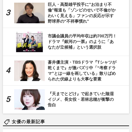
巨人・高梨雄平投手に”お泊まり不
倫”報道も「ゾンビのせいで不倫がか
わいく見える」ファンの反応が示す
野球界の“不祥事慣れ”
市議会議員の平均年収は約700万円！
ドラマ『銀河の一票』のように「あ
なたが立候補」という選択肢
蒼井優主演・TBSドラマ『Tシャツが
乾くまで』が激バズリ中「“考察ドラ
マ”とは一線を画している」散りばめ
られた伏線よりも大事な要素
『天までとどけ』で起きていた陰湿
イジメ、長女役・若林志穂が衝撃の
告白
女優の最新記事