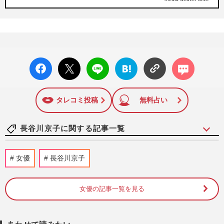
facebo
X ポス
LINE
はてな
コメン
ok い
ト
ブック
ト
いね
マーク
に追加
タレコミ投稿
無料占い
長谷川京子に関する記事一覧
長谷川京子「目のやり場に困る」背中パッ
女優
長谷川京子
クリな大胆ドレス姿を披露…アラフィフ間
近も止まらぬ“美魔女”ぶ…
週刊女性PRIME
2026/6/19
女優の記事一覧を見る
石原さとみ、広末涼子、長谷川京子、昭和
は薄い唇、平成はぷっくりリップからの