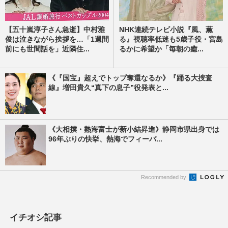
【五十嵐淳子さん急逝】中村雅
NHK連続テレビ小説『風、薫
俊は泣きながら挨拶を…「1週間
る』視聴率低迷も5歳子役・宮島
前にも世間話を」近隣住...
るかに希望か「毎朝の癒...
《『国宝』超えでトップ奪還なるか》『踊る大捜査
線』増田貴久“真下の息子”役発表と...
《大相撲・熱海富士が新小結昇進》静岡市県出身では
96年ぶりの快挙、熱海でフィーバ...
Recommended by
イチオシ記事