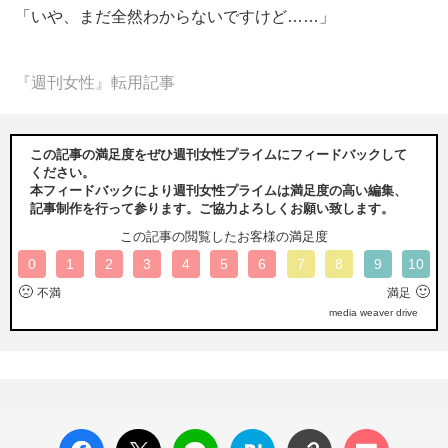
「いや、まだ全然わからないですけど……」
『週刊女性』転用記事
この記事の満足度をぜひ週刊女性プライムにフィードバックして
ください。
本フィードバックにより週刊女性プライムは満足度の高い編集、
記事制作を行って参ります。ご協力よろしくお願い致します。
この記事の閲覧したお客様の満足度
0
1
2
3
4
5
6
7
8
9
10
🙁
🙂
不満
満足
media weaver drive
facebo
X ポス
LINE
はてな
コメン