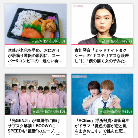
Mr.Children桜井和寿のバンド
マン長男・櫻井海音だった
⭐ 高評価の記事(8.8)
⭐ 高評価の記事(9.7)
惣菜が老化を早め、おにぎり
古川琴音『ミッドナイトタク
が居眠り運転の原因に、スー
シー』の“ミステリアスな眼差
パー&コンビニの「危ない食
し”に「僕の描く女の子みた
品」
い」現代美術家・奈良美智氏
もSNSで“公認”
⭐ 高評価の記事(10)
⭐ 高評価の記事(10)
『光GENJI』が40周年に向け
『ACEes』浮所飛貴×深田竜生
サブスク解禁！BOOWYに
がドラマ『夏色の雲が恋と嵐
SPEEDも“復活”のムーブ、本
をまきおこす』で挑んだ恋人
人たちのコメント続々で急浮
役、照れながら挑んだキュン