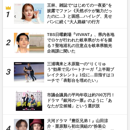
王林、雑誌で“はじめての一夜姿”を
披露でファン《天然ボケが魅力だっ
たのに…》と困惑…ハイレグ、見せ
パンに続く“大人路線”の行方
TBS日曜劇場『VIVANT』、県内各地
でロケが行われた岐阜県がカギを握
る？聖地巡礼の注意点を岐阜県観光
企画課に聞いた
三浦璃来と木原龍一の“りくりゅ
う”効果で元パートナーガ『上半期ブ
レイクタレント』1位に…目指すはコ
ーチで「表彰台を埋めたい」
市議会議員の平均年収は約700万円！
ドラマ『銀河の一票』のように「あ
なたが立候補」という選択肢
大河ドラマ『豊臣兄弟！』山田涼
介・栗原類ら初出演組の“扮装公