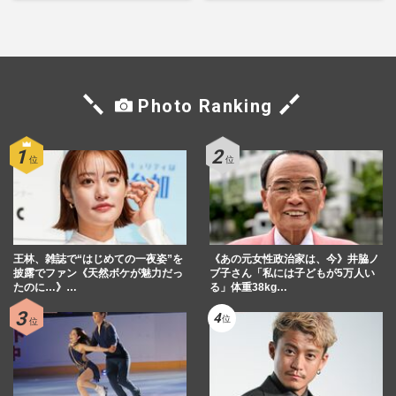
上する“再結成”の道
シーン秘話
Photo Ranking
王林、雑誌で“はじめての一夜姿”を
《あの元女性政治家は、今》井脇ノ
披露でファン《天然ボケが魅力だっ
ブ子さん「私には子どもが5万人い
たのに…》…
る」体重38kg…