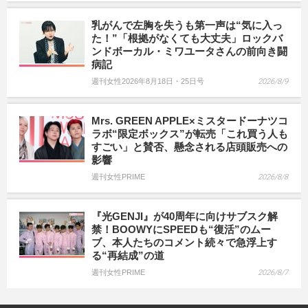
乳がんで左胸を失うも第一声は“気に入っ
た！”「根拠がなくても大丈夫」ロックバ
ンドボーカル・ミワユータさんの前向き闘
病記
週刊女性2026年8月18日・25日号
2026/8/9
Mrs. GREEN APPLE×ミスタードーナツコ
ラボ“限定ボックス”が転売「これ買う人も
すごい」と賛否、懸念される店頭販売への
影響
週刊女性PRIME
2026/8/8
『光GENJI』が40周年に向けサブスク解
禁！BOOWYにSPEEDも“復活”のムー
ブ、本人たちのコメント続々で急浮上す
る“再結成”の道
週刊女性PRIME
2026/8/7