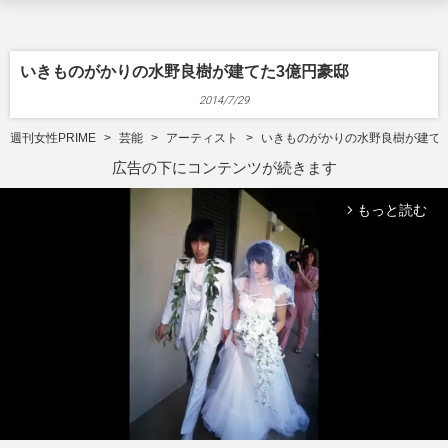
いきものがかりの水野良樹が建てた3億円豪邸
2014/7/29
週刊女性PRIME
芸能
アーティスト
いきものがかりの水野良樹が建て
広告の下にコンテンツが続きます
もっと読む
arrow_forward_ios