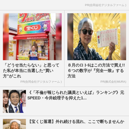
PR(合同会社デジタルファーム )
「どうせ当たらない」と思って
８月のロト6はこの方法で買え!!
た私が本当に当選した“買い
６つの数字が『完全一致』する
方”がこれ
方法
PR(合同会社デジタルファーム )
PR(株式会社MURA)
《「不倫が報じられた議員といえば」ランキング》元
SPEED・今井絵理子を抑えた1...
【宝くじ落選】外れ続ける流れ、ここで断ちませんか