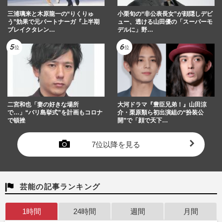
三浦璃来と木原龍一の“りくりゅ
小栗旬の“非公表長女”が顔隠しデビ
う”効果で元パートナーガ『上半期
ュー、透ける山田優の「スーパーモ
ブレイクタレン…
デルに」野…
二宮和也「妻の好きな場所
大河ドラマ『豊臣兄弟！』山田涼
で…」“バリ島挙式”を計画もコロナ
介・栗原類ら初出演組の“扮装公
で頓挫
開”で「顔で天下…
7位以降を見る
芸能の記事ランキング
1時間
24時間
週間
月間