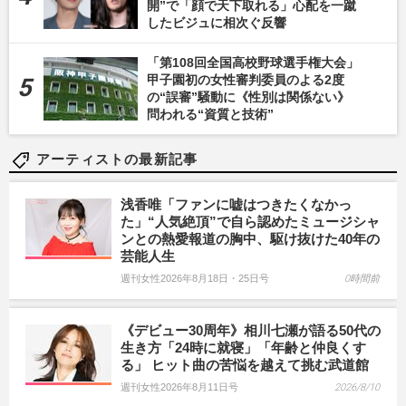
開”で「顔で天下取れる」心配を一蹴
したビジュに相次ぐ反響
「第108回全国高校野球選手権大会」
甲子園初の女性審判委員のよる2度
の“誤審”騒動に《性別は関係ない》
問われる“資質と技術”
アーティストの最新記事
浅香唯「ファンに嘘はつきたくなかっ
た」“人気絶頂”で自ら認めたミュージシャ
ンとの熱愛報道の胸中、駆け抜けた40年の
芸能人生
週刊女性2026年8月18日・25日号
0時間前
《デビュー30周年》相川七瀬が語る50代の
生き方「24時に就寝」「年齢と仲良くす
る」 ヒット曲の苦悩を越えて挑む武道館
週刊女性2026年8月11日号
2026/8/10