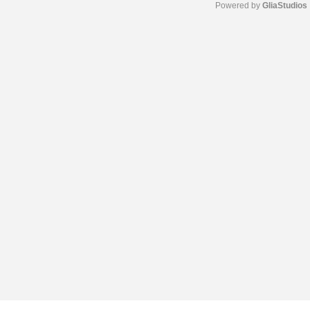
Powered by 
GliaStudios
M
u
t
e