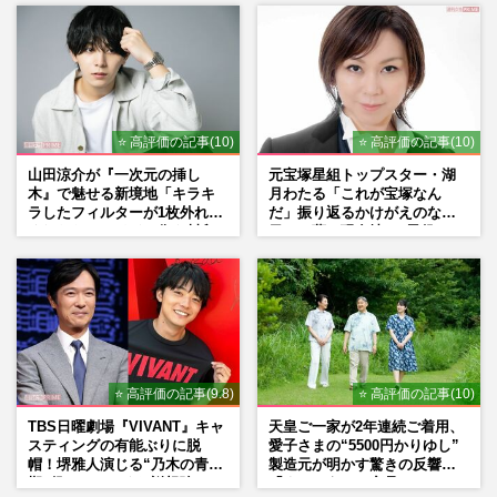
⭐ 高評価の記事(10)
⭐ 高評価の記事(10)
山田涼介が『一次元の挿し
元宝塚星組トップスター・湖
木』で魅せる新境地「キラキ
月わたる「これが宝塚なん
ラしたフィルターが1枚外れて
だ」振り返るかけがえのない
くれたら」アイドル像を封印
日々、夢の現在地と“男役”へ
した覚悟
の思い
⭐ 高評価の記事(9.8)
⭐ 高評価の記事(10)
TBS日曜劇場『VIVANT』キャ
天皇ご一家が2年連続ご着用、
スティングの有能ぶりに脱
愛子さまの“5500円かりゆし”
帽！堺雅人演じる“乃木の青年
製造元が明かす驚きの反響
期”役は、そっくり説根強い
「まさかうちの商品とは…」