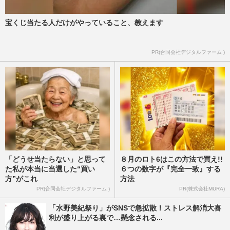
宝くじ当たる人だけがやっていること、教えます
PR(合同会社デジタルファーム )
「どうせ当たらない」と思って
８月のロト6はこの方法で買え!!
た私が本当に当選した“買い
６つの数字が『完全一致』する
方”がこれ
方法
PR(合同会社デジタルファーム )
PR(株式会社MURA)
「水野美紀祭り」がSNSで急拡散！ストレス解消大喜
利が盛り上がる裏で…懸念される...