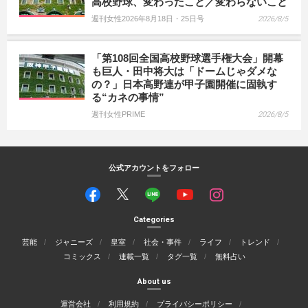
高校野球、変わったこと／変わらないこと
週刊女性2026年8月18日・25日号
2026/8/5
「第108回全国高校野球選手権大会」開幕
も巨人・田中将大は「ドームじゃダメな
の？」日本高野連が甲子園開催に固執す
る“カネの事情”
週刊女性PRIME
2026/8/5
公式アカウントをフォロー
Categories
芸能
ジャニーズ
皇室
社会・事件
ライフ
トレンド
コミックス
連載一覧
タグ一覧
無料占い
About us
運営会社
利用規約
プライバシーポリシー