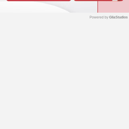
Powered by 
GliaStudios
M
u
t
e