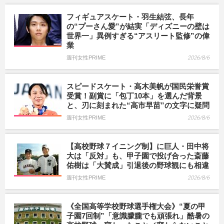
フィギュアスケート・羽生結弦、長年
の“プーさん愛”が結実「ディズニーの壁は
世界一」異例すぎる“アスリート監修”の偉
業
週刊女性PRIME
2026/8/6
スピードスケート・高木美帆が国民栄誉賞
受賞！副賞に「包丁10本」を選んだ背景
と、刃に刻まれた“高市早苗”の文字に疑問
週刊女性PRIME
2026/8/6
【高校野球７イニング制】に巨人・田中将
大は「反対」も、甲子園で投げ合った斎藤
佑樹は「大賛成」引退後の野球観にも相違
週刊女性PRIME
2026/8/6
《全国高等学校野球選手権大会》“夏の甲
子園7回制”「意識朦朧でも頑張れ」酷暑の