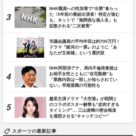
NHK職員への性加害で“出禁”食らっ
た〈5年前の番組出演者〉特定が進む
も、ネットで「無関係な個人名」も
拡散される“二次被害”
市議会議員の平均年収は約700万円！
ドラマ『銀河の一票』のように「あ
なたが立候補」という選択肢
NHK阿部渉アナ、局内不倫発覚後は
お相手女性とともに“在宅勤務”も
「業務内容は一部しか知らされてい
ない」早期退職の可能性も
趣里主演ドラマ『大空港』が税関と
のコラボポスター解禁も“皮肉すぎる
タイミング”… 三山凌輝の密会報道
を連想させる“キャッチコピー”
スポーツの最新記事