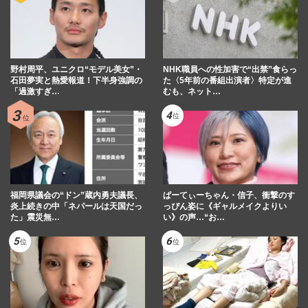
野村周平、ユニクロ“モデル美女”・
NHK職員への性加害で“出禁”食らっ
石田夢実と熱愛報道！下半身強調の
た〈5年前の番組出演者〉特定が進
「過激すぎ…
むも、ネット…
福岡県議会の“ドン”蔵内勇夫議長、
ぱーてぃーちゃん・信子、衝撃のす
炎上続きの中「ネパールは天国だっ
っぴん姿に《ギャルメイクよりい
た」震災無…
い》の声…“お…