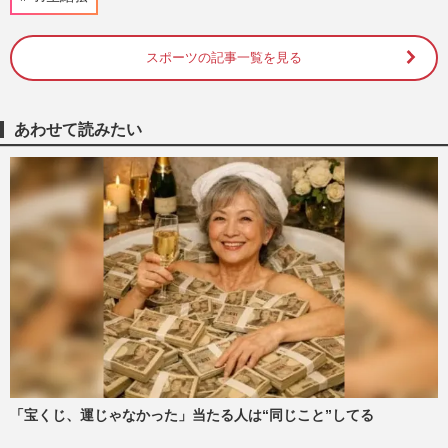
の“プーさん愛”が結実「ディズニーの壁は
世界一」異例すぎる“アスリ…
週刊女性PRIME
2026/8/6
スポーツの記事一覧を見る
羽生結弦×住職・塩沼亮潤の対談第2弾に反
響「品格ある大人の男性になった」プロ4
あわせて読みたい
周年で“つづきのはじまり…
週刊女性PRIME
2026/7/28
スピードスケート高木美帆が引退「恵まれ
た時代に生まれた」、大谷翔平に羽生結弦
ら94年“黄金アスリート世…
週刊女性PRIME
2026/4/9
羽生結弦は“集大成”ライブ開催、浅田真央
はコーチ実戦デビュー「レジェンドスケー
ター」の色褪せぬ現在地
週刊女性PRIME
2026/4/8
「宝くじ、運じゃなかった」当たる人は“同じこと”してる