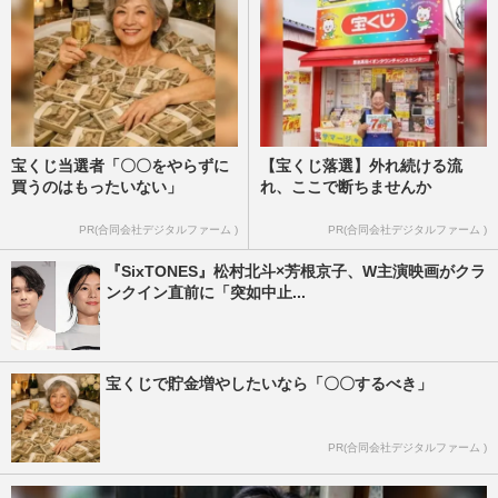
宝くじ当選者「〇〇をやらずに
【宝くじ落選】外れ続ける流
買うのはもったいない」
れ、ここで断ちませんか
PR(合同会社デジタルファーム )
PR(合同会社デジタルファーム )
『SixTONES』松村北斗×芳根京子、W主演映画がクラ
ンクイン直前に「突如中止...
宝くじで貯金増やしたいなら「〇〇するべき」
PR(合同会社デジタルファーム )