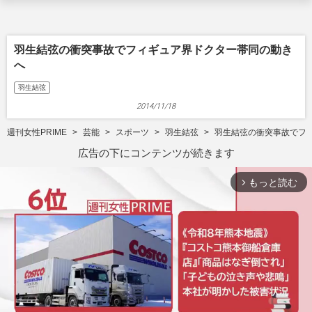
羽生結弦の衝突事故でフィギュア界ドクター帯同の動き
へ
羽生結弦
2014/11/18
週刊女性PRIME
芸能
スポーツ
羽生結弦
羽生結弦の衝突事故でフ
広告の下にコンテンツが続きます
もっと読む
arrow_forward_ios