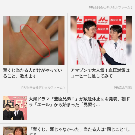
《ミラノ・コルティナ五輪》フィギュアス
PR(合同会社デジタルファーム )
ケート・鍵山優真、羽生結弦と宇野昌磨を
追いかけ自問自答、夢のた…
週刊女性2026年3月3日・10日号
2026/2/20
宝くじ当たる人だけがやってい
アマゾンで大人気！血圧対策は
ること、教えます
コーヒーに足してみて
PR(合同会社デジタルファーム )
PR(森永乳業)
大河ドラマ『豊臣兄弟！』が放送休止回を発表、朝ド
ラ『エール』から始まった「見習う...
「宝くじ、運じゃなかった」当たる人は“同じこと”し