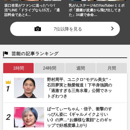
坂口杏里がファンに送った“パパ
乳がんステージ4のYouTuberミミポ
活”LINE「ドライブなら15万」「通
ポ「腫瘍が皮膚から飛び出してき
話料金であと4…
た」34歳で余命…
7位以降を見る
芸能の記事ランキング
1時間
24時間
週間
月間
野村周平、ユニクロ“モデル美女”・
石田夢実と熱愛報道！下半身強調の
「過激すぎる三角水着」公開でネッ
トざわつき
ぱーてぃーちゃん・信子、衝撃のす
っぴん姿に《ギャルメイクよりい
い》の声…“お嬢様な素顔”とのギャ
ップで好感度爆上がり