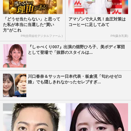
「どうせ当たらない」と思って
アマゾンで大人気！血圧対策は
た私が本当に当選した“買い
コーヒーに足してみて
方”がこれ
PR(合同会社デジタルファーム )
PR(森永乳業)
『しゃべくり007』出演の畑野ひろ子、美ボディ軍団
として登場で「抜群のスタイルは...
川口春奈＆サッカー日本代表・板倉滉「匂わせゼロ
婚」でも隠しきれなかったセレブすぎ...