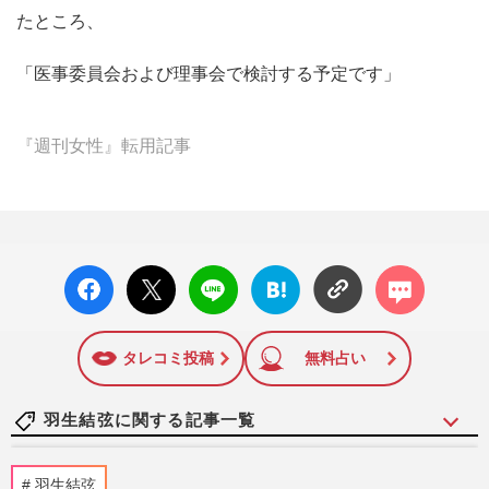
たところ、
「医事委員会および理事会で検討する予定です」
『週刊女性』転用記事
facebo
X ポス
LINE
はてな
コメン
ok い
ト
ブック
ト
いね
マーク
に追加
タレコミ投稿
無料占い
羽生結弦に関する記事一覧
フィギュアスケート・羽生結弦、長年
羽生結弦