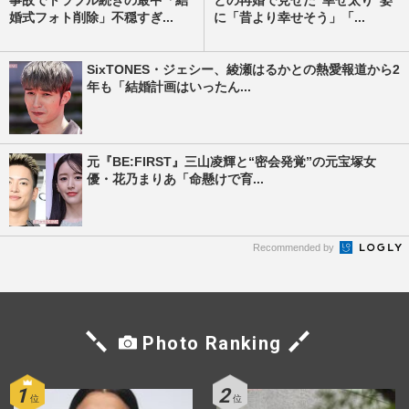
事故でトラブル続きの最中「結
との再婚で見せた“幸せ太り”姿
婚式フォト削除」不穏すぎ...
に「昔より幸せそう」「...
SixTONES・ジェシー、綾瀬はるかとの熱愛報道から2
年も「結婚計画はいったん...
元『BE:FIRST』三山凌輝と“密会発覚”の元宝塚女
優・花乃まりあ「命懸けで育...
Recommended by
Photo Ranking