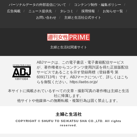
パーソナルデータの外部送信について
コンテンツ制作・編集ポリシー
広告掲載
ニュース提供先
タレコミ
採用情報
お知らせ一覧
お問い合わせ
主婦と生活社公式サイト
主婦と生活社関連サイト
ABJマークは、この電子書店・電子書籍配信サービス
が、著作権者からコンテンツ使用許諾を得た正規版配信
サービスであることを示す登録商標（登録番号 第
6091713号）です。ABJマークについて、詳しくはこち
らを御覧ください。
https://aebs.or.jp/
本サイトに掲載されているすべての⽂章・撮影写真の著作権は主婦と⽣活
社に帰属します。
他サイトや他媒体への無断転載・複製⾏為は固く禁⽌します。
COPYRIGHT © SHUFU TO SEIKATSU SHA CO.,LTD. All rights
reserved.