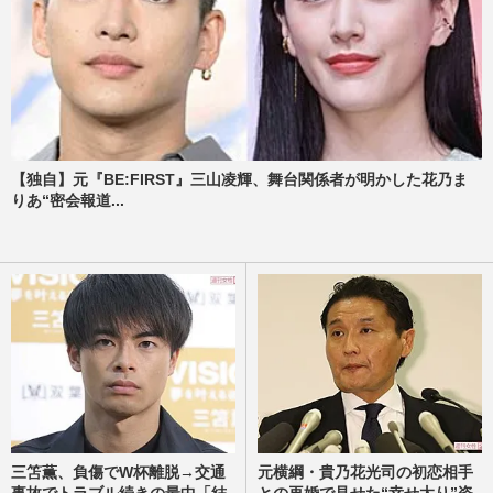
【独自】元『BE:FIRST』三山凌輝、舞台関係者が明かした花乃ま
りあ“密会報道...
三笘薫、負傷でW杯離脱→交通
元横綱・貴乃花光司の初恋相手