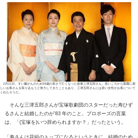
2月21日、すい臓がんのため59歳の若さで亡くなった坂東三津五郎さん。若いころから梨園に新
しいお客さんを取り込もうと努力してきたこともあり、三津五郎さんには若い女性がお客について
くれたそうだ。
そんな三津五郎さんが宝塚歌劇団のスターだった寿ひず
るさんと結婚したのが’83 年のこと。プロポーズの言葉
は、「(宝塚を)いつ辞められますか？」だったという。
「寿さんは花組のトップになるというときに、結婚のため