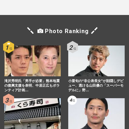
た芸能界“波乱に満ちた37年”
Photo Ranking
滝沢秀明氏「男手が必要」熊本地震
小栗旬の“非公表長女”が顔隠しデビ
の復興支援を表明、中居正広もボラ
ュー、透ける山田優の「スーパーモ
ンティア計画…
デルに」野…