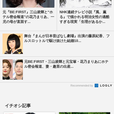
元『BE:FIRST』三山凌輝と“ホ
NHK連続テレビ小説『風、薫
テル密会報道”の花乃まりあ、一
る』で描かれる明治女性の過酷
児の母が直面す...
すぎる現実「生理があるか...
舞台『まんが日本昔ばなし劇場』出演の藤原紀香、フ
ルスロットルで駆け抜けた結婚10...
元BE:FIRST・三山凌輝と元宝塚・花乃まりあにホテ
ル密会報道、妻・趣里の出産...
Recommended by
イチオシ記事