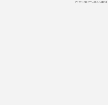
Powered by 
GliaStudios
M
u
t
e