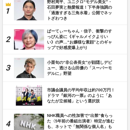
野村周平、ユニクロ“モデル美女”・
石田夢実と熱愛報道！下半身強調の
「過激すぎる三角水着」公開でネッ
トざわつき
ぱーてぃーちゃん・信子、衝撃のす
っぴん姿に《ギャルメイクよりい
い》の声…“お嬢様な素顔”とのギャ
ップで好感度爆上がり
小栗旬の“非公表長女”が顔隠しデビ
ュー、透ける山田優の「スーパーモ
デルに」野望
市議会議員の平均年収は約700万円！
ドラマ『銀河の一票』のように「あ
なたが立候補」という選択肢
NHK職員への性加害で“出禁”食らっ
た〈5年前の番組出演者〉特定が進む
も、ネットで「無関係な個人名」も