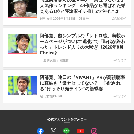
人気作ランキング、48作品から選ばれた栄
えある1位と評論家イチ推しの“神作”は
週刊女性2026年8月18日・25日号
2026/8/4
阿部寛、超シンプルな「レトロ感」満載ホ
ームページがついに“進化”で「時代が終わ
った」トレンド入りの大騒ぎ《2026年8月
Choice》
『週刊女性』編集部
2026/8/3
阿部寛、連日の『VIVANT』PRが高視聴率
に直結も「激ヤセしてない？」心配され
る“げっそり頬ライン”の衝撃姿
週刊女性PRIME
2026/8/2
公式アカウントをフォロー