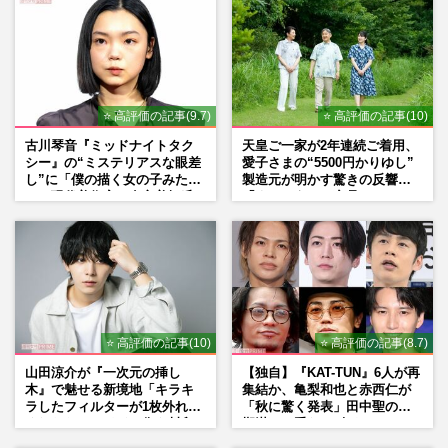
⭐ 高評価の記事(9.7)
⭐ 高評価の記事(10)
古川琴音『ミッドナイトタク
天皇ご一家が2年連続ご着用、
シー』の“ミステリアスな眼差
愛子さまの“5500円かりゆし”
し”に「僕の描く女の子みた
製造元が明かす驚きの反響
い」現代美術家・奈良美智氏
「まさかうちの商品とは…」
もSNSで“公認”
⭐ 高評価の記事(10)
⭐ 高評価の記事(8.7)
山田涼介が『一次元の挿し
【独自】『KAT-TUN』6人が再
木』で魅せる新境地「キラキ
集結か、亀梨和也と赤西仁が
ラしたフィルターが1枚外れて
「秋に驚く発表」田中聖の刑
くれたら」アイドル像を封印
期満了と重なる“匂わせ”では
した覚悟
ない理由