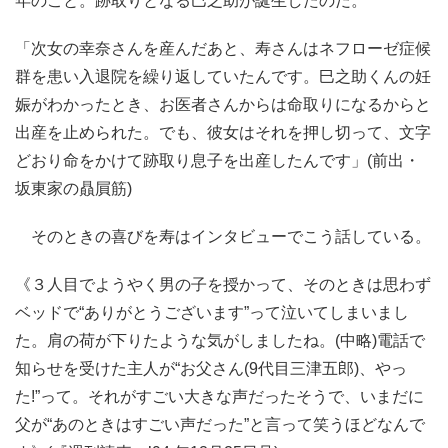
年のこと。跡取りとなる巳之助が誕生したのだ。
「次女の幸奈さんを産んだあと、寿さんはネフローゼ症候
群を患い入退院を繰り返していたんです。巳之助くんの妊
娠がわかったとき、お医者さんからは命取りになるからと
出産を止められた。でも、彼女はそれを押し切って、文字
どおり命をかけて跡取り息子を出産したんです」(前出・
坂東家の贔屓筋)
そのときの喜びを寿はインタビューでこう話している。
《３人目でようやく男の子を授かって、そのときは思わず
ベッドで“ありがとうございます”って泣いてしまいまし
た。肩の荷が下りたような気がしましたね。(中略)電話で
知らせを受けた主人が“お父さん(9代目三津五郎)、やっ
た!”って。それがすごい大きな声だったそうで、いまだに
父が“あのときはすごい声だった”と言って笑うほどなんで