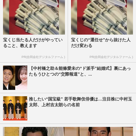
宝くじ当たる人だけがやってい
宝くじの“運任せ”から抜けた人
ること、教えます
だけ変わる
PR(合同会社デジタルファーム )
PR(合同会社デジタルファーム )
【中村橋之助＆能條愛未の“ド派手”結婚式】裏にあっ
たもうひとつの“交際報道”と、...
推したい“国宝級” 若手歌舞伎俳優は…注目株に中村玉
太郎、上村吉太朗らの名前