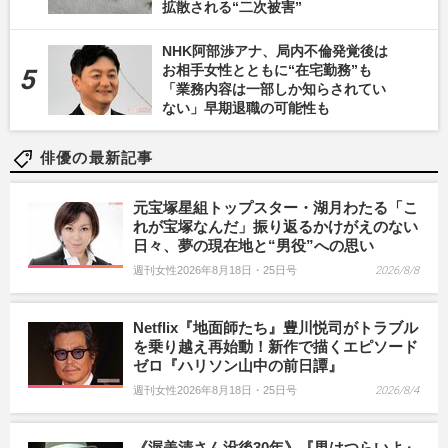
拡散される“二次被害”
NHK阿部渉アナ、局内不倫発覚後は
お相手女性とともに“在宅勤務”も
「業務内容は一部しか知らされてい
ない」早期退職の可能性も
俳優の最新記事
元宝塚星組トップスター・湖月わたる「こ
れが宝塚なんだ」振り返るかけがえのない
日々、夢の現在地と“男役”への思い
週刊女性2026年8月18日・25日号
2026/8/8
Netflix『地面師たち』豊川悦司がトラブル
を乗り越え再始動！新作で描くエピソード
ゼロ『ハリソン山中の前日譚』
週刊女性2026年8月18日・25日号
2026/8/4
《渥美清さん没後30年》『男はつらいよ』