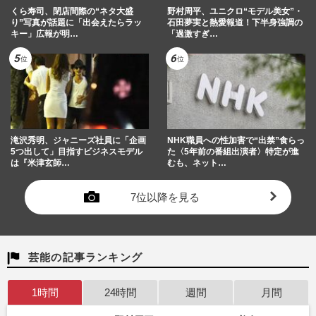
くら寿司、閉店間際の“ネタ大盛
野村周平、ユニクロ“モデル美女”・
り”写真が話題に「出会えたらラッ
石田夢実と熱愛報道！下半身強調の
キー」広報が明…
「過激すぎ…
滝沢秀明、ジャニーズ社員に「企画
NHK職員への性加害で“出禁”食らっ
5つ出して」目指すビジネスモデル
た〈5年前の番組出演者〉特定が進
は『米津玄師…
むも、ネット…
7位以降を見る
芸能の記事ランキング
1時間
24時間
週間
月間