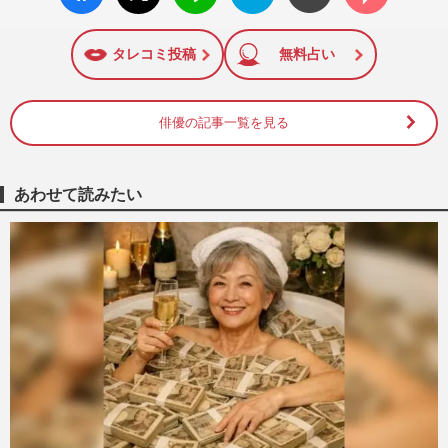
ok い
ト
ブック
ト
いね
マーク
に追加
タレコミ投稿
無料占い
俳優の記事一覧を見る
あわせて読みたい