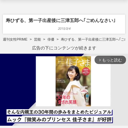
寿ひずる、第一子出産後に三津五郎へ｢ごめんなさい｣
2015/3/4
週刊女性PRIME
芸能
俳優
寿ひずる、第一子出産後に三津五郎へ｢ごめ
広告の下にコンテンツが続きます
もっと読む
arrow_forward_ios