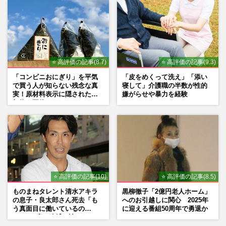
⭐ 高評価の記事(8.7)
⭐ 高評価の記事(9.3)
「コンビニおにぎり」を平気
「皮をめくって洗え」「添い
で買う人が知らない残念な真
寝して」介護職の半数が性的
実！原材料表示に隠された添
嫌がらせや暴力を経験
加物の正体
⭐ 高評価の記事(10)
⭐ 高評価の記事(8.5)
ものまねタレント清水アキラ
黒柳徹子「2億円老人ホーム」
の息子・良太郎さん死去「も
へのお引越しに関心 2025年
う真面目に働いているの
に迎える番組50周年で勇退か
で」、2度の逮捕も諦めなかっ