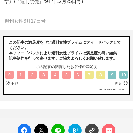
す》(『週刊読売』’94 年12月25日号)
週刊女性3月17日号
この記事の満足度をぜひ週刊女性プライムにフィードバックして
ください。
本フィードバックにより週刊女性プライムは満足度の高い編集、
記事制作を行って参ります。ご協力よろしくお願い致します。
この記事の閲覧したお客様の満足度
0
1
2
3
4
5
6
7
8
9
10
🙁
🙂
不満
満足
media weaver drive
facebo
X ポス
LINE
はてな
コメン