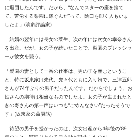
に退団したんです。だから、“なんでスターの座を捨て
て、苦労する梨園に嫁ぐんだ”って、陰口を叩く人もいま
したよ」(演劇評論家)
結婚の翌年には長女の菜生、次の年には次女の幸奈さん
を出産。だが、女の子が続いたことで、梨園のプレッシャ
ーが彼女を襲う。
「梨園の妻として一番の仕事は、男の子を産むというこ
と。特に坂東家は先代、先々代ともに入り婿で、三津五郎
さんが74年ぶりの男子だったんです。だからでしょう、お
姑さんの期待は相当なものでしたよ。女の子が生まれたと
きの寿さんの第一声はいつも“ごめんなさい”だったそうで
す」(坂東家の贔屓筋)
待望の男子を授かったのは、次女出産から4年後の’89