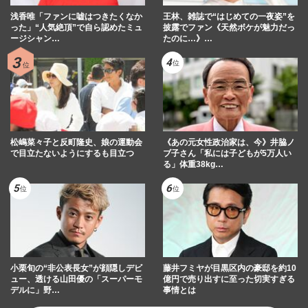
浅香唯「ファンに嘘はつきたくなか
王林、雑誌で“はじめての一夜姿”を
った」“人気絶頂”で自ら認めたミュ
披露でファン《天然ボケが魅力だっ
ージシャン…
たのに…》…
松嶋菜々子と反町隆史、娘の運動会
《あの元女性政治家は、今》井脇ノ
で目立たないようにするも目立つ
ブ子さん「私には子どもが5万人い
る」体重38kg…
小栗旬の“非公表長女”が顔隠しデビ
藤井フミヤが目黒区内の豪邸を約10
ュー、透ける山田優の「スーパーモ
億円で売り出すに至った切実すぎる
デルに」野…
事情とは