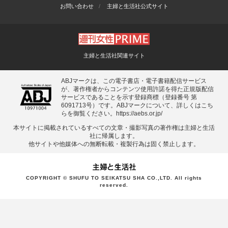
お問い合わせ
主婦と生活社公式サイト
主婦と生活社関連サイト
ABJマークは、この電子書店・電子書籍配信サービス
が、著作権者からコンテンツ使用許諾を得た正規版配信
サービスであることを示す登録商標（登録番号 第
6091713号）です。ABJマークについて、詳しくはこち
らを御覧ください。
https://aebs.or.jp/
本サイトに掲載されているすべての⽂章・撮影写真の著作権は主婦と⽣活
社に帰属します。
他サイトや他媒体への無断転載・複製⾏為は固く禁⽌します。
COPYRIGHT © SHUFU TO SEIKATSU SHA CO.,LTD. All rights
reserved.