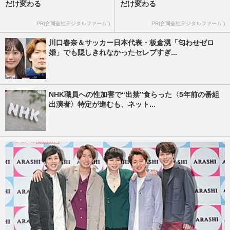
だけ変わる
だけ変わる
PR(合同会社デジタルファーム )
PR(合同会社デジタルファーム )
川口春奈＆サッカー日本代表・板倉滉「匂わせゼロ
婚」でも隠しきれなかったセレブすぎ...
NHK職員への性加害で“出禁”食らった〈5年前の番組
出演者〉特定が進むも、ネット...