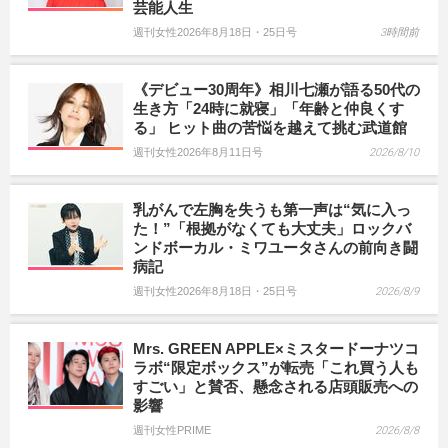
芸能人生
週刊女性2026年8月18日・25日号
3時間前
《デビュー30周年》相川七瀬が語る50代の
生き方「24時に就寝」「年齢と仲良くす
る」 ヒット曲の苦悩を越えて挑む武道館
週刊女性2026年8月11日号
2026/8/10
乳がんで左胸を失うも第一声は“気に入っ
た！”「根拠がなくても大丈夫」ロックバ
ンドボーカル・ミワユータさんの前向き闘
病記
週刊女性2026年8月18日・25日号
2026/8/9
Mrs. GREEN APPLE×ミスタードーナツコ
ラボ“限定ボックス”が転売「これ買う人も
すごい」と賛否、懸念される店頭販売への
影響
週刊女性PRIME
2026/8/8