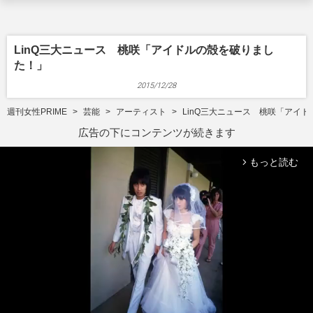
LinQ三大ニュース 桃咲「アイドルの殻を破りまし
た！」
2015/12/28
週刊女性PRIME
芸能
アーティスト
LinQ三大ニュース 桃咲「アイ
広告の下にコンテンツが続きます
もっと読む
arrow_forward_ios