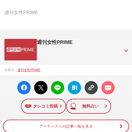
週刊女性PRIME
週刊女性PRIME
『週刊女性PRIME（シュージョプライム）』は、2015年（平
出典元：
週刊女性PRIME
成27年）1月に開設された主婦と生活社が運営する日本のニュ
ースサイトです。『週刊女性PRIME』編集者が担当する連載
facebo
X ポス
LINE
はてな
コメン
陣の執筆記事を配信するほか、女性週刊誌『週刊女性』の誌
ok い
ト
ブック
ト
面に掲載された記事から、インターネット利用者層にとって
いね
マーク
特に関心の高い題材の記事を、WEB向けにリライトして配信
に追加
しています！
タレコミ投稿
無料占い
アーティストの記事一覧を見る