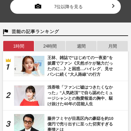
7位以降を見る
芸能の記事ランキング
1時間
24時間
週間
月間
王林、雑誌で“はじめての一夜姿”を
披露でファン《天然ボケが魅力だっ
たのに…》と困惑…ハイレグ、見せ
パンに続く“大人路線”の行方
浅香唯「ファンに嘘はつきたくなか
った」“人気絶頂”で自ら認めたミュ
ージシャンとの熱愛報道の胸中、駆
け抜けた40年の芸能人生
藤井フミヤが目黒区内の豪邸を約10
億円で売り出すに至った切実すぎる
事情とは