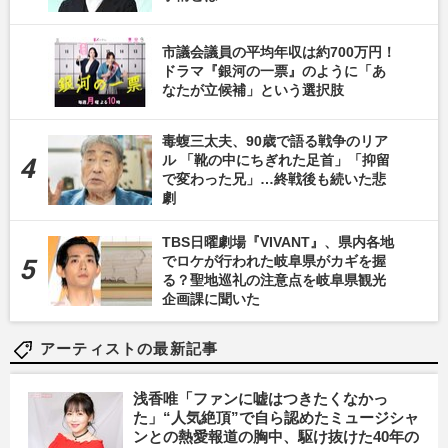
市議会議員の平均年収は約700万円！
ドラマ『銀河の一票』のように「あ
なたが立候補」という選択肢
毒蝮三太夫、90歳で語る戦争のリア
ル 「靴の中にちぎれた足首」「抑留
で変わった兄」…終戦後も続いた悲
劇
TBS日曜劇場『VIVANT』、県内各地
でロケが行われた岐阜県がカギを握
る？聖地巡礼の注意点を岐阜県観光
企画課に聞いた
アーティストの最新記事
浅香唯「ファンに嘘はつきたくなかっ
た」“人気絶頂”で自ら認めたミュージシャ
ンとの熱愛報道の胸中、駆け抜けた40年の