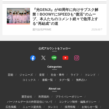
『光GENJI』が40周年に向けサブスク解
禁！BOOWYにSPEEDも“復活”のムー
ブ、本人たちのコメント続々で急浮上す
る“再結成”の道
週刊女性PRIME
2026/8/7
公式アカウントをフォロー
Categories
芸能
ジャニーズ
皇室
社会・事件
ライフ
トレンド
コミックス
連載一覧
タグ一覧
無料占い
About us
運営会社
利用規約
プライバシーポリシー
パーソナルデータの外部送信について
コンテンツ制作・編集ポリシー
広告掲載
ニュース提供先
タレコミ
採用情報
お知らせ一覧