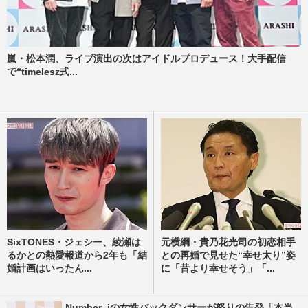
嵐・松本潤、ライブ演出の次はアイドルプロデュース！大手配信
で“timelesz式...
SixTONES・ジェシー、綾瀬は
元横綱・貴乃花光司の初恋相手
るかとの熱愛報道から2年も「結
との再婚で見せた“幸せ太り”姿
婚計画はいったん...
に「昔より幸せそう」「...
Number_iの女性バックダンサーが怒りの告発「本当