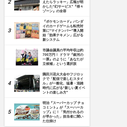
えたらラッキー」広報が明
かした“幻サービス”『得々
ゾーン』の全容
『ポケモンカード』バンダ
イのカードゲームも転売対
策に“マイナンバー”導入開
始「効果テキメン」広がる
新システム
市議会議員の平均年収は約
700万円！ ドラマ『銀河の
一票』のように「あなたが
立候補」という選択肢
隅田川花火大会やフジロッ
クで「配信で楽しむスタイ
ル」が一般化、猛暑・混雑
時代に広がる“新しい夏イベ
ントの楽しみ方”
明治『スーパーカップ チョ
コミント』が『スーハーカ
ップ』に！「気付かれるの
が早かった」担当者に聞い
た仕掛け