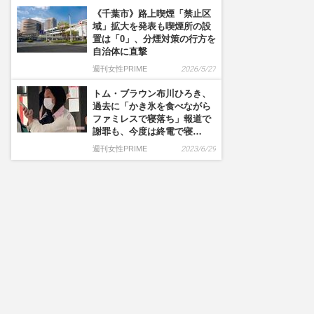
《千葉市》路上喫煙「禁止区
域」拡大を発表も喫煙所の設
置は「0」、分煙対策の行方を
自治体に直撃
週刊女性PRIME
2026/5/27
トム・ブラウン布川ひろき、
過去に「かき氷を食べながら
ファミレスで寝落ち」報道で
謝罪も、今度は終電で寝…
週刊女性PRIME
2023/6/29