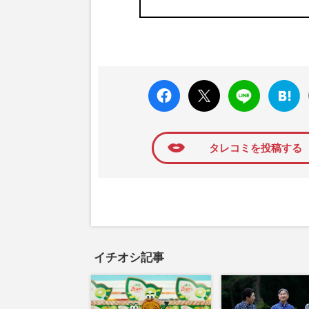
faceboo
X ポス
LINE
はてな
k いい
ト
ブック
ね
マーク
に追加
タレコミを投稿する
イチオシ記事