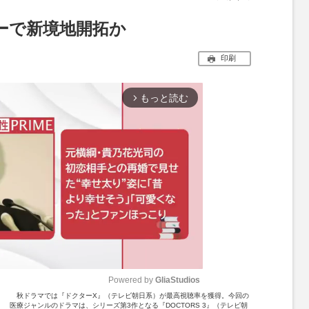
ーで新境地開拓か
印刷
もっと読む
arrow_forward_ios
Powered by 
GliaStudios
秋ドラマでは『ドクターX』（テレビ朝日系）が最高視聴率を獲得。今回の
医療ジャンルのドラマは、シリーズ第3作となる『DOCTORS 3』（テレビ朝