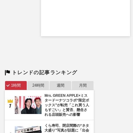
トレンドの記事ランキング
1時間
24時間
週間
月間
Mrs. GREEN APPLE×ミス
タードーナツコラボ“限定ボ
ックス”が転売「これ買う人
もすごい」と賛否、懸念さ
れる店頭販売への影響
くら寿司、閉店間際の“ネタ
大盛り”写真が話題に「出会