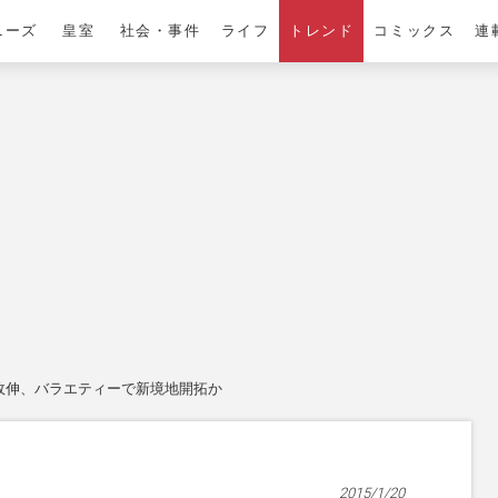
ニーズ
皇室
社会・事件
ライフ
トレンド
コミックス
連
政伸、バラエティーで新境地開拓か
2015/1/20