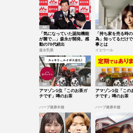
「気になっていた認知機能
「持ち家を売る時の
が菌で…」森永が開発。感
為」知ってるだけで
動の70代続出
事とは
森永乳業
イエウール
アマゾン1位「このお茶ガ
アマゾン1位「この
チです」噂のお茶
チです」噂のお茶
ハーブ健康本舗
ハーブ健康本舗