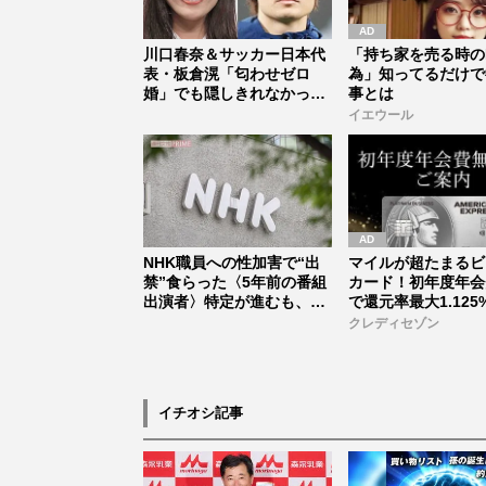
川口春奈＆サッカー日本代
「持ち家を売る時の
表・板倉滉「匂わせゼロ
為」知ってるだけで
婚」でも隠しきれなかった
事とは
セレブすぎ...
イエウール
NHK職員への性加害で“出
マイルが超たまるビ
禁”食らった〈5年前の番組
カード！初年度年会
出演者〉特定が進むも、ネ
で還元率最大1.125
ット...
クレディセゾン
イチオシ記事