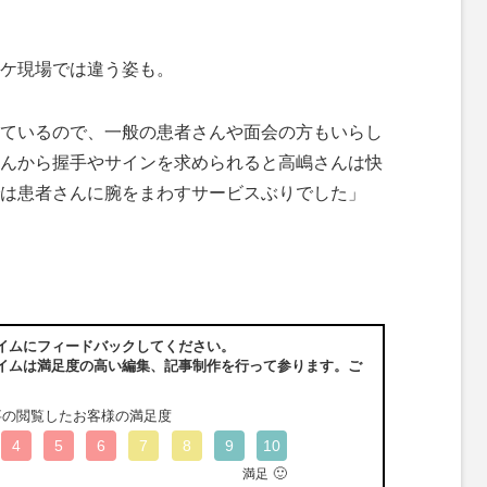
ケ現場では違う姿も。
ているので、一般の患者さんや面会の方もいらし
んから握手やサインを求められると高嶋さんは快
は患者さんに腕をまわすサービスぶりでした」
イムにフィードバックしてください。
イムは満足度の高い編集、記事制作を行って参ります。ご
事の閲覧したお客様の満足度
4
5
6
7
8
9
10
🙂
満足