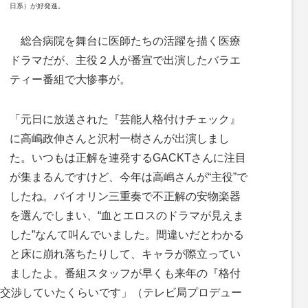
日系）が好発進。
M
u
総合病院を舞台に医師たちの活躍を描く医療
t
ドラマだが、主役２人が番宣で出演したバラエ
e
ティー番組で大惨事が。
「元日に放送された『芸能人格付けチェック』
に高嶋政伸さんと沢村一樹さんが出演しまし
た。いつもは正解を連発するGACKTさんに注目
が集まるんですけど、今年は高嶋さんが“主役”で
したね。バイオリン三重奏で不正解の安物楽器
を選んでしまい、“血とエロスのドラマが見えま
した”なんて叫んでいました。間違いだとわかる
と床に崩れ落ちたりして、キャラが際立ってい
ましたよ。番組スタッフが早くも来年の『格付
交渉していたくらいです」（テレビ局プロデュー