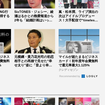
NG行
SixTONES・ジェシー、綾
嵐・松本潤、ライブ演出の
得する
瀬はるかとの熱愛報道から
次はアイドルプロデュー
2年も「結婚計画はいった
ス！大手配信で“timelesz
ん...
式...
ジネス
元横綱・貴乃花光司の初恋
マイルが超たまるビジネス
費無料
相手との再婚で見せた“幸
カード！初年度年会費無料
%
せ太り”姿に「昔より幸せ
で還元率最大1.125%
そう」「...
クレディセゾン
Recommended by