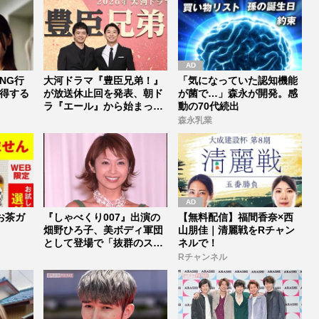
NG行
大河ドラマ『豊臣兄弟！』
「気になっていた認知機能
得する
が放送休止回を発表、朝ド
が菌で…」森永が開発。感
ラ『エール』から始まった
動の70代続出
「見習う...
森永乳業
お茶ガ
『しゃべくり007』出演の
【無料配信】福間香奈×西
畑野ひろ子、美ボディ軍団
山朋佳｜清麗戦をRチャン
として登場で「抜群のスタ
ネルで！
イルは...
Rチャンネル