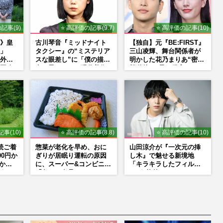
記事(9)
⭐ 高評価の記事(9.7)
⭐ 高評価の記事(10)
》皇
古川琴音『ミッドナイト
【独自】元『BE:FIRST』
」
タクシー』の“ミステリア
三山凌輝、舞台関係者が
外か
スな眼差し”に「僕の描く
明かした花乃まりあ“密会
再改
女の子みたい」現代美術
報道後”の呆れ発言と、
家・奈良美智氏もSNS
『愛の不時着』の劇場が
で“公認”
答えた共演舞台の行方
事(10)
⭐ 高評価の記事(8.8)
⭐ 高評価の記事(10)
続ご着
惣菜が老化を早め、おに
山田涼介が『一次元の挿
00円か
ぎりが居眠り運転の原因
し木』で魅せる新境地
明かす
に、スーパー&コンビニの
「キラキラしたフィルタ
うち
「危ない食品」
ーが1枚外れてくれたら」
アイドル像を封印した覚
悟