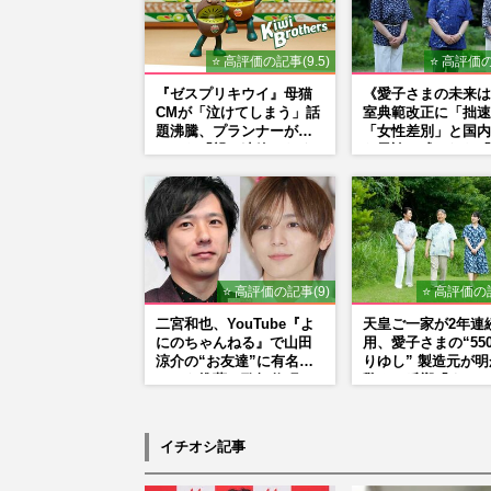
⭐ 高評価の記事(9.5)
⭐ 高評価の
『ゼスプリキウイ』母猫
《愛子さまの未来は
CMが「泣けてしまう」話
室典範改正に「拙速
題沸騰、プランナーが明
「女性差別」と国内
かした「親に連絡したく
ら異論…残された「
なる」制作秘話
正」の道
⭐ 高評価の記事(9)
⭐ 高評価の記
二宮和也、YouTube『よ
天皇ご一家が2年連
にのちゃんねる』で山田
用、愛子さまの“55
涼介の“お友達”に有名ホ
りゆし” 製造元が
ストを推薦、歌舞伎町
驚きの反響「まさか
に“急接近”でファン「関
の商品とは…」
わらないで！」
イチオシ記事