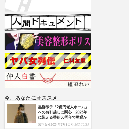
今、あなたにオススメ
黒柳徹子「2億円老人ホーム」
へのお引越しに関心 2025年
に迎える番組50周年で勇退か
週刊女性2024年7月9日号
2024/6/25