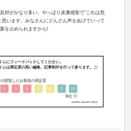
反対がかなり多い。やっぱり皮膚感覚で"これは危
と思います。みなさんにどんどん声をあげていって
案を止められますから!
イムにフィードバックしてください。
イムは満足度の高い編集、記事制作を行って参ります。ご
事の閲覧したお客様の満足度
4
5
6
7
8
9
10
🙂
満足
media weaver drive