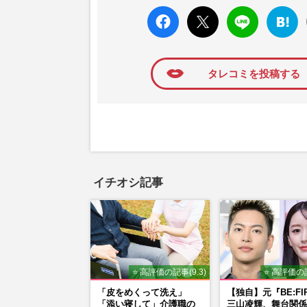
faceboo
X ポス
LINE
はてな
k いい
ト
ブック
ね
マーク
に追加
タレコミを投稿する
イチオシ記事
⭐ 高評価の記事(9.3)
⭐ 高評価の記
「皮をめくって洗え」
【独自】元『BE:FI
「添い寝して」介護職の
三山凌輝、舞台関係