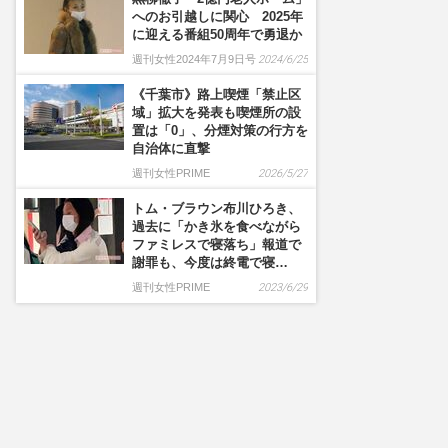
へのお引越しに関心 2025年
に迎える番組50周年で勇退か
週刊女性2024年7月9日号
2024/6/25
《千葉市》路上喫煙「禁止区
域」拡大を発表も喫煙所の設
置は「0」、分煙対策の行方を
自治体に直撃
週刊女性PRIME
2026/5/27
トム・ブラウン布川ひろき、
過去に「かき氷を食べながら
ファミレスで寝落ち」報道で
謝罪も、今度は終電で寝…
週刊女性PRIME
2023/6/29