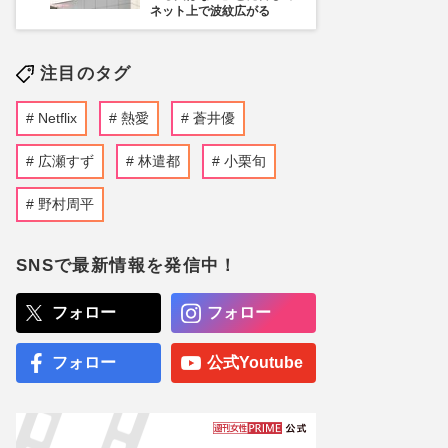
ネット上で波紋広がる
注目のタグ
Netflix
熱愛
蒼井優
広瀬すず
林遣都
小栗旬
野村周平
SNSで最新情報を発信中！
フォロー
フォロー
フォロー
公式Youtube