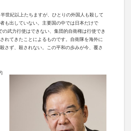
M
ら半世紀以上たちますが、ひとりの外国人も殺して
u
者も出していない。主要国の中では日本だけで
t
での武力行使はできない、集団的自衛権は行使でき
e
されてきたことによるものです。自衛隊を海外に
殺さず、殺されない。この平和の歩みが今、覆さ
的