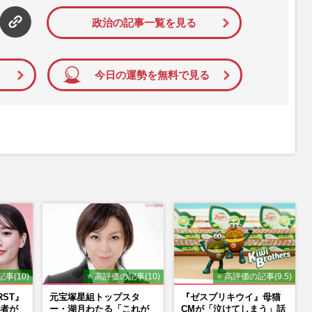
政治の記事一覧を見る
今日の運勢を無料で見る
事(10)
⭐ 高評価の記事(10)
⭐ 高評価の記事(9.5)
RST』
元宝塚星組トップスタ
『ゼスプリキウイ』母猫
者が
ー・湖月わたる「これが
CMが「泣けてしまう」話