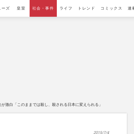
ニーズ
皇室
社会・事件
ライフ
トレンド
コミックス
連
夫が激白「このままでは殺し、殺される日本に変えられる」
2015/7/4