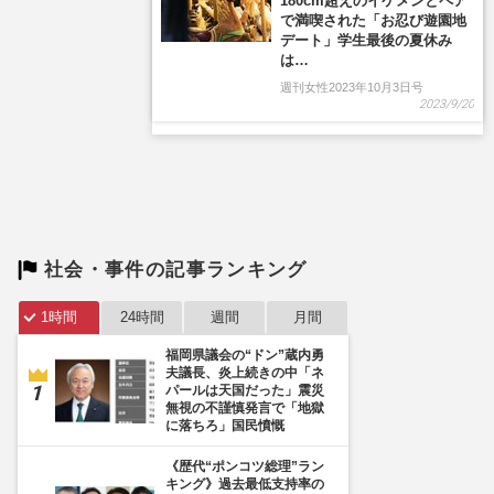
180cm超えのイケメンとペア
で満喫された「お忍び遊園地
デート」学生最後の夏休み
は…
週刊女性2023年10月3日号
2023/9/20
社会・事件の記事ランキング
1時間
24時間
週間
月間
福岡県議会の“ドン”蔵内勇
夫議長、炎上続きの中「ネ
パールは天国だった」震災
無視の不謹慎発言で「地獄
に落ちろ」国民憤慨
《歴代“ポンコツ総理”ラン
キング》過去最低支持率の