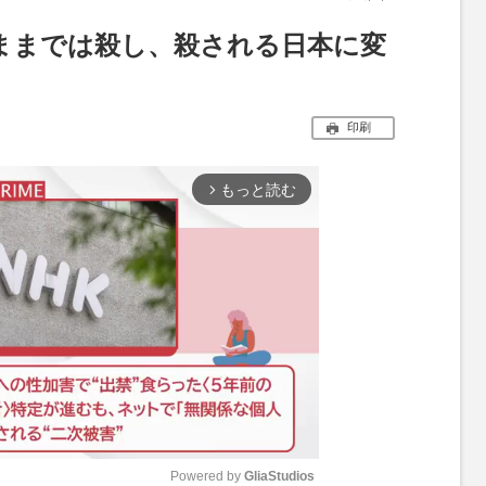
ままでは殺し、殺される日本に変
印刷
もっと読む
arrow_forward_ios
Powered by 
GliaStudios