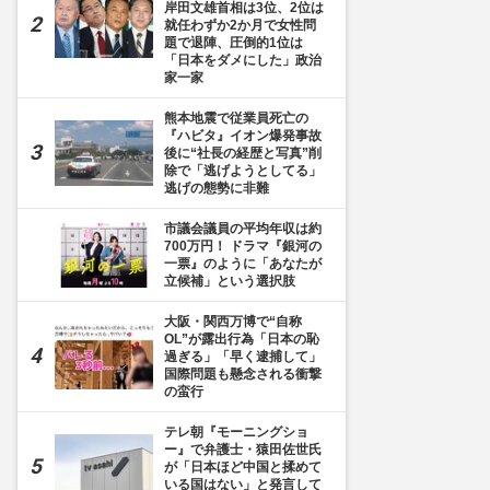
岸田文雄首相は3位、2位は
就任わずか2か月で女性問
題で退陣、圧倒的1位は
「日本をダメにした」政治
家一家
熊本地震で従業員死亡の
『ハビタ』イオン爆発事故
後に“社長の経歴と写真”削
除で「逃げようとしてる」
逃げの態勢に非難
市議会議員の平均年収は約
700万円！ ドラマ『銀河の
一票』のように「あなたが
立候補」という選択肢
大阪・関西万博で“自称
OL”が露出行為「日本の恥
過ぎる」「早く逮捕して」
国際問題も懸念される衝撃
の蛮行
テレ朝『モーニングショ
ー』で弁護士・猿田佐世氏
が「日本ほど中国と揉めて
いる国はない」と発言して