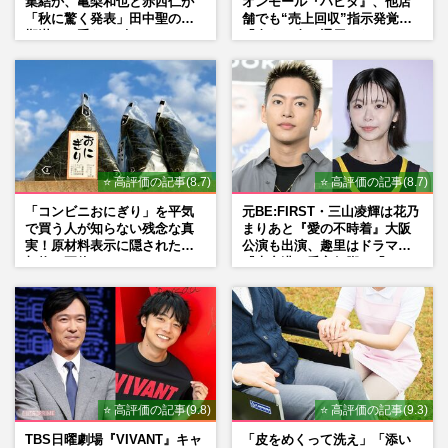
集結か、亀梨和也と赤西仁が
オンモール『ハビタ』、他店
「秋に驚く発表」田中聖の刑
舗でも“売上回収”指示発覚で
期満了と重なる“匂わせ”では
「命より金」通用しなくなっ
ない理由
た言い訳
⭐ 高評価の記事(8.7)
⭐ 高評価の記事(8.7)
「コンビニおにぎり」を平気
元BE:FIRST・三山凌輝は花乃
で買う人が知らない残念な真
まりあと『愛の不時着』大阪
実！原材料表示に隠された添
公演も出演、趣里はドラマ
加物の正体
『大空港』番宣行脚に「メン
タル強すぎ」の実情
⭐ 高評価の記事(9.8)
⭐ 高評価の記事(9.3)
TBS日曜劇場『VIVANT』キャ
「皮をめくって洗え」「添い