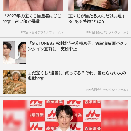
「2027年の宝くじ当選者は〇〇
宝くじが当たる人にだけ共通す
です」占い師が暴露
る“ある特徴”とは？
PR(合同会社デジタルファーム )
PR(合同会社デジタルファーム )
『SixTONES』松村北斗×芳根京子、W主演映画がクラ
ンクイン直前に「突如中止...
まだ宝くじ“適当に”買ってる？それ、当たらない人の
典型です
PR(合同会社デジタルファーム )