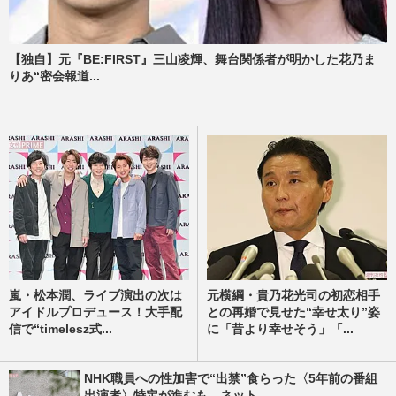
【独自】元『BE:FIRST』三山凌輝、舞台関係者が明かした花乃ま
りあ“密会報道...
嵐・松本潤、ライブ演出の次は
元横綱・貴乃花光司の初恋相手
アイドルプロデュース！大手配
との再婚で見せた“幸せ太り”姿
信で“timelesz式...
に「昔より幸せそう」「...
NHK職員への性加害で“出禁”食らった〈5年前の番組
出演者〉特定が進むも、ネット...