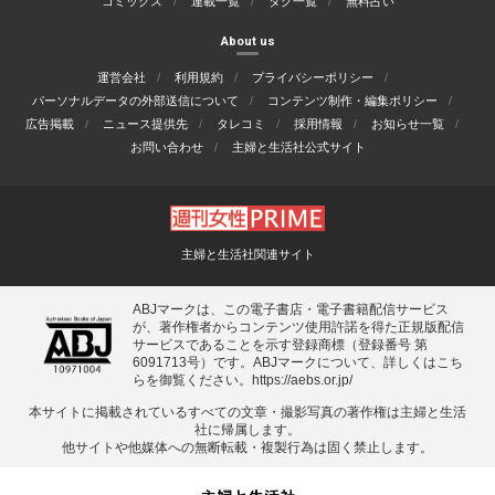
コミックス
連載一覧
タグ一覧
無料占い
About us
運営会社
利用規約
プライバシーポリシー
パーソナルデータの外部送信について
コンテンツ制作・編集ポリシー
広告掲載
ニュース提供先
タレコミ
採用情報
お知らせ一覧
お問い合わせ
主婦と生活社公式サイト
主婦と生活社関連サイト
ABJマークは、この電子書店・電子書籍配信サービス
が、著作権者からコンテンツ使用許諾を得た正規版配信
サービスであることを示す登録商標（登録番号 第
6091713号）です。ABJマークについて、詳しくはこち
らを御覧ください。
https://aebs.or.jp/
本サイトに掲載されているすべての⽂章・撮影写真の著作権は主婦と⽣活
社に帰属します。
他サイトや他媒体への無断転載・複製⾏為は固く禁⽌します。