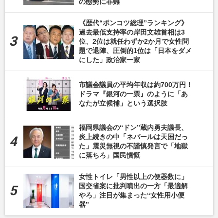
の態勢に非難
《歴代“ポンコツ総理”ランキング》
過去最低支持率の岸田文雄首相は3
位、2位は就任わずか2か月で女性問
題で退陣、圧倒的1位は「日本をダメ
にした」政治家一家
市議会議員の平均年収は約700万円！
ドラマ『銀河の一票』のように「あ
なたが立候補」という選択肢
福岡県議会の“ドン”蔵内勇夫議長、
炎上続きの中「ネパールは天国だっ
た」震災無視の不謹慎発言で「地獄
に落ちろ」国民憤慨
女性トイレ「男性以上の便器数に」
国交省案に批判噴出の一方「最適解
やろ」注目が集まった“女性用小便
器”