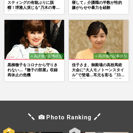
スティングの有能ぶりに脱
寝して」介護職の半数が性的
帽！堺雅人演じる“乃木の青年
嫌がらせや暴力を経験
期”役は、そっくり説根強い
Mr.Children桜井和寿のバンド
マン長男・櫻井海音だった
⭐ 高評価の記事(8.5)
⭐ 高評価の記事(8.5)
黒柳徹子をコロナから守りき
佳子さま、御殿場の高校馬術
れない…『徹子の部屋』収録
大会に“大人モノトーンスタイ
再休止の危機
ル”で登場…耳元を彩る「3300
円の藍染イヤリング」は即品
薄に
Photo Ranking