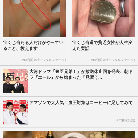
宝くじ当たる人だけがやってい
宝くじ当選で貧乏女性が人生変
ること、教えます
えた実話
PR(合同会社デジタルファーム )
PR(合同会社デジタルファーム )
大河ドラマ『豊臣兄弟！』が放送休止回を発表、朝ド
ラ『エール』から始まった「見習う...
アマゾンで大人気！血圧対策はコーヒーに足してみて
PR(森永乳業)