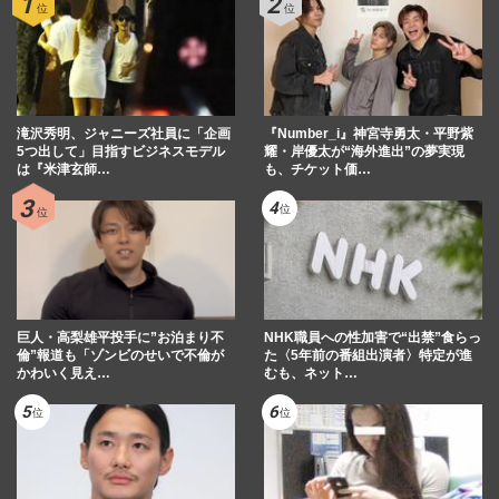
滝沢秀明、ジャニーズ社員に「企画
『Number_i』神宮寺勇太・平野紫
5つ出して」目指すビジネスモデル
耀・岸優太が“海外進出”の夢実現
は『米津玄師…
も、チケット価…
巨人・高梨雄平投手に”お泊まり不
NHK職員への性加害で“出禁”食らっ
倫”報道も「ゾンビのせいで不倫が
た〈5年前の番組出演者〉特定が進
かわいく見え…
むも、ネット…