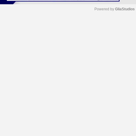
Powered by 
GliaStudios
M
u
t
e