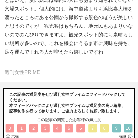
とはいえ、浜比嘉島は県内の人にもあまり知られていない
穴場スポット。個人的には、海中道路よりも浜比嘉大橋を
渡ったところにある公園から撮影する景色のほうが美しい
と思うのですが、観光客はもちろん、地元民もあまりいな
いのでのんびりできますよ。観光スポット的にも素晴らし
い場所が多いので、これを機会にうるま市に興味を持ち、
足を運んでくれる人が増えたら嬉しいですね」
週刊女性PRIME
この記事の満足度をぜひ週刊女性プライムにフィードバックして
ください。
本フィードバックにより週刊女性プライムは満足度の高い編集、
記事制作を行って参ります。ご協力よろしくお願い致します。
この記事の閲覧したお客様の満足度
0
1
2
3
4
5
6
7
8
9
10
🙁
🙂
不満
満足