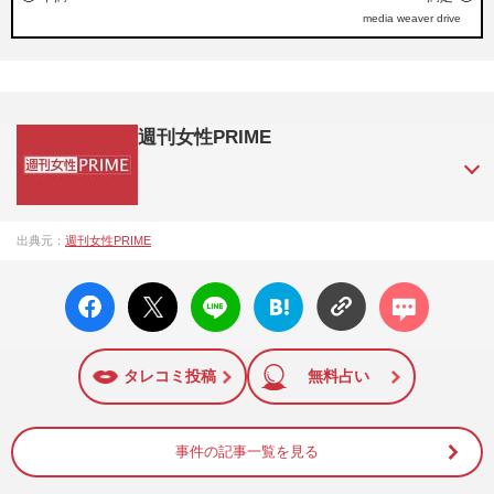
media weaver drive
週刊女性PRIME
『週刊女性PRIME（シュージョプライム）』は、2015年（平
出典元：
週刊女性PRIME
成27年）1月に開設された主婦と生活社が運営する日本のニュ
ースサイトです。『週刊女性PRIME』編集者が担当する連載
facebo
X ポス
LINE
はてな
コメン
陣の執筆記事を配信するほか、女性週刊誌『週刊女性』の誌
ok い
ト
ブック
ト
面に掲載された記事から、インターネット利用者層にとって
いね
マーク
特に関心の高い題材の記事を、WEB向けにリライトして配信
に追加
しています！
タレコミ投稿
無料占い
事件の記事一覧を見る