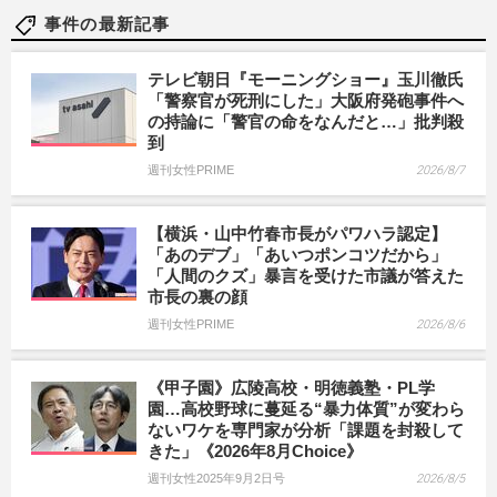
事件の最新記事
テレビ朝日『モーニングショー』玉川徹氏
「警察官が死刑にした」大阪府発砲事件へ
の持論に「警官の命をなんだと…」批判殺
到
週刊女性PRIME
2026/8/7
【横浜・山中竹春市長がパワハラ認定】
「あのデブ」「あいつポンコツだから」
「人間のクズ」暴言を受けた市議が答えた
市長の裏の顔
週刊女性PRIME
2026/8/6
《甲子園》広陵高校・明徳義塾・PL学
園…高校野球に蔓延る“暴力体質”が変わら
ないワケを専門家が分析「課題を封殺して
きた」《2026年8月Choice》
週刊女性2025年9月2日号
2026/8/5