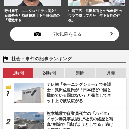
野村周平、ユニクロ“モデル美女”・
中居正広、武田舞香との“6年愛”の
石田夢実と熱愛報道！下半身強調の
ウラで隠してきた「年下女性の存
「過激すぎ…
在」
7位以降を見る
社会・事件の記事ランキング
1時間
24時間
週間
月間
テレ朝『モーニングショー』で弁護
士・猿田佐世氏が「日本ほど中国と
揉めている国はない」と発言してネ
ット上で波紋広がる
熊本地震で従業員死亡の『ハビタ』
イオン爆発事故後に“社長の経歴と写
真”削除で「逃げようとしてる」逃げ