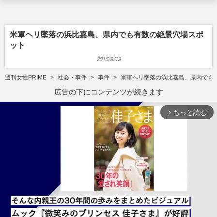
米軍ヘリ墜落の浜比嘉島、県内でも有数の絶景穴場スポ
ット
2015/8/13
週刊女性PRIME
社会・事件
事件
米軍ヘリ墜落の浜比嘉島、県内でも
広告の下にコンテンツが続きます
もっと読む
arrow_forward_ios