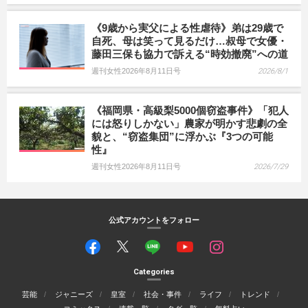
《9歳から実父による性虐待》弟は29歳で
自死、母は笑って見るだけ…叔母で女優・
藤田三保も協力で訴える“時効撤廃”への道
週刊女性2026年8月11日号
2026/8/1
《福岡県・高級梨5000個窃盗事件》「犯人
には怒りしかない」農家が明かす悲劇の全
貌と、“窃盗集団”に浮かぶ『3つの可能
性』
週刊女性2026年8月11日号
2026/7/29
公式アカウントをフォロー
Categories
芸能
ジャニーズ
皇室
社会・事件
ライフ
トレンド