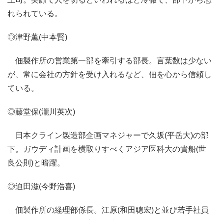
れられている。
◎津野薫(中本賢)
佃製作所の営業第一部を牽引する部長。言葉数は少ない
が、常に会社の方針を受け入れるなど、佃を心から信頼し
ている。
◎藤堂保(瀧川英次)
日本クライン製造部企画マネジャーで久坂(平岳大)の部
下。ガウディ計画を横取りすべくアジア医科大の貴船(世
良公則)と暗躍。
◎迫田滋(今野浩喜)
佃製作所の経理部係長。江原(和田聰宏)と並び若手社員