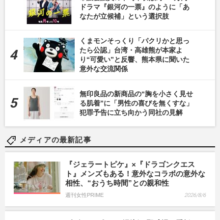
ドラマ『銀河の一票』のように「あ
なたが立候補」という選択肢
くまモンそっくり「パクリかと思っ
たら公認」台湾・高雄熊が本家よ
り“可愛い”と反響、熊本県に聞いた
意外な交流関係
無印良品の新商品の“胸を小さく見せ
る肌着”に「男性の喜びを無くすな」
犯罪予告に立ち向かう同社の見解
メディアの最新記事
『ジェラートピケ』×『ドラゴンクエス
ト』メンズもある！意外なコラボの意外な
相性、“おうち時間”との親和性
週刊女性PRIME
2026/8/6