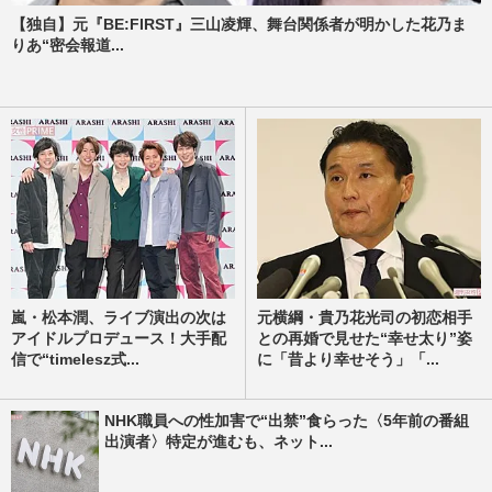
【独自】元『BE:FIRST』三山凌輝、舞台関係者が明かした花乃ま
りあ“密会報道...
嵐・松本潤、ライブ演出の次は
元横綱・貴乃花光司の初恋相手
アイドルプロデュース！大手配
との再婚で見せた“幸せ太り”姿
信で“timelesz式...
に「昔より幸せそう」「...
NHK職員への性加害で“出禁”食らった〈5年前の番組
出演者〉特定が進むも、ネット...