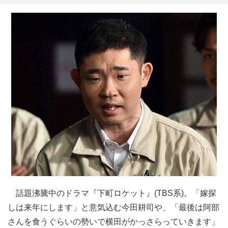
話題沸騰中のドラマ『下町ロケット』(TBS系)。「嫁探
しは来年にします」と意気込む今田耕司や、「最後は阿部
さんを食うぐらいの勢いで横田がかっさらっていきます」