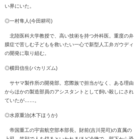
い界にいた。
◎一村隼人(今田耕司)
北陸医科大学教授で、高い技術を持つ外科医。重度の弁
膜症で苦しむ子どもを救いたい一心で新型人工弁ガウディ
の開発に取り組む。
◎横田信生(バカリズム)
サヤマ製作所の開発部。窓際族で担当がなく、ある理由
からほかの製造部員のアシスタントとして飼い殺しにされ
ていたが……。
◎水原重治(木下ほうか)
帝国重工の宇宙航空部本部長。財前(吉川晃司)の直属の
上司。笑顔で人を切るといわれるほど冷徹で、部下から恐