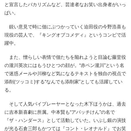
と宣言したバカリズムなど、芸達者なお笑い出身者がいっ
ぱい。
鋭い意見で時に佃にぶつかっていく迫田役の今野浩喜も
現役の芸人で、『キングオブコメディ』というコンビで活
躍中。
また、憎らしい表情で佃たちを陥れようと目論む藤堂役
の瀧川英次にはもうひとつの顔が。“赤ペン瀧川”という名
で迷惑メールや川柳など気になるテキストを独自の視点で
添削(ツッコミ)する“なんでも添削家”としても活躍してい
る。
そして人気バイプレーヤーとなった木下ほうかは、過去
に吉本新喜劇に所属。中本賢も“アパッチけん”の名で
『ザ・ハンダース』として活動していた。いぶし銀の演技
が光る石倉三郎もかつては『コント・レオナルド』でお笑