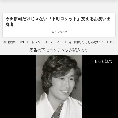
今田耕司だけじゃない『下町ロケット』支えるお笑い出
身者
2015/12/20
週刊女性PRIME
トレンド
メディア
今田耕司だけじゃない『下町ロケ
広告の下にコンテンツが続きます
もっと読む
arrow_forward_ios