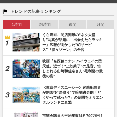
トレンドの記事ランキング
1時間
24時間
週間
月間
くら寿司、閉店間際の“ネタ大盛
り”写真が話題に「出会えたらラッキ
ー」広報が明かした“幻サービ
ス”『得々ゾーン』の全容
映画『名探偵コナン ハイウェイの堕
天使』近づく“上映終了”の足音、惜
しまれる山崎和佳奈さん“毛利蘭の最
後の姿”
《東京ディズニーシー》迷惑配信者
が閉園後“居残り”で暗闇逃走劇「ど
うやって残った?」の疑問をオリエン
タルランドに直撃
市議会議員の平均年収は約700万円！