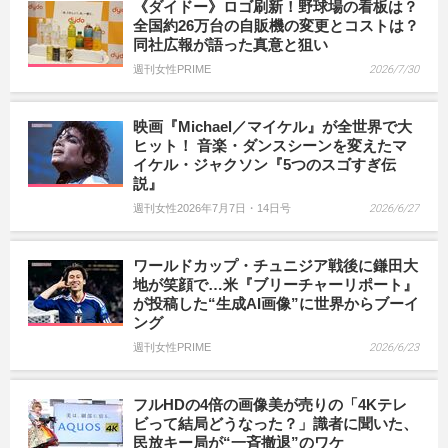
《ダイドー》ロゴ刷新！野球場の看板は？
全国約26万台の自販機の変更とコストは？
同社広報が語った真意と狙い
週刊女性PRIME
2026/7/30
映画『Michael／マイケル』が全世界で大
ヒット！ 音楽・ダンスシーンを変えたマ
イケル・ジャクソン『5つのスゴすぎ伝
説』
週刊女性2026年7月7日・14日号
2026/6/27
ワールドカップ・チュニジア戦後に鎌田大
地が笑顔で…米『ブリーチャーリポート』
が投稿した“生成AI画像”に世界からブーイ
ング
週刊女性PRIME
2026/6/23
フルHDの4倍の画像美が売りの「4Kテレ
ビって結局どうなった？」識者に聞いた、
民放キー局が“一斉撤退”のワケ