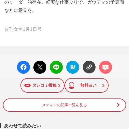
のリーダー的存在。堅実な仕事ぶりで、ガウディの予算面
などに意見を。
週刊女性1月1日号
facebo
X ポス
LINE
はてな
コメン
ok い
ト
ブック
ト
いね
マーク
に追加
タレコミ投稿
無料占い
メディアの記事一覧を見る
あわせて読みたい