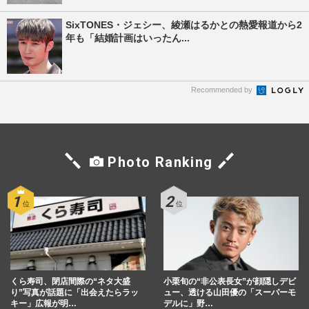
SixTONES・ジェシー、綾瀬はるかとの熱愛報道から2
年も「結婚計画はいったん...
Recommended by
Photo Ranking
くら寿司、閉店間際の“ネタ大盛
小栗旬の“非公表長女”が顔隠しデビ
り”写真が話題に「出会えたらラッ
ュー、透ける山田優の「スーパーモ
キー」広報が明…
デルに」野…