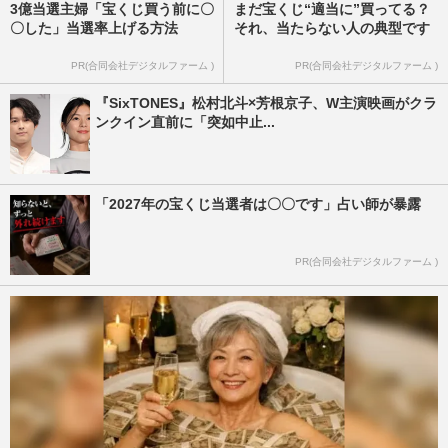
3億当選主婦「宝くじ買う前に〇
まだ宝くじ“適当に”買ってる？
〇した」当選率上げる方法
それ、当たらない人の典型です
PR(合同会社デジタルファーム )
PR(合同会社デジタルファーム )
『SixTONES』松村北斗×芳根京子、W主演映画がクラ
ンクイン直前に「突如中止...
「2027年の宝くじ当選者は〇〇です」占い師が暴露
PR(合同会社デジタルファーム )