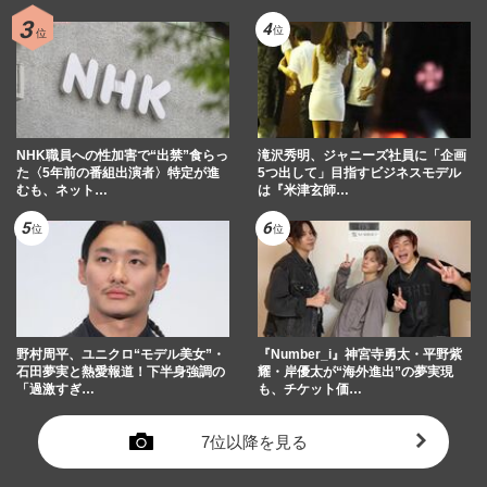
NHK職員への性加害で“出禁”食らっ
滝沢秀明、ジャニーズ社員に「企画
た〈5年前の番組出演者〉特定が進
5つ出して」目指すビジネスモデル
むも、ネット…
は『米津玄師…
野村周平、ユニクロ“モデル美女”・
『Number_i』神宮寺勇太・平野紫
石田夢実と熱愛報道！下半身強調の
耀・岸優太が“海外進出”の夢実現
「過激すぎ…
も、チケット価…
7位以降を見る