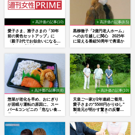
⭐ 高評価の記事(10)
⭐ 高評価の記事(8.5)
愛子さま、雅子さまの「30年
黒柳徹子「2億円老人ホーム」
前の黄色セットアップ」に
へのお引越しに関心 2025年
〈親子2代でお似合いになる〉
に迎える番組50周年で勇退か
の声、ご成婚時のドレスも手
がけた森英恵さんとの絆
⭐ 高評価の記事(8.8)
⭐ 高評価の記事(10)
惣菜が老化を早め、おにぎり
天皇ご一家が2年連続ご着用、
が居眠り運転の原因に、スー
愛子さまの“5500円かりゆし”
パー&コンビニの「危ない食
製造元が明かす驚きの反響
品」
「まさかうちの商品とは…」