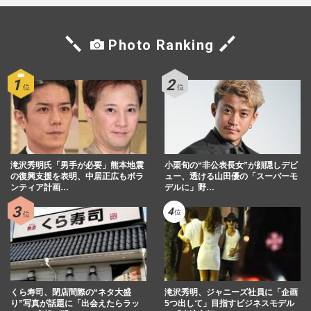
Photo Ranking
滝沢秀明氏「男手が必要」熊本地震
小栗旬の“非公表長女”が顔隠しデビ
の復興支援を表明、中居正広もボラ
ュー、透ける山田優の「スーパーモ
ンティア計画…
デルに」野…
くら寿司、閉店間際の“ネタ大盛
滝沢秀明、ジャニーズ社員に「企画
り”写真が話題に「出会えたらラッ
5つ出して」目指すビジネスモデル