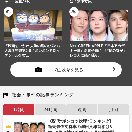
キー」広報が明…
は『米津玄師…
『映画ちいかわ 人魚の島のひみつ』
Mrs. GREEN APPLE『日本アカデ
入場者特典第2弾にボンボンドロッ
ミー賞』新賞受賞に「忖度の気が」
プシール配布…
レコ大に続き囁か…
7位以降を見る
社会・事件の記事ランキング
1時間
24時間
週間
月間
《歴代“ポンコツ総理”ランキング》
過去最低支持率の岸田文雄首相は3