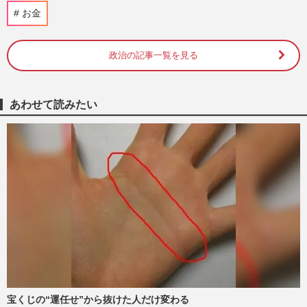
「第108回全国高校野球選手権大会」開幕
お金
も巨人・田中将大は「ドームじゃダメな
の？」日本高野連が甲子園開…
週刊女性PRIME
2026/8/5
政治の記事一覧を見る
《生活費が浮く優待株14選》年間20万〜
30万円おトクに! 200銘柄保有の“達人主
あわせて読みたい
婦”が伝授する投資のコツ
週刊女性2026年8月11日号
2026/8/2
《預金金利0.5%超も続々》プロが教える
「いつの間にか損」を防ぐ銀行選びと、“3
つの目的別口座”
週刊女性2026年8月11日号
2026/8/1
1.5億円脱税で有罪判決のインフルエンサ
ー・宮崎麗果、執行猶予付きに《甘すぎ》
も背負う、実刑より重い“…
週刊女性PRIME
2026/7/15
宝くじの“運任せ”から抜けた人だけ変わる