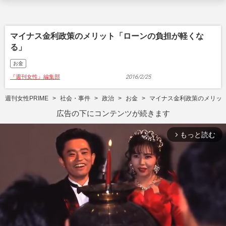
マイナス金利政策のメリット「ローンの負担が軽くな
る」
お金
『週刊女性』編集部
2016/2/25
週刊女性PRIME
社会・事件
政治
お金
マイナス金利政策のメリッ
広告の下にコンテンツが続きます
もっと読む
arrow_forward_ios