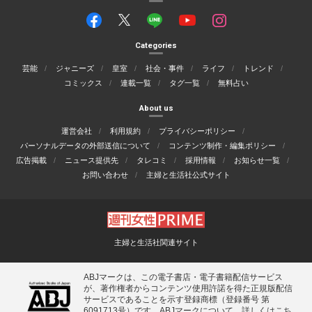
Categories
芸能
ジャニーズ
皇室
社会・事件
ライフ
トレンド
コミックス
連載一覧
タグ一覧
無料占い
About us
運営会社
利用規約
プライバシーポリシー
パーソナルデータの外部送信について
コンテンツ制作・編集ポリシー
広告掲載
ニュース提供先
タレコミ
採用情報
お知らせ一覧
お問い合わせ
主婦と生活社公式サイト
主婦と生活社関連サイト
ABJマークは、この電子書店・電子書籍配信サービス
が、著作権者からコンテンツ使用許諾を得た正規版配信
サービスであることを示す登録商標（登録番号 第
6091713号）です。ABJマークについて、詳しくはこち