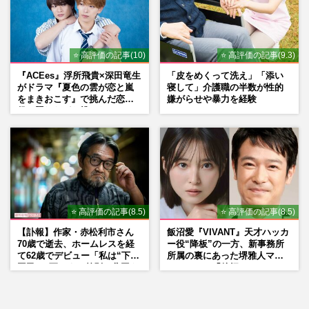
⭐ 高評価の記事(10)
⭐ 高評価の記事(9.3)
『ACEes』浮所飛貴×深田竜生
「皮をめくって洗え」「添い
がドラマ『夏色の雲が恋と嵐
寝して」介護職の半数が性的
をまきおこす』で挑んだ恋人
嫌がらせや暴力を経験
役、照れながら挑んだキュン
シーン秘話
⭐ 高評価の記事(8.5)
⭐ 高評価の記事(8.5)
【訃報】作家・赤松利市さん
飯沼愛『VIVANT』天才ハッカ
70歳で逝去、ホームレスを経
ー役“降板”の一方、新事務所
て62歳でデビュー「私は“下級
所属の裏にあった堺雅人マネ
国民”。死ぬまで差別と貧困を
ージャーの「後押し」
書き続けます」壮絶人生