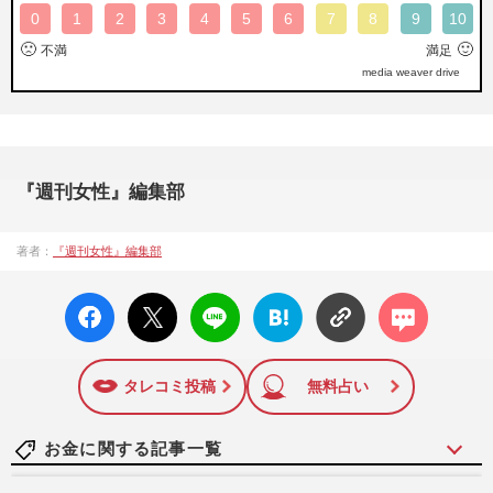
0
1
2
3
4
5
6
7
8
9
10
🙁
🙂
不満
満足
media weaver drive
『週刊女性』編集部
著者：
『週刊女性』編集部
facebo
X ポス
LINE
はてな
コメン
ok い
ト
ブック
ト
いね
マーク
に追加
タレコミ投稿
無料占い
お金に関する記事一覧