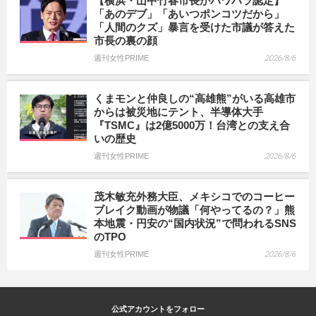
【横浜・山中竹春市長がパワハラ認定】
「あのデブ」「あいつポンコツだから」
「人間のクズ」暴言を受けた市議が答えた
市長の裏の顔
週刊女性PRIME
2026/8/6
くまモンと仲良しの“高雄熊”がいる高雄市
からは被災地にテント、半導体大手
『TSMC』は2億5000万！台湾との支え合
いの歴史
週刊女性PRIME
2026/8/6
茂木敏充外務大臣、メキシコでのコーヒー
ブレイク動画が物議「何やってるの？」熊
本地震・円安の“国内状況”で問われるSNS
のTPO
週刊女性PRIME
2026/8/6
公式アカウントをフォロー