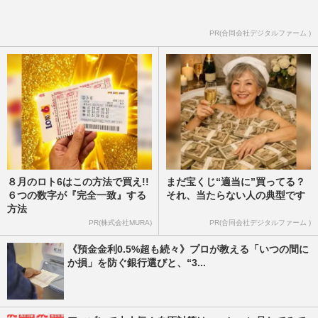
ポケモン30周年イヤーでコラボバブル「最
PR(合同会社デジタルファーム )
高額は99万円」“金仕様”ネックレス！金の
価格高騰中で“購入価値…
週刊女性PRIME
2026/7/13
８月のロト6はこの方法で買え!!
まだ宝くじ“適当に”買ってる？
６つの数字が『完全一致』する
それ、当たらない人の典型です
方法
PR(株式会社MURA)
PR(合同会社デジタルファーム )
《預金金利0.5%超も続々》プロが教える「いつの間に
か損」を防ぐ銀行選びと、“3...