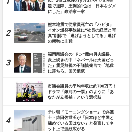
位、2位は就任わずか2か月で女性問
題で退陣、圧倒的1位は「日本をダメ
にした」政治家一家
熊本地震で従業員死亡の『ハビタ』
イオン爆発事故後に“社長の経歴と写
真”削除で「逃げようとしてる」逃げ
の態勢に非難
福岡県議会の“ドン”蔵内勇夫議長、
炎上続きの中「ネパールは天国だっ
た」震災無視の不謹慎発言で「地獄
に落ちろ」国民憤慨
市議会議員の平均年収は約700万円！
ドラマ『銀河の一票』のように「あ
なたが立候補」という選択肢
テレ朝『モーニングショー』で弁護
士・猿田佐世氏が「日本ほど中国と
揉めている国はない」と発言してネ
ット上で波紋広がる