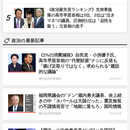
《政治家失言ランキング》支持率急
落の高市早苗首相は3位、2位は“泣き
マネ”の議員、圧倒的1位は「品性を
疑う」元首相の息子
政治の最新記事
《1%の消費減税》自民党・小渕優子氏、
高市早苗首相の“代替財源”ナシに反発も
「揚げ足取りではなく」求められる“建設
的な議論”
週刊女性PRIME
2026/8/7
福岡県議会の“ドン”蔵内勇夫議長、炎上続
きの中「ネパールは天国だった」震災無視
の不謹慎発言で「地獄に落ちろ」国民憤慨
週刊女性PRIME
2026/8/6