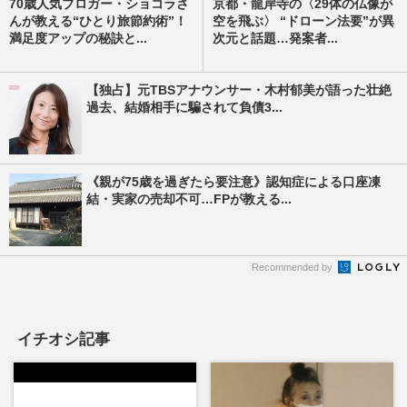
70歳人気ブロガー・ショコラさ
京都・龍岸寺の〈29体の仏像が
んが教える“ひとり旅節約術”！
空を飛ぶ〉 “ドローン法要”が異
満足度アップの秘訣と...
次元と話題…発案者...
【独占】元TBSアナウンサー・木村郁美が語った壮絶
過去、結婚相手に騙されて負債3...
《親が75歳を過ぎたら要注意》認知症による口座凍
結・実家の売却不可…FPが教える...
Recommended by
イチオシ記事