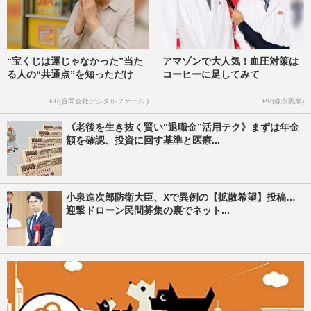
“宝くじは運じゃなかった”当た
アマゾンで大人気！血圧対策は
る人の“共通点”を知っただけ
コーヒーに足してみて
PR(合同会社デジタルファーム )
PR(森永乳業)
《老後を生き抜く賢い“退職金”活用テク》まずは年金
額を確認、投資に回す基準と医療...
小泉進次郎防衛大臣、Xで異例の【拡散希望】投稿…
迎撃ドローン民間募集の裏でネット...