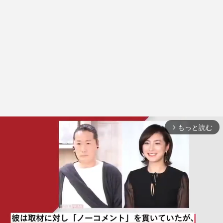
もっと読む
arrow_forward_ios