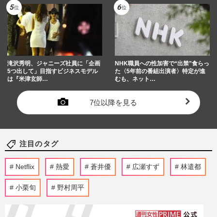
滝沢秀明、ジャニーズ社員に「企画
NHK職員への性加害で“出禁”食らっ
5つ出して」目指すビジネスモデル
た〈5年前の番組出演者〉特定が進
は『米津玄師…
むも、ネット…
7位以降を見る
注目のタグ
Netflix
熱愛
蒼井優
広瀬すず
林遣都
小栗旬
野村周平