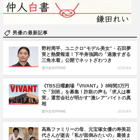
男優の最新記事
野村周平、ユニクロ“モデル美女”・石田夢
実と熱愛報道！下半身強調の「過激すぎる
三角水着」公開でネットざわつき
週刊女性PRIME
2026/8/6
《TBS日曜劇場『VIVANT』》8時間3万円
で「別班」を募集！詐欺の声も「求人は事
実」運営会社が明かす“激レア”バイトの真
相
週刊女性PRIME
2026/8/6
高島ファミリーの母、元宝塚女優の寿美花
代さんが逝去「私が面倒みたいの」最後ま