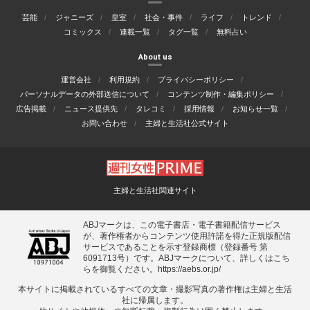
芸能
ジャニーズ
皇室
社会・事件
ライフ
トレンド
コミックス
連載一覧
タグ一覧
無料占い
About us
運営会社
利用規約
プライバシーポリシー
パーソナルデータの外部送信について
コンテンツ制作・編集ポリシー
広告掲載
ニュース提供先
タレコミ
採用情報
お知らせ一覧
お問い合わせ
主婦と生活社公式サイト
主婦と生活社関連サイト
ABJマークは、この電子書店・電子書籍配信サービス
が、著作権者からコンテンツ使用許諾を得た正規版配信
サービスであることを示す登録商標（登録番号 第
6091713号）です。ABJマークについて、詳しくはこち
らを御覧ください。
https://aebs.or.jp/
本サイトに掲載されているすべての⽂章・撮影写真の著作権は主婦と⽣活
社に帰属します。