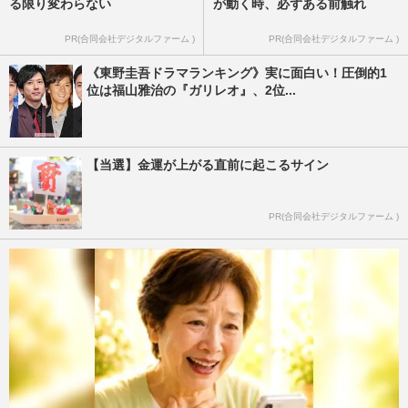
る限り変わらない
が動く時、必ずある前触れ
PR(合同会社デジタルファーム )
PR(合同会社デジタルファーム )
《東野圭吾ドラマランキング》実に面白い！圧倒的1
位は福山雅治の『ガリレオ』、2位...
【当選】金運が上がる直前に起こるサイン
PR(合同会社デジタルファーム )