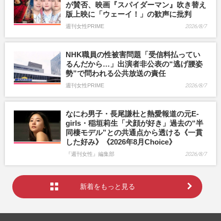
が賛否、映画『スパイダーマン』吹き替え
版上映に「ウェーイ！」の歓声に批判
週刊女性PRIME
2026/8/7
NHK職員の性被害問題「受信料払ってい
るんだから…」出演者非公表の“逃げ腰姿
勢”で問われる公共放送の責任
週刊女性PRIME
2026/8/7
なにわ男子・長尾謙杜と熱愛報道の元E-
girls・稲垣莉生「犬顔が好き」過去の“半
同棲モデル”との共通点から透ける《一貫
した好み》《2026年8月Choice》
『週刊女性』編集部
2026/8/7
新着をもっと見る