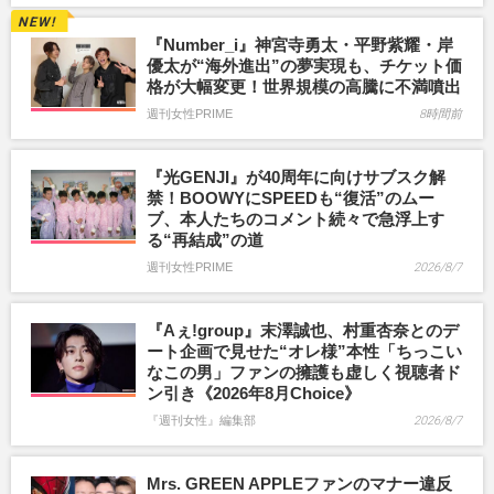
『Number_i』神宮寺勇太・平野紫耀・岸
優太が“海外進出”の夢実現も、チケット価
格が大幅変更！世界規模の高騰に不満噴出
週刊女性PRIME
8時間前
『光GENJI』が40周年に向けサブスク解
禁！BOOWYにSPEEDも“復活”のムー
ブ、本人たちのコメント続々で急浮上す
る“再結成”の道
週刊女性PRIME
2026/8/7
『Aぇ!group』末澤誠也、村重杏奈とのデ
ート企画で見せた“オレ様”本性「ちっこい
なこの男」ファンの擁護も虚しく視聴者ド
ン引き《2026年8月Choice》
『週刊女性』編集部
2026/8/7
Mrs. GREEN APPLEファンのマナー違反