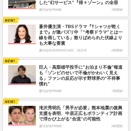
した“幻サービス”『得々ゾーン』の全容
週刊女性PRIME
5時間前
蒼井優主演・TBSドラマ『Tシャツが乾く
まで』が激バズリ中「“考察ドラマ”とは一
線を画している」散りばめられた伏線より
も大事な要素
週刊女性2026年8月18日・25日号
6時間前
巨人・高梨雄平投手に”お泊まり不倫”報道
も「ゾンビのせいで不倫がかわいく見え
る」ファンの反応が示す野球界の“不祥事
慣れ”
週刊女性PRIME
7時間前
滝沢秀明氏「男手が必要」熊本地震の復興
支援を表明、中居正広もボランティア計画
で浮かび上がる“合流”の可能性
週刊女性PRIME
8時間前