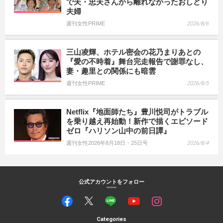
で夫・忠夫さんから離れなかったおしどり
夫婦
週刊女性PRIME
2026/8/6
三山凌輝、ホテル密会の花乃まりあとの
『愛の不時着』舞台完走報告で謝罪なし、
妻・趣里との関係にも暗雲
週刊女性PRIME
2026/8/5
Netflix『地面師たち』豊川悦司がトラブル
を乗り越え再始動！新作で描くエピソード
ゼロ『ハリソン山中の前日譚』
週刊女性2026年8月18日・25日号
2026/8/4
公式アカウントをフォロー
Categories