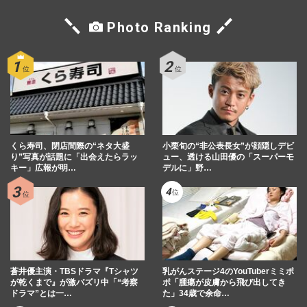
Photo Ranking
くら寿司、閉店間際の“ネタ大盛
小栗旬の“非公表長女”が顔隠しデビ
り”写真が話題に「出会えたらラッ
ュー、透ける山田優の「スーパーモ
キー」広報が明…
デルに」野…
蒼井優主演・TBSドラマ『Tシャツ
乳がんステージ4のYouTuberミミポ
が乾くまで』が激バズリ中「“考察
ポ「腫瘍が皮膚から飛び出してき
ドラマ”とは一…
た」34歳で余命…