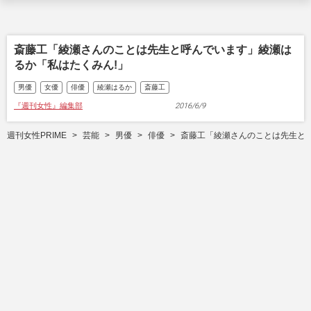
斎藤工「綾瀬さんのことは先生と呼んでいます」綾瀬は
るか「私はたくみん!」
男優
女優
俳優
綾瀬はるか
斎藤工
『週刊女性』編集部
2016/6/9
週刊女性PRIME
芸能
男優
俳優
斎藤工「綾瀬さんのことは先生と呼