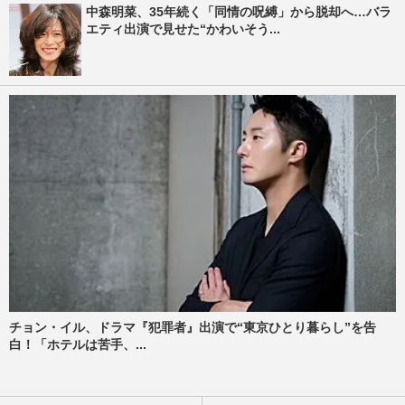
中森明菜、35年続く「同情の呪縛」から脱却へ…バラ
エティ出演で見せた“かわいそう...
チョン・イル、ドラマ『犯罪者』出演で“東京ひとり暮らし”を告
白！「ホテルは苦手、...