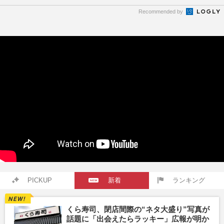
Recommended by
PICKUP
新着
ランキング
くら寿司、閉店間際の“ネタ大盛り”写真が
話題に「出会えたらラッキー」広報が明か