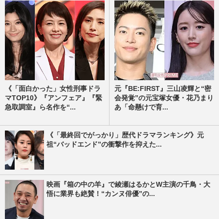
《「面白かった」女性刑事ドラ
元『BE:FIRST』三山凌輝と“密
マTOP10》『アンフェア』『緊
会発覚”の元宝塚女優・花乃まり
急取調室』ら名作を“...
あ「命懸けで育...
《「最終回でがっかり」歴代ドラマランキング》元
祖“バッドエンド”の衝撃作を抑えた...
映画『箱の中の羊』で綾瀬はるかとW主演の千鳥・大
悟に業界も絶賛！“カンヌ俳優”の...