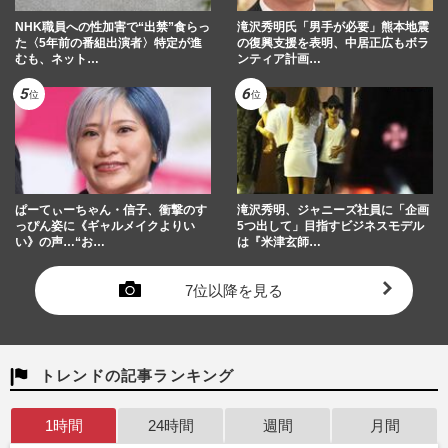
NHK職員への性加害で“出禁”食らっ
滝沢秀明氏「男手が必要」熊本地震
た〈5年前の番組出演者〉特定が進
の復興支援を表明、中居正広もボラ
むも、ネット…
ンティア計画…
ぱーてぃーちゃん・信子、衝撃のす
滝沢秀明、ジャニーズ社員に「企画
っぴん姿に《ギャルメイクよりい
5つ出して」目指すビジネスモデル
い》の声…“お…
は『米津玄師…
7位以降を見る
トレンドの記事ランキング
1時間
24時間
週間
月間