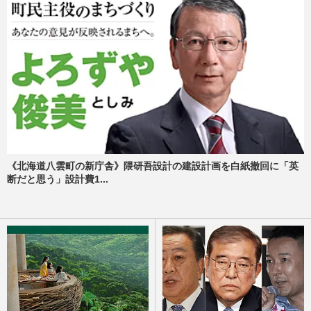
《北海道八雲町の新庁舎》隈研吾設計の建設計画を白紙撤回に「英
断だと思う」設計費1...