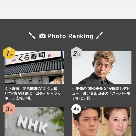
シーン秘話
Photo Ranking
くら寿司、閉店間際の“ネタ大盛
小栗旬の“非公表長女”が顔隠しデビ
り”写真が話題に「出会えたらラッ
ュー、透ける山田優の「スーパーモ
キー」広報が明…
デルに」野…