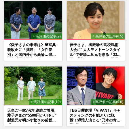
⭐ 高評価の記事(9)
⭐ 高評価の記事(8.5)
《愛子さまの未来は》皇室典
佳子さま、御殿場の高校馬術
範改正に「拙速」「女性差
大会に“大人モノトーンスタイ
別」と国内外から異論…残さ
ル”で登場…耳元を彩る「3300
れた「再改正」の道
円の藍染イヤリング」は即品
薄に
⭐ 高評価の記事(10)
⭐ 高評価の記事(9.8)
天皇ご一家が2年連続ご着用、
TBS日曜劇場『VIVANT』キャ
愛子さまの“5500円かりゆし”
スティングの有能ぶりに脱
製造元が明かす驚きの反響
帽！堺雅人演じる“乃木の青年
「まさかうちの商品とは…」
期”役は、そっくり説根強い