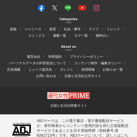
Categories
芸能
ジャニーズ
皇室
社会・事件
ライフ
トレンド
コミックス
連載一覧
タグ一覧
無料占い
About us
運営会社
利用規約
プライバシーポリシー
パーソナルデータの外部送信について
コンテンツ制作・編集ポリシー
広告掲載
ニュース提供先
タレコミ
採用情報
お知らせ一覧
お問い合わせ
主婦と生活社公式サイト
主婦と生活社関連サイト
ABJマークは、この電子書店・電子書籍配信サービス
が、著作権者からコンテンツ使用許諾を得た正規版配信
サービスであることを示す登録商標（登録番号 第
6091713号）です。ABJマークについて、詳しくはこち