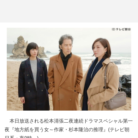
本日放送される松本清張二夜連続ドラマスペシャル第一
夜『地方紙を買う女～作家・杉本隆治の推理』(テレビ朝