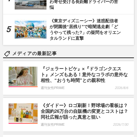
わ寄せ受ける長距離ドライバーの苦
悩
《東京ディズニーシー》迷惑配信者
が閉園後“居残り”で暗闇逃走劇「ど
うやって残った?」の疑問をオリエン
タルランドに直撃
メディアの最新記事
『ジェラートピケ』×『ドラゴンクエス
ト』メンズもある！意外なコラボの意外な
相性、“おうち時間”との親和性
週刊女性PRIME
2026/8/6
《ダイドー》ロゴ刷新！野球場の看板は？
全国約26万台の自販機の変更とコストは？
同社広報が語った真意と狙い
週刊女性PRIME
2026/7/30