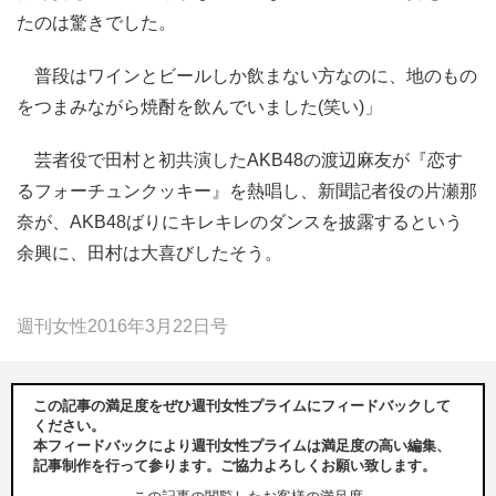
たのは驚きでした。
普段はワインとビールしか飲まない方なのに、地のもの
をつまみながら焼酎を飲んでいました(笑い)」
芸者役で田村と初共演したAKB48の渡辺麻友が『恋す
るフォーチュンクッキー』を熱唱し、新聞記者役の片瀬那
奈が、AKB48ばりにキレキレのダンスを披露するという
余興に、田村は大喜びしたそう。
週刊女性2016年3月22日号
この記事の満足度をぜひ週刊女性プライムにフィードバックして
ください。
本フィードバックにより週刊女性プライムは満足度の高い編集、
記事制作を行って参ります。ご協力よろしくお願い致します。