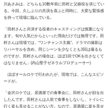
川あさみは、どちらも10数年前に田村と父娘役を演じてい
る。今回、久しぶりの共演を喜ぶと同時に、大変な緊張感
を持って現場に臨んでいる。
「田村さんと共演する役者のキャスティングは慎重になり
ます。旬や人気だからといった理由だけでは無理です。田
村さんは現場では、“ワンチャンス主義”。ドラマの撮影は
リハーサルを含め、同じシーンを少なくとも3回は撮るも
のですが、田村さんの場合は、ほぼ1回でOKを出さなくて
はなりません」(内山聖子ゼネラルプロデューサー)
ほぼオールロケで行われたが、現地では、こんなエピソ
ードが。
「金沢ロケでは、居酒屋での食事会に、田村さんが顔を出
したんです。田村さんは人前で食事をしないし、トイレに
行く姿も見せることがない方。なので、居酒屋に姿を見せ