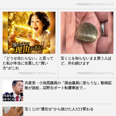
PR(合同会社デジタルファーム )
「どうせ当たらない」と思って
宝くじを知らないまま買う人ほ
た私が本当に当選した“買い
ど、外れ続けます
方”がこれ
PR(合同会社デジタルファーム )
PR(合同会社デジタルファーム)
共産党・小池晃議員の「国会議員に逆らうな」動画拡
散が波紋…辺野古ボート転覆事故で...
宝くじの“運任せ”から抜けた人だけ変わる