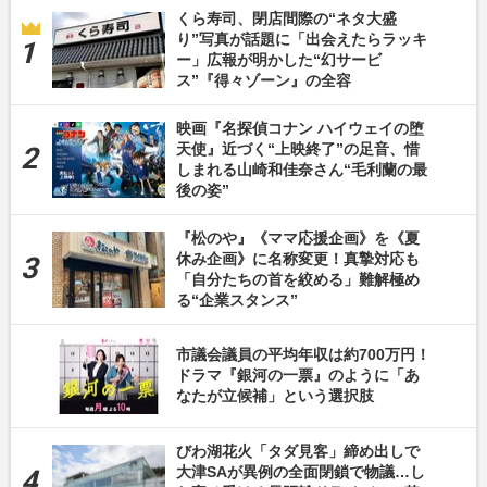
くら寿司、閉店間際の“ネタ大盛
り”写真が話題に「出会えたらラッキ
ー」広報が明かした“幻サービ
ス”『得々ゾーン』の全容
映画『名探偵コナン ハイウェイの堕
天使』近づく“上映終了”の足音、惜
しまれる山崎和佳奈さん“毛利蘭の最
後の姿”
『松のや』《ママ応援企画》を《夏
休み企画》に名称変更！真摯対応も
「自分たちの首を絞める」難解極め
る“企業スタンス”
市議会議員の平均年収は約700万円！
ドラマ『銀河の一票』のように「あ
なたが立候補」という選択肢
びわ湖花火「タダ見客」締め出しで
大津SAが異例の全面閉鎖で物議…し