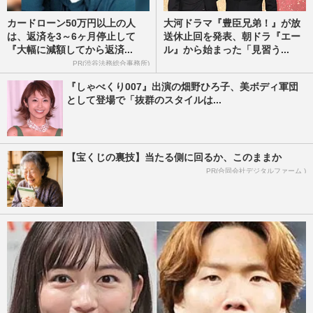
カードローン50万円以上の人
大河ドラマ『豊臣兄弟！』が放
は、返済を3～6ヶ月停止して
送休止回を発表、朝ドラ『エー
『大幅に減額してから返済...
ル』から始まった「見習う...
PR(渋谷法務総合事務所)
『しゃべくり007』出演の畑野ひろ子、美ボディ軍団
として登場で「抜群のスタイルは...
【宝くじの裏技】当たる側に回るか、このままか
PR(合同会社デジタルファーム )