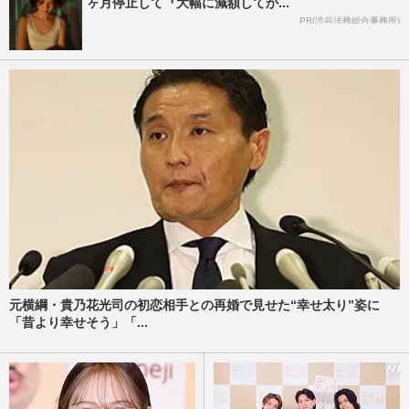
ヶ月停止して『大幅に減額してか...
PR(渋谷法務総合事務所)
元横綱・貴乃花光司の初恋相手との再婚で見せた“幸せ太り”姿に
「昔より幸せそう」「...