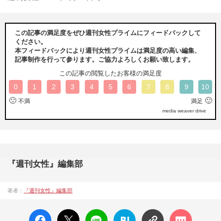
この記事の満足度をぜひ週刊女性プライムにフィードバックして
ください。
本フィードバックにより週刊女性プライムは満足度の高い編集、
記事制作を行って参ります。ご協力よろしくお願い致します。
この記事の閲覧したお客様の満足度
0
1
2
3
4
5
6
7
8
9
10
🙁
🙂
不満
満足
media weaver drive
『週刊女性』編集部
著者：
『週刊女性』編集部
facebo
X ポス
LINE
はてな
コメン