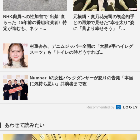
NHK職員への性加害で“出禁”食
元横綱・貴乃花光司の初恋相手
らった〈5年前の番組出演者〉特
との再婚で見せた“幸せ太り”姿
定が進むも、ネット...
に「昔より幸せそう」「...
村重杏奈、デニムジッパー全開の「大胆V字ハイレグ
スーツ」も「トイレの時どうすれば...
Number_iの女性バックダンサーが怒りの告発「本当
に気持ち悪い」共演者まで攻...
Recommended by
あわせて読みたい