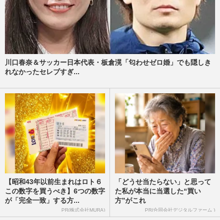
川口春奈＆サッカー日本代表・板倉滉「匂わせゼロ婚」でも隠しき
れなかったセレブすぎ...
【昭和43年以前生まれはロト６
「どうせ当たらない」と思って
この数字を買うべき】6つの数字
た私が本当に当選した“買い
が「完全一致」する方...
方”がこれ
PR(株式会社MURA)
PR(合同会社デジタルファーム )