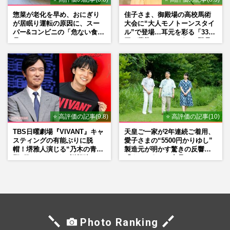
惣菜が老化を早め、おにぎり
佳子さま、御殿場の高校馬術
が居眠り運転の原因に、スー
大会に“大人モノトーンスタイ
パー&コンビニの「危ない食
ル”で登場…耳元を彩る「3300
品」
円の藍染イヤリング」は即品
薄に
⭐ 高評価の記事(9.8)
⭐ 高評価の記事(10)
TBS日曜劇場『VIVANT』キャ
天皇ご一家が2年連続ご着用、
スティングの有能ぶりに脱
愛子さまの“5500円かりゆし”
帽！堺雅人演じる“乃木の青年
製造元が明かす驚きの反響
期”役は、そっくり説根強い
「まさかうちの商品とは…」
Mr.Children桜井和寿のバンド
マン長男・櫻井海音だった
Photo Ranking