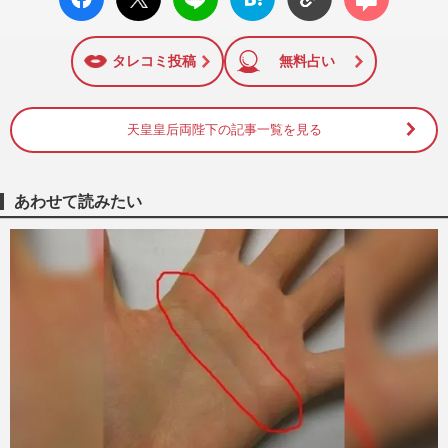
ok い
ト
ブック
ト
いね
マーク
に追加
タレコミ投稿
無料占い
天皇皇后両陛下の記事一覧を見る
あわせて読みたい