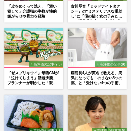
「皮をめくって洗え」「添い
古川琴音『ミッドナイトタク
寝して」介護職の半数が性的
シー』の“ミステリアスな眼差
嫌がらせや暴力を経験
し”に「僕の描く女の子みた
い」現代美術家・奈良美智氏
もSNSで“公認”
⭐ 高評価の記事(9.5)
⭐ 高評価の記事(9)
『ゼスプリキウイ』母猫CMが
病院長4人が実名で教える、病
「泣けてしまう」話題沸騰、
気になっても「のまない5つの
プランナーが明かした「親に
薬」と「受けない4つの手術」
連絡したくなる」制作秘話
⭐ 高評価の記事(8.8)
⭐ 高評価の記事(8.5)