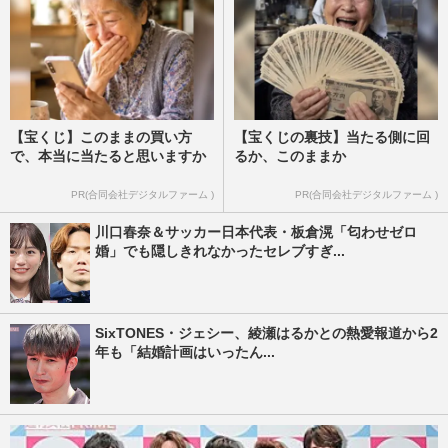
【宝くじ】このままの買い方
【宝くじの裏技】当たる側に回
で、本当に当たると思いますか
るか、このままか
PR(合同会社デジタルファーム )
PR(合同会社デジタルファーム )
川口春奈＆サッカー日本代表・板倉滉「匂わせゼロ
婚」でも隠しきれなかったセレブすぎ...
SixTONES・ジェシー、綾瀬はるかとの熱愛報道から2
年も「結婚計画はいったん...