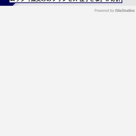
Powered by 
GliaStudios
M
u
t
e