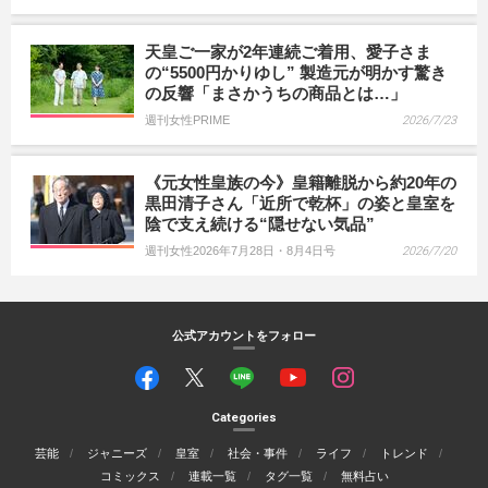
天皇ご一家が2年連続ご着用、愛子さま
の“5500円かりゆし” 製造元が明かす驚き
の反響「まさかうちの商品とは…」
週刊女性PRIME
2026/7/23
《元女性皇族の今》皇籍離脱から約20年の
黒田清子さん「近所で乾杯」の姿と皇室を
陰で支え続ける“隠せない気品”
週刊女性2026年7月28日・8月4日号
2026/7/20
公式アカウントをフォロー
Categories
芸能
ジャニーズ
皇室
社会・事件
ライフ
トレンド
コミックス
連載一覧
タグ一覧
無料占い