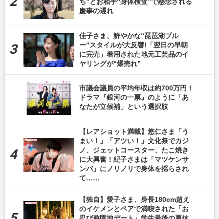
ち”とお相手“身体検査”で懸念される
慶事の遅れ
佳子さま、鮮やかな“琵琶湖ブル
ー”スタイルが大反響!「翌日の早朝
に完売」着用された地元工芸品のイ
ヤリングが“爆売れ”
市議会議員の平均年収は約700万円！
ドラマ『銀河の一票』のように「あ
なたが立候補」という選択肢
【レアショット満載】悠仁さま「う
まい！」「アツい！」文化祭でカジ
ノ、ジェットコースター、たこ焼き
に大興奮！紀子さまは「マツケンサ
ンバ」にノリノリで身体を揺らされ
て……
【独自】愛子さま、身長180cm超え
のイケメンとペアで満喫された「お
忍び遊園地デート」学生最後の夏休