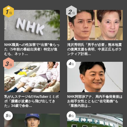
NHK職員への性加害で“出禁”食らっ
滝沢秀明氏「男手が必要」熊本地震
た〈5年前の番組出演者〉特定が進
の復興支援を表明、中居正広もボラ
むも、ネット…
ンティア計画…
乳がんステージ4のYouTuberミミポ
NHK阿部渉アナ、局内不倫発覚後は
ポ「腫瘍が皮膚から飛び出してき
お相手女性とともに“在宅勤務”も
た」34歳で余命…
「業務内容は…