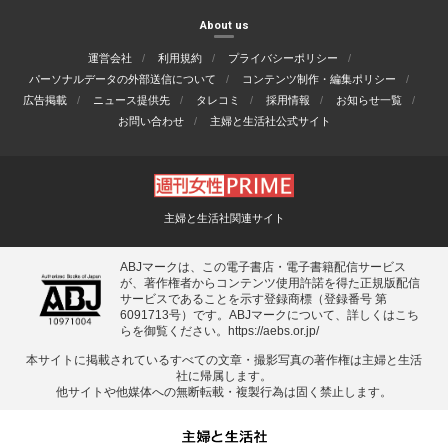
About us
運営会社
利用規約
プライバシーポリシー
パーソナルデータの外部送信について
コンテンツ制作・編集ポリシー
広告掲載
ニュース提供先
タレコミ
採用情報
お知らせ一覧
お問い合わせ
主婦と生活社公式サイト
主婦と生活社関連サイト
ABJマークは、この電子書店・電子書籍配信サービス
が、著作権者からコンテンツ使用許諾を得た正規版配信
サービスであることを示す登録商標（登録番号 第
6091713号）です。ABJマークについて、詳しくはこち
らを御覧ください。
https://aebs.or.jp/
本サイトに掲載されているすべての⽂章・撮影写真の著作権は主婦と⽣活
社に帰属します。
他サイトや他媒体への無断転載・複製⾏為は固く禁⽌します。