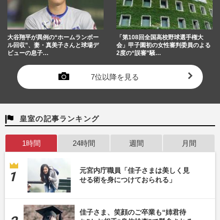
大谷翔平が異例の“ホームランボー
「第108回全国高校野球選手権大
ル回収”、妻・真美子さんと球場デ
会」甲子園初の女性審判委員のよる
ビューの息子…
2度の“誤審”騒…
7位以降を見る
皇室の記事ランキング
1時間
24時間
週間
月間
元宮内庁職員「佳子さまは美しく見
せる術を身につけておられる」
佳子さま、笑顔のご卒業も“姉君待