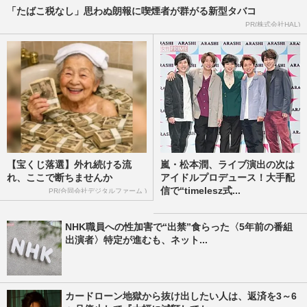
「たばこ税なし」思わぬ朗報に喫煙者が群がる新型タバコ
PR(株式会社HAL)
【宝くじ落選】外れ続ける流
嵐・松本潤、ライブ演出の次は
れ、ここで断ちませんか
アイドルプロデュース！大手配
信で“timelesz式...
PR(合同会社デジタルファーム )
NHK職員への性加害で“出禁”食らった〈5年前の番組
出演者〉特定が進むも、ネット...
カードローン地獄から抜け出したい人は、返済を3～6