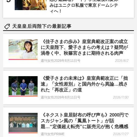
みはユニクロ私服で東京ドームシテ
ィへ！
天皇皇后両陛下の最新記事
《佳子さまの歩み》皇室典範改正案の成立
に天皇陛下、愛子さまらの考えは？疑問が
渦巻く中、秋篠宮さまに期待される肉声
週刊女性2026年8月11日号
2026/8/2
《愛子さまの未来は》皇室典範改正に「拙
速」「女性差別」と国内外から異論…残さ
れた「再改正」の道
週刊女性2026年8月11日号
2026/7/30
《ネクスト皇居財布の呼び声も》2000円で
スカジャン風の「鳳凰トート」が話
題…“定価超え転売”に販売元が抱く危機感
週刊女性PRIME
2026/7/27