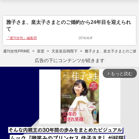
雅子さま、皇太子さまとのご婚約から24年目を迎えられ
て
『週刊女性』編集部
2016/6/8
週刊女性PRIME
皇室
天皇皇后両陛下
雅子さま、皇太子さまとのご婚約
広告の下にコンテンツが続きます
もっと読む
arrow_forward_ios