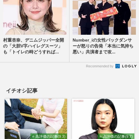
村重杏奈、デニムジッパー全開
Number_iの女性バックダンサ
の「大胆V字ハイレグスーツ」
ーが怒りの告発「本当に気持ち
も「トイレの時どうすれば...
悪い」共演者まで攻...
Recommended by
イチオシ記事
⭐ 高評価の記事(9.3)
⭐ 高評価の記事(9.7)