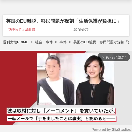
英国のEU離脱、移民問題が深刻「生活保護が負担に」
『週刊女性』編集部
2016/6/29
週刊女性PRIME
社会・事件
事件
英国のEU離脱、移民問題が深刻「
もっと読む
arrow_forward_ios
Powered by 
GliaStudios