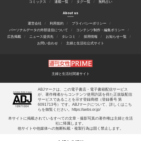
コミックス
連載一覧
タグ一覧
無料占い
About us
運営会社
利用規約
プライバシーポリシー
パーソナルデータの外部送信について
コンテンツ制作・編集ポリシー
広告掲載
ニュース提供先
タレコミ
採用情報
お知らせ一覧
お問い合わせ
主婦と生活社公式サイト
主婦と生活社関連サイト
ABJマークは、この電子書店・電子書籍配信サービス
が、著作権者からコンテンツ使用許諾を得た正規版配信
サービスであることを示す登録商標（登録番号 第
6091713号）です。ABJマークについて、詳しくはこち
らを御覧ください。
https://aebs.or.jp/
本サイトに掲載されているすべての⽂章・撮影写真の著作権は主婦と⽣活
社に帰属します。
他サイトや他媒体への無断転載・複製⾏為は固く禁⽌します。