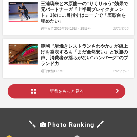
三浦璃来と木原龍一の“りくりゅう”効果で
元パートナーガ『上半期ブレイクタレン
ト』1位に…目指すはコーチで「表彰台を
埋めたい」
週刊女性2026年8月18日・25日号
2026/8/10
静岡『炭焼きレストランさわやか』が値上
げを発表するも「まだ全然安い」と歓迎の
声、消費者が揺らがない“ハンバーグ”のブ
ランド力
週刊女性PRIME
2026/8/10
新着をもっと見る
Photo Ranking