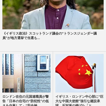
《イギリス政治》スコットランド議会の“トランスジェンダー議
員”が地方選挙で当選も...
ロンドン在住の元国連職員が警
イギリス・ロンドン中心部に“巨
告「日本の住宅の“防犯性”の低
大な中国大使館”強引な建設承
さを自覚して」“安全神...
認、反対派の掲げた「と...