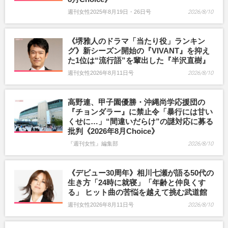
週刊女性2025年8月19日・26日号
2026/8/10
《堺雅人のドラマ「当たり役」ランキン
グ》新シーズン開始の『VIVANT』を抑え
た1位は“流行語”を輩出した『半沢直樹』
週刊女性2026年8月11日号
2026/8/10
高野連、甲子園優勝・沖縄尚学応援団の
『チョンダラー』に禁止令「暴行には甘い
くせに…」“間違いだらけ”の謎対応に募る
批判《2026年8月Choice》
『週刊女性』編集部
2026/8/10
《デビュー30周年》相川七瀬が語る50代の
生き方「24時に就寝」「年齢と仲良くす
る」 ヒット曲の苦悩を越えて挑む武道館
週刊女性2026年8月11日号
2026/8/10