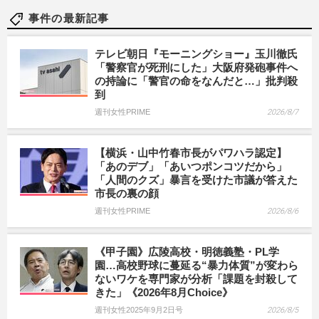
事件の最新記事
テレビ朝日『モーニングショー』玉川徹氏
「警察官が死刑にした」大阪府発砲事件へ
の持論に「警官の命をなんだと…」批判殺
到
週刊女性PRIME
2026/8/7
【横浜・山中竹春市長がパワハラ認定】
「あのデブ」「あいつポンコツだから」
「人間のクズ」暴言を受けた市議が答えた
市長の裏の顔
週刊女性PRIME
2026/8/6
《甲子園》広陵高校・明徳義塾・PL学
園…高校野球に蔓延る“暴力体質”が変わら
ないワケを専門家が分析「課題を封殺して
きた」《2026年8月Choice》
週刊女性2025年9月2日号
2026/8/5