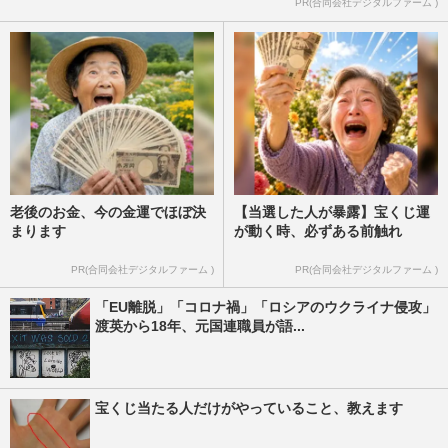
PR(合同会社デジタルファーム )
老後のお金、今の金運でほぼ決
【当選した人が暴露】宝くじ運
まります
が動く時、必ずある前触れ
PR(合同会社デジタルファーム )
PR(合同会社デジタルファーム )
「EU離脱」「コロナ禍」「ロシアのウクライナ侵攻」
渡英から18年、元国連職員が語...
宝くじ当たる人だけがやっていること、教えます