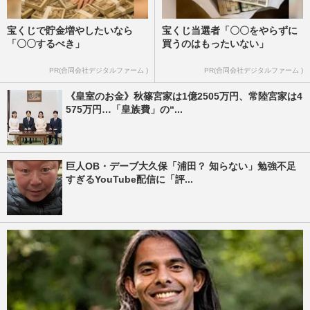
宝くじで貯金増やしたいなら
宝くじ当選者「〇〇をやらずに
「〇〇するべき」
買うのはもったいない」
PR(合同会社デジタルファーム )
PR(合同会社デジタルファーム )
《皇室のお金》秋篠宮家は1億2505万円、常陸宮家は4
575万円…「皇族費」の“...
巨人OB・デーブ大久保「浦田？ 知らない」勉強不足
すぎるYouTube配信に「評...