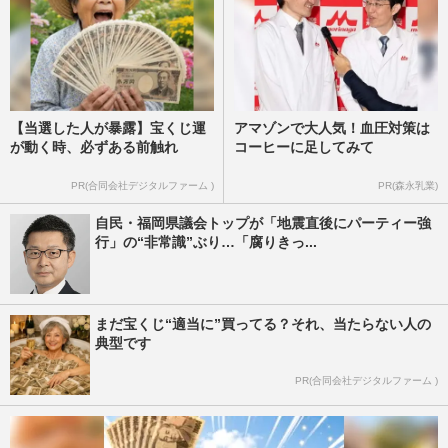
【当選した人が暴露】宝くじ運
アマゾンで大人気！血圧対策は
が動く時、必ずある前触れ
コーヒーに足してみて
PR(合同会社デジタルファーム )
PR(森永乳業)
自民・福岡県議会トップが「地震直後にパーティー強
行」の“非常識”ぶり…「腐りきっ...
まだ宝くじ“適当に”買ってる？それ、当たらない人の
典型です
PR(合同会社デジタルファーム )