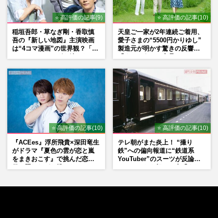
⭐ 高評価の記事(9)
⭐ 高評価の記事(10)
稲垣吾郎・草なぎ剛・香取慎
天皇ご一家が2年連続ご着用、
吾の『新しい地図』主演映画
愛子さまの“5500円かりゆし”
は“4コマ漫画”の世界観？「フ
製造元が明かす驚きの反響
ァンミーティングを続けた
「まさかうちの商品とは…」
い」10周年にかける意気込み
も
⭐ 高評価の記事(10)
⭐ 高評価の記事(10)
『ACEes』浮所飛貴×深田竜生
テレ朝がまた炎上！ “撮り
がドラマ『夏色の雲が恋と嵐
鉄”への偏向報道に“鉄道系
をまきおこす』で挑んだ恋人
YouTuber”のスーツが反論
役、照れながら挑んだキュン
ネットからも怒りの声「また
シーン秘話
印象操作」「局の仕込みで
は？」