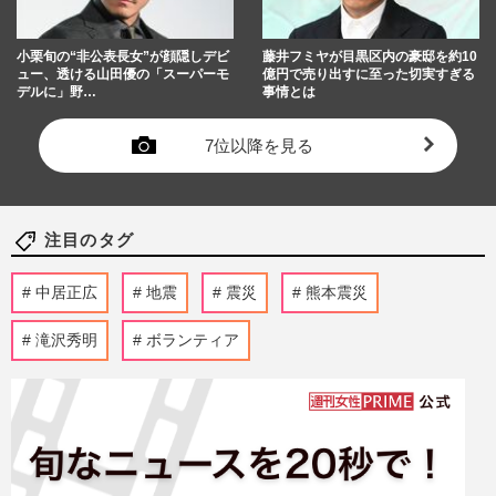
小栗旬の“非公表長女”が顔隠しデビ
藤井フミヤが目黒区内の豪邸を約10
ュー、透ける山田優の「スーパーモ
億円で売り出すに至った切実すぎる
デルに」野…
事情とは
7位以降を見る
注目のタグ
中居正広
地震
震災
熊本震災
滝沢秀明
ボランティア