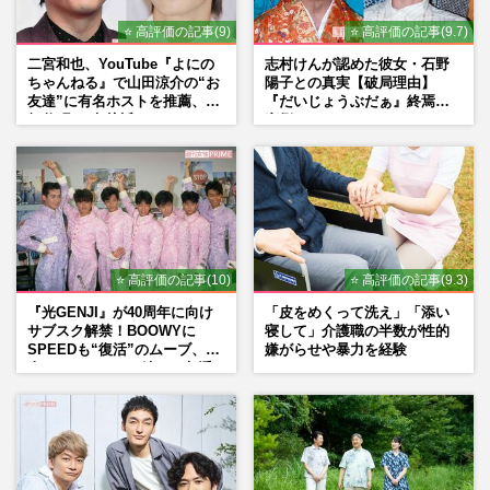
⭐ 高評価の記事(9)
⭐ 高評価の記事(9.7)
二宮和也、YouTube『よにの
志村けんが認めた彼女・石野
ちゃんねる』で山田涼介の“お
陽子との真実【破局理由】
友達”に有名ホストを推薦、歌
『だいじょうぶだぁ』終焉の
舞伎町に“急接近”でファン
裏側
「関わらないで！」
⭐ 高評価の記事(10)
⭐ 高評価の記事(9.3)
『光GENJI』が40周年に向け
「皮をめくって洗え」「添い
サブスク解禁！BOOWYに
寝して」介護職の半数が性的
SPEEDも“復活”のムーブ、本
嫌がらせや暴力を経験
人たちのコメント続々で急浮
上する“再結成”の道