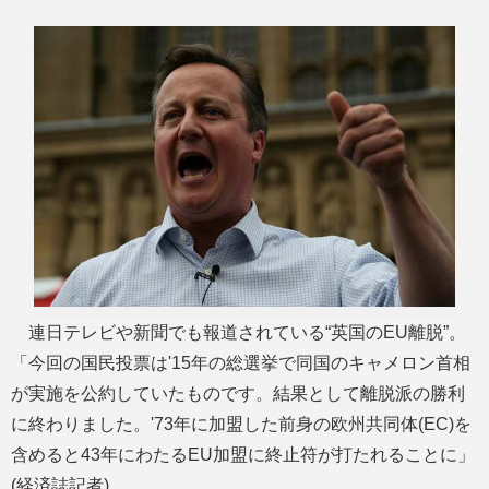
M
u
t
e
連日テレビや新聞でも報道されている“英国のEU離脱”。
「今回の国民投票は'15年の総選挙で同国のキャメロン首相
が実施を公約していたものです。結果として離脱派の勝利
に終わりました。'73年に加盟した前身の欧州共同体(EC)を
含めると43年にわたるEU加盟に終止符が打たれることに」
(経済誌記者)