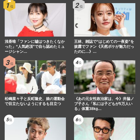
浅香唯「ファンに嘘はつきたくなか
王林、雑誌で“はじめての一夜姿”を
った」“人気絶頂”で自ら認めたミュ
披露でファン《天然ボケが魅力だっ
ージシャン…
たのに…》…
松嶋菜々子と反町隆史、娘の運動会
《あの元女性政治家は、今》井脇ノ
で目立たないようにするも目立つ
ブ子さん「私には子どもが5万人い
る」体重38kg…