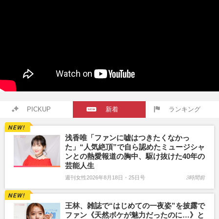
PICKUP
新着
ランキング
浅香唯「ファンに嘘はつきたくなかっ
た」“人気絶頂”で自ら認めたミュージシャ
ンとの熱愛報道の胸中、駆け抜けた40年の
芸能人生
週刊女性2026年8月18日・25日号
3時間前
王林、雑誌で“はじめての一夜姿”を披露で
ファン《天然ボケが魅力だったのに…》と