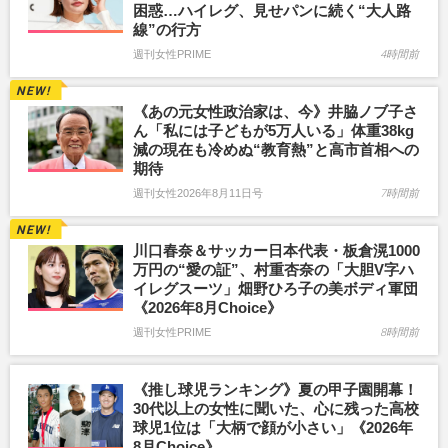
困惑…ハイレグ、見せパンに続く“大人路
線”の行方
週刊女性PRIME
4時間前
《あの元女性政治家は、今》井脇ノブ子さ
ん「私には子どもが5万人いる」体重38kg
減の現在も冷めぬ“教育熱”と高市首相への
期待
週刊女性2026年8月11日号
7時間前
川口春奈＆サッカー日本代表・板倉滉1000
万円の“愛の証”、村重杏奈の「大胆V字ハ
イレグスーツ」畑野ひろ子の美ボディ軍団
《2026年8月Choice》
週刊女性PRIME
8時間前
《推し球児ランキング》夏の甲子園開幕！
30代以上の女性に聞いた、心に残った高校
球児1位は「大柄で顔が小さい」《2026年
8月Choice》