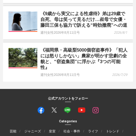
《9歳から実父による性虐待》弟は29歳で
自死、母は笑って見るだけ…叔母で女優・
藤田三保も協力で訴える“時効撤廃”への道
週刊女性2026年8月11日号
2026/8/1
《福岡県・高級梨5000個窃盗事件》「犯人
には怒りしかない」農家が明かす悲劇の全
貌と、“窃盗集団”に浮かぶ『3つの可能
性』
週刊女性2026年8月11日号
2026/7/29
公式アカウントをフォロー
Categories
芸能
ジャニーズ
皇室
社会・事件
ライフ
トレンド