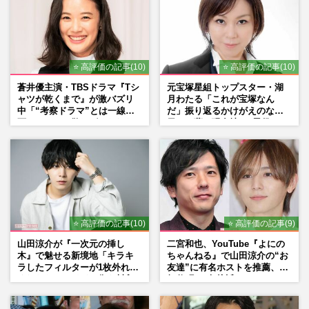
⭐ 高評価の記事(10)
⭐ 高評価の記事(10)
蒼井優主演・TBSドラマ『Tシ
元宝塚星組トップスター・湖
ャツが乾くまで』が激バズリ
月わたる「これが宝塚なん
中「“考察ドラマ”とは一線を
だ」振り返るかけがえのない
画している」散りばめられた
日々、夢の現在地と“男役”へ
伏線よりも大事な要素
の思い
⭐ 高評価の記事(10)
⭐ 高評価の記事(9)
山田涼介が『一次元の挿し
二宮和也、YouTube『よにの
木』で魅せる新境地「キラキ
ちゃんねる』で山田涼介の“お
ラしたフィルターが1枚外れて
友達”に有名ホストを推薦、歌
くれたら」アイドル像を封印
舞伎町に“急接近”でファン
した覚悟
「関わらないで！」