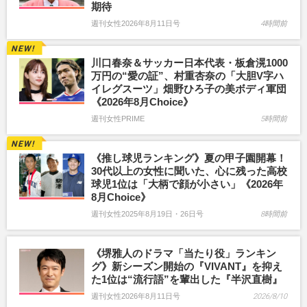
期待
週刊女性2026年8月11日号
4時間前
川口春奈＆サッカー日本代表・板倉滉1000
万円の“愛の証”、村重杏奈の「大胆V字ハ
イレグスーツ」畑野ひろ子の美ボディ軍団
《2026年8月Choice》
週刊女性PRIME
5時間前
《推し球児ランキング》夏の甲子園開幕！
30代以上の女性に聞いた、心に残った高校
球児1位は「大柄で顔が小さい」《2026年
8月Choice》
週刊女性2025年8月19日・26日号
8時間前
《堺雅人のドラマ「当たり役」ランキン
グ》新シーズン開始の『VIVANT』を抑え
た1位は“流行語”を輩出した『半沢直樹』
週刊女性2026年8月11日号
2026/8/10