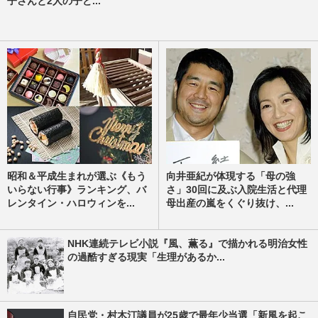
子さんと2人の子ど...
昭和＆平成生まれが選ぶ《もう
向井亜紀が体現する「母の強
いらない行事》ランキング、バ
さ」30回に及ぶ入院生活と代理
レンタイン・ハロウィンを...
母出産の嵐をくぐり抜け、...
NHK連続テレビ小説『風、薫る』で描かれる明治女性
の過酷すぎる現実「生理があるか...
自民党・村木汀議員が25歳で最年少当選「新風を起こ