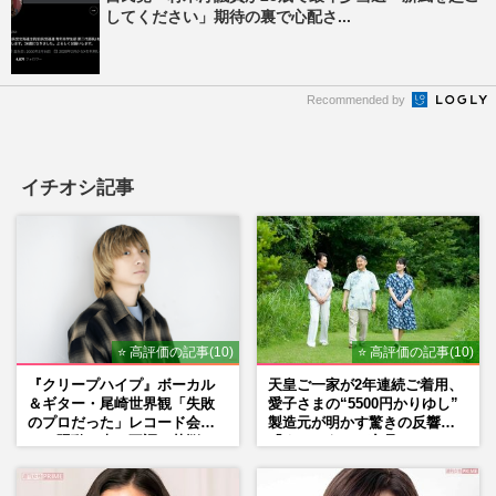
してください」期待の裏で心配さ...
Recommended by
イチオシ記事
⭐ 高評価の記事(10)
⭐ 高評価の記事(10)
『クリープハイプ』ボーカル
天皇ご一家が2年連続ご着用、
＆ギター・尾崎世界観「失敗
愛子さまの“5500円かりゆし”
のプロだった」レコード会社
製造元が明かす驚きの反響
との騒動、声の不調…苦悩の
「まさかうちの商品とは…」
先で見つけた“今”