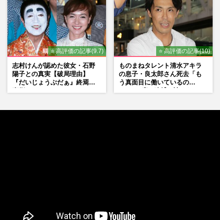
⭐ 高評価の記事(9.7)
⭐ 高評価の記事(10)
志村けんが認めた彼女・石野
ものまねタレント清水アキラ
陽子との真実【破局理由】
の息子・良太郎さん死去「も
『だいじょうぶだぁ』終焉の
う真面目に働いているの
裏側
で」、2度の逮捕も諦めなかっ
た芸能界“波乱に満ちた37年”