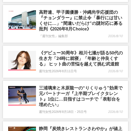
高野連、甲子園優勝・沖縄尚学応援団の
『チョンダラー』に禁止令「暴行には甘い
くせに…」“間違いだらけ”の謎対応に募る
批判《2026年8月Choice》
『週刊女性』編集部
2026/8/10
《デビュー30周年》相川七瀬が語る50代の
生き方「24時に就寝」「年齢と仲良くす
る」 ヒット曲の苦悩を越えて挑む武道館
週刊女性2026年8月11日号
2026/8/10
三浦璃来と木原龍一の“りくりゅう”効果で
元パートナーガ『上半期ブレイクタレン
ト』1位に…目指すはコーチで「表彰台を
埋めたい」
週刊女性2026年8月18日・25日号
2026/8/10
静岡『炭焼きレストランさわやか』が値上