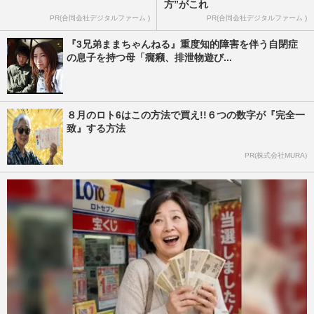
方”がこれ
PR(合同会社デジタルファーム )
PR(合同会社デジタルファーム )
『3兄弟ままちゃんねる』重度知的障害を伴う自閉症
の息子を持つ母「癇癪、排泄物遊び...
８月のロト6はこの方法で買え!!６つの数字が『完全一
致』する方法
PR(株式会社MURA)