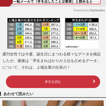
Powered by 
GliaStudios
M
u
t
e
週刊女性では今週、誕生日にまつわる様々なデータを検証
したが、最後は「早生まればかりが上位を占めるデータ」
について。それは、上場企業の社長の！
本文を読む
あわせて読みたい