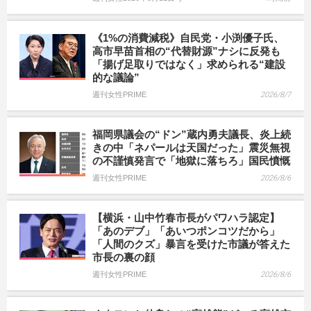
《1%の消費減税》自民党・小渕優子氏、
高市早苗首相の“代替財源”ナシに反発も
「揚げ足取りではなく」求められる“建設
的な議論”
週刊女性PRIME
2026/8/7
福岡県議会の“ドン”蔵内勇夫議長、炎上続
きの中「ネパールは天国だった」震災無視
の不謹慎発言で「地獄に落ちろ」国民憤慨
週刊女性PRIME
2026/8/6
【横浜・山中竹春市長がパワハラ認定】
「あのデブ」「あいつポンコツだから」
「人間のクズ」暴言を受けた市議が答えた
市長の裏の顔
週刊女性PRIME
2026/8/6