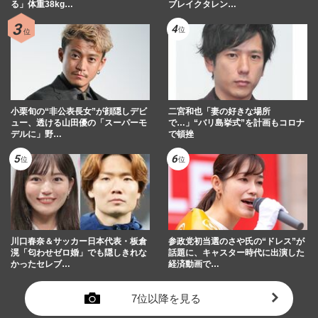
る」体重38kg…
ブレイクタレン…
小栗旬の“非公表長女”が顔隠しデビ
二宮和也「妻の好きな場所
ュー、透ける山田優の「スーパーモ
で…」“バリ島挙式”を計画もコロナ
デルに」野…
で頓挫
川口春奈＆サッカー日本代表・板倉
参政党初当選のさや氏の“ドレス”が
滉「匂わせゼロ婚」でも隠しきれな
話題に、キャスター時代に出演した
かったセレブ…
経済動画で…
7位以降を見る