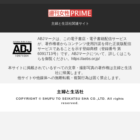
主婦と生活社関連サイト
ABJマークは、この電子書店・電子書籍配信サービス
が、著作権者からコンテンツ使用許諾を得た正規版配信
サービスであることを示す登録商標（登録番号 第
6091713号）です。ABJマークについて、詳しくはこち
らを御覧ください。
https://aebs.or.jp/
本サイトに掲載されているすべての⽂章・撮影写真の著作権は主婦と⽣活
社に帰属します。
他サイトや他媒体への無断転載・複製⾏為は固く禁⽌します。
COPYRIGHT © SHUFU TO SEIKATSU SHA CO.,LTD. All rights
reserved.