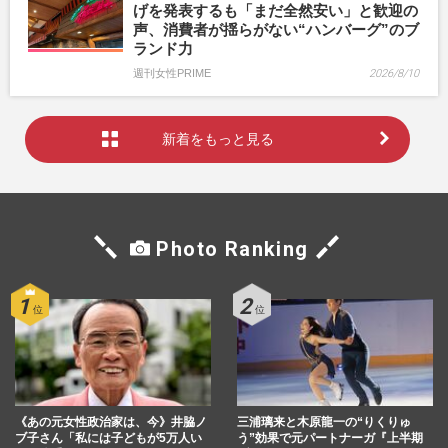
げを発表するも「まだ全然安い」と歓迎の
声、消費者が揺らがない“ハンバーグ”のブ
ランド力
週刊女性PRIME
2026/8/10
新着をもっと見る
Photo Ranking
《あの元女性政治家は、今》井脇ノ
三浦璃来と木原龍一の“りくりゅ
ブ子さん「私には子どもが5万人い
う”効果で元パートナーガ『上半期