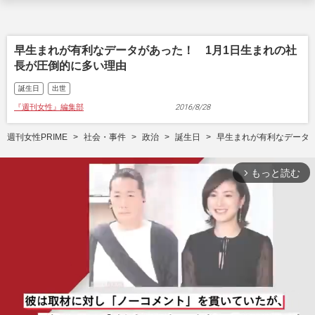
早生まれが有利なデータがあった！ 1月1日生まれの社
長が圧倒的に多い理由
誕生日
出世
『週刊女性』編集部
2016/8/28
週刊女性PRIME
社会・事件
政治
誕生日
早生まれが有利なデータ
もっと読む
arrow_forward_ios