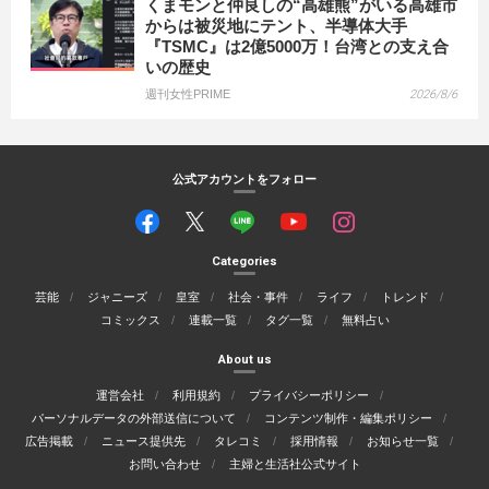
くまモンと仲良しの“高雄熊”がいる高雄市
からは被災地にテント、半導体大手
『TSMC』は2億5000万！台湾との支え合
いの歴史
週刊女性PRIME
2026/8/6
公式アカウントをフォロー
Categories
芸能
ジャニーズ
皇室
社会・事件
ライフ
トレンド
コミックス
連載一覧
タグ一覧
無料占い
About us
運営会社
利用規約
プライバシーポリシー
パーソナルデータの外部送信について
コンテンツ制作・編集ポリシー
広告掲載
ニュース提供先
タレコミ
採用情報
お知らせ一覧
お問い合わせ
主婦と生活社公式サイト