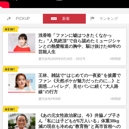
PICKUP
新着
ランキング
浅香唯「ファンに嘘はつきたくなかっ
た」“人気絶頂”で自ら認めたミュージシャ
ンとの熱愛報道の胸中、駆け抜けた40年の
芸能人生
週刊女性2026年8月18日・25日号
0時間前
王林、雑誌で“はじめての一夜姿”を披露で
ファン《天然ボケが魅力だったのに…》と
困惑…ハイレグ、見せパンに続く“大人路
線”の行方
週刊女性PRIME
1時間前
《あの元女性政治家は、今》井脇ノブ子さ
ん「私には子どもが5万人いる」体重38kg
減の現在も冷めぬ“教育熱”と高市首相への