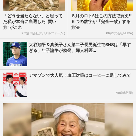
「どうせ当たらない」と思って
８月のロト6はこの方法で買え!!
た私が本当に当選した“買い
６つの数字が『完全一致』する
方”がこれ
方法
PR(合同会社デジタルファーム )
PR(株式会社MURA)
大谷翔平＆真美子さん第二子長男誕生でSNSは「早す
ぎる」年子論争が勃発、婦人科医...
アマゾンで大人気！血圧対策はコーヒーに足してみて
PR(森永乳業)