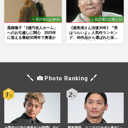
⭐ 高評価の記事(8)
⭐ 高評価の記事(7.6)
黒柳徹子「2億円老人ホーム」
《渥美清さん没後30年》『男
へのお引越しに関心 2025年
はつらいよ』人気作ランキン
に迎える番組50周年で勇退か
グ、48作品から選ばれた栄え
ある1位と評論家イチ推し
の“神作”は
Photo Ranking
小栗旬の“非公表長女”が顔隠しデビ
野村周平、ユニクロ“モデル美女”・