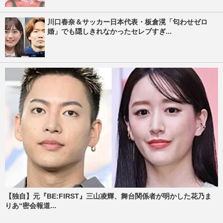
川口春奈＆サッカー日本代表・板倉滉「匂わせゼロ
婚」でも隠しきれなかったセレブすぎ...
【独自】元『BE:FIRST』三山凌輝、舞台関係者が明かした花乃ま
りあ“密会報道...