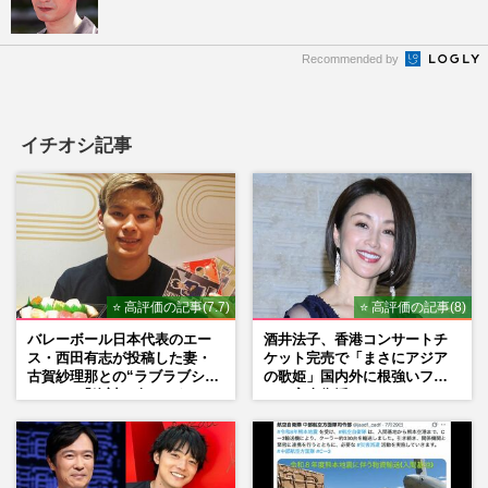
Recommended by
イチオシ記事
⭐ 高評価の記事(7.7)
⭐ 高評価の記事(8)
バレーボール日本代表のエー
酒井法子、香港コンサートチ
ス・西田有志が投稿した妻・
ケット完売で「まさにアジア
古賀紗理那との“ラブラブショ
の歌姫」国内外に根強いファ
ット”に「絶対に今じゃない」
ンで完全復活か
「空気読んで」ネット上で批
判殺到の理由