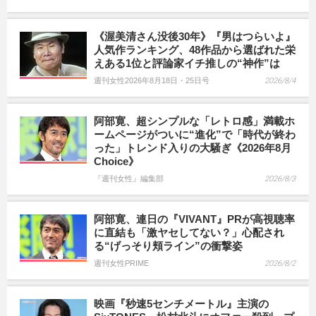
《渥美清さん没後30年》『男はつらいよ』
人気作ランキング、48作品から選ばれた栄
えある1位と評論家イチ推しの“神作”は
週刊女性2026年8月18日・25日号
2026/8/4
阿部寛、超シンプルな「レトロ感」満載ホ
ームページがついに“進化”で「時代が終わ
った」トレンド入りの大騒ぎ《2026年8月
Choice》
『週刊女性』編集部
2026/8/3
阿部寛、連日の『VIVANT』PRが高視聴率
に直結も「激ヤセしてない？」心配され
る“げっそり頬ライン”の衝撃姿
週刊女性PRIME
2026/8/2
映画『秒速5センチメートル』主演の