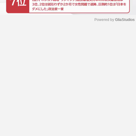
Powered by 
GliaStudios
M
u
t
e