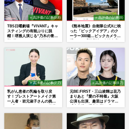
⭐ 高評価の記事(9.8)
⭐ 高評価の記事(8)
TBS日曜劇場『VIVANT』キャ
《熊本地震》自衛隊公式Xに映
スティングの有能ぶりに脱
った「ビックアイデア」のク
帽！堺雅人演じる“乃木の青年
ーラー300箱…ビックカメラが
期”役は、そっくり説根強い
明かした「被災地に自社在庫
Mr.Children桜井和寿のバンド
提供」の真相
マン長男・櫻井海音だった
⭐ 高評価の記事(7.7)
⭐ 高評価の記事(8.7)
乳がん患者の乳輪を取り戻
元BE:FIRST・三山凌輝は花乃
す！ブレストアートメイク第
まりあと『愛の不時着』大阪
一人者・岩元淑子さんの挑戦
公演も出演、趣里はドラマ
と「ハードルしかない」啓発
『大空港』番宣行脚に「メン
の“壁”
タル強すぎ」の実情