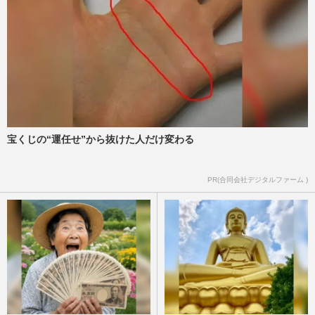
田中聖は「意志が弱い」のか? 清原和博も
苦しむ「取材中にフラッシュバック」依存
症のリアル
週刊女性PRIME
2022/7/1
吉野家常務に「誇りを持って」高知東生が
「シャブ漬けになった俺の感想」持論を展
開
週刊女性PRIME
2022/4/20
宝くじの“運任せ”から抜けた人だけ変わる
高知東生が原田龍二に語った、薬物依存の
PR(合同会社デジタルファーム )
恐怖「死んで償うしかないと…」
週刊女性2020年11月10日号
2020/11/1