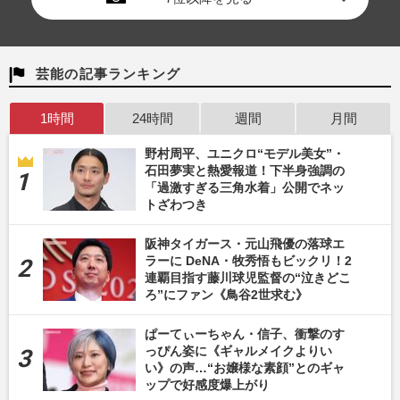
芸能の記事ランキング
1時間
24時間
週間
月間
野村周平、ユニクロ“モデル美女”・
石田夢実と熱愛報道！下半身強調の
「過激すぎる三角水着」公開でネッ
トざわつき
阪神タイガース・元山飛優の落球エ
ラーに DeNA・牧秀悟もビックリ！2
連覇目指す藤川球児監督の“泣きどこ
ろ”にファン《鳥谷2世求む》
ぱーてぃーちゃん・信子、衝撃のす
っぴん姿に《ギャルメイクよりい
い》の声…“お嬢様な素顔”とのギャ
ップで好感度爆上がり