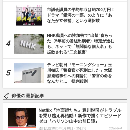
市議会議員の平均年収は約700万円！
ドラマ『銀河の一票』のように「あ
なたが立候補」という選択肢
NHK職員への性加害で“出禁”食らっ
た〈5年前の番組出演者〉特定が進む
も、ネットで「無関係な個人名」も
拡散される“二次被害”
テレビ朝日『モーニングショー』玉
川徹氏「警察官が死刑にした」大阪
府発砲事件への持論に「警官の命を
なんだと…」批判殺到
俳優の最新記事
Netflix『地面師たち』豊川悦司がトラブル
を乗り越え再始動！新作で描くエピソード
ゼロ『ハリソン山中の前日譚』
週刊女性2026年8月18日・25日号
2026/8/4