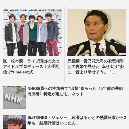
嵐・松本潤、ライブ演出の次は
元横綱・貴乃花光司の初恋相手
アイドルプロデュース！大手配
との再婚で見せた“幸せ太り”姿
信で“timelesz式...
に「昔より幸せそう」「...
NHK職員への性加害で“出禁”食らった〈5年前の番組
出演者〉特定が進むも、ネット...
SixTONES・ジェシー、綾瀬はるかとの熱愛報道から2
年も「結婚計画はいったん...