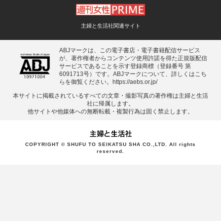
主婦と生活社関連サイト
ABJマークは、この電子書店・電子書籍配信サービス
が、著作権者からコンテンツ使用許諾を得た正規版配信
サービスであることを示す登録商標（登録番号 第
6091713号）です。ABJマークについて、詳しくはこち
らを御覧ください。
https://aebs.or.jp/
本サイトに掲載されているすべての⽂章・撮影写真の著作権は主婦と⽣活
社に帰属します。
他サイトや他媒体への無断転載・複製⾏為は固く禁⽌します。
COPYRIGHT © SHUFU TO SEIKATSU SHA CO.,LTD. All rights
reserved.