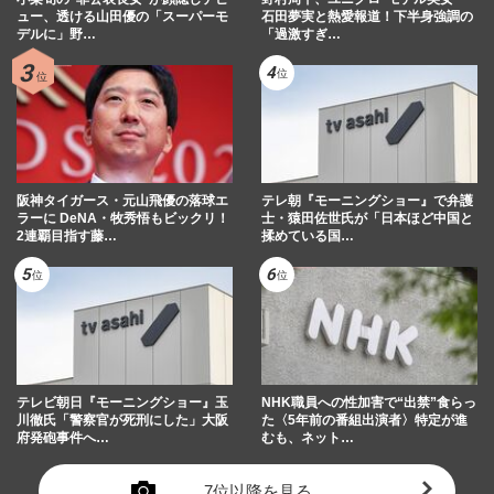
ュー、透ける山田優の「スーパーモ
石田夢実と熱愛報道！下半身強調の
デルに」野…
「過激すぎ…
阪神タイガース・元山飛優の落球エ
テレ朝『モーニングショー』で弁護
ラーに DeNA・牧秀悟もビックリ！
士・猿田佐世氏が「日本ほど中国と
2連覇目指す藤…
揉めている国…
テレビ朝日『モーニングショー』玉
NHK職員への性加害で“出禁”食らっ
川徹氏「警察官が死刑にした」大阪
た〈5年前の番組出演者〉特定が進
府発砲事件へ…
むも、ネット…
7位以降を見る