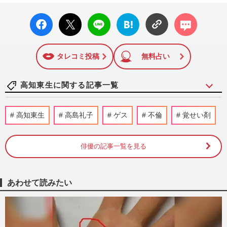
facebo
X ポス
LINE
はてな
コメン
ok い
ト
ブック
ト
いね
マーク
に追加
タレコミ投稿
無料占い
高知東生に関する記事一覧
元KAT-TUN田中聖、両腕にびっしりのタ
高知東生
高島礼子
ゲス
不倫
覚せい剤
トゥー姿で“収監前”に収録したミュージッ
クビデオ公開に「違和感が…
週刊女性PRIME
2024/6/29
俳優の記事一覧を見る
「中古だけどベンツが買えた！」高知東生
を“再生”させた実力派歌手・清水節子、千
あわせて読みたい
葉真一さんとの不思議な…
週刊女性PRIME
2022/11/28