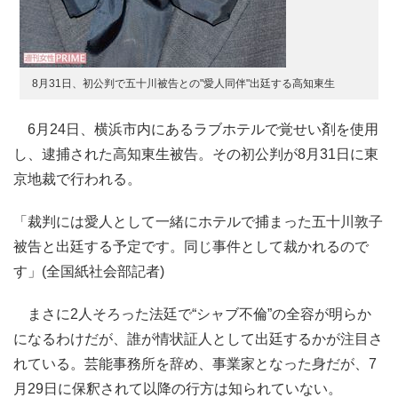
8月31日、初公判で五十川被告との"愛人同伴"出廷する高知東生
6月24日、横浜市内にあるラブホテルで覚せい剤を使用
し、逮捕された高知東生被告。その初公判が8月31日に東
京地裁で行われる。
「裁判には愛人として一緒にホテルで捕まった五十川敦子
被告と出廷する予定です。同じ事件として裁かれるので
す」(全国紙社会部記者)
まさに2人そろった法廷で“シャブ不倫”の全容が明らか
になるわけだが、誰が情状証人として出廷するかが注目さ
れている。芸能事務所を辞め、事業家となった身だが、7
月29日に保釈されて以降の行方は知られていない。