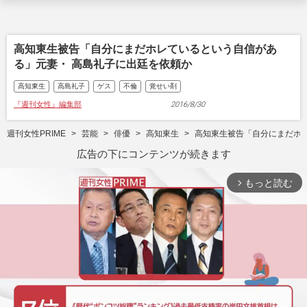
高知東生被告「自分にまだホレているという自信があ
る」元妻・ 高島礼子に出廷を依頼か
高知東生
高島礼子
ゲス
不倫
覚せい剤
『週刊女性』編集部
2016/8/30
週刊女性PRIME
芸能
俳優
高知東生
高知東生被告「自分にまだホ
広告の下にコンテンツが続きます
もっと読む
arrow_forward_ios