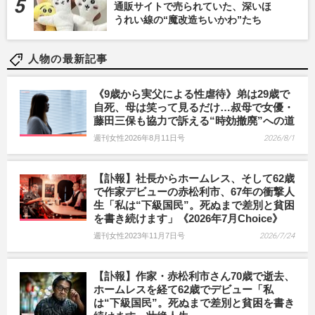
通販サイトで売られていた、深いほ
うれい線の“魔改造ちいかわ”たち
人物の最新記事
《9歳から実父による性虐待》弟は29歳で
自死、母は笑って見るだけ…叔母で女優・
藤田三保も協力で訴える“時効撤廃”への道
週刊女性2026年8月11日号
2026/8/1
【訃報】社長からホームレス、そして62歳
で作家デビューの赤松利市、67年の衝撃人
生「私は“下級国民”。死ぬまで差別と貧困
を書き続けます」《2026年7月Choice》
週刊女性2023年11月7日号
2026/7/24
【訃報】作家・赤松利市さん70歳で逝去、
ホームレスを経て62歳でデビュー「私
は“下級国民”。死ぬまで差別と貧困を書き