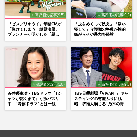
⭐ 高評価の記事(9.5)
⭐ 高評価の記事(9.3)
『ゼスプリキウイ』母猫CMが
「皮をめくって洗え」「添い
「泣けてしまう」話題沸騰、
寝して」介護職の半数が性的
プランナーが明かした「親に
嫌がらせや暴力を経験
連絡したくなる」制作秘話
⭐ 高評価の記事(10)
⭐ 高評価の記事(9.8)
蒼井優主演・TBSドラマ『Tシ
TBS日曜劇場『VIVANT』キャ
ャツが乾くまで』が激バズリ
スティングの有能ぶりに脱
中「“考察ドラマ”とは一線を
帽！堺雅人演じる“乃木の青年
画している」散りばめられた
期”役は、そっくり説根強い
伏線よりも大事な要素
Mr.Children桜井和寿のバンド
マン長男・櫻井海音だった