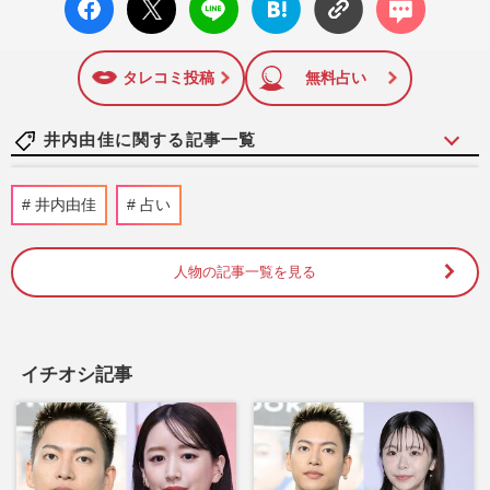
ok い
ト
ブック
ト
面に掲載された記事から、インターネット利用者層にとって
いね
マーク
特に関心の高い題材の記事を、WEB向けにリライトして配信
に追加
しています！
タレコミ投稿
無料占い
井内由佳に関する記事一覧
『神さまの幸福論』井内由佳先生より連載
井内由佳
占い
最終回のご挨拶「至福の年を味わう方法」
週刊女性PRIME
2016/12/31
人物の記事一覧を見る
子育てはどこまで干渉するのが正解か「あ
なたが子どもの頃のことを思い出して」
週刊女性PRIME
2016/10/19
イチオシ記事
「子どもへの"援助"はどういう形が適切な
の？」井内由佳が回答《神さまの幸福論》
週刊女性PRIME
2016/8/29