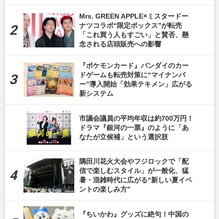
Mrs. GREEN APPLE×ミスタードー
ナツコラボ“限定ボックス”が転売
「これ買う人もすごい」と賛否、懸
念される店頭販売への影響
『ポケモンカード』バンダイのカー
ドゲームも転売対策に“マイナンバ
ー”導入開始「効果テキメン」広がる
新システム
市議会議員の平均年収は約700万円！
ドラマ『銀河の一票』のように「あ
なたが立候補」という選択肢
隅田川花火大会やフジロックで「配
信で楽しむスタイル」が一般化、猛
暑・混雑時代に広がる“新しい夏イベ
ントの楽しみ方”
『ちいかわ』グッズに絶句！中国の