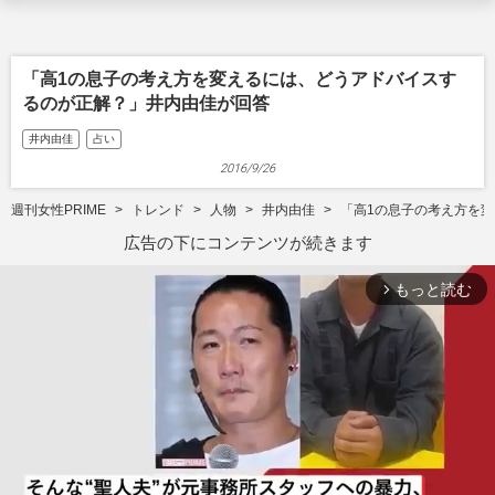
「高1の息子の考え方を変えるには、どうアドバイスす
るのが正解？」井内由佳が回答
井内由佳
占い
2016/9/26
週刊女性PRIME
トレンド
人物
井内由佳
「高1の息子の考え方を
広告の下にコンテンツが続きます
もっと読む
arrow_forward_ios