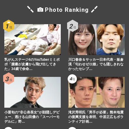
Photo Ranking
乳がんステージ4のYouTuberミミポ
川口春奈＆サッカー日本代表・板倉
ポ「腫瘍が皮膚から飛び出してき
滉「匂わせゼロ婚」でも隠しきれな
た」34歳で余命…
かったセレブ…
小栗旬の“非公表長女”が顔隠しデビ
滝沢秀明氏「男手が必要」熊本地震
ュー、透ける山田優の「スーパーモ
の復興支援を表明、中居正広もボラ
デルに」野…
ンティア計画…