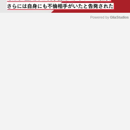
Powered by 
GliaStudios
M
u
t
e