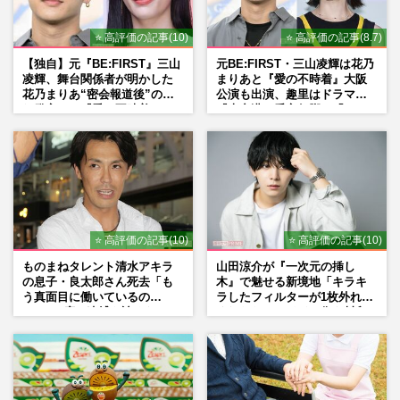
⭐ 高評価の記事(10)
⭐ 高評価の記事(8.7)
「親は成人した子どもの仕事に干渉すべ
【独自】元『BE:FIRST』三山
元BE:FIRST・三山凌輝は花乃
き？」井内由佳が回答《神さまの幸福論》
凌輝、舞台関係者が明かした
まりあと『愛の不時着』大阪
続編
花乃まりあ“密会報道後”の呆
公演も出演、趣里はドラマ
週刊女性PRIME
2016/8/16
れ発言と、『愛の不時着』の
『大空港』番宣行脚に「メン
劇場が答えた共演舞台の行方
タル強すぎ」の実情
「親は成人した子どもの仕事に干渉すべ
き？」井内由佳が回答《神さまの幸福論》
週刊女性PRIME
2016/7/27
⭐ 高評価の記事(10)
⭐ 高評価の記事(10)
ものまねタレント清水アキラ
山田涼介が『一次元の挿し
の息子・良太郎さん死去「も
木』で魅せる新境地「キラキ
う真面目に働いているの
ラしたフィルターが1枚外れて
で」、2度の逮捕も諦めなかっ
くれたら」アイドル像を封印
た芸能界“波乱に満ちた37年”
した覚悟