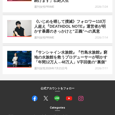
続けます」壮絶人生
週刊女性PRIME
2026/7/24
《いじめを晒して撲滅》フォロワー110万
人超え『DEATHDOL NOTE』運営者が明
かす暴露のきっかけと“正義”への真意
週刊女性PRIME
2026/7/14
『サンシャイン水族館』『竹島水族館』窮
地の水族館を救うプロデューサーが明かす
「年間12万人→48万人」V字回復の“裏側”
週刊女性2026年7月21日号
2026/7/11
公式アカウントをフォロー
Categories