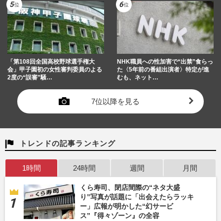
「第108回全国高校野球選手権大
NHK職員への性加害で“出禁”食らっ
会」甲子園初の女性審判委員のよる
た〈5年前の番組出演者〉特定が進
2度の“誤審”騒…
むも、ネット…
7位以降を見る
トレンドの記事ランキング
1時間
24時間
週間
月間
くら寿司、閉店間際の“ネタ大盛
り”写真が話題に「出会えたらラッキ
ー」広報が明かした“幻サービ
ス”『得々ゾーン』の全容