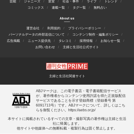
芸能
ジャニーズ
皇室
社会・事件
ライフ
トレンド
コミックス
連載一覧
タグ一覧
無料占い
About us
運営会社
利用規約
プライバシーポリシー
パーソナルデータの外部送信について
コンテンツ制作・編集ポリシー
広告掲載
ニュース提供先
タレコミ
採用情報
お知らせ一覧
お問い合わせ
主婦と生活社公式サイト
主婦と生活社関連サイト
ABJマークは、この電子書店・電子書籍配信サービス
が、著作権者からコンテンツ使用許諾を得た正規版配信
サービスであることを示す登録商標（登録番号 第
6091713号）です。ABJマークについて、詳しくはこち
らを御覧ください。
https://aebs.or.jp/
本サイトに掲載されているすべての⽂章・撮影写真の著作権は主婦と⽣活
社に帰属します。
他サイトや他媒体への無断転載・複製⾏為は固く禁⽌します。