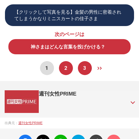
【クリックして写真を見る】金髪の男性に密着され
てしまうかなりミニスカートの佳子さま
次のページは
神さまはどんな言葉を投げかける？
1
2
3
週刊女性PRIME
『週刊女性PRIME（シュージョプライム）』は、2015年（平
出典元：
週刊女性PRIME
成27年）1月に開設された主婦と生活社が運営する日本のニュ
ースサイトです。『週刊女性PRIME』編集者が担当する連載
facebo
X ポス
LINE
はてな
コメン
陣の執筆記事を配信するほか、女性週刊誌『週刊女性』の誌