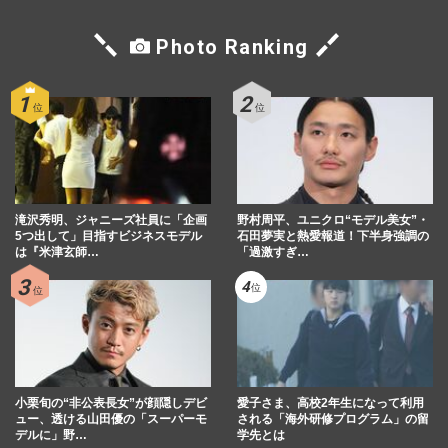
Photo Ranking
滝沢秀明、ジャニーズ社員に「企画
野村周平、ユニクロ“モデル美女”・
5つ出して」目指すビジネスモデル
石田夢実と熱愛報道！下半身強調の
は『米津玄師…
「過激すぎ…
小栗旬の“非公表長女”が顔隠しデビ
愛子さま、高校2年生になって利用
ュー、透ける山田優の「スーパーモ
される「海外研修プログラム」の留
デルに」野…
学先とは