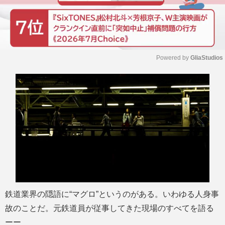
Powered by 
GliaStudios
M
u
t
e
鉄道業界の隠語に“マグロ”というのがある。いわゆる人身事
故のことだ。元鉄道員が従事してきた現場のすべてを語る
ーー