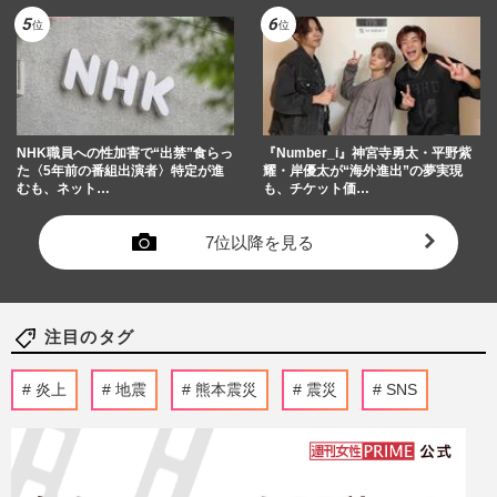
NHK職員への性加害で“出禁”食らっ
『Number_i』神宮寺勇太・平野紫
た〈5年前の番組出演者〉特定が進
耀・岸優太が“海外進出”の夢実現
むも、ネット…
も、チケット価…
7位以降を見る
注目のタグ
炎上
地震
熊本震災
震災
SNS