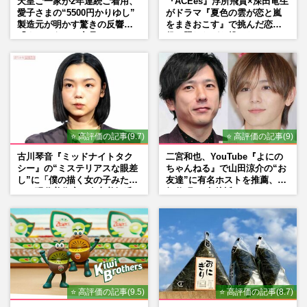
天皇ご一家が2年連続ご着用、
『ACEes』浮所飛貴×深田竜生
愛子さまの“5500円かりゆし”
がドラマ『夏色の雲が恋と嵐
製造元が明かす驚きの反響
をまきおこす』で挑んだ恋人
「まさかうちの商品とは…」
役、照れながら挑んだキュン
シーン秘話
⭐ 高評価の記事(9.7)
⭐ 高評価の記事(9)
古川琴音『ミッドナイトタク
二宮和也、YouTube『よにの
シー』の“ミステリアスな眼差
ちゃんねる』で山田涼介の“お
し”に「僕の描く女の子みた
友達”に有名ホストを推薦、歌
い」現代美術家・奈良美智氏
舞伎町に“急接近”でファン
もSNSで“公認”
「関わらないで！」
⭐ 高評価の記事(9.5)
⭐ 高評価の記事(8.7)