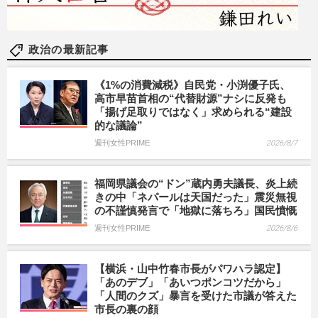
政治の最新記事
《1%の消費減税》自民党・小渕優子氏、
高市早苗首相の“代替財源”ナシに反発も
「揚げ足取りではなく」求められる“建設
的な議論”
週刊女性PRIME
2026/8/7
福岡県議会の“ドン”蔵内勇夫議長、炎上続
きの中「ネパールは天国だった」震災無視
の不謹慎発言で「地獄に落ちろ」国民憤慨
週刊女性PRIME
2026/8/6
【横浜・山中竹春市長がパワハラ認定】
「あのデブ」「あいつポンコツだから」
「人間のクズ」暴言を受けた市議が答えた
市長の裏の顔