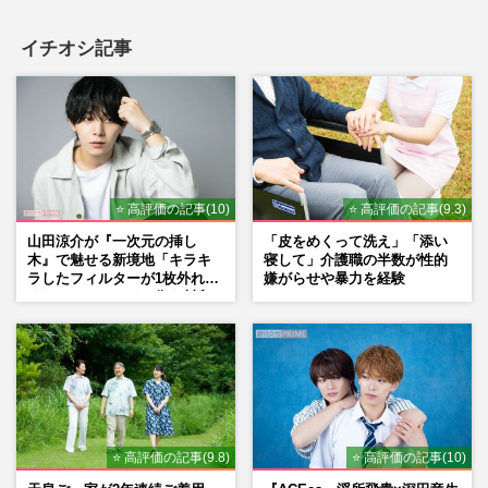
イチオシ記事
⭐ 高評価の記事(10)
⭐ 高評価の記事(9.3)
山田涼介が『一次元の挿し
「皮をめくって洗え」「添い
木』で魅せる新境地「キラキ
寝して」介護職の半数が性的
ラしたフィルターが1枚外れて
嫌がらせや暴力を経験
くれたら」アイドル像を封印
した覚悟
⭐ 高評価の記事(9.8)
⭐ 高評価の記事(10)