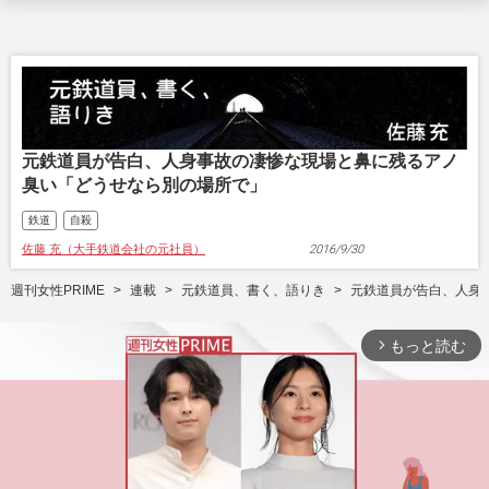
元鉄道員が告白、人身事故の凄惨な現場と鼻に残るアノ
臭い「どうせなら別の場所で」
鉄道
自殺
佐藤 充（大手鉄道会社の元社員）
2016/9/30
週刊女性PRIME
連載
元鉄道員、書く、語りき
元鉄道員が告白、人身
もっと読む
arrow_forward_ios