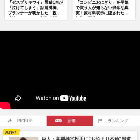
『ゼスプリキウイ』母猫CMが
「コンビニおにぎり」を平気
「泣けてしまう」話題沸騰、
で買う人が知らない残念な真
プランナーが明かした「親に
実！原材料表示に隠された添
連絡したくなる」制作秘話
加物の正体
PICKUP
新着
ランキング
巨人・高梨雄平投手に”お泊まり不倫”報道