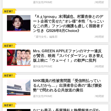
週刊女性PRIME
2時間前
『Aぇ!group』末澤誠也、村重杏奈とのデ
ート企画で見せた“オレ様”本性「ちっこい
なこの男」ファンの擁護も虚しく視聴者ド
ン引き《2026年8月Choice》
『週刊女性』編集部
3時間前
Mrs. GREEN APPLEファンのマナー違反
が賛否、映画『スパイダーマン』吹き替え
版上映に「ウェーイ！」の歓声に批判
週刊女性PRIME
3時間前
NHK職員の性被害問題「受信料払ってい
るんだから…」出演者非公表の“逃げ腰姿
勢”で問われる公共放送の責任
週刊女性PRIME
7時間前
なにわ男子・長尾謙杜と熱愛報道の元E-