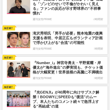
も「ゾンビのせいで不倫がかわいく見え
る」ファンの反応が示す野球界の“不祥事
慣れ”
週刊女性PRIME
0時間前
滝沢秀明氏「男手が必要」熊本地震の復興
支援を表明、中居正広もボランティア計画
で浮かび上がる“合流”の可能性
週刊女性PRIME
1時間前
『Number_i』神宮寺勇太・平野紫耀・岸
優太が“海外進出”の夢実現も、チケット価
格が大幅変更！世界規模の高騰に不満噴出
週刊女性PRIME
1時間前
『光GENJI』が40周年に向けサブスク解
禁！BOOWYにSPEEDも“復活”のムー
ブ、本人たちのコメント続々で急浮上す
る“再結成”の道