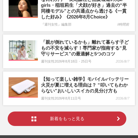
girls・稲垣莉生「犬顔が好き」過去の“半
同棲モデル”との共通点から透ける《一貫
した好み》《2026年8月Choice》
『週刊女性』編集部
8時間前
「親が倒れているかも」離れて暮らす子ど
もの不安を減らす！専門家が指南する“見
守りサービス”の最適解と5つのコツ
週刊女性2026年8月18日・25日号
2026/8/7
【知って楽しい雑学】モバイルバッテリー
火災が夏に増える理由は？ “叩いてもわか
らない”おいしいスイカの見分け方も
週刊女性2026年8月11日号
2026/8/7
新着をもっと見る