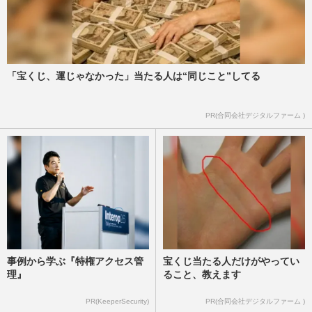
「宝くじ、運じゃなかった」当たる人は“同じこと”してる
PR(合同会社デジタルファーム )
事例から学ぶ『特権アクセス管
宝くじ当たる人だけがやってい
理』
ること、教えます
PR(KeeperSecurity)
PR(合同会社デジタルファーム )