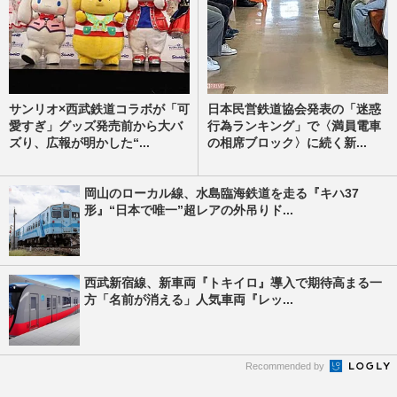
サンリオ×西武鉄道コラボが「可
日本民営鉄道協会発表の「迷惑
愛すぎ」グッズ発売前から大バ
行為ランキング」で〈満員電車
ズり、広報が明かした“...
の相席ブロック〉に続く新...
岡山のローカル線、水島臨海鉄道を走る『キハ37
形』“日本で唯一”超レアの外吊りド...
西武新宿線、新車両『トキイロ』導入で期待高まる一
方「名前が消える」人気車両『レッ...
Recommended by