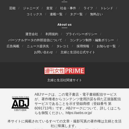
芸能
ジャニーズ
皇室
社会・事件
ライフ
トレンド
コミックス
連載一覧
タグ一覧
無料占い
About us
運営会社
利用規約
プライバシーポリシー
パーソナルデータの外部送信について
コンテンツ制作・編集ポリシー
広告掲載
ニュース提供先
タレコミ
採用情報
お知らせ一覧
お問い合わせ
主婦と生活社公式サイト
主婦と生活社関連サイト
ABJマークは、この電子書店・電子書籍配信サービス
が、著作権者からコンテンツ使用許諾を得た正規版配信
サービスであることを示す登録商標（登録番号 第
6091713号）です。ABJマークについて、詳しくはこち
らを御覧ください。
https://aebs.or.jp/
本サイトに掲載されているすべての⽂章・撮影写真の著作権は主婦と⽣活
社に帰属します。