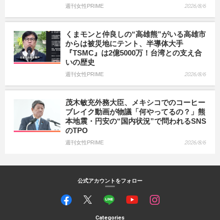
週刊女性PRIME
2026/8/6
くまモンと仲良しの“高雄熊”がいる高雄市
からは被災地にテント、半導体大手
『TSMC』は2億5000万！台湾との支え合
いの歴史
週刊女性PRIME
2026/8/6
茂木敏充外務大臣、メキシコでのコーヒー
ブレイク動画が物議「何やってるの？」熊
本地震・円安の“国内状況”で問われるSNS
のTPO
週刊女性PRIME
2026/8/6
公式アカウントをフォロー
Categories