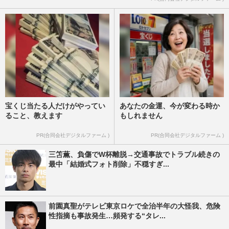
宝くじ当たる人だけがやってい
あなたの金運、今が変わる時か
ること、教えます
もしれません
PR(合同会社デジタルファーム )
PR(合同会社デジタルファーム )
三笘薫、負傷でW杯離脱→交通事故でトラブル続きの
最中「結婚式フォト削除」不穏すぎ...
前園真聖がテレビ東京ロケで全治半年の大怪我、危険
性指摘も事故発生…頻発する“タレ...