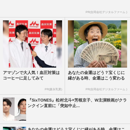
PR(合同会社デジタルファーム )
アマゾンで大人気！血圧対策は
あなたの金運はどう？宝くじに
コーヒーに足してみて
縁がある時、金運はこう変わる
PR(森永乳業)
PR(合同会社デジタルファーム )
『SixTONES』松村北斗×芳根京子、W主演映画がクラ
ンクイン直前に「突如中止...
あなたの金運はどう？宝くじに縁がある時、金運はこ