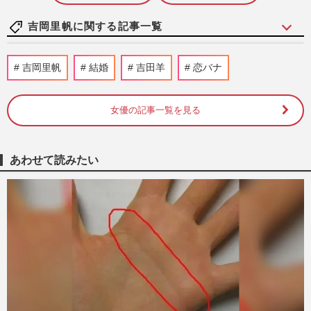
吉岡里帆に関する記事一覧
「テレビ離れの救世主」ダイアン津田篤宏
吉岡里帆
結婚
吉田羊
恋バナ
を焼き肉店で囲んだ赤西仁・広瀬すず・吉
岡里帆との「ゴイゴイスー…
週刊女性2026年6月2日号
2026/5/20
女優の記事一覧を見る
【4月値上げラッシュ】日清食品の『どん
兵衛』は吉岡里帆起用で影響打破？食品・
あわせて読みたい
紙製品・タバコ…2500品目…
週刊女性PRIME
2026/3/31
《大河ドラマ『豊臣兄弟！』》トータス松
本の『おちょやん』“再来”期待、吉岡里帆
ロケ地近所の実家購入、…
週刊女性PRIME
2026/1/28
吉岡里帆、NHK大河ドラマ『豊臣兄