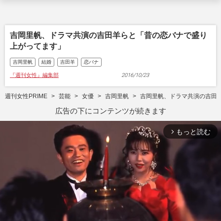
吉岡里帆、ドラマ共演の吉田羊らと「昔の恋バナで盛り
上がってます」
吉岡里帆
結婚
吉田羊
恋バナ
『週刊女性』編集部
2016/10/23
週刊女性PRIME
芸能
女優
吉岡里帆
吉岡里帆、ドラマ共演の吉田
広告の下にコンテンツが続きます
もっと読む
arrow_forward_ios