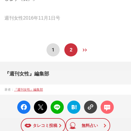
週刊女性2016年11月1日号
1
2
『週刊女性』編集部
著者：
『週刊女性』編集部
facebo
X ポス
LINE
はてな
コメン
ok い
ト
ブック
ト
いね
マーク
に追加
タレコミ投稿
無料占い