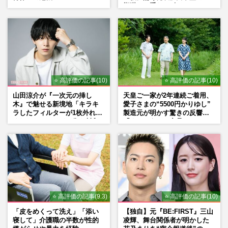
期満了と重なる“匂わせ”では
ない理由
⭐ 高評価の記事(10)
⭐ 高評価の記事(10)
山田涼介が『一次元の挿し
天皇ご一家が2年連続ご着用、
木』で魅せる新境地「キラキ
愛子さまの“5500円かりゆし”
ラしたフィルターが1枚外れて
製造元が明かす驚きの反響
くれたら」アイドル像を封印
「まさかうちの商品とは…」
した覚悟
⭐ 高評価の記事(9.3)
⭐ 高評価の記事(10)
「皮をめくって洗え」「添い
【独自】元『BE:FIRST』三山
寝して」介護職の半数が性的
凌輝、舞台関係者が明かした