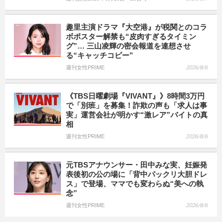
趣里主演ドラマ『大空港』が税関とのコラ
ボポスター解禁も“皮肉すぎるタイミン
グ”… 三山凌輝の密会報道を連想させ
る“キャッチコピー”
週刊女性PRIME
2026/8/6
《TBS日曜劇場『VIVANT』》8時間3万円
で「別班」を募集！詐欺の声も「求人は事
実」運営会社が明かす“激レア”バイトの真
相
週刊女性PRIME
2026/8/6
元TBSアナウンサー・田中みな実、妊娠発
表後初の公の場に「背中パックリ大胆ドレ
ス」で登場、ママでも変わらぬ“美への執
念”
週刊女性PRIME
2026/8/6