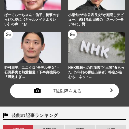
ぱーてぃーちゃん・信子、衝撃のす
小栗旬の“非公表長女”が顔隠しデビ
っぴん姿に《ギャルメイクよりい
ュー、透ける山田優の「スーパーモ
い》の声…“お…
デルに」野…
野村周平、ユニクロ“モデル美女”・
NHK職員への性加害で“出禁”食らっ
石田夢実と熱愛報道！下半身強調の
た〈5年前の番組出演者〉特定が進
「過激すぎ…
むも、ネット…
7位以降を見る
芸能の記事ランキング