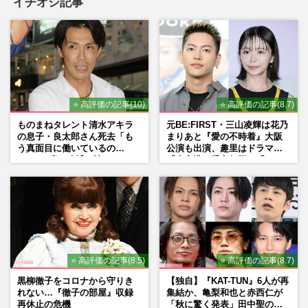
イチオシ記事
⭐ 高評価の記事(10)
⭐ 高評価の記事(8.7)
ものまねタレント清水アキラ
元BE:FIRST・三山凌輝は花乃
の息子・良太郎さん死去「も
まりあと『愛の不時着』大阪
う真面目に働いているの
公演も出演、趣里はドラマ
で」、2度の逮捕も諦めなかっ
『大空港』番宣行脚に「メン
た芸能界“波乱に満ちた37年”
タル強すぎ」の実情
⭐ 高評価の記事(8.5)
⭐ 高評価の記事(8.7)
黒柳徹子をコロナから守りき
【独自】『KAT-TUN』6人が再
れない…『徹子の部屋』収録
集結か、亀梨和也と赤西仁が
再休止の危機
「秋に驚く発表」田中聖の刑