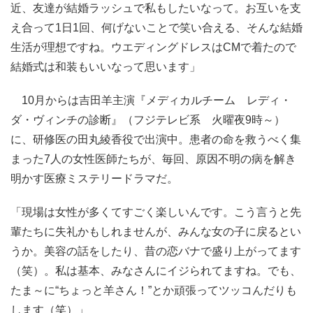
近、友達が結婚ラッシュで私もしたいなって。お互いを支
え合って1日1回、何げないことで笑い合える、そんな結婚
生活が理想ですね。ウエディングドレスはCMで着たので
結婚式は和装もいいなって思います」
10月からは吉田羊主演『メディカルチーム レディ・
ダ・ヴィンチの診断』（フジテレビ系 火曜夜9時～）
に、研修医の田丸綾香役で出演中。患者の命を救うべく集
まった7人の女性医師たちが、毎回、原因不明の病を解き
明かす医療ミステリードラマだ。
「現場は女性が多くてすごく楽しいんです。こう言うと先
輩たちに失礼かもしれませんが、みんな女の子に戻るとい
うか。美容の話をしたり、昔の恋バナで盛り上がってます
（笑）。私は基本、みなさんにイジられてますね。でも、
たま～に“ちょっと羊さん！”とか頑張ってツッコんだりも
します（笑）」