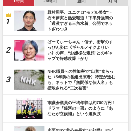
1時間
24時間
週間
月間
野村周平、ユニクロ“モデル美女”・
石田夢実と熱愛報道！下半身強調の
「過激すぎる三角水着」公開でネッ
トざわつき
ぱーてぃーちゃん・信子、衝撃のす
っぴん姿に《ギャルメイクよりい
い》の声…“お嬢様な素顔”とのギャ
ップで好感度爆上がり
NHK職員への性加害で“出禁”食らっ
た〈5年前の番組出演者〉特定が進む
も、ネットで「無関係な個人名」も
拡散される“二次被害”
市議会議員の平均年収は約700万円！
ドラマ『銀河の一票』のように「あ
なたが立候補」という選択肢
小栗旬の“非公表長女”が顔隠しデビ