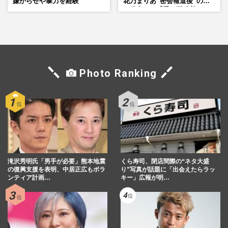
嫌がらせや暴力を経験
花乃まりあ“密会報道後”の呆
れ発言と、『愛の不時着』の
劇場が答えた共演舞台の行方
Photo Ranking
滝沢秀明氏「男手が必要」熊本地震
くら寿司、閉店間際の“ネタ大盛
の復興支援を表明、中居正広もボラ
り”写真が話題に「出会えたらラッ
ンティア計画…
キー」広報が明…