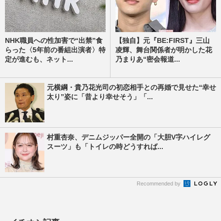
NHK職員への性加害で“出禁”食
【独自】元『BE:FIRST』三山
らった〈5年前の番組出演者〉特
凌輝、舞台関係者が明かした花
定が進むも、ネット...
乃まりあ“密会報道...
元横綱・貴乃花光司の初恋相手との再婚で見せた“幸せ
太り”姿に「昔より幸せそう」「...
村重杏奈、デニムジッパー全開の「大胆V字ハイレグ
スーツ」も「トイレの時どうすれば...
Recommended by