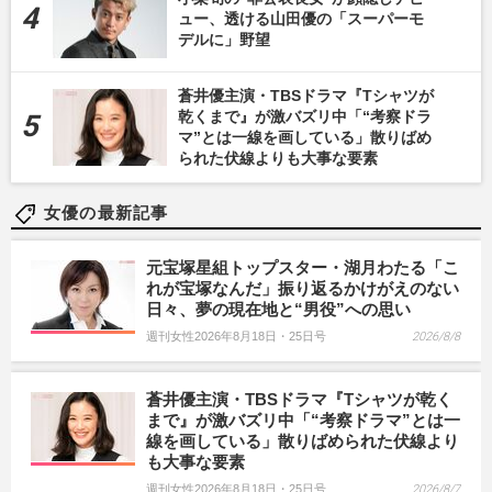
ュー、透ける山田優の「スーパーモ
デルに」野望
蒼井優主演・TBSドラマ『Tシャツが
乾くまで』が激バズリ中「“考察ドラ
マ”とは一線を画している」散りばめ
られた伏線よりも大事な要素
女優の最新記事
元宝塚星組トップスター・湖月わたる「こ
れが宝塚なんだ」振り返るかけがえのない
日々、夢の現在地と“男役”への思い
週刊女性2026年8月18日・25日号
2026/8/8
蒼井優主演・TBSドラマ『Tシャツが乾く
まで』が激バズリ中「“考察ドラマ”とは一
線を画している」散りばめられた伏線より
も大事な要素
週刊女性2026年8月18日・25日号
2026/8/7