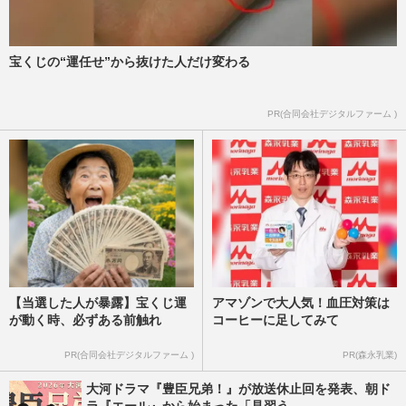
弟！』ロケ地近くの父親名義の実家を購
入、専門家は「金銭的に損」も見据…
週刊女性2026年2月3日号
2026/1/25
宝くじの“運任せ”から抜けた人だけ変わる
映画『九龍ジェネリックロマンス』主演・
PR(合同会社デジタルファーム )
水上恒司のオフショが「佐藤二朗っぽい」
ファンが驚いた“おじさん…
週刊女性PRIME
2025/9/18
【当選した人が暴露】宝くじ運
アマゾンで大人気！血圧対策は
が動く時、必ずある前触れ
コーヒーに足してみて
PR(合同会社デジタルファーム )
PR(森永乳業)
大河ドラマ『豊臣兄弟！』が放送休止回を発表、朝ド