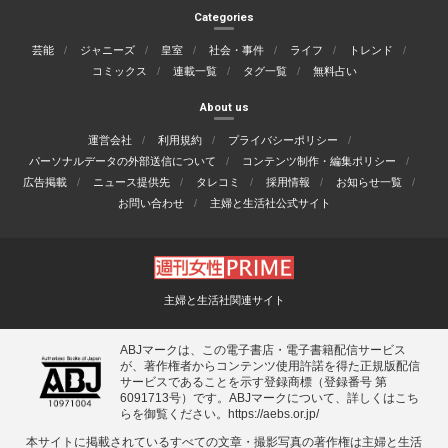
Categories
芸能
ジャニーズ
皇室
社会・事件
ライフ
トレンド
コミックス
連載一覧
タグ一覧
無料占い
About us
運営会社
利用規約
プライバシーポリシー
パーソナルデータの外部送信について
コンテンツ制作・編集ポリシー
広告掲載
ニュース提供先
タレコミ
採用情報
お知らせ一覧
お問い合わせ
主婦と生活社公式サイト
主婦と生活社関連サイト
ABJマークは、この電子書店・電子書籍配信サービス
が、著作権者からコンテンツ使用許諾を得た正規版配信
サービスであることを示す登録商標（登録番号 第
6091713号）です。ABJマークについて、詳しくはこち
らを御覧ください。
https://aebs.or.jp/
本サイトに掲載されているすべての⽂章・撮影写真の著作権は主婦と⽣活