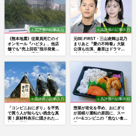
⭐ 高評価の記事(8.5)
⭐ 高評価の記事(8.7)
《熊本地震》従業員死亡のイ
元BE:FIRST・三山凌輝は花乃
オンモール『ハビタ』、他店
まりあと『愛の不時着』大阪
舗でも“売上回収”指示発覚で
公演も出演、趣里はドラマ
「命より金」通用しなくなっ
『大空港』番宣行脚に「メン
た言い訳
タル強すぎ」の実情
⭐ 高評価の記事(8.7)
⭐ 高評価の記事(8.8)
「コンビニおにぎり」を平気
惣菜が老化を早め、おにぎり
で買う人が知らない残念な真
が居眠り運転の原因に、スー
実！原材料表示に隠された添
パー&コンビニの「危ない食
加物の正体
品」