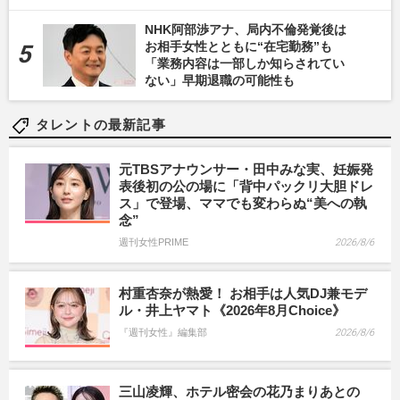
NHK阿部渉アナ、局内不倫発覚後は
お相手女性とともに“在宅勤務”も
「業務内容は一部しか知らされてい
ない」早期退職の可能性も
タレントの最新記事
元TBSアナウンサー・田中みな実、妊娠発
表後初の公の場に「背中パックリ大胆ドレ
ス」で登場、ママでも変わらぬ“美への執
念”
週刊女性PRIME
2026/8/6
村重杏奈が熱愛！ お相手は人気DJ兼モデ
ル・井上ヤマト《2026年8月Choice》
『週刊女性』編集部
2026/8/6
三山凌輝、ホテル密会の花乃まりあとの