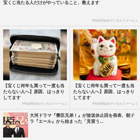
週刊女性2026年3月17日号
2026/3/14
宝くじ当たる人だけがやっていること、教えます
【2026年】結婚しそうな芸能人カップル！
PR(合同会社デジタルファーム )
有村架純＆高橋海人他、ランキング発表
週刊女性2026年1月6日・13日号
2025/12/31
【宝くじ何年も買って一度も当
【宝くじ何年も買って一度も当
たらない人へ】原因、はっきり
たらない人へ】原因、はっきり
してます
してます
PR(合同会社デジタルファーム )
PR(合同会社デジタルファーム )
大河ドラマ『豊臣兄弟！』が放送休止回を発表、朝ド
ラ『エール』から始まった「見習う...