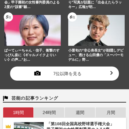
会」甲子園初の女性審判委員のよる
り”写真が話題に「出会えたらラッ
2度の“誤審”騒…
キー」広報が明…
ぱーてぃーちゃん・信子、衝撃のす
小栗旬の“非公表長女”が顔隠しデビ
っぴん姿に《ギャルメイクよりい
ュー、透ける山田優の「スーパーモ
い》の声…“お…
デルに」野…
7位以降を見る
芸能の記事ランキング
1時間
24時間
週間
月間
「第108回全国高校野球選手権大会」