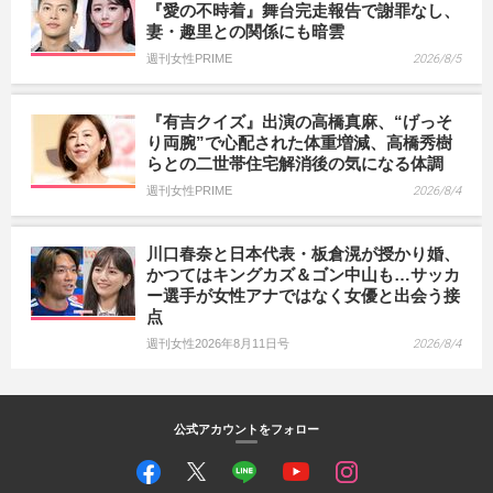
『愛の不時着』舞台完走報告で謝罪なし、
妻・趣里との関係にも暗雲
週刊女性PRIME
2026/8/5
『有吉クイズ』出演の高橋真麻、“げっそ
り両腕”で心配された体重増減、高橋秀樹
らとの二世帯住宅解消後の気になる体調
週刊女性PRIME
2026/8/4
川口春奈と日本代表・板倉滉が授かり婚、
かつてはキングカズ＆ゴン中山も…サッカ
ー選手が女性アナではなく女優と出会う接
点
週刊女性2026年8月11日号
2026/8/4
公式アカウントをフォロー