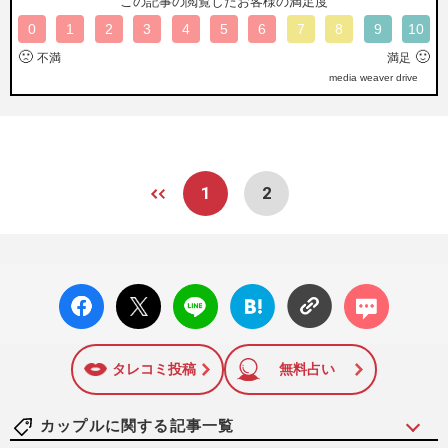
この記事の閲覧したお客様の満足度
0
1
2
3
4
5
6
7
8
9
10
🙁
🙂
不満
満足
media weaver drive
1
2
facebo
X ポス
LINE
はてな
コメン
ok い
ト
ブック
ト
いね
マーク
に追加
タレコミ投稿
無料占い
カップルに関する記事一覧