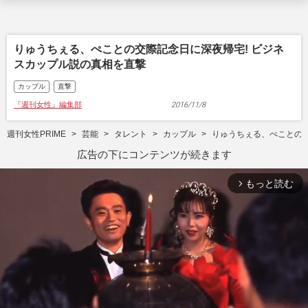
りゅうちぇる、ぺことの交際記念日に深夜帰宅! ビジネ
スカップル説の真相を直撃
カップル
直撃
『週刊女性』編集部
2016/11/8
週刊女性PRIME
芸能
タレント
カップル
りゅうちぇる、ぺことの交
広告の下にコンテンツが続きます
もっと読む
arrow_forward_ios