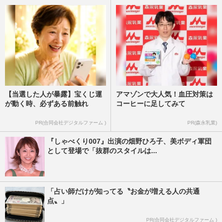
【当選した人が暴露】宝くじ運
アマゾンで大人気！血圧対策は
が動く時、必ずある前触れ
コーヒーに足してみて
PR(合同会社デジタルファーム )
PR(森永乳業)
『しゃべくり007』出演の畑野ひろ子、美ボディ軍団
として登場で「抜群のスタイルは...
「占い師だけが知ってる〝お金が増える人の共通
点〟」
PR(合同会社デジタルファーム )