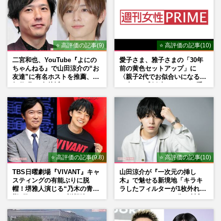
⭐ 高評価の記事(9)
⭐ 高評価の記事(10)
二宮和也、YouTube『よにの
愛子さま、雅子さまの「30年
ちゃんねる』で山田涼介の“お
前の黄色セットアップ」に
友達”に有名ホストを推薦、歌
〈親子2代でお似合いになる〉
舞伎町に“急接近”でファン
の声、ご成婚時のドレスも手
「関わらないで！」
がけた森英恵さんとの絆
⭐ 高評価の記事(9.8)
⭐ 高評価の記事(10)
TBS日曜劇場『VIVANT』キャ
山田涼介が『一次元の挿し
スティングの有能ぶりに脱
木』で魅せる新境地「キラキ
帽！堺雅人演じる“乃木の青年
ラしたフィルターが1枚外れて
期”役は、そっくり説根強い
くれたら」アイドル像を封印
Mr.Children桜井和寿のバンド
した覚悟
マン長男・櫻井海音だった