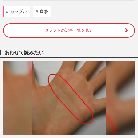
アイスダンス・宇野昌磨、テレビ番組で本
カップル
直撃
田真凜への愛炸裂！「彼女の隣で僕が…」
愛の言葉公開のイチャイチ…
週刊女性PRIME
2026/7/10
タレントの記事一覧を見る
“しょまりん”こと宇野昌磨と本田真凜がア
イスダンスでペア結成を発表！ ミラノ・
あわせて読みたい
コルティナ五輪金メダリ…
週刊女性PRIME
2026/5/28
宇野昌磨、アイスダンスチーム結成会見で
炸裂した“本田真凜愛”に「まるで婚約会
見」りくりゅうと異なる“…
週刊女性PRIME
2026/5/22
【知って楽しい雑学】なぜ“ホワイトデ
ー”なの？日本独自のお返し文化、始まり
は老舗の「マシュマロデー」