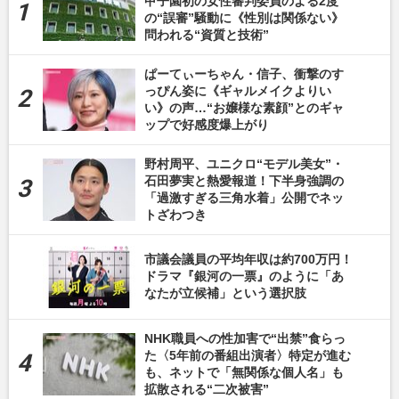
甲子園初の女性審判委員のよる2度
の“誤審”騒動に《性別は関係ない》
問われる“資質と技術”
ぱーてぃーちゃん・信子、衝撃のす
っぴん姿に《ギャルメイクよりい
い》の声…“お嬢様な素顔”とのギャ
ップで好感度爆上がり
野村周平、ユニクロ“モデル美女”・
石田夢実と熱愛報道！下半身強調の
「過激すぎる三角水着」公開でネッ
トざわつき
市議会議員の平均年収は約700万円！
ドラマ『銀河の一票』のように「あ
なたが立候補」という選択肢
NHK職員への性加害で“出禁”食らっ
た〈5年前の番組出演者〉特定が進む
も、ネットで「無関係な個人名」も
拡散される“二次被害”