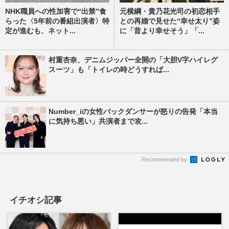
NHK職員への性加害で“出禁”食
元横綱・貴乃花光司の初恋相手
らった〈5年前の番組出演者〉特
との再婚で見せた“幸せ太り”姿
定が進むも、ネット...
に「昔より幸せそう」「...
村重杏奈、デニムジッパー全開の「大胆V字ハイレグ
スーツ」も「トイレの時どうすれば...
Number_iの女性バックダンサーが怒りの告発「本当
に気持ち悪い」共演者まで攻...
Recommended by
イチオシ記事