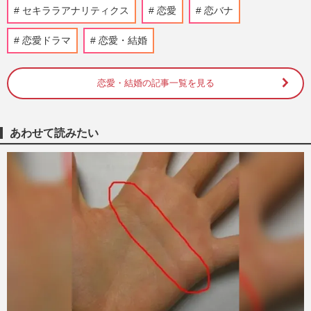
加藤浩次、“矛盾”のリスクを冒してでも初
セキララアナリティクス
恋愛
恋バナ
志貫徹の姿勢を崩さない理由
雛菊あんじ
2019/8/2
恋愛ドラマ
恋愛・結婚
ジャニーさんの「家族葬」のお値段は？
恋愛・結婚の記事一覧を見る
イマドキ葬儀を現役僧侶が語る
雛菊あんじ
2019/7/28
あわせて読みたい
パンサー尾形、妻への“異常愛”が激しすぎ
て、夫婦関係にヒビが入る恐ろしい可能性
雛菊あんじ
2019/7/17
田中圭と中村倫也が人気の理由、イケメン
歴史を見ると次にくるのは“カシミア系男
子”
雛菊あんじ
2019/7/3