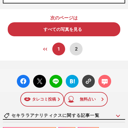
次のページは
すべての写真を見る
1
2
facebo
X ポス
LINE
はてな
コメン
ok い
ト
ブック
ト
いね
マーク
に追加
タレコミ投稿
無料占い
セキララアナリティクスに関する記事一覧