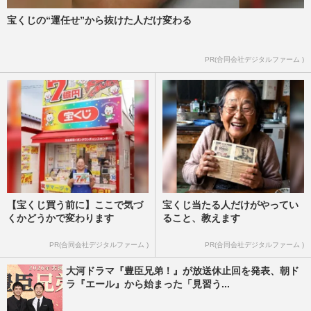
『銀魂』ついに最終回、終わると言われ続
けていたのに「連載が終わらなかった」理
宝くじの“運任せ”から抜けた人だけ変わる
由
雛菊あんじ
2019/6/22
PR(合同会社デジタルファーム )
【宝くじ買う前に】ここで気づ
宝くじ当たる人だけがやってい
くかどうかで変わります
ること、教えます
PR(合同会社デジタルファーム )
PR(合同会社デジタルファーム )
大河ドラマ『豊臣兄弟！』が放送休止回を発表、朝ド
ラ『エール』から始まった「見習う...