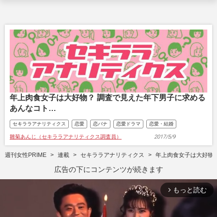
年上肉食女子は大好物？ 調査で見えた年下男子に求める
あんなコト…
セキララアナリティクス
恋愛
恋バナ
恋愛ドラマ
恋愛・結婚
雛菊あんじ（セキララアナリティクス調査員）
2017/5/9
週刊女性PRIME
連載
セキララアナリティクス
年上肉食女子は大好物
広告の下にコンテンツが続きます
もっと読む
arrow_forward_ios