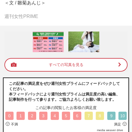
＜文 / 雛菊あんじ＞
週刊女性PRIME
すべての写真を見る
この記事の満足度をぜひ週刊女性プライムにフィードバックして
ください。
本フィードバックにより週刊女性プライムは満足度の高い編集、
記事制作を行って参ります。ご協力よろしくお願い致します。
この記事の閲覧したお客様の満足度
0
1
2
3
4
5
6
7
8
9
10
🙁
🙂
不満
満足
media weaver drive