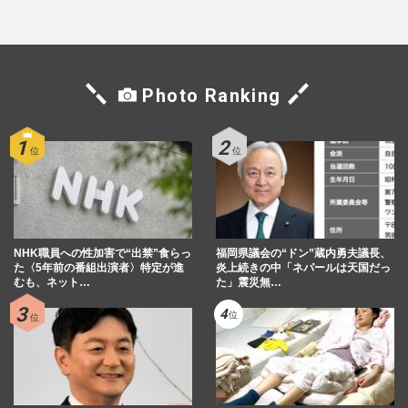
Photo Ranking
NHK職員への性加害で“出禁”食らっ
福岡県議会の“ドン”蔵内勇夫議長、
た〈5年前の番組出演者〉特定が進
炎上続きの中「ネパールは天国だっ
むも、ネット…
た」震災無…