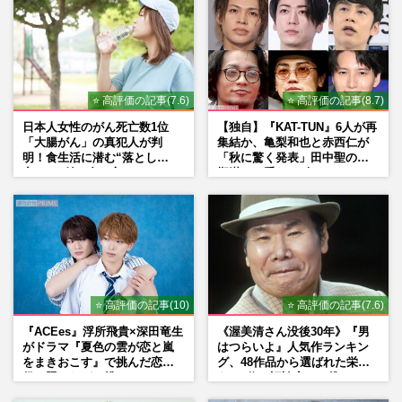
⭐ 高評価の記事(7.6)
⭐ 高評価の記事(8.7)
日本人女性のがん死亡数1位
【独自】『KAT-TUN』6人が再
「大腸がん」の真犯人が判
集結か、亀梨和也と赤西仁が
明！食生活に潜む“落とし
「秋に驚く発表」田中聖の刑
穴”との付き合い方
期満了と重なる“匂わせ”では
ない理由
⭐ 高評価の記事(10)
⭐ 高評価の記事(7.6)
『ACEes』浮所飛貴×深田竜生
《渥美清さん没後30年》『男
がドラマ『夏色の雲が恋と嵐
はつらいよ』人気作ランキン
をまきおこす』で挑んだ恋人
グ、48作品から選ばれた栄え
役、照れながら挑んだキュン
ある1位と評論家イチ推し
シーン秘話
の“神作”は