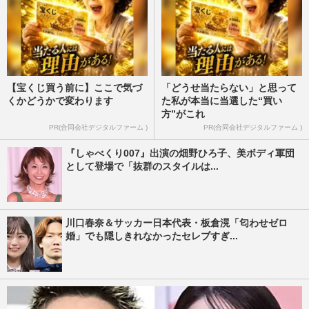
【宝くじ買う前に】ここで気づ
「どうせ当たらない」と思って
くかどうかで変わります
た私が本当に当選した“買い
方”がこれ
PR(合同会社デジタルファーム )
PR(合同会社デジタルファーム )
『しゃべくり007』出演の畑野ひろ子、美ボディ軍団
として登場で「抜群のスタイルは...
川口春奈＆サッカー日本代表・板倉滉「匂わせゼロ
婚」でも隠しきれなかったセレブすぎ...