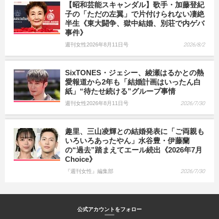
【昭和芸能スキャンダル】歌手・加藤登紀
子の「ただの左翼」で片付けられない凄絶
半生《東大闘争、獄中結婚、別荘で内ゲバ
事件》
週刊女性2026年8月11日号
2026/8/2
SixTONES・ジェシー、綾瀬はるかとの熱
愛報道から2年も「結婚計画はいったん白
紙」“待たせ続ける”グループ事情
週刊女性2026年8月11日号
2026/7/30
趣里、三山凌輝との結婚発表に「ご両親も
いろいろあったやん」水谷豊・伊藤蘭
の“過去”踏まえてエール続出《2026年7月
Choice》
『週刊女性』編集部
2026/7/30
公式アカウントをフォロー