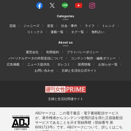
Categories
芸能
ジャニーズ
皇室
社会・事件
ライフ
トレンド
コミックス
連載一覧
タグ一覧
無料占い
About us
運営会社
利用規約
プライバシーポリシー
パーソナルデータの外部送信について
コンテンツ制作・編集ポリシー
広告掲載
ニュース提供先
タレコミ
採用情報
お知らせ一覧
お問い合わせ
主婦と生活社公式サイト
主婦と生活社関連サイト
ABJマークは、この電子書店・電子書籍配信サービス
が、著作権者からコンテンツ使用許諾を得た正規版配信
サービスであることを示す登録商標（登録番号 第
6091713号）です。ABJマークについて、詳しくはこち