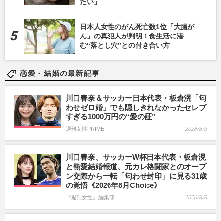
たい」
日本人女性のがん死亡数1位「大腸が
ん」の真犯人が判明！食生活に潜
む“落とし穴”との付き合い方
恋愛・結婚の最新記事
川口春奈＆サッカー日本代表・板倉滉「匂
わせゼロ婚」でも隠しきれなかったセレブ
すぎる1000万円の“愛の証”
週刊女性PRIME
2026/8/3
川口春奈、サッカーW杯日本代表・板倉滉
と熱愛結婚報道、元カレ格闘家とのオープ
ン交際から一転「匂わせ封印」に見る31歳
の覚悟《2026年8月Choice》
『週刊女性』編集部
2026/8/3