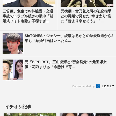
三笘薫、負傷でW杯離脱→交通
元横綱・貴乃花光司の初恋相手
事故でトラブル続きの最中「結
との再婚で見せた“幸せ太り”姿
婚式フォト削除」不穏すぎ...
に「昔より幸せそう」「...
SixTONES・ジェシー、綾瀬はるかとの熱愛報道から2
年も「結婚計画はいったん...
元『BE:FIRST』三山凌輝と“密会発覚”の元宝塚女
優・花乃まりあ「命懸けで育...
Recommended by
イチオシ記事