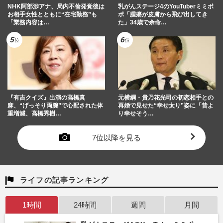
NHK阿部渉アナ、局内不倫発覚後は
乳がんステージ4のYouTuberミミポ
お相手女性とともに“在宅勤務”も
ポ「腫瘍が皮膚から飛び出してき
「業務内容は…
た」34歳で余命…
『有吉クイズ』出演の高橋真
元横綱・貴乃花光司の初恋相手との
麻、“げっそり両腕”で心配された体
再婚で見せた“幸せ太り”姿に「昔よ
重増減、高橋秀樹…
り幸せそう…
7位以降を見る
ライフの記事ランキング
1時間
24時間
週間
月間