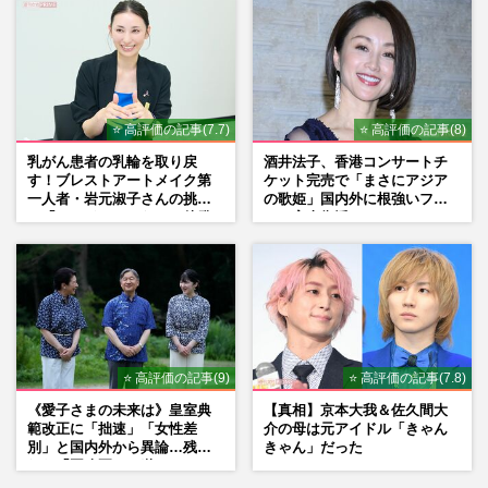
⭐ 高評価の記事(7.7)
⭐ 高評価の記事(8)
乳がん患者の乳輪を取り戻
酒井法子、香港コンサートチ
す！ブレストアートメイク第
ケット完売で「まさにアジア
一人者・岩元淑子さんの挑戦
の歌姫」国内外に根強いファ
と「ハードルしかない」啓発
ンで完全復活か
の“壁”
⭐ 高評価の記事(9)
⭐ 高評価の記事(7.8)
《愛子さまの未来は》皇室典
【真相】京本大我＆佐久間大
範改正に「拙速」「女性差
介の母は元アイドル「きゃん
別」と国内外から異論…残さ
きゃん」だった
れた「再改正」の道