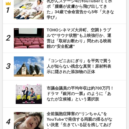
乳がんステージ4のYouTuberミミポ
ポ「腫瘍が皮膚から飛び出してき
た」34歳で余命宣告から5年「大きな
学び」
TOHOシネマズ大井町、空調トラブ
ルで“サウナ状態”も上映強行か、運
営は「取材お断わり」問われる映画
館の“安全配慮”
「コンビニおにぎり」を平気で買う
人が知らない残念な真実！原材料表
示に隠された添加物の正体
市議会議員の平均年収は約700万円！
ドラマ『銀河の一票』のように「あ
なたが立候補」という選択肢
全前脳胞症障害の“リンちゃん”を
YouTubeで発信する両親の揺るがな
い決意「生きている証を残してあげ