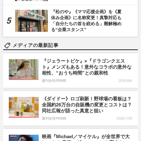
『松のや』《ママ応援企画》を《夏
休み企画》に名称変更！真摯対応も
「自分たちの首を絞める」難解極め
る“企業スタンス”
メディアの最新記事
『ジェラートピケ』×『ドラゴンクエス
ト』メンズもある！意外なコラボの意外な
相性、“おうち時間”との親和性
週刊女性PRIME
2026/8/6
《ダイドー》ロゴ刷新！野球場の看板は？
全国約26万台の自販機の変更とコストは？
同社広報が語った真意と狙い
週刊女性PRIME
2026/7/30
映画『Michael／マイケル』が全世界で大