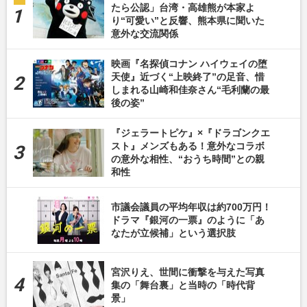
たら公認」台湾・高雄熊が本家よ
り“可愛い”と反響、熊本県に聞いた
意外な交流関係
映画『名探偵コナン ハイウェイの堕
天使』近づく“上映終了”の足音、惜
しまれる山崎和佳奈さん“毛利蘭の最
後の姿”
『ジェラートピケ』×『ドラゴンクエ
スト』メンズもある！意外なコラボ
の意外な相性、“おうち時間”との親
和性
市議会議員の平均年収は約700万円！
ドラマ『銀河の一票』のように「あ
なたが立候補」という選択肢
宮沢りえ、世間に衝撃を与えた写真
集の「舞台裏」と当時の「時代背
景」