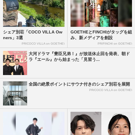
伊藤沙莉『虎に翼』で新・朝ドラヒロイン
に抜擢！まさかのオファーに「ご褒美」撮
影の中で抱く葛藤やヒロイ…
週刊女性2024年4月16日号
2024/4/3
シェア別荘「COCO VILLA Ow
GOETHEとFINCHIがタッグを組
朝ドラ歴代ナレーション8選！低音イケボ
ners」3選
み、新メディアを創設
に名フレーズ「この声で毎朝起こされた
PR(COCO VILLA on GOETHE)
PR(FINCHI on GOETHE)
い」
大河ドラマ『豊臣兄弟！』が放送休止回を発表、朝ド
週刊女性2021年11月30日・12月7日号
2021/12/2
ラ『エール』から始まった「見習う...
磯村勇斗、地元民が明かす“衝撃秘話” 高
校時代に演じた55歳女性との「体当たりキ
全国の絶景ポイントにサウナ付きのシェア別荘を展開
ス」
PR(COCO VILLA on GOETHE)
週刊女性2020年12月22日号
2020/12/11