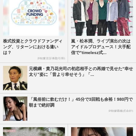
株式投資とクラウドファンディ
嵐・松本潤、ライブ演出の次は
ング、リターンにおける違い
アイドルプロデュース！大手配
は？
信で“timelesz式...
PR(東京証券取引所)
元横綱・貴乃花光司の初恋相手との再婚で見せた“幸せ
太り”姿に「昔より幸せそう」「...
「風俗前に飲むだけ！」45分で3回戦も余裕！980円で
朝まで絶好調
PR(健商株式会社)