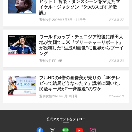
ヒット！ 音楽・ダンスシーンを変えたマ
イケル・ジャクソン『5つのスゴすぎ伝
説』
週刊女性2026年7月7日・14日号
2026/6/27
ワールドカップ・チュニジア戦後に鎌田大
地が笑顔で…米『ブリーチャーリポート』
が投稿した“生成AI画像”に世界からブーイ
ング
週刊女性PRIME
2026/6/23
フルHDの4倍の画像美が売りの「4Kテレ
ビって結局どうなった？」識者に聞いた、
民放キー局が“一斉撤退”のワケ
週刊女性2026年6月30日号
2026/6/20
公式アカウントをフォロー