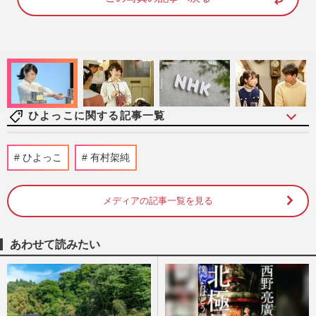
1
0
0
.
0
0
%
ひよっこに関する記事一覧
NHK朝ドラ『ひよっこ』9年ぶりの再放送
ひよっこ
有村架純
に有村架純も歓喜のコメント！『あまちゃ
ん』『ちゅらさん』“もう一…
週刊女性PRIME
2026/8/4
メディアの記事一覧を見る
NHK連続テレビ小説『風、薫る』視聴率
あわせて読みたい
の苦戦が続くなか、有村架純ヒロインの
『ひよっこ』再放送決定に“歓…
週刊女性PRIME
2026/6/18