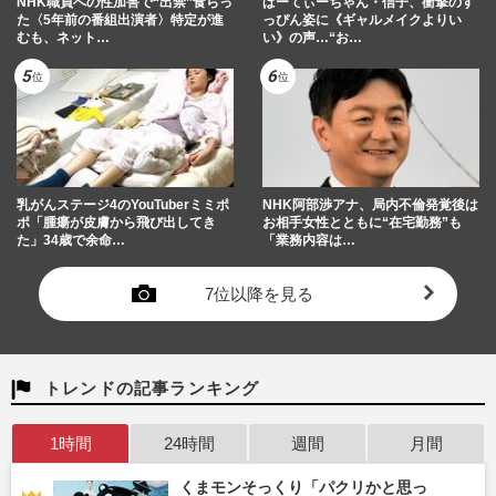
NHK職員への性加害で“出禁”食らっ
ぱーてぃーちゃん・信子、衝撃のす
た〈5年前の番組出演者〉特定が進
っぴん姿に《ギャルメイクよりい
むも、ネット…
い》の声…“お…
乳がんステージ4のYouTuberミミポ
NHK阿部渉アナ、局内不倫発覚後は
ポ「腫瘍が皮膚から飛び出してき
お相手女性とともに“在宅勤務”も
た」34歳で余命…
「業務内容は…
7位以降を見る
トレンドの記事ランキング
1時間
24時間
週間
月間
くまモンそっくり「パクリかと思っ