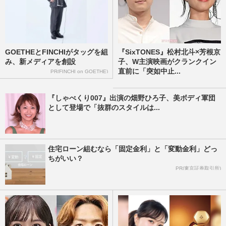
GOETHEとFINCHIがタッグを組
『SixTONES』松村北斗×芳根京
み、新メディアを創設
子、W主演映画がクランクイン
直前に「突如中止...
PR(FINCHI on GOETHE)
『しゃべくり007』出演の畑野ひろ子、美ボディ軍団
として登場で「抜群のスタイルは...
住宅ローン組むなら「固定金利」と「変動金利」どっ
ちがいい？
PR(東京証券取引所)