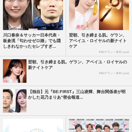
川口春奈＆サッカー日本代表・
翌朝、引き締まる肌。ゲラン、
板倉滉「匂わせゼロ婚」でも隠
アベイユ・ロイヤルの新ナイト
しきれなかったセレブすぎ...
ケア
PR(ゲラン｜美的.com)
翌朝、引き締まる肌。ゲラン、アベイユ・ロイヤルの
新ナイトケア
PR(ゲラン｜美的.com)
【独自】元『BE:FIRST』三山凌輝、舞台関係者が明
かした花乃まりあ“密会報道...