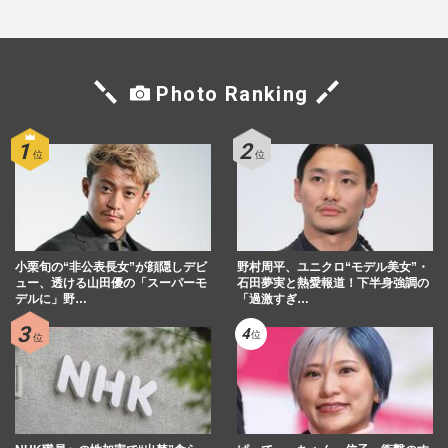
Photo Ranking
小栗旬の“非公表長女”が顔隠しデビ
野村周平、ユニクロ“モデル美女”・
ュー、透ける山田優の「スーパーモ
石田夢実と熱愛報道！下半身強調の
デルに」野…
「過激すぎ…