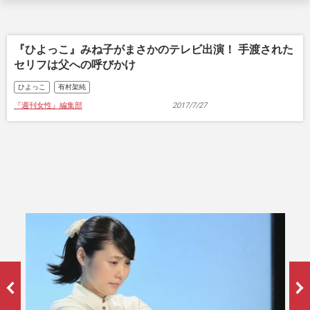
『ひよっこ』みね子がまさかのテレビ出演！ 手渡された
セリフは父への呼びかけ
ひよっこ
有村架純
『週刊女性』編集部
2017/7/27