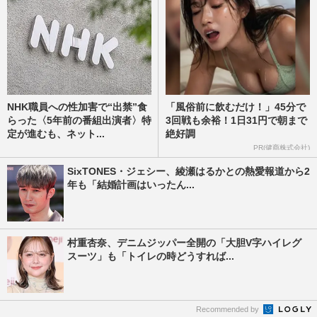
NHK職員への性加害で“出禁”食
「風俗前に飲むだけ！」45分で
らった〈5年前の番組出演者〉特
3回戦も余裕！1日31円で朝まで
定が進むも、ネット...
絶好調
PR(健商株式会社)
SixTONES・ジェシー、綾瀬はるかとの熱愛報道から2
年も「結婚計画はいったん...
村重杏奈、デニムジッパー全開の「大胆V字ハイレグ
スーツ」も「トイレの時どうすれば...
Recommended by