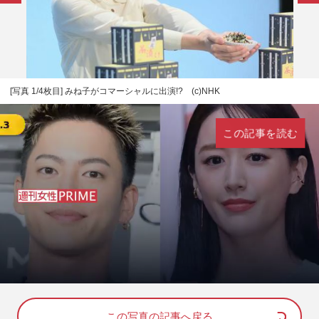
[写真 1/4枚目] みね子がコマーシャルに出演!? (c)NHK
この記事を読む
L
U
o
n
a
m
d
u
e
t
d
e
この写真の記事へ戻る
: