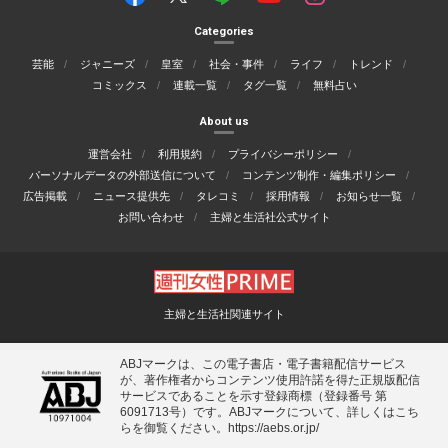
Categories
芸能
ジャニーズ
皇室
社会・事件
ライフ
トレンド
コミックス
連載一覧
タグ一覧
無料占い
About us
運営会社
利用規約
プライバシーポリシー
パーソナルデータの外部送信について
コンテンツ制作・編集ポリシー
広告掲載
ニュース提供先
タレコミ
採用情報
お知らせ一覧
お問い合わせ
主婦と生活社公式サイト
主婦と生活社関連サイト
ABJマークは、この電子書店・電子書籍配信サービス
が、著作権者からコンテンツ使用許諾を得た正規版配信
サービスであることを示す登録商標（登録番号 第
6091713号）です。ABJマークについて、詳しくはこち
らを御覧ください。
https://aebs.or.jp/