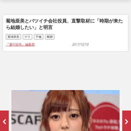
菊地亜美とバツイチ会社役員、直撃取材に「時期が来た
ら結婚したい」と明言
菊地亜美
ゲス
不倫
離婚
『週刊女性』編集部
2017/12/13