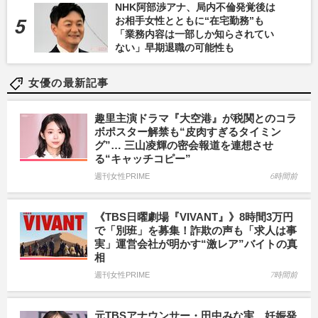
NHK阿部渉アナ、局内不倫発覚後は
お相手女性とともに“在宅勤務”も
「業務内容は一部しか知らされてい
ない」早期退職の可能性も
女優の最新記事
趣里主演ドラマ『大空港』が税関とのコラ
ボポスター解禁も“皮肉すぎるタイミン
グ”… 三山凌輝の密会報道を連想させ
る“キャッチコピー”
週刊女性PRIME
6時間前
《TBS日曜劇場『VIVANT』》8時間3万円
で「別班」を募集！詐欺の声も「求人は事
実」運営会社が明かす“激レア”バイトの真
相
週刊女性PRIME
7時間前
元TBSアナウンサー・田中みな実、妊娠発