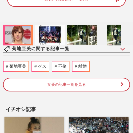
7
4
.
0
0
%
菊地亜美に関する記事一覧
菊地亜美、第2子で“無痛分娩”を選択した
菊地亜美
ゲス
不倫
離婚
ワケ「楽しいお産シーンがあってもいい」
日本に根強い“母性神話…
週刊女性2026年4月21日号
2026/4/11
女優の記事一覧を見る
菊地亜美「今が一番楽しい」ライフスタイ
ルの変化でママ仕事が増加もいまだ冷め
イチオシ記事
ぬ“バラエティ熱”
週刊女性PRIME
2025/10/20