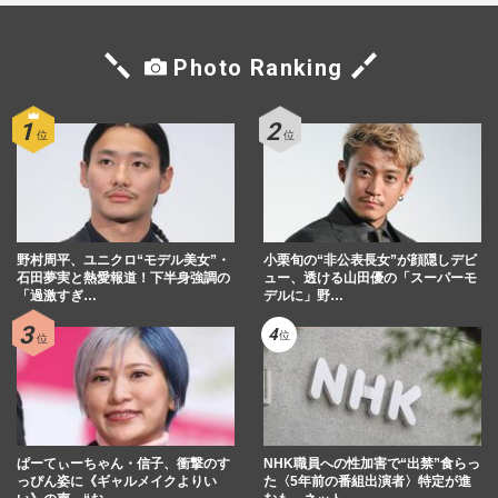
Photo Ranking
野村周平、ユニクロ“モデル美女”・
小栗旬の“非公表長女”が顔隠しデビ
石田夢実と熱愛報道！下半身強調の
ュー、透ける山田優の「スーパーモ
「過激すぎ…
デルに」野…
ぱーてぃーちゃん・信子、衝撃のす
NHK職員への性加害で“出禁”食らっ
っぴん姿に《ギャルメイクよりい
た〈5年前の番組出演者〉特定が進