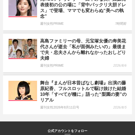
表後初の公の場に「背中パックリ大胆ドレ
ス」で登場、ママでも変わらぬ“美への執
念”
週刊女性PRIME
7時間前
高島ファミリーの母、元宝塚女優の寿美花
代さんが逝去「私が面倒みたいの」最後ま
で夫・忠夫さんから離れなかったおしどり
夫婦
週刊女性PRIME
2026/8/6
舞台『まんが日本昔ばなし劇場』出演の藤
原紀香、フルスロットルで駆け抜けた結婚
10年「すべてが糧に」語った“梨園の妻”の
リアル
週刊女性2026年8月11日号
2026/8/5
公式アカウントをフォロー