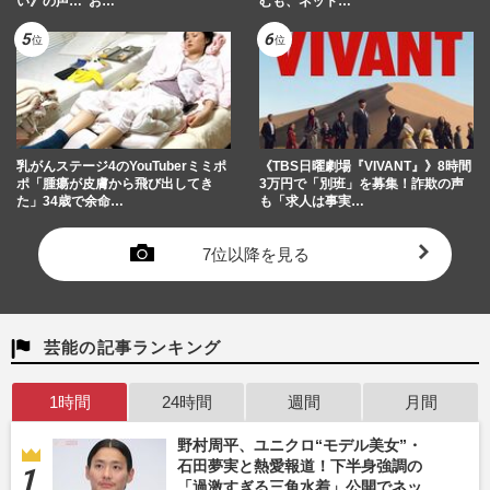
い》の声…“お…
むも、ネット…
乳がんステージ4のYouTuberミミポ
《TBS日曜劇場『VIVANT』》8時間
ポ「腫瘍が皮膚から飛び出してき
3万円で「別班」を募集！詐欺の声
た」34歳で余命…
も「求人は事実…
7位以降を見る
芸能の記事ランキング
1時間
24時間
週間
月間
野村周平、ユニクロ“モデル美女”・
石田夢実と熱愛報道！下半身強調の
「過激すぎる三角水着」公開でネッ