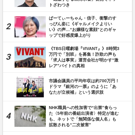
トざわつき
ぱーてぃーちゃん・信子、衝撃のす
っぴん姿に《ギャルメイクよりい
い》の声…“お嬢様な素顔”とのギャ
ップで好感度爆上がり
《TBS日曜劇場『VIVANT』》8時間3
万円で「別班」を募集！詐欺の声も
「求人は事実」運営会社が明かす“激
レア”バイトの真相
市議会議員の平均年収は約700万円！
ドラマ『銀河の一票』のように「あ
なたが立候補」という選択肢
NHK職員への性加害で“出禁”食らっ
た〈5年前の番組出演者〉特定が進む
も、ネットで「無関係な個人名」も
拡散される“二次被害”