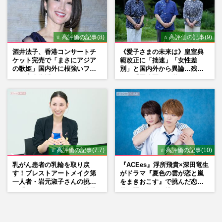
⭐ 高評価の記事(8)
⭐ 高評価の記事(9)
酒井法子、香港コンサートチ
《愛子さまの未来は》皇室典
ケット完売で「まさにアジア
範改正に「拙速」「女性差
の歌姫」国内外に根強いファ
別」と国内外から異論…残さ
ンで完全復活か
れた「再改正」の道
⭐ 高評価の記事(7.7)
⭐ 高評価の記事(10)
乳がん患者の乳輪を取り戻
『ACEes』浮所飛貴×深田竜生
す！ブレストアートメイク第
がドラマ『夏色の雲が恋と嵐
一人者・岩元淑子さんの挑戦
をまきおこす』で挑んだ恋人
と「ハードルしかない」啓発
役、照れながら挑んだキュン
の“壁”
シーン秘話