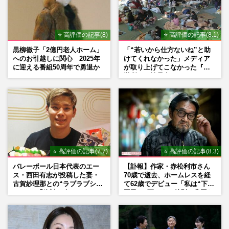
菊地亜美、絶大な支持を得る“2児のママタ
レ”に変貌も「全然やります」内に秘め
た“バラエティ魂”
⭐ 高評価の記事(8)
⭐ 高評価の記事(8.1)
週刊女性PRIME
2025/10/17
黒柳徹子「2億円老人ホーム」
「“若いから仕方ないね”と助
へのお引越しに関心 2025年
けてくれなかった」メディア
菊地亜美、フジ番組で“別人級”激変姿を披
に迎える番組50周年で勇退か
が取り上げてこなかった『避
露で「過去イチ可愛い」と絶賛、大沢あか
難所での性暴力』
ねに続き“ママタレ美人…
週刊女性PRIME
2025/7/30
辻希美、夫・杉浦太陽ら家族全員で“母の
日”ショット披露もマタニティフォト風の
写真に「生々しい…」と拒…
⭐ 高評価の記事(7.7)
⭐ 高評価の記事(8.3)
週刊女性PRIME
2025/5/13
バレーボール日本代表のエー
【訃報】作家・赤松利市さん
ス・西田有志が投稿した妻・
70歳で逝去、ホームレスを経
古賀紗理那との“ラブラブショ
て62歳でデビュー「私は“下級
ット”に「絶対に今じゃない」
国民”。死ぬまで差別と貧困を
「空気読んで」ネット上で批
書き続けます」壮絶人生
判殺到の理由