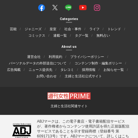
Categories
芸能
ジャニーズ
皇室
社会・事件
ライフ
トレンド
コミックス
連載一覧
タグ一覧
無料占い
About us
運営会社
利用規約
プライバシーポリシー
パーソナルデータの外部送信について
コンテンツ制作・編集ポリシー
広告掲載
ニュース提供先
タレコミ
採用情報
お知らせ一覧
お問い合わせ
主婦と生活社公式サイト
主婦と生活社関連サイト
ABJマークは、この電子書店・電子書籍配信サービス
が、著作権者からコンテンツ使用許諾を得た正規版配信
サービスであることを示す登録商標（登録番号 第
6091713号）です。ABJマークについて、詳しくはこち