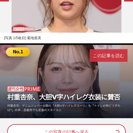
[写真 1/5枚目] 菊地亜美
この記事を読む
L
U
o
n
a
m
d
u
e
t
d
e
この写真の記事へ戻る
: