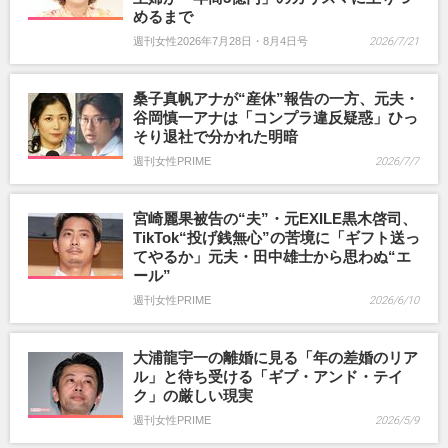
めるまで
週刊女性2026年7月28日・8月4日号
2026/7/21
桑子真帆アナが“産休”報告の一方、元夫・
谷岡慎一アナは「コンプラ違反疑惑」ひっ
そり退社で分かれた明暗
週刊女性PRIME
2026/7/7
宮崎麗果被告の“夫”・元EXILE黒木啓司、
TikTok“投げ銭無心”の苦境に「ギフト送っ
てやるか」元夫・田中雄士から思わぬ“エ
ール”
週刊女性PRIME
2026/6/10
大浦龍宇一の離婚に見る「年の差婚のリア
ル」と待ち受ける「ギブ・アンド・テイ
ク」の厳しい現実
週刊女性PRIME
2026/5/9