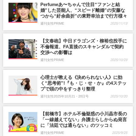
Perfumeあ〜ちゃんで注目“ファンと結
婚”した芸能人、“スピード離婚”の安藤な
つから“紆余曲折”の東野幸治まで行方様々
週刊女性PRIME
2025/11/13
【文春砲】中日ドラゴンズ・柳裕也投手に
不倫報道、FA直後のスキャンダルで契約
交渉への影響は
週刊女性PRIME
2025/10/23
心理士が教える《決められない人》に効
く“思考術”!『も・じ・せ・か』の4ステッ
プで頭の中をすっきり整理
週刊女性2025年10月21・28日号
2025/10/20
【前橋市】ホテル不倫疑惑の小川晶市長の
「一線越えてない」弁護士らしからぬ発言
に「法廷では通らない」のツッコミ
週刊女性PRIME
2025/9/25