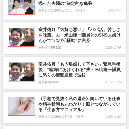
添った夫婦の“決定的な亀裂”
週刊女性2026年1月20日・27日号
2026/1/7
室井佑月「気持ち悪い」「パパ活」苦しさ
を吐露、夫・米山隆一議員とのSNS夫婦け
んかで“パパ活騒動”に言及
週刊女性PRIME
2025/12/16
室井佑月「もう離婚して下さい」緊急手術
後、“喧嘩にあけくれる”夫・米山隆一議員
に怒りの衝撃通達で波紋
週刊女性PRIME
2025/12/13
《手相で見抜く私の運命》向いている仕事
や精神状態も丸わかり！脳とつながってい
る「生き方マニュアル」
週刊女性2025年12月2日・9日号
2025/11/30