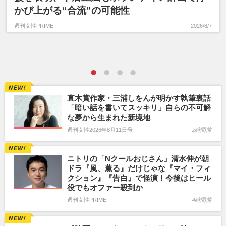
かび上がる“合流”の可能性
週刊女性PRIME
2026/8/7
直木賞作家・三浦しをんが明かす執筆裏話
「暗い話を書いてスッキリ」自らの不可解
な夢から生まれた新境地
週刊女性2026年8月11日号
2時間前
ニトリの「Nクールおじさん」清水伸が朝
ドラ『風、薫る』だけじゃな『マイ・フィ
クション』『告白』で怪演！今後はヒール
役でもオファー殺到か
週刊女性PRIME
4時間前