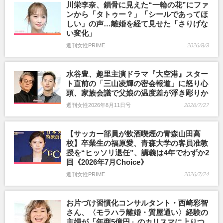
川栄李奈、鎖骨に見えた“一輪の花”にファ
ンから「タトゥー？」「シールであってほ
しい」の声…離婚を経て見せた「さりげな
い変化」
週刊女性PRIME
2026/8/3
水谷豊、趣里主演ドラマ『大空港』スター
ト直前の「三山凌輝の密会報道」に怒り心
頭、家族会議で父娘の温度差が浮き彫りか
週刊女性2026年8月11日号
2026/7/27
【サッカー部員が飲酒喫煙の青森山田高
校】卒業生の福原愛、青森大学の客員准教
授を“ヒッソリ退任”、講義は4年でわずか2
回《2026年7月Choice》
週刊女性PRIME
2026/7/24
お片づけ習慣化コンサルタント・西崎彩智
さん、〈モラハラ離婚・質屋通い〉経験の
主婦が「年商5億円」のカリスマに上りつ