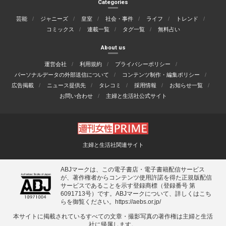
Categories
芸能
ジャニーズ
皇室
社会・事件
ライフ
トレンド
コミックス
連載一覧
タグ一覧
無料占い
About us
運営会社
利用規約
プライバシーポリシー
パーソナルデータの外部送信について
コンテンツ制作・編集ポリシー
広告掲載
ニュース提供先
タレコミ
採用情報
お知らせ一覧
お問い合わせ
主婦と生活社公式サイト
主婦と生活社関連サイト
ABJマークは、この電子書店・電子書籍配信サービス
が、著作権者からコンテンツ使用許諾を得た正規版配信
サービスであることを示す登録商標（登録番号 第
6091713号）です。ABJマークについて、詳しくはこち
らを御覧ください。
https://aebs.or.jp/
本サイトに掲載されているすべての⽂章・撮影写真の著作権は主婦と⽣活
社に帰属します。