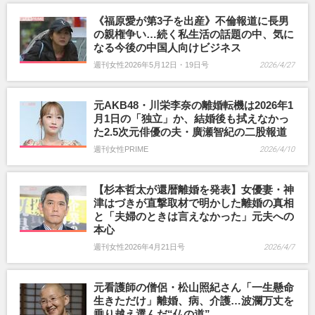
《福原愛が第3子を出産》不倫報道に長男
の親権争い…続く私生活の話題の中、気に
なる今後の中国人向けビジネス
週刊女性2026年5月12日・19日号
2026/4/27
元AKB48・川栄李奈の離婚転機は2026年1
月1日の「独立」か、結婚後も拭えなかっ
た2.5次元俳優の夫・廣瀬智紀の二股報道
週刊女性PRIME
2026/4/10
【杉本哲太が還暦離婚を発表】女優妻・神
津はづきが直撃取材で明かした離婚の真相
と「夫婦のときは言えなかった」元夫への
本心
週刊女性2026年4月21日号
2026/4/7
元看護師の僧侶・松山照紀さん「一生懸命
生きただけ」離婚、病、介護…波瀾万丈を
乗り越え選んだ“仏の道”