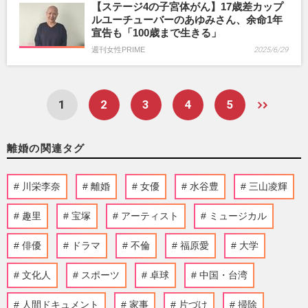
【ステージ4の子宮体がん】17歳差カップ
ルユーチューバーのあゆみさん、余命1年
宣告も「100歳まで生きる」
週刊女性PRIME
2025/6/29
1
2
3
4
5
離婚の関連タグ
川栄李奈
離婚
女優
水谷豊
三山凌輝
趣里
宝塚
アーティスト
ミュージカル
俳優
ドラマ
不倫
福原愛
大学
文化人
スポーツ
卓球
中国・台湾
人間ドキュメント
家事
片づけ
掃除