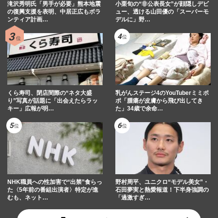
滝沢秀明氏「男手が必要」熊本地震
小栗旬の“非公表長女”が顔隠しデビ
の復興支援を表明、中居正広もボラ
ュー、透ける山田優の「スーパーモ
ンティア計画…
デルに」野…
くら寿司、閉店間際の“ネタ大盛
乳がんステージ4のYouTuberミミポ
り”写真が話題に「出会えたらラッ
ポ「腫瘍が皮膚から飛び出してき
キー」広報が明…
た」34歳で余命…
NHK職員への性加害で“出禁”食らっ
野村周平、ユニクロ“モデル美女”・
た〈5年前の番組出演者〉特定が進
石田夢実と熱愛報道！下半身強調の
むも、ネット…
「過激すぎ…