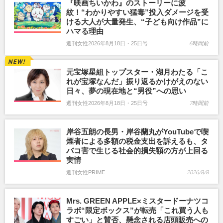
『映画ちいかわ』のストーリーに波
紋！“わかりやすい猛毒”投入ダメージを受
ける大人が大量発生、“子ども向け作品”に
ハマる理由
週刊女性2026年8月18日・25日号
6時間前
元宝塚星組トップスター・湖月わたる「こ
れが宝塚なんだ」振り返るかけがえのない
日々、夢の現在地と“男役”への思い
週刊女性2026年8月18日・25日号
7時間前
岸谷五朗の長男・岸谷蘭丸がYouTubeで喫
煙者による多額の税金支出を訴えるも、タ
バコ害で生じる社会的損失額の方が上回る
実情
週刊女性PRIME
2026/8/8
Mrs. GREEN APPLE×ミスタードーナツコ
ラボ“限定ボックス”が転売「これ買う人も
すごい」と賛否、懸念される店頭販売への