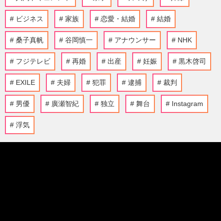
ビジネス
家族
恋愛・結婚
結婚
桑子真帆
谷岡慎一
アナウンサー
NHK
フジテレビ
再婚
出産
妊娠
黒木啓司
EXILE
夫婦
犯罪
逮捕
裁判
男優
廣瀬智紀
独立
舞台
Instagram
浮気