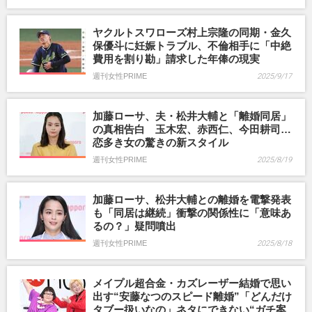
ヤクルトスワローズ村上宗隆の同期・金久
保優斗に妊娠トラブル、不倫相手に「中絶
費用を割り勘」請求した年俸の現実
週刊女性PRIME
2025/9/17
加藤ローサ、夫・松井大輔と「離婚同居」
の真相告白 玉木宏、赤西仁、今田耕司…
恋多き女の驚きの新スタイル
週刊女性PRIME
2025/8/19
加藤ローサ、松井大輔との離婚を電撃発表
も「同居は継続」衝撃の関係性に「意味あ
るの？」疑問噴出
週刊女性PRIME
2025/8/18
メイプル超合金・カズレーザー結婚で思い
出す“安藤なつのスピード離婚”「どんだけ
タブー扱いなの」ネタにできない“ガチ案