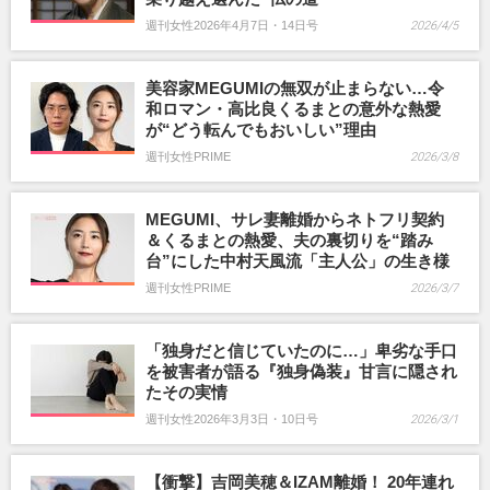
週刊女性2026年4月7日・14日号
2026/4/5
美容家MEGUMIの無双が止まらない…令
和ロマン・高比良くるまとの意外な熱愛
が“どう転んでもおいしい”理由
週刊女性PRIME
2026/3/8
MEGUMI、サレ妻離婚からネトフリ契約
＆くるまとの熱愛、夫の裏切りを“踏み
台”にした中村天風流「主人公」の生き様
週刊女性PRIME
2026/3/7
「独身だと信じていたのに…」卑劣な手口
を被害者が語る『独身偽装』甘言に隠され
たその実情
週刊女性2026年3月3日・10日号
2026/3/1
【衝撃】吉岡美穂＆IZAM離婚！ 20年連れ