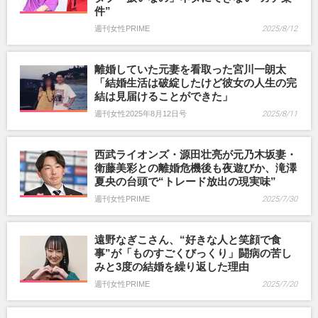
件”
週刊女性PRIME
2025/8/12
離婚していた元妻を看取った宮川一朗太
「結婚生活は破綻したけど彼女の人生の完
結は見届けることができた」
週刊女性2025年8月12日号
2025/8/11
西武ライオンズ・源田壮亮が元乃木坂妻・
衛藤美彩との離婚危機後も夜遊びか、滝澤
夏央の台頭で“トレード放出の現実味”
週刊女性PRIME
2025/7/30
遠野なぎこさん、“好きな人と笑顔で食
事”が「ものすごくびっくり」闘病の苦し
みと3度の結婚を繰り返した理由
週刊女性PRIME
2025/7/20