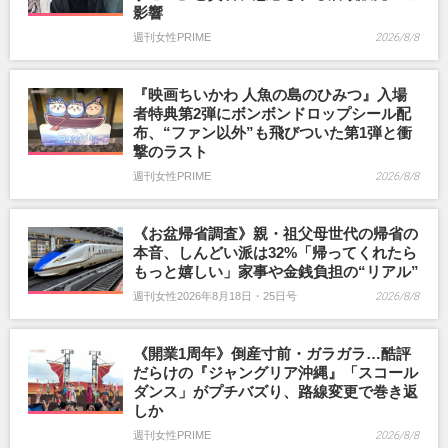
影響
週刊女性PRIME
2026/8/8
『映画ちいかわ 人魚の島のひみつ』入場
者特典第2弾にボンボンドロップシール配
布、“ファン以外”も飛びついた第1弾と衝
撃のラスト
週刊女性PRIME
2026/8/8
《お盆帰省調査》親・祖父母世代の帰省の
本音、しんどい派は32%「帰ってくれたら
もっと嬉しい」家事や金銭負担の“リアル”
週刊女性2026年8月18日・25日号
2026/8/8
《開業1周年》倒産寸前・ガラガラ…酷評
だらけの『ジャングリア沖縄』「スコール
ダンス」がプチバズり、路線変更で巻き返
しか
週刊女性PRIME
2026/8/8