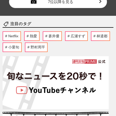
7位以降を見る
注目のタグ
Netflix
熱愛
蒼井優
広瀬すず
林遣都
小栗旬
野村周平