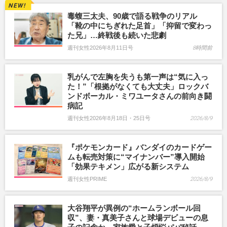
毒蝮三太夫、90歳で語る戦争のリアル
「靴の中にちぎれた足首」「抑留で変わっ
た兄」…終戦後も続いた悲劇
週刊女性2026年8月11日号
8時間前
乳がんで左胸を失うも第一声は“気に入っ
た！”「根拠がなくても大丈夫」ロックバ
ンドボーカル・ミワユータさんの前向き闘
病記
週刊女性2026年8月18日・25日号
2026/8/9
『ポケモンカード』バンダイのカードゲー
ムも転売対策に“マイナンバー”導入開始
「効果テキメン」広がる新システム
週刊女性PRIME
2026/8/9
大谷翔平が異例の“ホームランボール回
収”、妻・真美子さんと球場デビューの息