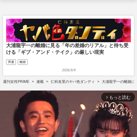
大浦龍宇一の離婚に見る「年の差婚のリアル」と待ち受
ける「ギブ・アンド・テイク」の厳しい現実
男優
離婚
2026/5/9
週刊女性PRIME
連載
仁科友里のヤバ色ダンディ
大浦龍宇一の離婚に
もっと読む
arrow_forward_ios