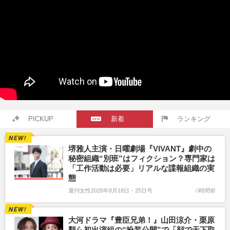
PICKUP
新着
ランキング
堺雅人主演・日曜劇場『VIVANT』劇中の
秘密組織“別班”はフィクション？専門家は
「工作活動は必要」リアルな諜報組織の実
態
週刊女性2026年8月18日・25日号
0時間前
大河ドラマ『豊臣兄弟！』山田涼介・栗原
類ら初出演組の“扮装公開”で「顔で天下取