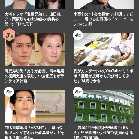
大河ドラマ『豊臣兄弟！』山田涼
小栗旬の“非公表長女”が顔隠しデビ
介・栗原類ら初出演組の“扮装公
ュー、透ける山田優の「スーパーモ
開”で「顔で天下…
デルに」野…
滝沢秀明氏「男手が必要」熊本地震
乳がんステージ4のYouTuberミミポ
の復興支援を表明、中居正広もボラ
ポ「腫瘍が皮膚から飛び出してき
ンティア計画…
た」34歳で余命…
TBS日曜劇場『VIVANT』、県内各
「第108回全国高校野球選手権大
地でロケが行われた岐阜県がカギを
会」甲子園初の女性審判委員のよる
握る？聖地巡礼…
2度の“誤審”騒…