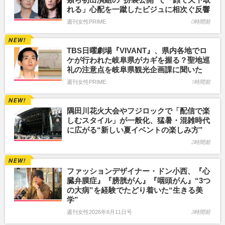
れる」心配を一蹴したビジュに相次ぐ反響
週刊女性PRIME
0時間前
TBS日曜劇場『VIVANT』、県内各地でロ
ケが行われた岐阜県がカギを握る？聖地巡
礼の注意点を岐阜県観光企画課に聞いた
週刊女性PRIME
1時間前
隅田川花火大会やフジロックで「配信で楽
しむスタイル」が一般化、猛暑・混雑時代
に広がる“新しい夏イベントの楽しみ方”
2時間前
ファッションデザイナー・ドン小西、『心
臓弁膜症』『膀胱がん』『咽頭がん』“3つ
の大病”を経験でたどり着いた“生きる美
学”
週刊女性2026年8月11日号
3時間前