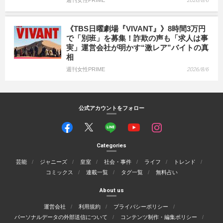
週刊女性PRIME
2026/8/6
《TBS日曜劇場『VIVANT』》8時間3万円
で「別班」を募集！詐欺の声も「求人は事
実」運営会社が明かす“激レア”バイトの真
相
週刊女性PRIME
2026/8/6
公式アカウントをフォロー
Categories
芸能
ジャニーズ
皇室
社会・事件
ライフ
トレンド
コミックス
連載一覧
タグ一覧
無料占い
About us
運営会社
利用規約
プライバシーポリシー
パーソナルデータの外部送信について
コンテンツ制作・編集ポリシー