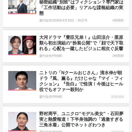
秘密組織“別班”はフィクション？専門家は
「工作活動は必要」リアルな諜報組織の実
態
週刊女性2026年8月18日・25日号
0時間前
大河ドラマ『豊臣兄弟！』山田涼介・栗原
類ら初出演組の“扮装公開”で「顔で天下取
れる」心配を一蹴したビジュに相次ぐ反響
週刊女性PRIME
0時間前
ニトリの「Nクールおじさん」清水伸が朝
ドラ『風、薫る』だけじゃな『マイ・フィ
クション』『告白』で怪演！今後はヒール
役でもオファー殺到か
週刊女性PRIME
2026/8/8
野村周平、ユニクロ“モデル美女”・石田夢
実と熱愛報道！下半身強調の「過激すぎる
三角水着」公開でネットざわつき