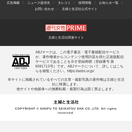
広告掲載
ニュース提供先
タレコミ
採用情報
お知らせ一覧
お問い合わせ
主婦と生活社公式サイト
主婦と生活社関連サイト
ABJマークは、この電子書店・電子書籍配信サービス
が、著作権者からコンテンツ使用許諾を得た正規版配信
サービスであることを示す登録商標（登録番号 第
6091713号）です。ABJマークについて、詳しくはこち
らを御覧ください。
https://aebs.or.jp/
本サイトに掲載されているすべての⽂章・撮影写真の著作権は主婦と⽣活
社に帰属します。
他サイトや他媒体への無断転載・複製⾏為は固く禁⽌します。
COPYRIGHT © SHUFU TO SEIKATSU SHA CO.,LTD. All rights
reserved.