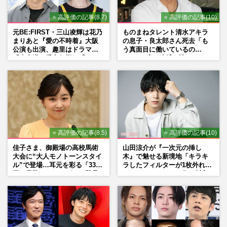
⭐ 高評価の記事(8.7)
⭐ 高評価の記事(10)
元BE:FIRST・三山凌輝は花乃
ものまねタレント清水アキラ
まりあと『愛の不時着』大阪
の息子・良太郎さん死去「も
公演も出演、趣里はドラマ
う真面目に働いているの
『大空港』番宣行脚に「メン
で」、2度の逮捕も諦めなかっ
タル強すぎ」の実情
た芸能界“波乱に満ちた37年”
⭐ 高評価の記事(8.5)
⭐ 高評価の記事(10)
佳子さま、御殿場の高校馬術
山田涼介が『一次元の挿し
大会に“大人モノトーンスタイ
木』で魅せる新境地「キラキ
ル”で登場…耳元を彩る「3300
ラしたフィルターが1枚外れて
円の藍染イヤリング」は即品
くれたら」アイドル像を封印
薄に
した覚悟