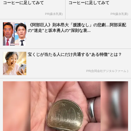
コーヒーに足してみて
コーヒーに足してみて
PR(森永乳業)
PR(森永乳業)
《阿部巨人》則本昂大「援護なし」の悲劇…阿部采配
の“迷走”と坂本勇人の“深刻な衰...
宝くじが当たる人にだけ共通する“ある特徴”とは？
PR(合同会社デジタルファーム )