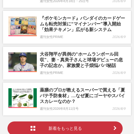
週刊女性2026年8月18日・25日号
2026/8/9
『ポケモンカード』バンダイのカードゲー
ムも転売対策に“マイナンバー”導入開始
「効果テキメン」広がる新システム
週刊女性PRIME
2026/8/9
大谷翔平が異例の“ホームランボール回
収”、妻・真美子さんと球場デビューの息
子の記念か、家族愛と子煩悩パパ秘話
週刊女性PRIME
2026/8/9
薬膳のプロが教えるスーパーで買える「夏
バテ予防食材」…なぜ夏にゴーヤやスパイ
スカレーなのか？
週刊女性2026年8月11日号
2026/8/9
新着をもっと見る