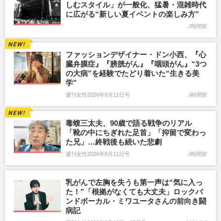
しむスタイル」が一般化、猛暑・混雑時代
に広がる“新しい夏イベントの楽しみ方”
2時間前
ファッションデザイナー・ドン小西、『心
臓弁膜症』『膀胱がん』『咽頭がん』“3つ
の大病”を経験でたどり着いた“生きる美
学”
週刊女性2026年8月11日号
3時間前
毒蝮三太夫、90歳で語る戦争のリアル
「靴の中にちぎれた足首」「抑留で変わっ
た兄」…終戦後も続いた悲劇
週刊女性2026年8月11日号
8時間前
乳がんで左胸を失うも第一声は“気に入っ
た！”「根拠がなくても大丈夫」ロックバ
ンドボーカル・ミワユータさんの前向き闘
病記