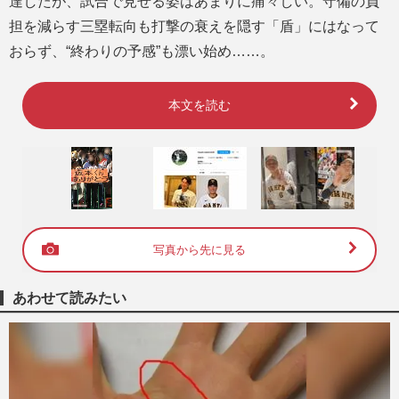
達したが、試合で見せる姿はあまりに痛々しい。守備の負
担を減らす三塁転向も打撃の衰えを隠す「盾」にはなって
おらず、“終わりの予感”も漂い始め……。
本文を読む
写真から先に見る
あわせて読みたい