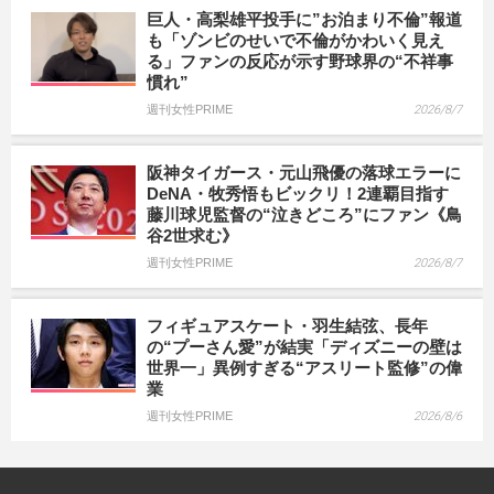
巨人・高梨雄平投手に”お泊まり不倫”報道
も「ゾンビのせいで不倫がかわいく見え
る」ファンの反応が示す野球界の“不祥事
慣れ”
週刊女性PRIME
2026/8/7
阪神タイガース・元山飛優の落球エラーに
DeNA・牧秀悟もビックリ！2連覇目指す
藤川球児監督の“泣きどころ”にファン《鳥
谷2世求む》
週刊女性PRIME
2026/8/7
フィギュアスケート・羽生結弦、長年
の“プーさん愛”が結実「ディズニーの壁は
世界一」異例すぎる“アスリート監修”の偉
業
週刊女性PRIME
2026/8/6