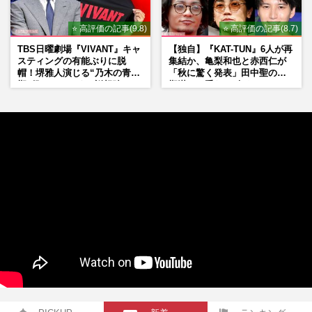
⭐ 高評価の記事(9.8)
⭐ 高評価の記事(8.7)
TBS日曜劇場『VIVANT』キャ
【独自】『KAT-TUN』6人が再
スティングの有能ぶりに脱
集結か、亀梨和也と赤西仁が
帽！堺雅人演じる“乃木の青年
「秋に驚く発表」田中聖の刑
期”役は、そっくり説根強い
期満了と重なる“匂わせ”では
Mr.Children桜井和寿のバンド
ない理由
マン長男・櫻井海音だった