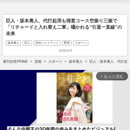
巨人・坂本勇人、代打起用も得意コース空振り三振で
「リチャードと入れ替え二軍」囁かれる“引退一直線”の
未来
坂本勇人
巨人
読売ジャイアンツ
野球
スポーツ
2026/5/9
週刊女性PRIME
芸能
スポーツ
坂本勇人
巨人・坂本勇人、代打起
もっと読む
arrow_forward_ios