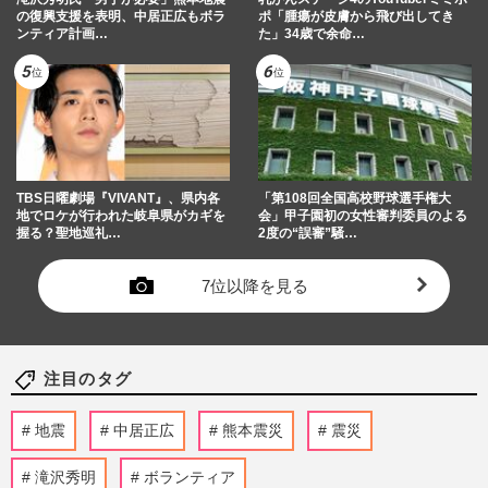
の復興支援を表明、中居正広もボラ
ポ「腫瘍が皮膚から飛び出してき
ンティア計画…
た」34歳で余命…
TBS日曜劇場『VIVANT』、県内各
「第108回全国高校野球選手権大
地でロケが行われた岐阜県がカギを
会」甲子園初の女性審判委員のよる
握る？聖地巡礼…
2度の“誤審”騒…
7位以降を見る
注目のタグ
地震
中居正広
熊本震災
震災
滝沢秀明
ボランティア