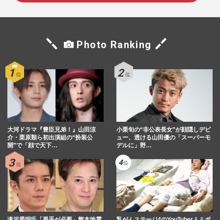
Photo Ranking
大河ドラマ『豊臣兄弟！』山田涼
小栗旬の“非公表長女”が顔隠しデビ
介・栗原類ら初出演組の“扮装公
ュー、透ける山田優の「スーパーモ
開”で「顔で天下…
デルに」野…
滝沢秀明氏「男手が必要」熊本地震
乳がんステージ4のYouTuberミミポ