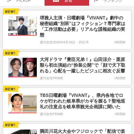
PICKUP
新着
ランキング
堺雅人主演・日曜劇場『VIVANT』劇中の
秘密組織“別班”はフィクション？専門家は
「工作活動は必要」リアルな諜報組織の実
態
週刊女性2026年8月18日・25日号
0時間前
大河ドラマ『豊臣兄弟！』山田涼介・栗原
類ら初出演組の“扮装公開”で「顔で天下取
れる」心配を一蹴したビジュに相次ぐ反響
週刊女性PRIME
1時間前
TBS日曜劇場『VIVANT』、県内各地でロ
ケが行われた岐阜県がカギを握る？聖地巡
礼の注意点を岐阜県観光企画課に聞いた
週刊女性PRIME
1時間前
隅田川花火大会やフジロックで「配信で楽