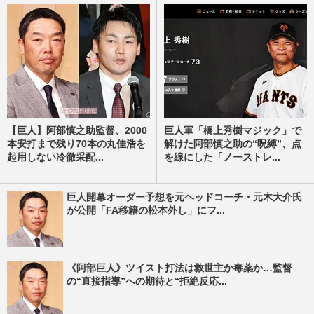
【巨人】阿部慎之助監督、2000
巨人軍「橋上秀樹マジック」で
本安打まで残り70本の丸佳浩を
解けた阿部慎之助の“呪縛”、点
起用しない冷徹采配...
を線にした「ノーストレ...
巨人開幕オーダー予想を元ヘッドコーチ・元木大介氏
が公開「FA移籍の松本外し」にフ...
《阿部巨人》ツイスト打法は救世主か毒薬か…監督
の“直接指導”への期待と“拒絶反応...