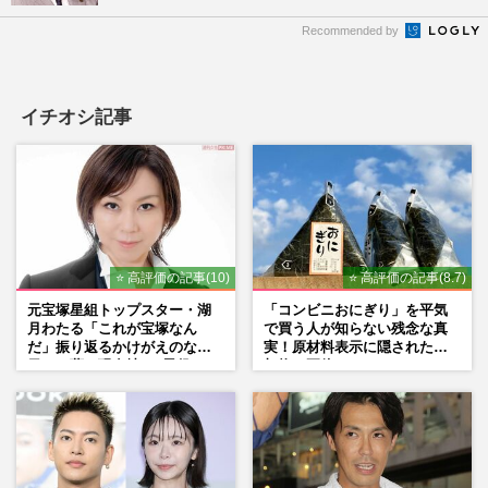
Recommended by
イチオシ記事
⭐ 高評価の記事(10)
⭐ 高評価の記事(8.7)
元宝塚星組トップスター・湖
「コンビニおにぎり」を平気
月わたる「これが宝塚なん
で買う人が知らない残念な真
だ」振り返るかけがえのない
実！原材料表示に隠された添
日々、夢の現在地と“男役”へ
加物の正体
の思い