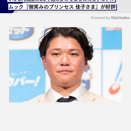
Powered by 
GliaStudios
M
u
t
e