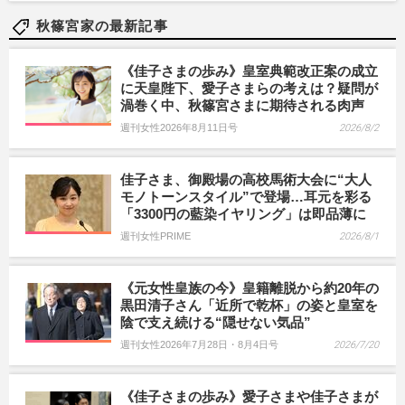
秋篠宮家の最新記事
《佳子さまの歩み》皇室典範改正案の成立
に天皇陛下、愛子さまらの考えは？疑問が
渦巻く中、秋篠宮さまに期待される肉声
週刊女性2026年8月11日号
2026/8/2
佳子さま、御殿場の高校馬術大会に“大人
モノトーンスタイル”で登場…耳元を彩る
「3300円の藍染イヤリング」は即品薄に
週刊女性PRIME
2026/8/1
《元女性皇族の今》皇籍離脱から約20年の
黒田清子さん「近所で乾杯」の姿と皇室を
陰で支え続ける“隠せない気品”
週刊女性2026年7月28日・8月4日号
2026/7/20
《佳子さまの歩み》愛子さまや佳子さまが