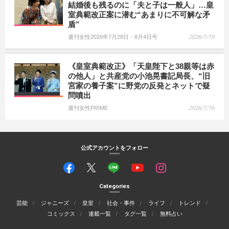
結婚後も残るのに「夫と子は一般人」…皇
室典範改正案に潜む“あまりに不可解な矛
盾”
週刊女性2026年7月28日・8月4日号
2026/7/19
《皇室典範改正》「天皇陛下と38親等は赤
の他人」と共産党の小池晃書記局長、“旧
宮家の養子案”に野党の反発とネットで疑
問噴出
週刊女性PRIME
2026/7/16
公式アカウントをフォロー
Categories
芸能
ジャニーズ
皇室
社会・事件
ライフ
トレンド
コミックス
連載一覧
タグ一覧
無料占い