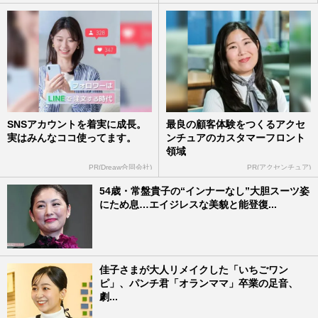
SNSアカウントを着実に成長。
最良の顧客体験をつくるアクセ
実はみんなココ使ってます。
ンチュアのカスタマーフロント
領域
PR(Dreaw合同会社)
PR(アクセンチュア)
54歳・常盤貴子の“インナーなし”大胆スーツ姿
にため息…エイジレスな美貌と能登復...
佳子さまが大人リメイクした「いちごワン
ピ」、パンチ君「オランママ」卒業の足音、
劇...