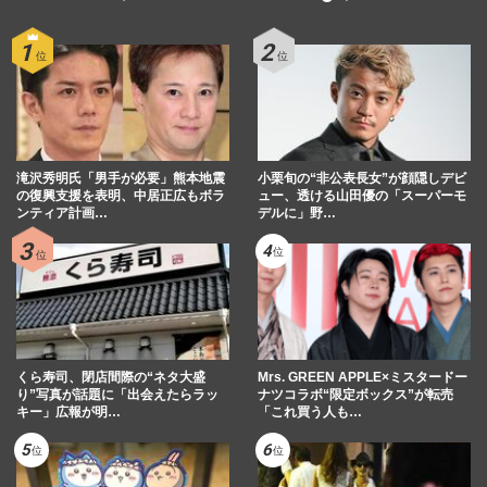
滝沢秀明氏「男手が必要」熊本地震
小栗旬の“非公表長女”が顔隠しデビ
の復興支援を表明、中居正広もボラ
ュー、透ける山田優の「スーパーモ
ンティア計画…
デルに」野…
くら寿司、閉店間際の“ネタ大盛
Mrs. GREEN APPLE×ミスタードー
り”写真が話題に「出会えたらラッ
ナツコラボ“限定ボックス”が転売
キー」広報が明…
「これ買う人も…