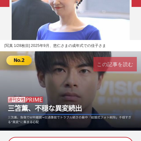
[写真 1/28枚目] 2025年9月、悠仁さまの成年式での佳子さま
この記事を読む
L
U
o
n
a
m
d
u
e
t