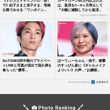
《ドレスとイヤリングの「赤」
カードローン50万円以上の人
で》紀子さまと佳子さま、母娘
は、返済を3～6ヶ月停止して
公務でみせる「ワンポイン...
『大幅に減額してから返済...
PR(渋谷法務総合事務所)
SixTONES田中樹のプライベー
ぱーてぃーちゃん・信子、衝撃
トLINEと写真が流出で流れ弾を
のすっぴん姿に《ギャルメイク
食らった“優等...
よりいい》の声…“お嬢様...
Recommended by
Photo Ranking