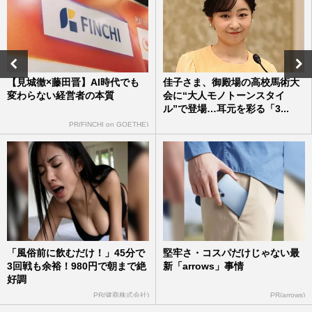
《佳子さまの歩み》愛子さまや佳子さまが
結婚後も残るのに「夫と子は一般人」…皇
室典範改正案に潜む“あま…
週刊女性2026年7月28日・8月4日号
2026/7/19
【見城徹×藤田晋】AI時代でも
佳子さま、御殿場の高校馬術大
変わらない経営者の本質
会に“大人モノトーンスタイ
愛子さまと佳子さまのパールとおそろいヘ
ル”で登場…耳元を彩る「3...
アで「姉妹コーデ」と天皇家と秋篠宮家が
茶会で見せた「絆のリンク…
PR(FINCHI on GOETHE)
週刊女性PRIME
2026/7/16
《佳子さまの歩み》「皇族として親しまれ
ていることが重要」国民から見守られてき
た佳子さまが持つ、一般人…
週刊女性2026年7月21日号
2026/7/12
「風俗前に飲むだけ！」45分で
堅牢さ・コスパだけじゃない最
3回戦も余裕！980円で朝まで絶
新「arrows」事情
好調
PR(健商株式会社)
PR(arrows)