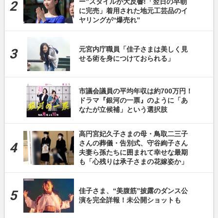
ー”スタイルが大反響!「翌日の早朝
に完売」着用された地元工芸品のイ
ヤリングが“爆売れ”
元宮内庁職員「佳子さまは美しく見
せる術を身につけておられる」
市議会議員の平均年収は約700万円！
ドラマ『銀河の一票』のように「あ
なたが立候補」という選択肢
高円宮妃久子さまの母・鳥取二三子
さんの葬儀・告別式、守谷絢子さん
夫妻ら孫たちに囲まれて幸せな最期
も「心残りは承子さまの花嫁姿か」
佳子さま、“美腹筋”披露のダンス公
演を完全詳報！未公開ショットも