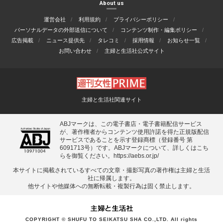
About us
運営会社
利用規約
プライバシーポリシー
パーソナルデータの外部送信について
コンテンツ制作・編集ポリシー
広告掲載
ニュース提供先
タレコミ
採用情報
お知らせ一覧
お問い合わせ
主婦と生活社公式サイト
主婦と生活社関連サイト
ABJマークは、この電子書店・電子書籍配信サービス
が、著作権者からコンテンツ使用許諾を得た正規版配信
サービスであることを示す登録商標（登録番号 第
6091713号）です。ABJマークについて、詳しくはこち
らを御覧ください。
https://aebs.or.jp/
本サイトに掲載されているすべての⽂章・撮影写真の著作権は主婦と⽣活
社に帰属します。
他サイトや他媒体への無断転載・複製⾏為は固く禁⽌します。
COPYRIGHT © SHUFU TO SEIKATSU SHA CO.,LTD. All rights