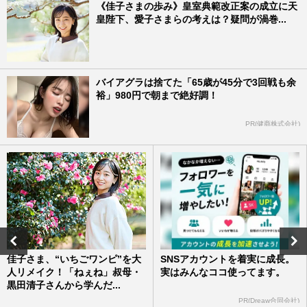
《佳子さまの歩み》皇室典範改正案の成立に天
皇陛下、愛子さまらの考えは？疑問が渦巻...
バイアグラは捨てた「65歳が45分で3回戦も余
裕」980円で朝まで絶好調！
PR(健商株式会社)
佳子さま、“いちごワンピ”を大
SNSアカウントを着実に成長。
人リメイク！「ねぇね」叔母・
実はみんなココ使ってます。
黒田清子さんから学んだ...
PR(Dreaw合同会社)