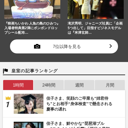
『映画ちいかわ 人魚の島のひみつ』
滝沢秀明、ジャニーズ社員に「企画
入場者特典第2弾にボンボンドロッ
5つ出して」目指すビジネスモデル
プシール配布…
は『米津玄師…
7位以降を見る
皇室の記事ランキング
1時間
24時間
週間
月間
佳子さま、笑顔のご卒業も“姉君待
ち”とお相手“身体検査”で懸念される
慶事の遅れ
佳子さま、鮮やかな“琵琶湖ブル