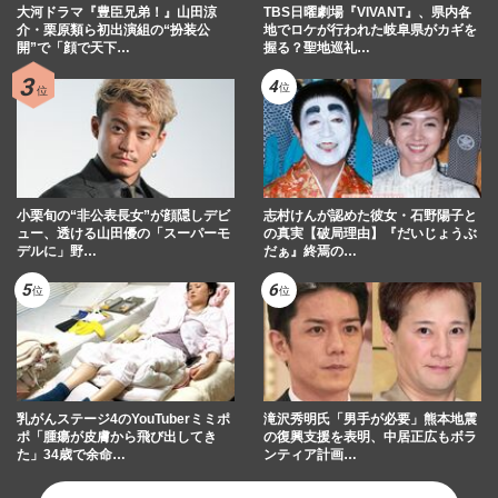
大河ドラマ『豊臣兄弟！』山田涼
TBS日曜劇場『VIVANT』、県内各
介・栗原類ら初出演組の“扮装公
地でロケが行われた岐阜県がカギを
開”で「顔で天下…
握る？聖地巡礼…
小栗旬の“非公表長女”が顔隠しデビ
志村けんが認めた彼女・石野陽子と
ュー、透ける山田優の「スーパーモ
の真実【破局理由】『だいじょうぶ
デルに」野…
だぁ』終焉の…
乳がんステージ4のYouTuberミミポ
滝沢秀明氏「男手が必要」熊本地震
ポ「腫瘍が皮膚から飛び出してき
の復興支援を表明、中居正広もボラ
た」34歳で余命…
ンティア計画…