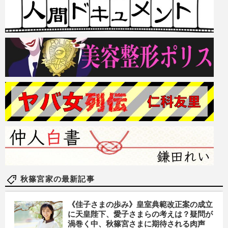
秋篠宮家の最新記事
《佳子さまの歩み》皇室典範改正案の成立
に天皇陛下、愛子さまらの考えは？疑問が
渦巻く中、秋篠宮さまに期待される肉声