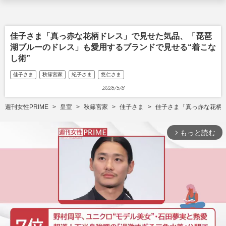
佳子さま「真っ赤な花柄ドレス」で見せた気品、「琵琶
湖ブルーのドレス」も愛用するブランドで見せる“着こな
し術”
佳子さま
秋篠宮家
紀子さま
悠仁さま
2026/5/8
週刊女性PRIME
皇室
秋篠宮家
佳子さま
佳子さま「真っ赤な花柄
もっと読む
arrow_forward_ios