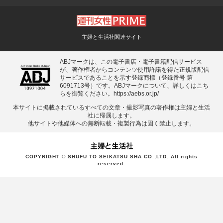
主婦と生活社関連サイト
ABJマークは、この電子書店・電子書籍配信サービス
が、著作権者からコンテンツ使用許諾を得た正規版配信
サービスであることを示す登録商標（登録番号 第
6091713号）です。ABJマークについて、詳しくはこち
らを御覧ください。
https://aebs.or.jp/
本サイトに掲載されているすべての⽂章・撮影写真の著作権は主婦と⽣活
社に帰属します。
他サイトや他媒体への無断転載・複製⾏為は固く禁⽌します。
COPYRIGHT © SHUFU TO SEIKATSU SHA CO.,LTD. All rights
reserved.