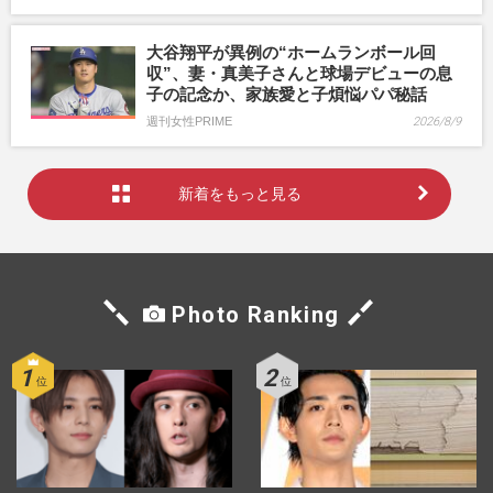
大谷翔平が異例の“ホームランボール回
収”、妻・真美子さんと球場デビューの息
子の記念か、家族愛と子煩悩パパ秘話
週刊女性PRIME
2026/8/9
新着をもっと見る
Photo Ranking