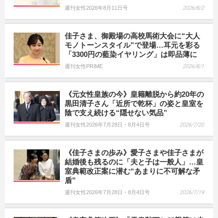
週刊女性2026年8月11日号
2026/8/2
佳子さま、御殿場の高校馬術大会に“大人
モノトーンスタイル”で登場…耳元を彩る
「3300円の藍染イヤリング」は即品薄に
週刊女性PRIME
2026/8/1
《元女性皇族の今》皇籍離脱から約20年の
黒田清子さん「近所で乾杯」の姿と皇室を
陰で支え続ける“隠せない気品”
週刊女性2026年7月28日・8月4日号
2026/7/20
《佳子さまの歩み》愛子さまや佳子さまが
結婚後も残るのに「夫と子は一般人」…皇
室典範改正案に潜む“あまりに不可解な矛
盾”
週刊女性2026年7月28日・8月4日号
2026/7/19