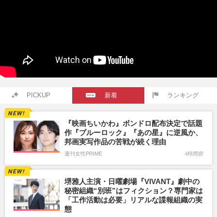
PICKUP
新着
ランキング
『映画ちいかわ』ボンドロ配布決定で話題
作『ブルーロック』『あの星』に逆風か、
邦画実写作品の苦戦が続く理由
週刊女性PRIME
4時間前
堺雅人主演・日曜劇場『VIVANT』劇中の
秘密組織“別班”はフィクション？専門家は
「工作活動は必要」リアルな諜報組織の実
態