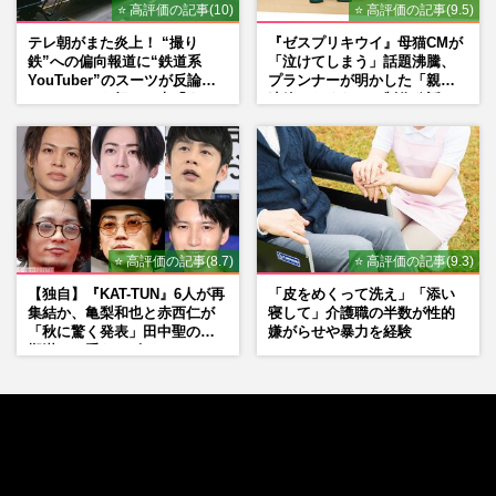
⭐ 高評価の記事(10)
⭐ 高評価の記事(9.5)
テレ朝がまた炎上！ “撮り
『ゼスプリキウイ』母猫CMが
鉄”への偏向報道に“鉄道系
「泣けてしまう」話題沸騰、
YouTuber”のスーツが反論
プランナーが明かした「親に
ネットからも怒りの声「また
連絡したくなる」制作秘話
印象操作」「局の仕込みで
は？」
⭐ 高評価の記事(8.7)
⭐ 高評価の記事(9.3)
【独自】『KAT-TUN』6人が再
「皮をめくって洗え」「添い
集結か、亀梨和也と赤西仁が
寝して」介護職の半数が性的
「秋に驚く発表」田中聖の刑
嫌がらせや暴力を経験
期満了と重なる“匂わせ”では
ない理由