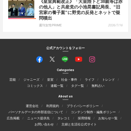
《皇室典範改正》「天皇陛下と38親等は赤
の他人」と共産党の小池晃書記局長、“旧
宮家の養子案”に野党の反発とネットで疑
問噴出
週刊女性PRIME
2026/7/16
公式アカウントをフォロー
Categories
芸能
ジャニーズ
皇室
社会・事件
ライフ
トレンド
コミックス
連載一覧
タグ一覧
無料占い
About us
運営会社
利用規約
プライバシーポリシー
パーソナルデータの外部送信について
コンテンツ制作・編集ポリシー
広告掲載
ニュース提供先
タレコミ
採用情報
お知らせ一覧
お問い合わせ
主婦と生活社公式サイト