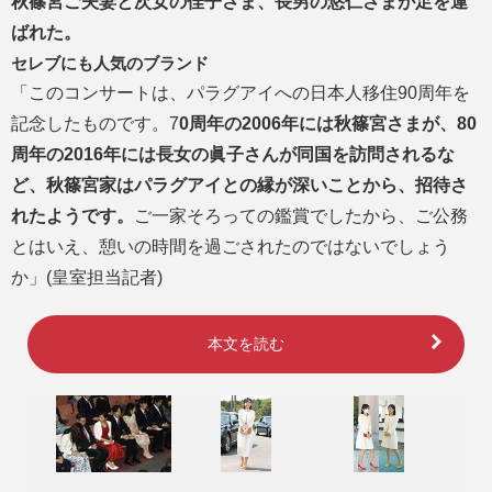
秋篠宮ご夫妻と次女の佳子さま、長男の悠仁さまが足を運
ばれた。
セレブにも人気のブランド
「このコンサートは、パラグアイへの日本人移住90周年を
記念したものです。7
0周年の2006年には秋篠宮さまが、80
周年の2016年には長女の眞子さんが同国を訪問されるな
ど、秋篠宮家はパラグアイとの縁が深いことから、招待さ
れたようです。
ご一家そろっての鑑賞でしたから、ご公務
とはいえ、憩いの時間を過ごされたのではないでしょう
か」(皇室担当記者)
本文を読む