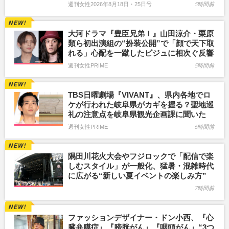
週刊女性2026年8月18日・25日号
5時間前
大河ドラマ『豊臣兄弟！』山田涼介・栗原
類ら初出演組の“扮装公開”で「顔で天下取
れる」心配を一蹴したビジュに相次ぐ反響
週刊女性PRIME
5時間前
TBS日曜劇場『VIVANT』、県内各地でロ
ケが行われた岐阜県がカギを握る？聖地巡
礼の注意点を岐阜県観光企画課に聞いた
週刊女性PRIME
6時間前
隅田川花火大会やフジロックで「配信で楽
しむスタイル」が一般化、猛暑・混雑時代
に広がる“新しい夏イベントの楽しみ方”
7時間前
ファッションデザイナー・ドン小西、『心
臓弁膜症』『膀胱がん』『咽頭がん』“3つ