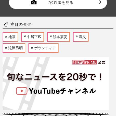
7位以降を見る
注目のタグ
地震
中居正広
熊本震災
震災
滝沢秀明
ボランティア