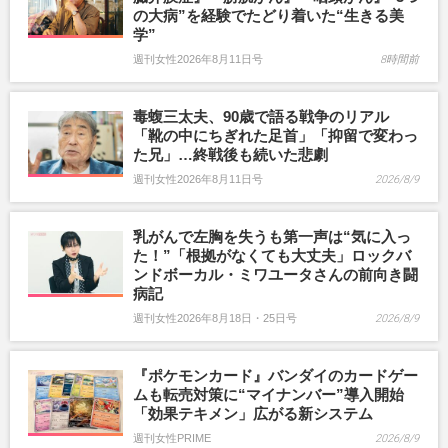
の大病”を経験でたどり着いた“生きる美
学”
週刊女性2026年8月11日号
8時間前
毒蝮三太夫、90歳で語る戦争のリアル
「靴の中にちぎれた足首」「抑留で変わっ
た兄」…終戦後も続いた悲劇
週刊女性2026年8月11日号
2026/8/9
乳がんで左胸を失うも第一声は“気に入っ
た！”「根拠がなくても大丈夫」ロックバ
ンドボーカル・ミワユータさんの前向き闘
病記
週刊女性2026年8月18日・25日号
2026/8/9
『ポケモンカード』バンダイのカードゲー
ムも転売対策に“マイナンバー”導入開始
「効果テキメン」広がる新システム
週刊女性PRIME
2026/8/9