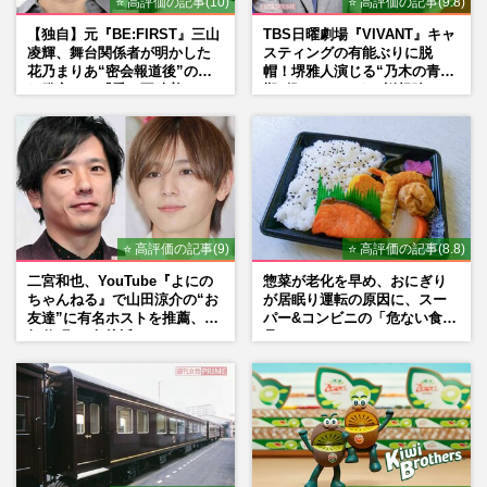
⭐ 高評価の記事(10)
⭐ 高評価の記事(9.8)
【独自】元『BE:FIRST』三山
TBS日曜劇場『VIVANT』キャ
凌輝、舞台関係者が明かした
スティングの有能ぶりに脱
花乃まりあ“密会報道後”の呆
帽！堺雅人演じる“乃木の青年
れ発言と、『愛の不時着』の
期”役は、そっくり説根強い
劇場が答えた共演舞台の行方
Mr.Children桜井和寿のバンド
マン長男・櫻井海音だった
⭐ 高評価の記事(9)
⭐ 高評価の記事(8.8)
二宮和也、YouTube『よにの
惣菜が老化を早め、おにぎり
ちゃんねる』で山田涼介の“お
が居眠り運転の原因に、スー
友達”に有名ホストを推薦、歌
パー&コンビニの「危ない食
舞伎町に“急接近”でファン
品」
「関わらないで！」