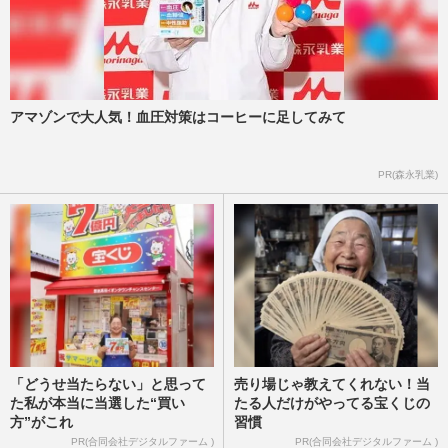
アマゾンで大人気！血圧対策はコーヒーに足してみて
PR(森永乳業)
「どうせ当たらない」と思って
売り場じゃ教えてくれない！当
た私が本当に当選した“買い
たる人だけがやってる宝くじの
方”がこれ
習慣
PR(合同会社デジタルファーム )
PR(合同会社デジタルファーム )