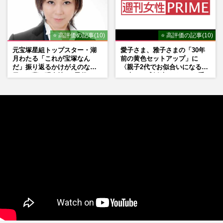
⭐ 高評価の記事(10)
⭐ 高評価の記事(10)
元宝塚星組トップスター・湖
愛子さま、雅子さまの「30年
月わたる「これが宝塚なん
前の黄色セットアップ」に
だ」振り返るかけがえのない
〈親子2代でお似合いになる〉
日々、夢の現在地と“男役”へ
の声、ご成婚時のドレスも手
の思い
がけた森英恵さんとの絆