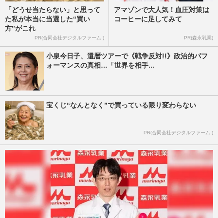
「どうせ当たらない」と思って
アマゾンで大人気！血圧対策は
た私が本当に当選した“買い
コーヒーに足してみて
方”がこれ
PR(合同会社デジタルファーム )
PR(森永乳業)
小泉今日子、還暦ツアーで《戦争反対!!》政治的パフ
ォーマンスの真相…「世界を相手...
宝くじ“なんとなく”で買っている限り変わらない
PR(合同会社デジタルファーム )