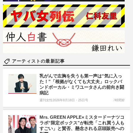
アーティストの最新記事
乳がんで左胸を失うも第一声は“気に入っ
た！”「根拠がなくても大丈夫」ロックバ
ンドボーカル・ミワユータさんの前向き闘
病記
週刊女性2026年8月18日・25日号
7時間前
Mrs. GREEN APPLE×ミスタードーナツコ
ラボ“限定ボックス”が転売「これ買う人も
すごい」と賛否、懸念される店頭販売への