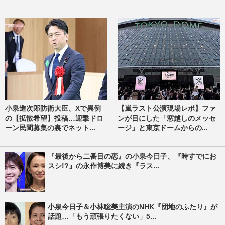
小泉進次郎防衛大臣、Xで異例
【嵐ラスト公演現場レポ】ファ
の【拡散希望】投稿…迎撃ドロ
ンが目にした「窓越しのメッセ
ーン民間募集の裏でネット...
ージ」と東京ドームからの...
『最後から二番目の恋』の小泉今日子、『時すでにお
スシ!?』の永作博美に続き『ラス...
小泉今日子＆小林聡美主演のNHK『団地のふたり』が
話題…「もう頑張りたくない」5...