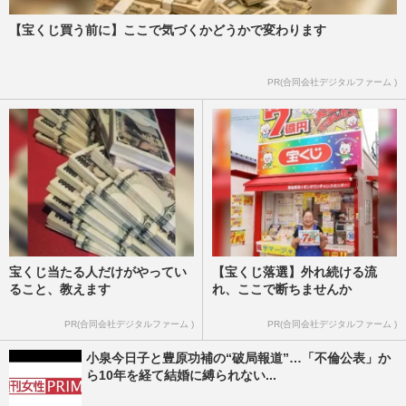
【宝くじ買う前に】ここで気づくかどうかで変わります
PR(合同会社デジタルファーム )
宝くじ当たる人だけがやってい
【宝くじ落選】外れ続ける流
ること、教えます
れ、ここで断ちませんか
PR(合同会社デジタルファーム )
PR(合同会社デジタルファーム )
小泉今日子と豊原功補の“破局報道”…「不倫公表」か
ら10年を経て結婚に縛られない...