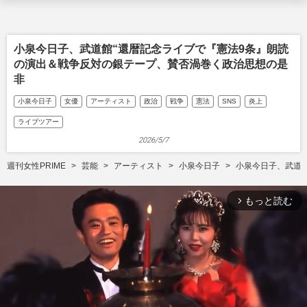
小泉今日子、武道館“還暦記念ライブで『憲法9条』朗読
の演出＆戦争反対の銀テープ、賛否渦巻く政治思想の是
非
小泉今日子
女優
アーティスト
政治
戦争
憲法
SNS
炎上
ライブツアー
2026/5/7
週刊女性PRIME
芸能
アーティスト
小泉今日子
小泉今日子、武道
もっと読む
arrow_forward_ios