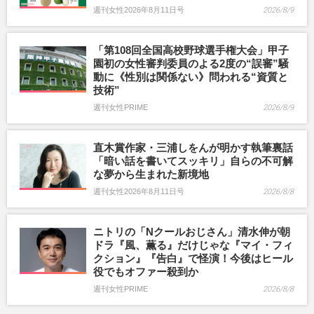
週刊女性2026年8月11日号
2026/8/9
「第108回全国高校野球選手権大会」甲子
園初の女性審判委員のよる2度の“誤審”騒
動に《性別は関係ない》問われる“資質と
技術”
週刊女性PRIME
2026/8/9
直木賞作家・三浦しをんが明かす執筆裏話
「暗い話を書いてスッキリ」自らの不可解
な夢から生まれた新境地
週刊女性2026年8月11日号
2026/8/8
ニトリの「Nクールおじさん」清水伸が朝
ドラ『風、薫る』だけじゃな『マイ・フィ
クション』『告白』で怪演！今後はヒール
役でもオファー殺到か
週刊女性PRIME
2026/8/8