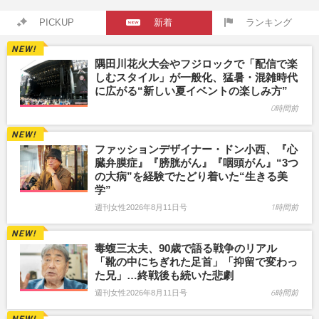
PICKUP
新着
ランキング
隅田川花火大会やフジロックで「配信で楽
しむスタイル」が一般化、猛暑・混雑時代
に広がる“新しい夏イベントの楽しみ方”
0時間前
ファッションデザイナー・ドン小西、『心
臓弁膜症』『膀胱がん』『咽頭がん』“3つ
の大病”を経験でたどり着いた“生きる美
学”
週刊女性2026年8月11日号
1時間前
毒蝮三太夫、90歳で語る戦争のリアル
「靴の中にちぎれた足首」「抑留で変わっ
た兄」…終戦後も続いた悲劇
週刊女性2026年8月11日号
6時間前