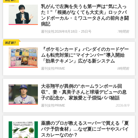
乳がんで左胸を失うも第一声は“気に入っ
た！”「根拠がなくても大丈夫」ロックバ
ンドボーカル・ミワユータさんの前向き闘
病記
週刊女性2026年8月18日・25日号
7時間前
『ポケモンカード』バンダイのカードゲー
ムも転売対策に“マイナンバー”導入開始
「効果テキメン」広がる新システム
週刊女性PRIME
8時間前
大谷翔平が異例の“ホームランボール回
収”、妻・真美子さんと球場デビューの息
子の記念か、家族愛と子煩悩パパ秘話
週刊女性PRIME
2026/8/9
薬膳のプロが教えるスーパーで買える「夏
バテ予防食材」…なぜ夏にゴーヤやスパイ
スカレーなのか？