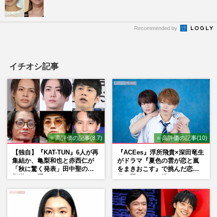
Recommended by
イチオシ記事
⭐ 高評価の記事(8.7)
⭐ 高評価の記事(10)
【独自】『KAT-TUN』6人が再
『ACEes』浮所飛貴×深田竜生
集結か、亀梨和也と赤西仁が
がドラマ『夏色の雲が恋と嵐
「秋に驚く発表」田中聖の刑
をまきおこす』で挑んだ恋人
期満了と重なる“匂わせ”では
役、照れながら挑んだキュン
ない理由
シーン秘話