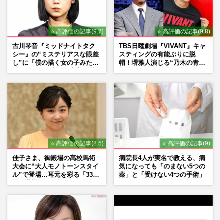
⭐ 高評価の記事(9.7)
⭐ 高評価の記事(9.8)
古川琴音『ミッドナイトタク
TBS日曜劇場『VIVANT』キャ
シー』の“ミステリアスな眼差
スティングの有能ぶりに脱
し”に「僕の描く女の子みた
帽！堺雅人演じる“乃木の青年
い」現代美術家・奈良美智氏
期”役は、そっくり説根強い
もSNSで“公認”
Mr.Children桜井和寿のバンド
マン長男・櫻井海音だった
⭐ 高評価の記事(8.5)
⭐ 高評価の記事(9)
佳子さま、御殿場の高校馬術
病院長4人が実名で教える、病
大会に“大人モノトーンスタイ
気になっても「のまない5つの
ル”で登場…耳元を彩る「3300
薬」と「受けない4つの手術」
円の藍染イヤリング」は即品
薄に