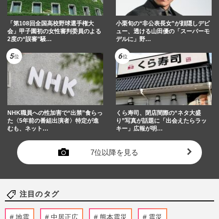
「第108回全国高校野球選手権大
小栗旬の“非公表長女”が顔隠しデビ
会」甲子園初の女性審判委員のよる
ュー、透ける山田優の「スーパーモ
2度の“誤審”騒…
デルに」野…
NHK職員への性加害で“出禁”食らっ
くら寿司、閉店間際の“ネタ大盛
た〈5年前の番組出演者〉特定が進
り”写真が話題に「出会えたらラッ
むも、ネット…
キー」広報が明…
7位以降を見る
注目のタグ
地震
中居正広
熊本震災
震災