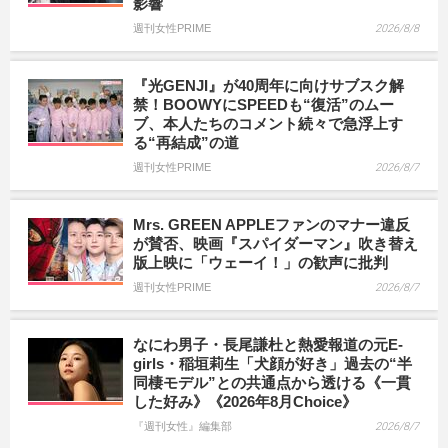
影響
週刊女性PRIME
2026/8/8
『光GENJI』が40周年に向けサブスク解
禁！BOOWYにSPEEDも“復活”のムー
ブ、本人たちのコメント続々で急浮上す
る“再結成”の道
週刊女性PRIME
2026/8/7
Mrs. GREEN APPLEファンのマナー違反
が賛否、映画『スパイダーマン』吹き替え
版上映に「ウェーイ！」の歓声に批判
週刊女性PRIME
2026/8/7
なにわ男子・長尾謙杜と熱愛報道の元E-
girls・稲垣莉生「犬顔が好き」過去の“半
同棲モデル”との共通点から透ける《一貫
した好み》《2026年8月Choice》
『週刊女性』編集部
2026/8/7