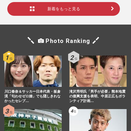
新着をもっと見る
Photo Ranking
川口春奈＆サッカー日本代表・板倉
滝沢秀明氏「男手が必要」熊本地震
滉「匂わせゼロ婚」でも隠しきれな
の復興支援を表明、中居正広もボラ
かったセレブ…
ンティア計画…