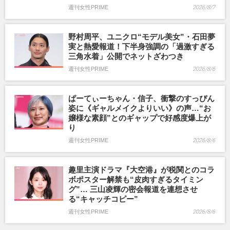
週刊女性PRIME
2026/8/7
野村周平、ユニクロ“モデル美女”・石田夢
実と熱愛報道！下半身強調の「過激すぎる
三角水着」公開でネットざわつき
週刊女性PRIME
2026/8/6
ぱーてぃーちゃん・信子、衝撃のすっぴん
姿に《ギャルメイクよりいい》の声…“お
嬢様な素顔”とのギャップで好感度爆上が
り
週刊女性PRIME
2026/8/6
趣里主演ドラマ『大空港』が税関とのコラ
ボポスター解禁も“皮肉すぎるタイミン
グ”… 三山凌輝の密会報道を連想させ
る“キャッチコピー”
週刊女性PRIME
2026/8/6