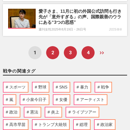
愛子さま、11月に初の外国公式訪問も行き
先が「意外すぎる」の声、国際親善のウラ
にある“3つの思惑”
週刊女性2025年8月19日・26日号
2025/8/6
1
2
3
4
戦争の関連タグ
スポーツ
野球
SNS
暴力
戦争
嵐
小泉今日子
女優
アーティスト
政治
憲法
炎上
ライブツアー
高市早苗
トランプ大統領
総理
政治家