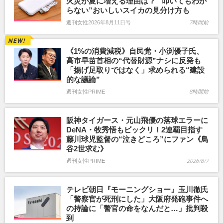
火災が夏に増える理由は？ “叩いてもわか
らない”おいしいスイカの見分け方も
週刊女性2026年8月11日号
7時間前
《1%の消費減税》自民党・小渕優子氏、
高市早苗首相の“代替財源”ナシに反発も
「揚げ足取りではなく」求められる“建設
的な議論”
週刊女性PRIME
8時間前
阪神タイガース・元山飛優の落球エラーに
DeNA・牧秀悟もビックリ！2連覇目指す
藤川球児監督の“泣きどころ”にファン《鳥
谷2世求む》
週刊女性PRIME
2026/8/7
テレビ朝日『モーニングショー』玉川徹氏
「警察官が死刑にした」大阪府発砲事件へ
の持論に「警官の命をなんだと…」批判殺
到