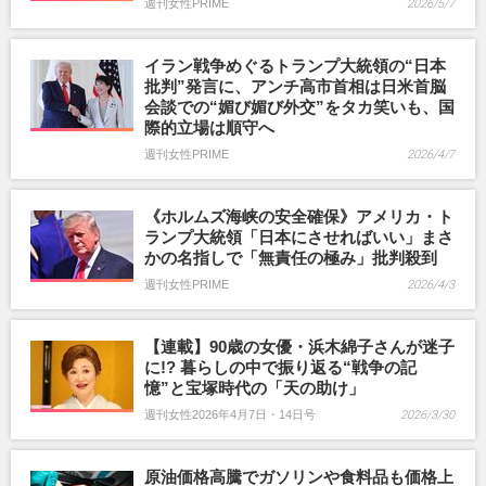
週刊女性PRIME
2026/5/7
イラン戦争めぐるトランプ大統領の“日本
批判”発言に、アンチ高市首相は日米首脳
会談での“媚び媚び外交”をタカ笑いも、国
際的立場は順守へ
週刊女性PRIME
2026/4/7
《ホルムズ海峡の安全確保》アメリカ・ト
ランプ大統領「日本にさせればいい」まさ
かの名指しで「無責任の極み」批判殺到
週刊女性PRIME
2026/4/3
【連載】90歳の女優・浜木綿子さんが迷子
に!? 暮らしの中で振り返る“戦争の記
憶”と宝塚時代の「天の助け」
週刊女性2026年4月7日・14日号
2026/3/30
原油価格高騰でガソリンや食料品も価格上