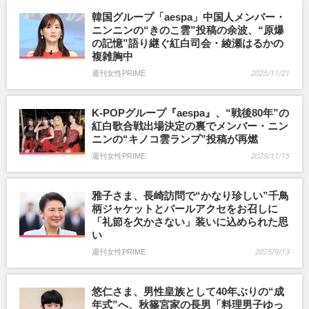
韓国グループ「aespa」中国人メンバー・
ニンニンの“きのこ雲”投稿の余波、“原爆
の記憶”語り継ぐ紅白司会・綾瀬はるかの
複雑胸中
週刊女性PRIME
2025/11/21
K-POPグループ『aespa』、“戦後80年”の
紅白歌合戦出場決定の裏でメンバー・ニン
ニンの“キノコ雲ランプ”投稿が再燃
週刊女性PRIME
2025/11/15
雅子さま、長崎訪問で“かなり珍しい”千鳥
柄ジャケットとパールアクセをお召しに
「礼節を欠かさない」装いに込められた思
い
週刊女性PRIME
2025/9/13
悠仁さま、男性皇族として40年ぶりの“成
年式”へ、秋篠宮家の長男「料理男子ゆっ