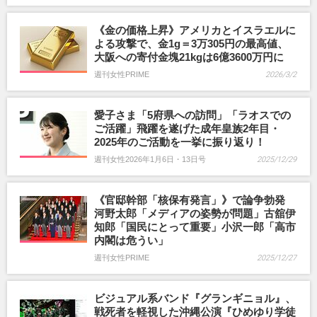
《金の価格上昇》アメリカとイスラエルに
よる攻撃で、金1g＝3万305円の最高値、
大阪への寄付金塊21kgは6億3600万円に
週刊女性PRIME
2026/3/2
愛子さま「5府県への訪問」「ラオスでの
ご活躍」飛躍を遂げた成年皇族2年目・
2025年のご活動を一挙に振り返り！
週刊女性2026年1月6日・13日号
2025/12/29
《官邸幹部「核保有発言」》で論争勃発
河野太郎「メディアの姿勢が問題」古舘伊
知郎「国民にとって重要」小沢一郎「高市
内閣は危うい」
週刊女性PRIME
2025/12/27
ビジュアル系バンド『グランギニョル』、
戦死者を軽視した沖縄公演『ひめゆり学徒