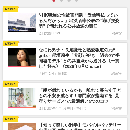
NHK職員の性被害問題「受信料払ってい
るんだから…」出演者非公表の“逃げ腰姿
勢”で問われる公共放送の責任
週刊女性PRIME
3時間前
なにわ男子・長尾謙杜と熱愛報道の元E-
girls・稲垣莉生「犬顔が好き」過去の“半
同棲モデル”との共通点から透ける《一貫
した好み》《2026年8月Choice》
『週刊女性』編集部
4時間前
「親が倒れているかも」離れて暮らす子ど
もの不安を減らす！専門家が指南する“見
守りサービス”の最適解と5つのコツ
週刊女性2026年8月18日・25日号
6時間前
【知って楽しい雑学】モバイルバッテリー