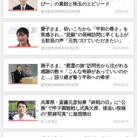
ぴー」の素顔と珠玉のエピソード
週刊女性2025年9月16日号
2025/9/6
愛子さま、幼いころから「平和の尊さ」を
実感され…“悲願”の長崎訪問に早くも上が
る歓迎の声「元気づけていただきたい」
週刊女性2025年9月9日号
2025/8/29
雅子さま、“慰霊の旅”訪問先から注がれる
感謝の数々「こんな奇跡があっていいのか
と…」語り継ぎ誓う平和への希求
週刊女性2025年9月2日号
2025/8/22
兵庫県・斎藤元彦知事『終戦の日』に“公
務”で甲子園観戦し式典欠席、後追い投稿
の“黙祷写真”に疑惑噴出
佐々木博之
2025/8/21