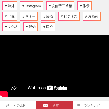
海外
Instagram
安倍晋三首相
俳優
宝塚
マネー
経済
ビジネス
漫画家
文化人
野党
国会
PICKUP
新着
ランキング