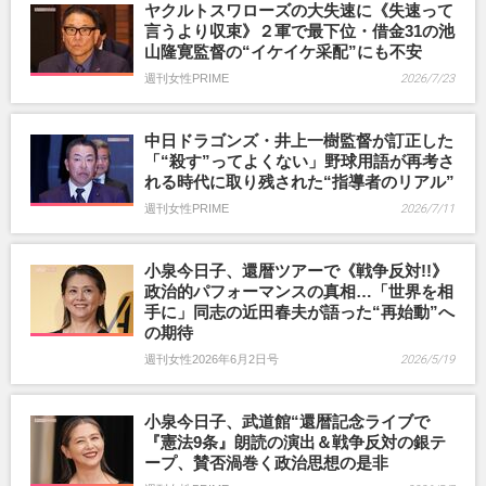
ヤクルトスワローズの大失速に《失速って
言うより収束》２軍で最下位・借金31の池
山隆寛監督の“イケイケ采配”にも不安
週刊女性PRIME
2026/7/23
中日ドラゴンズ・井上一樹監督が訂正した
「“殺す”ってよくない」野球用語が再考さ
れる時代に取り残された“指導者のリアル”
週刊女性PRIME
2026/7/11
小泉今日子、還暦ツアーで《戦争反対!!》
政治的パフォーマンスの真相…「世界を相
手に」同志の近田春夫が語った“再始動”へ
の期待
週刊女性2026年6月2日号
2026/5/19
小泉今日子、武道館“還暦記念ライブで
『憲法9条』朗読の演出＆戦争反対の銀テ
ープ、賛否渦巻く政治思想の是非