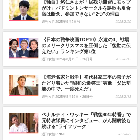
【独自】悠仁さまが「居残り練習にモップ
がけ」バドミントンサークルを謳歌も夏合
宿は断念、参加できない“2つ”の理由
週刊女性2025年9月2日号
2025/8/20
《日本の戦争映画TOP10》永遠の0、戦場
のメリークリスマスを圧倒した「後世に伝
えたい」ランキング第1位
週刊女性2025年8月19日・26日号
2025/8/15
【海老名家と戦争】初代林家三平の息子が
たどり着いた“昭和の爆笑王”実像「父は塹
壕の中で、一度死んだ」
週刊女性2025年8月19日・26日号
2025/8/15
ペナルティ・ワッキー『戦後80年特番』で
元特攻隊員にインタビュー、がん闘病後も
続ける“ライフワーク”
週刊女性PRIME
2025/8/9