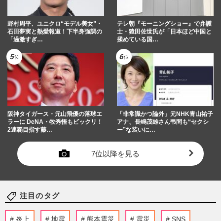
野村周平、ユニクロ“モデル美女”・
テレ朝『モーニングショー』で弁護
石田夢実と熱愛報道！下半身強調の
士・猿田佐世氏が「日本ほど中国と
「過激すぎ…
揉めている国…
阪神タイガース・元山飛優の落球エ
「非常識かつ論外」元NHK青山祐子
ラーに DeNA・牧秀悟もビックリ！
アナ、長嶋茂雄さん弔問も“セクシ
2連覇目指す藤…
ー”な装いに…
7位以降を見る
注目のタグ
炎上
地震
熊本震災
震災
SNS