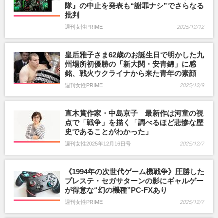
隊』の中止を発表も“謝罪ナシ”でさらなる
批判
週刊女性PRIME
2025/12/12
皇后雅子さま62歳のお誕生日で明かした九
州場所初優勝の「新大関・安青錦」に感
銘、戦火ウクライナから来た青年の素顔
週刊女性PRIME
2025/12/9
直木賞作家・中島京子 最新作は河童の視
点で「戦争」を描く「調べるほど悲惨な歴
史であることがわかった」
週刊女性2025年12月16日号
2025/12/7
《1994年の次世代ゲーム機戦争》圧勝した
プレステ・セガサターンの影にギャルゲー
が得意な“幻の機種”PC-FXあり
週刊女性PRIME
2025/12/7