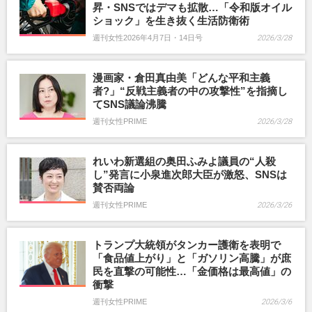
昇・SNSではデマも拡散…「令和版オイル
ショック」を生き抜く生活防衛術
週刊女性2026年4月7日・14日号
2026/3/28
漫画家・倉田真由美「どんな平和主義
者?」“反戦主義者の中の攻撃性”を指摘し
てSNS議論沸騰
週刊女性PRIME
2026/3/28
れいわ新選組の奥田ふみよ議員の“人殺
し”発言に小泉進次郎大臣が激怒、SNSは
賛否両論
週刊女性PRIME
2026/3/26
トランプ大統領がタンカー護衛を表明で
「食品値上がり」と「ガソリン高騰」が庶
民を直撃の可能性…「金価格は最高値」の
衝撃
週刊女性PRIME
2026/3/6