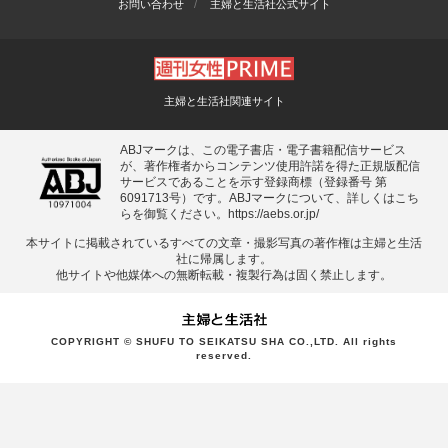
お問い合わせ
主婦と生活社公式サイト
主婦と生活社関連サイト
ABJマークは、この電子書店・電子書籍配信サービス
が、著作権者からコンテンツ使用許諾を得た正規版配信
サービスであることを示す登録商標（登録番号 第
6091713号）です。ABJマークについて、詳しくはこち
らを御覧ください。
https://aebs.or.jp/
本サイトに掲載されているすべての⽂章・撮影写真の著作権は主婦と⽣活
社に帰属します。
他サイトや他媒体への無断転載・複製⾏為は固く禁⽌します。
COPYRIGHT © SHUFU TO SEIKATSU SHA CO.,LTD. All rights
reserved.