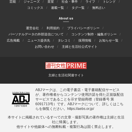
芸能
ジャニーズ
皇室
社会・事件
ライフ
トレンド
コミックス
連載一覧
タグ一覧
無料占い
About us
運営会社
利用規約
プライバシーポリシー
パーソナルデータの外部送信について
コンテンツ制作・編集ポリシー
広告掲載
ニュース提供先
タレコミ
採用情報
お知らせ一覧
お問い合わせ
主婦と生活社公式サイト
主婦と生活社関連サイト
ABJマークは、この電子書店・電子書籍配信サービス
が、著作権者からコンテンツ使用許諾を得た正規版配信
サービスであることを示す登録商標（登録番号 第
6091713号）です。ABJマークについて、詳しくはこち
らを御覧ください。
https://aebs.or.jp/
本サイトに掲載されているすべての⽂章・撮影写真の著作権は主婦と⽣活
社に帰属します。
他サイトや他媒体への無断転載・複製⾏為は固く禁⽌します。