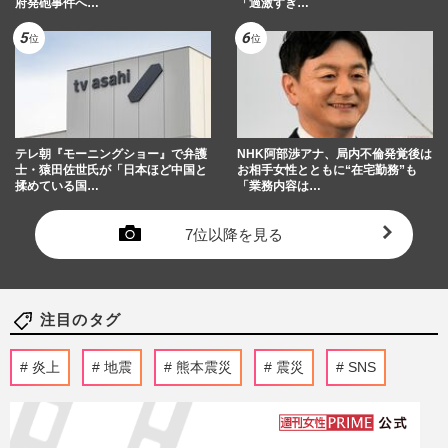
府発砲事件へ…
「過激すぎ…
テレ朝『モーニングショー』で弁護
NHK阿部渉アナ、局内不倫発覚後は
士・猿田佐世氏が「日本ほど中国と
お相手女性とともに“在宅勤務”も
揉めている国…
「業務内容は…
7位以降を見る
注目のタグ
炎上
地震
熊本震災
震災
SNS