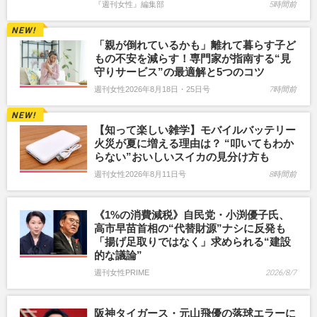
『週刊女性』編集部
5時間前
「親が倒れているかも」離れて暮らす子ど
もの不安を減らす！専門家が指南する“見
守りサービス”の最適解と5つのコツ
週刊女性2026年8月18日・25日号
7時間前
【知って楽しい雑学】モバイルバッテリー
火災が夏に増える理由は？ “叩いてもわか
らない”おいしいスイカの見分け方も
週刊女性2026年8月11日号
8時間前
《1%の消費減税》自民党・小渕優子氏、
高市早苗首相の“代替財源”ナシに反発も
「揚げ足取りではなく」求められる“建設
的な議論”
週刊女性PRIME
2026/8/7
阪神タイガース・元山飛優の落球エラーに