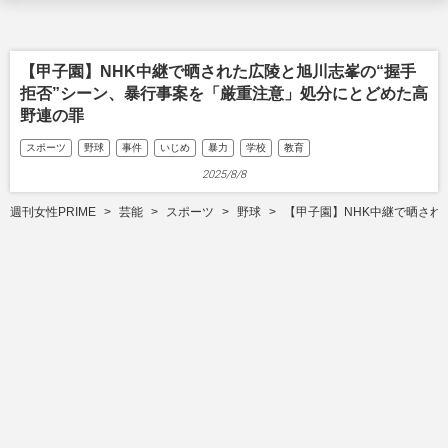
【甲子園】NHK中継で晒された広陵と旭川志峯の“握手
拒否”シーン、暴行事案を「厳重注意」処分にとどめた高
野連の罪
スポーツ
野球
事件
いじめ
暴力
学校
教育
2025/8/8
週刊女性PRIME
芸能
スポーツ
野球
【甲子園】NHK中継で晒され