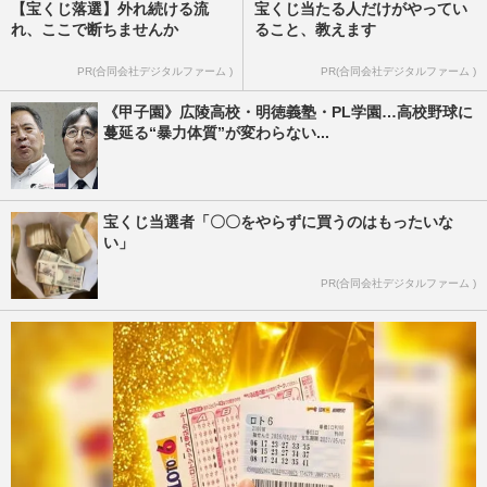
【宝くじ落選】外れ続ける流
宝くじ当たる人だけがやってい
れ、ここで断ちませんか
ること、教えます
PR(合同会社デジタルファーム )
PR(合同会社デジタルファーム )
《甲子園》広陵高校・明徳義塾・PL学園…高校野球に
蔓延る“暴力体質”が変わらない...
宝くじ当選者「〇〇をやらずに買うのはもったいな
い」
PR(合同会社デジタルファーム )