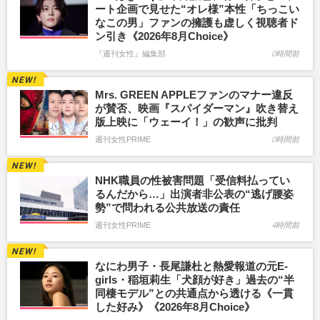
ート企画で見せた“オレ様”本性「ちっこい
なこの男」ファンの擁護も虚しく視聴者ド
ン引き《2026年8月Choice》
『週刊女性』編集部
0時間前
Mrs. GREEN APPLEファンのマナー違反
が賛否、映画『スパイダーマン』吹き替え
版上映に「ウェーイ！」の歓声に批判
週刊女性PRIME
0時間前
NHK職員の性被害問題「受信料払ってい
るんだから…」出演者非公表の“逃げ腰姿
勢”で問われる公共放送の責任
週刊女性PRIME
4時間前
なにわ男子・長尾謙杜と熱愛報道の元E-
girls・稲垣莉生「犬顔が好き」過去の“半
同棲モデル”との共通点から透ける《一貫
した好み》《2026年8月Choice》