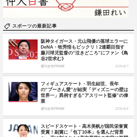
スポーツの最新記事
阪神タイガース・元山飛優の落球エラーに
DeNA・牧秀悟もビックリ！2連覇目指す
藤川球児監督の“泣きどころ”にファン《鳥
谷2世求む》
週刊女性PRIME
2026/8/7
フィギュアスケート・羽生結弦、長年
の“プーさん愛”が結実「ディズニーの壁は
世界一」異例すぎる“アスリート監修”の偉
業
週刊女性PRIME
2026/8/6
スピードスケート・高木美帆が国民栄誉賞
受賞！副賞に「包丁10本」を選んだ背景