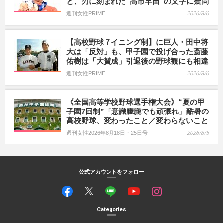
と、刃に刻まれた“高市早苗”の文字に疑問
週刊女性PRIME
2026/8/6
【高校野球７イニング制】に巨人・田中将
大は「反対」も、甲子園で投げ合った斎藤
佑樹は「大賛成」引退後の野球観にも相違
週刊女性PRIME
2026/8/6
《全国高等学校野球選手権大会》“夏の甲
子園7回制”「意識朦朧でも頑張れ」酷暑の
高校野球、変わったこと／変わらないこと
週刊女性2026年8月18日・25日号
2026/8/5
公式アカウントをフォロー
Categories