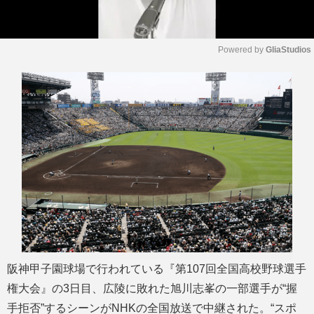
Powered by 
GliaStudios
M
u
t
e
阪神甲子園球場で行われている『第107回全国高校野球選手
権大会』の3日目、広陵に敗れた旭川志峯の一部選手が“握
手拒否”するシーンがNHKの全国放送で中継された。“スポ