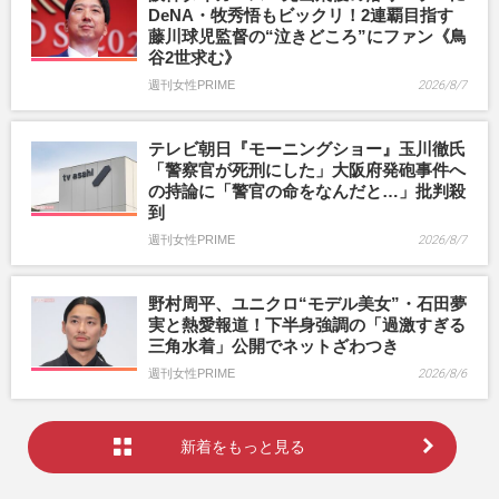
DeNA・牧秀悟もビックリ！2連覇目指す
藤川球児監督の“泣きどころ”にファン《鳥
谷2世求む》
週刊女性PRIME
2026/8/7
テレビ朝日『モーニングショー』玉川徹氏
「警察官が死刑にした」大阪府発砲事件へ
の持論に「警官の命をなんだと…」批判殺
到
週刊女性PRIME
2026/8/7
野村周平、ユニクロ“モデル美女”・石田夢
実と熱愛報道！下半身強調の「過激すぎる
三角水着」公開でネットざわつき
週刊女性PRIME
2026/8/6
新着をもっと見る