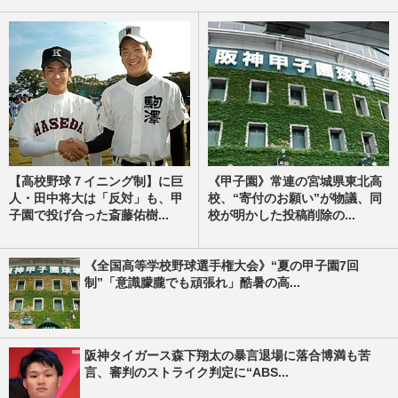
【高校野球７イニング制】に巨
《甲子園》常連の宮城県東北高
人・田中将大は「反対」も、甲
校、“寄付のお願い”が物議、同
子園で投げ合った斎藤佑樹...
校が明かした投稿削除の...
《全国高等学校野球選手権大会》“夏の甲子園7回
制”「意識朦朧でも頑張れ」酷暑の高...
阪神タイガース森下翔太の暴言退場に落合博満も苦
言、審判のストライク判定に“ABS...