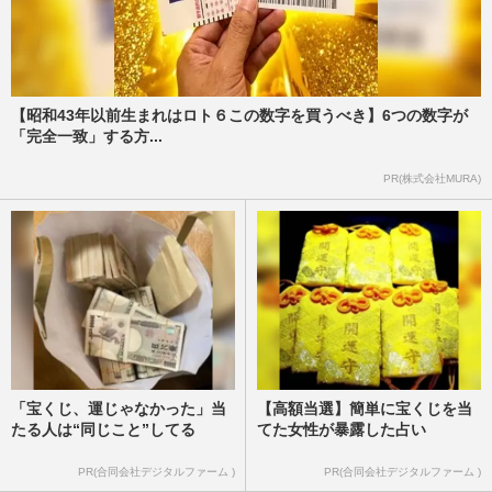
【昭和43年以前生まれはロト６この数字を買うべき】6つの数字が
「完全一致」する方...
PR(株式会社MURA)
「宝くじ、運じゃなかった」当
【高額当選】簡単に宝くじを当
たる人は“同じこと”してる
てた女性が暴露した占い
PR(合同会社デジタルファーム )
PR(合同会社デジタルファーム )