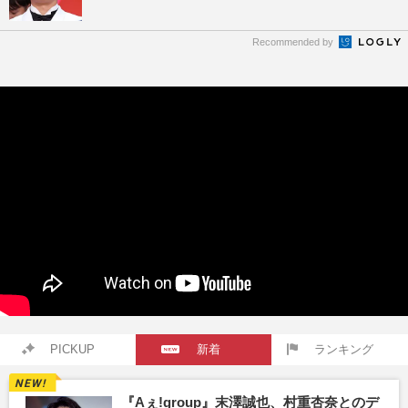
Recommended by
PICKUP
新着
ランキング
『Aぇ!group』末澤誠也、村重杏奈とのデ