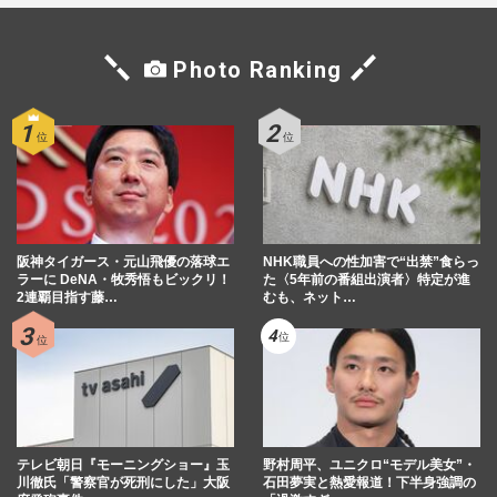
Photo Ranking
阪神タイガース・元山飛優の落球エ
NHK職員への性加害で“出禁”食らっ
ラーに DeNA・牧秀悟もビックリ！
た〈5年前の番組出演者〉特定が進
2連覇目指す藤…
むも、ネット…
テレビ朝日『モーニングショー』玉
野村周平、ユニクロ“モデル美女”・
川徹氏「警察官が死刑にした」大阪
石田夢実と熱愛報道！下半身強調の